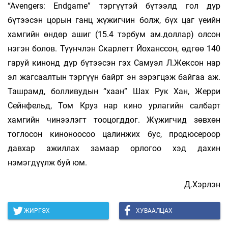
“Avengers: Endgame” тэргүүтэй бүтээлд гол дүр
бүтээсэн цорын ганц жүжигчин болж, бүх цаг үеийн
хамгийн өндөр ашиг (15.4 тэрбум ам.доллар) олсон
нэгэн болов. Түүнчлэн Скарлетт Йоханссон, өдгөө 140
гаруй кинонд дүр бүтээсэн гэх Самуэл Л.Жексон нар
эл жагсаалтын тэргүүн байрт эн зэрэгцэж байгаа аж.
Ташрамд, болливудын “хаан” Шах Рук Хан, Жерри
Сейнфельд, Том Круз нар кино урлагийн салбарт
хамгийн чинээлэгт тооцогддог. Жүжигчид зөвхөн
тоглосон киноноосоо цалинжих бус, продюсероор
давхар ажиллах замаар орлогоо хэд дахин
нэмэгдүүлж буй юм.
Д.Хэрлэн
ЖИРГЭХ
ХУВААЛЦАХ