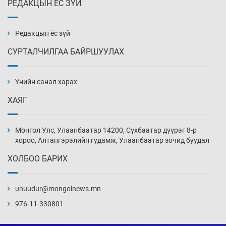
РЕДАКЦЫН ЁС ЗҮЙ
Эмэгтэйчүүд Бээжин, эрэгтэйчүүд Японд
бэлтгэл базаахаар хилийн дээс алхлаа
13 цаг 24 мин
Редакцын ёс зүй
СУРТАЛЧИЛГАА БАЙРШУУЛАХ
АНУ-ын Цэргийн кибер командлалаын
ажилтнууд амиа хорлох явдал эрс
нэмэгджээ
Үнийн санал харах
13 цаг 32 мин
ХАЯГ
Монголын шигшээ Хонконгийн багийг ялж,
эхний хожлоо авлаа
Монгол Улс, Улаанбаатар 14200, Сүхбаатар дүүрэг 8-р
13 цаг 54 мин
хороо, Алтангэрэлийн гудамж, Улаанбаатар зочид буудал
ХОЛБОО БАРИХ
Техникийн өндөр үзүүлэлттэй агаарын хөлөг
худалдан авах хүсэлтээ уламжлав
unuudur@mongolnews.mn
14 цаг 24 мин
976-11-330801
“Шатахууны бус, бодлогын хомсдол