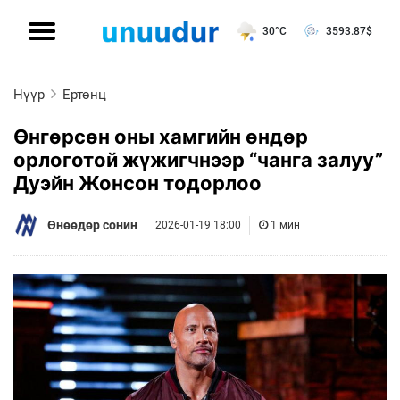
30°C
3593.87
$
Нүүр
Ертөнц
Өнгөрсөн оны хамгийн өндөр
орлоготой жүжигчнээр “чанга залуу”
Дуэйн Жонсон тодорлоо
Өнөөдөр сонин
2026-01-19 18:00
1 мин