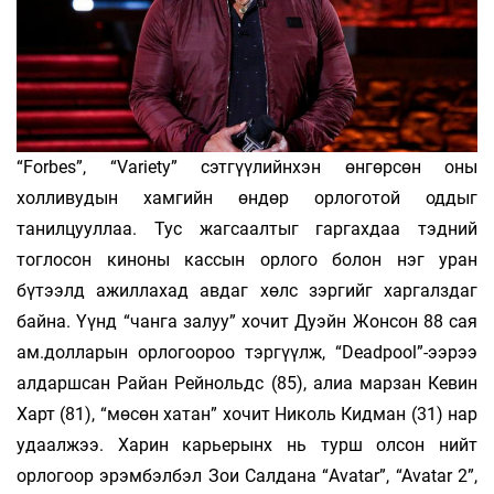
“Forbes”, “Variety” сэтгүүлийнхэн өнгөрсөн оны
холливудын хамгийн өндөр орлоготой оддыг
танилцууллаа. Тус жагсаалтыг гаргахдаа тэдний
тоглосон киноны кассын орлого болон нэг уран
бүтээлд ажиллахад авдаг хөлс зэргийг харгалздаг
байна. Үүнд “чанга залуу” хочит Дуэйн Жонсон 88 сая
ам.долларын орлогоороо тэргүүлж, “Deadpool”-ээрээ
алдаршсан Райан Рейнольдс (85), алиа марзан Кевин
Харт (81), “мөсөн хатан” хочит Николь Кидман (31) нар
удаалжээ. Харин карьерынх нь турш олсон нийт
орлогоор эрэмбэлбэл Зои Салдана “Avatar”, “Avatar 2”,