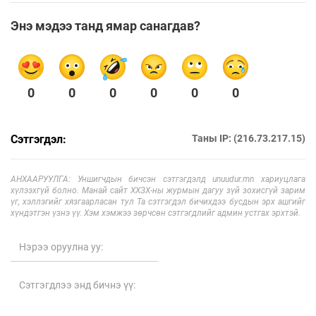
Энэ мэдээ танд ямар санагдав?
0
0
0
0
0
0
Сэтгэгдэл:
Таны IP: (216.73.217.15)
АНХААРУУЛГА: Уншигчдын бичсэн сэтгэгдэлд unuudur.mn хариуцлага
хүлээхгүй болно. Манай сайт ХХЗХ-ны журмын дагуу зүй зохисгүй зарим
үг, хэллэгийг хязгаарласан тул Та сэтгэгдэл бичихдээ бусдын эрх ашгийг
хүндэтгэн үзнэ үү. Хэм хэмжээ зөрчсөн сэтгэгдлийг админ устгах эрхтэй.