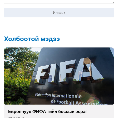
Илгээх
Холбоотой мэдээ
Европчууд ФИФА-гийн боссын эсрэг