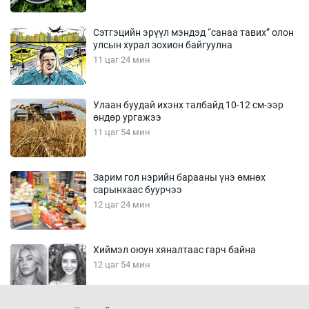
Сэтгэцийн эрүүл мэндэд “санаа тавих” олон
улсын хурал зохион байгуулна
11 цаг 24 мин
Улаан буудай ихэнх талбайд 10-12 см-ээр
өндөр ургажээ
11 цаг 54 мин
Зарим гол нэрийн барааны үнэ өмнөх
сарынхаас буурчээ
12 цаг 24 мин
Хиймэл оюун хяналтаас гарч байна
12 цаг 54 мин