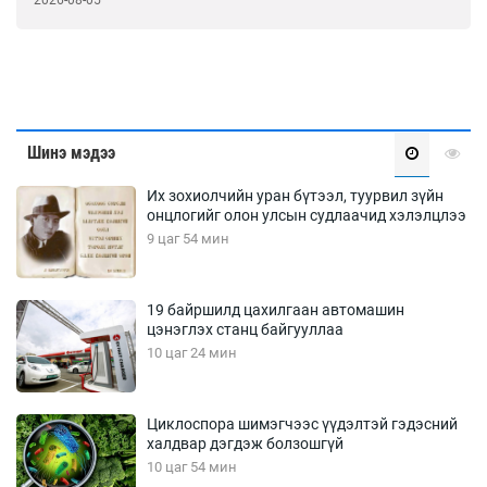
2026-08-05
Шинэ мэдээ
Их зохиолчийн уран бүтээл, туурвил зүйн
онцлогийг олон улсын судлаачид хэлэлцлээ
9 цаг 54 мин
19 байршилд цахилгаан автомашин
цэнэглэх станц байгууллаа
10 цаг 24 мин
Циклоспора шимэгчээс үүдэлтэй гэдэсний
халдвар дэгдэж болзошгүй
10 цаг 54 мин