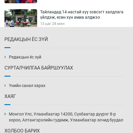
Тайландад 14 настай хүү зэвсэгт халдлага
үйлдэж, есөн хүн амиа алджээ
13 цаг 28 мин
РЕДАКЦЫН ЁС ЗҮЙ
Хүннү рок буюу монгол онгод
13 цаг 58 мин
Редакцын ёс зүй
СУРТАЛЧИЛГАА БАЙРШУУЛАХ
Сарьсан багваахайнууд голын эрэг дагуух
барилга, байгууламжийн дээвэрт үүрлэжээ
Үнийн санал харах
14 цаг 28 мин
ХАЯГ
Цагдаагийн алба хаагчийг мөргөж зугтсан
этгээдийг илрүүлэв
Монгол Улс, Улаанбаатар 14200, Сүхбаатар дүүрэг 8-р
14 цаг 58 мин
хороо, Алтангэрэлийн гудамж, Улаанбаатар зочид буудал
ХОЛБОО БАРИХ