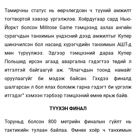
Тамирчны статус нь өөрчлөгдсөн ч түүний амжилт
тогтвортой хэвээр үргэлжлэв. Хоёрдугаар сард Нью-
Йоркт болсон Millrose Game тэмцээнд ахлах ангийн
сурагчдын танхимын үндэсний дээд амжилтыг Купер
шинэчилсэн бол насанд хүрэгчдийн танхимын АШТ-д
мөн түрүүлжээ. Эдгээр тэмцээний дараа Купер
Польшид ирсэн агаад аваргална гэдэгтээ төдий л
итгэлтэй байгаагүй аж. “Ялагчдын тоонд намайг
оруулаагүйг би мэдэж байсан. Гэхдээ финалд
шалгарсан л бол ялах боломж гарна гэдэгт би үргэлж
итгэдэг” хэмээн тэрбээр тэмцээний өмнө ярьж байв.
ТҮҮХЭН ФИНАЛ
Торуньд болсон 800 метрийн финалын гүйлт нь
тактикийн тулаан байлаа. Өмнөх хоёр ч танхимын