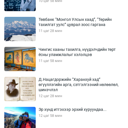
10 цаг 58 мин
Төвбанк “Монгол Улсын хаад”, “Төрийн
тахилгат уулс” цуврал зоос гаргана
11 цаг 28 мин
Чингис хааны тахилга, нүүдэлчдийн төрт
ёсны уламжлалыг хэлэлцэв
11 цаг 58 мин
Д.Нацагдоржийн “Харанхуй хад”
өгүүллэгийн арга, сэтгэлгээний нөлөөлөл,
шинэчлэл
12 цаг 28 мин
Эр хүнд итгэхээр эрхий хуруундаа...
12 цаг 58 мин