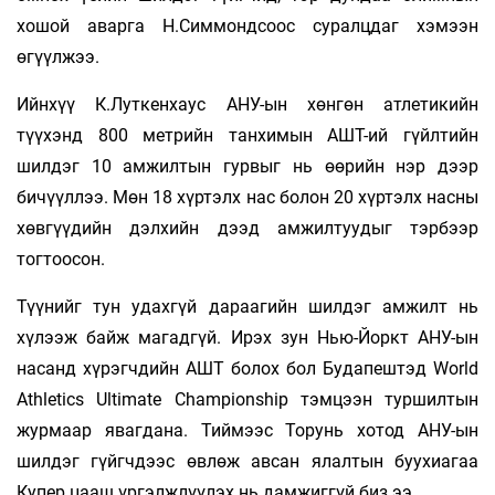
хошой аварга Н.Симмондсоос суралцдаг хэмээн
өгүүлжээ.
Ийнхүү К.Луткенхаус АНУ-ын хөнгөн атлетикийн
түүхэнд 800 метрийн танхимын АШТ-ий гүйлтийн
шилдэг 10 амжилтын гурвыг нь өөрийн нэр дээр
бичүүллээ. Мөн 18 хүртэлх нас болон 20 хүртэлх насны
хөвгүүдийн дэлхийн дээд амжилтуудыг тэрбээр
тогтоосон.
Түүнийг тун удахгүй дараагийн шилдэг амжилт нь
хүлээж байж магадгүй. Ирэх зун Нью-Йоркт АНУ-ын
насанд хүрэгчдийн АШТ болох бол Будапештэд World
Athletics Ultimate Championship тэмцээн туршилтын
журмаар явагдана. Тиймээс Торунь хотод АНУ-ын
шилдэг гүйгчдээс өвлөж авсан ялалтын буухиагаа
Купер цааш үргэлжлүүлэх нь дамжиггүй биз ээ.