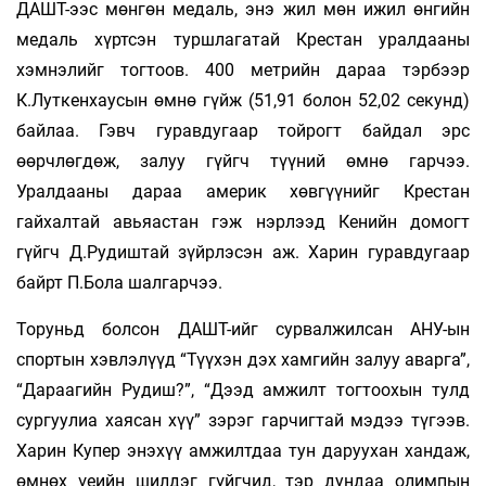
ДАШТ-ээс мөнгөн медаль, энэ жил мөн ижил өнгийн
медаль хүртсэн туршлагатай Крестан уралдааны
хэмнэлийг тогтоов. 400 метрийн дараа тэрбээр
К.Луткенхаусын өмнө гүйж (51,91 болон 52,02 секунд)
байлаа. Гэвч гуравдугаар тойрогт байдал эрс
өөрчлөгдөж, залуу гүйгч түүний өмнө гарчээ.
Уралдааны дараа америк хөвгүүнийг Крестан
гайхалтай авьяастан гэж нэрлээд Кенийн домогт
гүйгч Д.Рудиштай зүйрлэсэн аж. Харин гуравдугаар
байрт П.Бола шалгарчээ.
Торуньд болсон ДАШТ-ийг сурвалжилсан АНУ-ын
спортын хэвлэлүүд “Түүхэн дэх хамгийн залуу аварга”,
“Дараагийн Рудиш?”, “Дээд амжилт тогтоохын тулд
сургуулиа хаясан хүү” зэрэг гарчигтай мэдээ түгээв.
Харин Купер энэхүү амжилтдаа тун даруухан хандаж,
өмнөх үеийн шилдэг гүйгчид, тэр дундаа олимпын