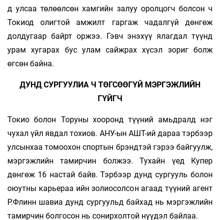
д улсаа төлөөлсөн хамгийн залуу оролцогч болсон ч
Токиод олигтой амжилт гаргаж чадалгүй дөнгөж
долдугаар байрт оржээ. Гэвч энэхүү ялагдал түүнд
урам хугарах бус улам сайжрах хүсэл зориг болж
өгсөн байна.
ДУНД СУРГУУЛИА Ч ТӨГСӨӨГҮЙ МЭРГЭЖЛИЙН
ГҮЙГЧ
Токио болон Торуны хооронд түүний амьдралд нэг
чухал үйл явдал тохиов. АНУ-ын АШТ-ий дараа тэрбээр
улсынхаа томоохон спортын брэндтэй гэрээ байгуулж,
мэргэжлийн тамирчин болжээ. Тухайн үед Купер
дөнгөж 16 настай байв. Тэрбээр дунд сургууль болон
оюутны карьераа ийн золиосолсон агаад түүний агент
Р.Флинн шавиа дунд сургуульд байхад нь мэргэжлийн
тамирчин болгосон нь сонирхолтой нүүдэл байлаа.