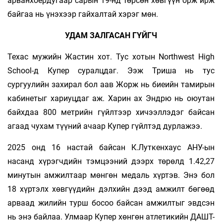
арванхоёрдугаар сарын 19-нд төрсөн хөвгүүн орж ирж
байгаа нь үнэхээр гайхалтай хэрэг мөн.
УДАМ ЗАЛГАСАН ГҮЙГЧ
Техас мужийн Жастин хот. Тус хотын Northwest High
School-д Купер суралцдаг. Ээж Триша нь тус
сургуулийн захирал бол аав Жорж нь биеийн тамирын
кабинетыг хариуцдаг аж. Харин ах Эндрю нь оюутан
байхдаа 800 метрийн гүйлтээр хичээллэдэг байсан
агаад чухам түүний ачаар Купер гүйлтэд дурлажээ.
2025 онд 16 настай байсан К.Луткенхаус АНУ-ын
насанд хүрэгчдийн тэмцээний дээрх төрөлд 1.42,27
минутын амжилтаар мөнгөн медаль хүртэв. Энэ бол
18 хүртэлх хөвгүүдийн дэлхийн дээд амжилт бөгөөд
арваад жилийн турш босоо байсан амжилтыг эвдсэн
нь энэ байлаа. Улмаар Купер хөнгөн атлетикийн ДАШТ-