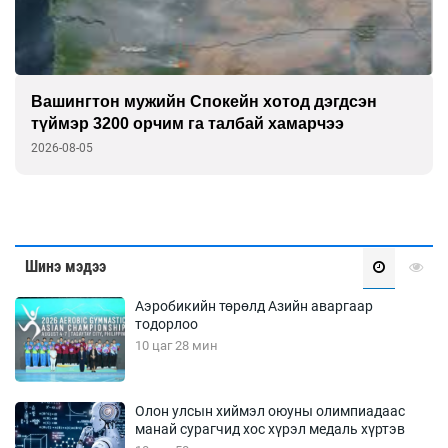
Европчууд ФИФА-гийн боссын эсрэг
2026-08-05
Шинэ мэдээ
Аэробикийн төрөлд Азийн аваргаар
тодорлоо
10 цаг 28 мин
Олон улсын хиймэл оюуны олимпиадаас
манай сурагчид хос хүрэл медаль хүртэв