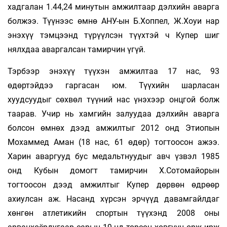
хадгалан 1.44,24 минутын амжилтаар дэлхийн аварга
болжээ. Түүнээс өмнө АНУ-ын Б.Хоппел, Ж.Хоуи нар
энэхүү тэмцээнд түрүүлсэн түүхтэй ч Купер шиг
нялхдаа аваргалсан тамирчин үгүй.
Тэрбээр энэхүү түүхэн амжилтаа 17 нас, 93
өдөртэйдээ гаргасан юм. Түүхийн шарласан
хуудсуудыг сөхвөл түүний нас үнэхээр онцгой болж
таарав. Учир нь хамгийн залуудаа дэлхийн аварга
болсон өмнөх дээд амжилтыг 2012 онд Этиопын
Мохаммед Аман (18 нас, 61 өдөр) тогтоосон ажээ.
Харин аваргууд бус медальтнуудыг авч үзвэл 1985
онд Кубын домогт тамирчин Х.Сотомайорын
тогтоосон дээд амжилтыг Купер дөрвөн өдрөөр
ахиулсан аж. Насанд хүрсэн эрчүүд давамгайлдаг
хөнгөн атлетикийн спортын түүхэнд 2008 оны