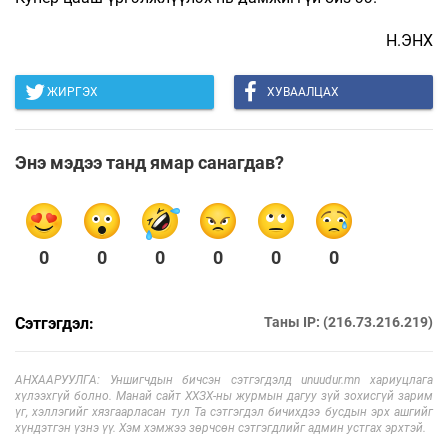
Н.ЭНХ
ЖИРГЭХ
ХУВААЛЦАХ
Энэ мэдээ танд ямар санагдав?
0
0
0
0
0
0
Сэтгэгдэл:
Таны IP: (216.73.216.219)
АНХААРУУЛГА: Уншигчдын бичсэн сэтгэгдэлд unuudur.mn хариуцлага
хүлээхгүй болно. Манай сайт ХХЗХ-ны журмын дагуу зүй зохисгүй зарим
үг, хэллэгийг хязгаарласан тул Та сэтгэгдэл бичихдээ бусдын эрх ашгийг
хүндэтгэн үзнэ үү. Хэм хэмжээ зөрчсөн сэтгэгдлийг админ устгах эрхтэй.