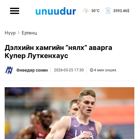
30°C
3593.46
$
Нүүр
Ертөнц
Дэлхийн хамгийн “нялх” аварга
Купер Луткенхаус
Өнөөдөр сонин
2026-03-25 17:30
4 мин унших