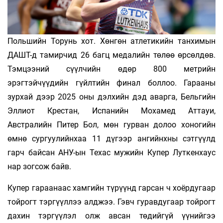
Польшийн Торунь хот. Хөнгөн атлетикийн танхимын
ДАШТ-д тамирчид 26 багц медалийн төлөө өрсөлдөв.
Тэмцээний сүүлчийн өдөр 800 метрийн
эрэгтэйчүүдийн гүйлтийн финал боллоо. Гарааны
зурхай дээр 2025 оны дэлхийн дэд аварга, Бельгийн
Эллиот Крестан, Испанийн Мохамед Аттауи,
Австралийн Питер Бол, мөн гурван долоо хоногийн
өмнө сургуулийнхаа 11 дүгээр ангийнхны сэтгүүлд
гарч байсан АНУ-ын Техас мужийн Купер Луткенхаус
нар зогсож байв.
Купер гараанаас хамгийн түрүүнд гарсан ч хоёрдугаар
тойрогт тэргүүллээ алджээ. Гэвч гуравдугаар тойрогт
дахин тэргүүлэл олж авсан төдийгүй үүнийгээ