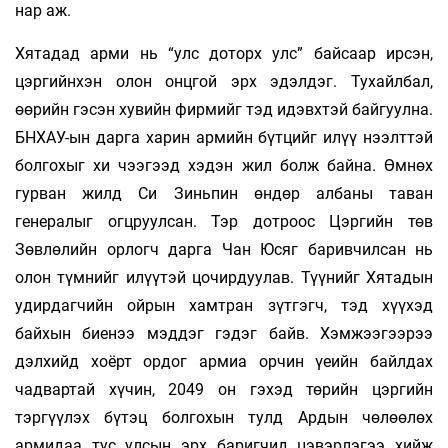
нар аж.
Хятадад арми нь “улс доторх улс” байсаар ирсэн,
цэргийнхэн олон онцгой эрх эдэлдэг. Тухайлбал,
өөрийн гэсэн хувийн фирмийг тэд идэвхтэй байгуулна.
БНХАУ-ын дарга харин армийн бүтцийг илүү нээлттэй
болгохыг хи­ чээгээд хэдэн жил болж байна. Өмнөх
гурван жилд Си Зиньпин өндөр албаны таван
генералыг огцруулсан. Тэр дотроос Цэргийн төв
Зөвлөлийн орлогч дарга Чан Юсяг баривчилсан нь
олон түмнийг илүүтэй цочирдуулав. Түүнийг Хятадын
удирдагчийн ойрын хамтран зүтгэгч, тэд хүүхэд
байхын биенээ мэддэг гэдэг байв. Хэмжээгээрээ
дэлхийд хоёрт ордог армиа орчин үеийн байлдах
чадвартай хүчин, 2049 он гэхэд төрийн цэргийн
тэргүүлэх бүтэц болгохын тулд Ардын чөлөөлөх
армидаа тус улсын эрх баригчид цэвэрлэгээ хийж