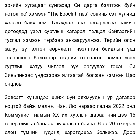
эрхийн хугацааг сунгахад Си дарга бэлтгэж буйн
нотолгоо” хэмээн “The Epoch times” сонины сэтгүүлчид
хэлсэн байх юм. Тэгэхдээ энэ цэвэрлэгээ намын
дотоодод үзэл суртлын хагарал талцал байгаагийн
тусгал хэмээн тэрбээр анхааруулжээ. Төрийн олон
залуу зүтгэлтэн өөрчлөлт, нээлттэй байдлын үед
төлөвшсөн болохоор тэдний сэтгэлгээ намаа үзэл
суртлын хатуу чиглэл рүү эргүүлэх гэсэн Си
Зиньпинээс үндсээрээ ялгаатай болжээ хэмээн Цао
онцлов.
Зэвсэгт хүчиндээ хийж буй алхмуудын үр дагавар
ноцтой байж мэднэ. Чан, Лю нараас гадна 2022 онд
Коммунист намын ХХ их хурлын дараа нийтдээ 15
генералыг албанаас нь халсан байна. Өөр 20 генерал
олон түмний нүдэнд харагдахаа больжээ. Дээр