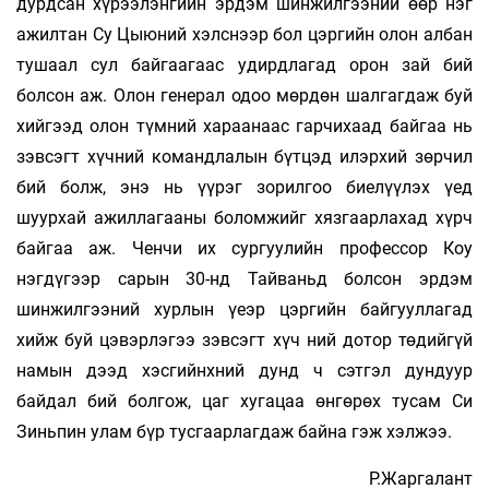
дурдсан хүрээлэнгийн эрдэм шинжилгээний өөр нэг
ажилтан Су Цыюний хэлснээр бол цэргийн олон албан
тушаал сул байгаагаас удирдлагад орон зай бий
болсон аж. Олон генерал одоо мөрдөн шалгагдаж буй
хийгээд олон түмний хараанаас гарчихаад байгаа нь
зэвсэгт хүчний командлалын бүтцэд илэрхий зөрчил
бий болж, энэ нь үүрэг зорилгоо биелүүлэх үед
шуурхай ажиллагааны боломжийг хязгаарлахад хүрч
байгаа аж. Ченчи их сургуулийн профессор Коу
нэгдүгээр сарын 30-нд Тайваньд болсон эрдэм
шинжилгээний хурлын үеэр цэргийн байгууллагад
хийж буй цэвэрлэгээ зэвсэгт хүч­ ний дотор төдийгүй
намын дээд хэсгийнхний дунд ч сэтгэл дундуур
байдал бий болгож, цаг хугацаа өнгөрөх тусам Си
Зиньпин улам бүр тусгаарлагдаж байна гэж хэлжээ.
Р.Жаргалант