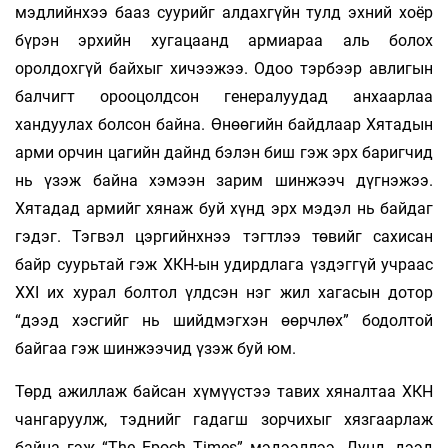
мэдлийнхээ бааз суурийг алдахгүйн тулд эхний хоёр
бүрэн эрхийн хугацаанд армиараа аль болох
оролдохгүй байхыг хичээжээ. Одоо тэрбээр авлигын
балчигт орооцолдсон генералуудад анхаарлаа
хандуулах болсон байна. Өнөөгийн байдлаар Хятадын
арми орчин цагийн дайнд бэлэн биш гэж эрх баригчид
нь үзэж байна хэмээн зарим шинжээч дүгнэжээ.
Хятадад армийг хянаж буй хүнд эрх мэдэл нь байдаг
гэдэг. Тэгвэл цэргийнхнээ тэгтлээ төвийг сахисан
байр суурьтай гэж ХКН-ын удирдлага үздэггүй учраас
XXI их хурал болтол үлдсэн нэг жил хагасын дотор
“дээд хэсгийг нь шийдмэгхэн өөрчлөх” бодолтой
байгаа гэж шинжээчид үзэж буй юм.
Төрд ажиллаж байсан хүмүүстээ тавих хяналтаа ХКН
чангаруулж, тэднийг гадагш зорчихыг хязгаарлаж
байна гэж “The Epoch Times” мэдээллээ. Дунд, дээд