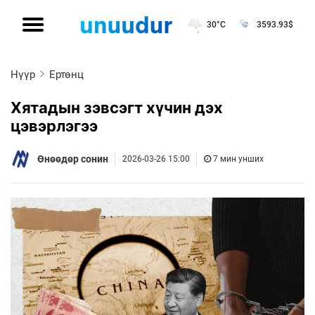
30°C
3593.93
$
Нүүр
Ертөнц
Хятадын зэвсэгт хүчин дэх
цэвэрлэгээ
Өнөөдөр сонин
2026-03-26 15:00
7 мин унших