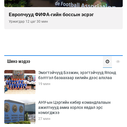
Европчууд ФИФА-гийн боссын эсрэг
Уржигдар 12 цаг 30 мин
Шинэ мэдээ
Эмэгтэйчүүд Бээжин, эрэгтэйчүүд Японд
бэлтгэл базаахаар хилийн дээс алхлаа
19 мин
АНУ-ын Цэргийн кибер командлалаын
ажилтнууд амиа хорлох явдал эрс
нэмэгджээ
27 мин