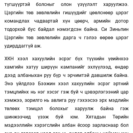
түгшүүртэй болсныг олон үзүүлэлт харуулжээ.
Цэргийн төв зөвлөлийн гишүүдийг цөөлснөөр цэрэг
командлах чадвартай хүн цөөрч, армийн дотор
тодорхой бус байдал нэмэгдсэн байна. Си Зиньпин
Цэргийн төв зөвлөлийн дарга ч гэлээ өөрөө цэрэг
удирддаггүй аж.
ХКН хээл хахуулийн эсрэг бүх түүхийн үеийнхээ
хамгийн хатуу ширүүн кампанийг эхлүүлээд, өндөр
дээд албаныхан руу бүр ч эрчимтэй давшилж байна.
Энэ үйлдлээ Бээжин хээл хахуулийн эсрэг эртний
тэмцлийнх нь нэг хэсэг гэж буй ч цэвэрлэгээний цар
хэмжээ, зорилго нь авлига руу гэхээсээ эрх мэдлийн
төлөөх тэмцэл болохыг харуулж байна гэж
шинжээчид үзэж буй юм. Хятадын Төрийн
мэдээллийн хэрэгслийн албан ёсоор зарласнаар бол