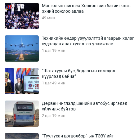
Монголын шигшээ Хонконгийн багийг ялж,
эхний хожлоо авлаа
49 мин
Техникийн өндөр үзүүлэлттэй агаарын хөлөг
худалдан авах хүсэлтээ уламжлав
1 цаг 19 мин
“Шатахууны бус, бодлогын хомсдол
нүүрлээд байна”
1 цаг 49 мин
Дөрвөн чиглэлд шөнийн автобус иргэдэд
үйлчилж буй гэв
2 цаг 19 мин
“Туул усан цогцолбор”-ын ТЭЗҮ-ийг