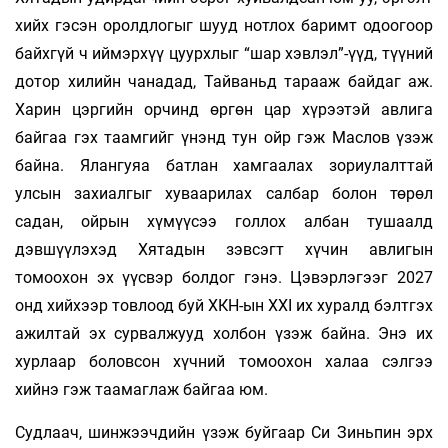
хийх гэсэн оролдлогыг шууд нотлох баримт одоогоор
байхгүй ч иймэрхүү цуурхлыг “шар хэвлэл”-үүд, түүний
дотор хилийн чанадад, Тайваньд тарааж байдаг аж.
Харин цэргийн орчинд өргөн цар хүрээтэй авлига
байгаа гэх таамгийг үнэнд тун ойр гэж Маслов үзэж
байна. Ялангуяа батлан хамгаалах зориулалттай
улсын захиалгыг хуваарилах салбар болон төрөл
садан, ойрын хүмүүсээ голлох албан тушаалд
дэвшүүлэхэд Хятадын зэвсэгт хүчин авлигын
томоохон эх үүсвэр болдог гэнэ. Цэвэрлэгээг 2027
онд хийхээр товлоод буй ХКН-ын ХХI их хуралд бэлтгэх
ажилтай эх сурвалжууд холбон үзэж байна. Энэ их
хурлаар боловсон хүчний томоохон халаа сэлгээ
хийнэ гэж таамаглаж байгаа юм.
Судлаач, шинжээчдийн үзэж буйгаар Си Зиньпин эрх