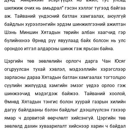
шилжиж очих нь амьдрал” гэсэн хэллэг түгээд байгаа
аж. Тайваний үндэсний батлан хамгаалах, аюулгүй
байдлын хүрээлэнгийн эрдэм шинжилгээний ажилтан
Шэнь Миншин Хятадын төрийн албан хаагчид гэр
бүлийнхнээ Өрнөд рүү явуулаад байх болсон нь улс
орондоо итгэл алдарсны шинж гэж ярьсан байна.
Цэргийн төв зөвлөлийн орлогч дарга Чан Юсяг
огцруулсан тухай хэвлэл, мэдээллийн хэрэгслээр
зарласны дараа Хятадын батлан хамгаалах тогтолцоо
сүүлийн жилүүдэд хамгийн эмзэг үедээ орлоо гэж
шинжээчид мэдэгдэж байжээ. Тайваний хоолой,
Өмнөд Хятадын тэнгис болон хуурай газрын хилийн
дагуу байлдааны бэлэн байдлыг дээшлүүлсэн гэхээр
ямар ч дорвитой өөрчлөлт хийсэнгүй. Цэргийн төв
зөвлөлд дахин хуваарилалт хийснээр харин ч байдал