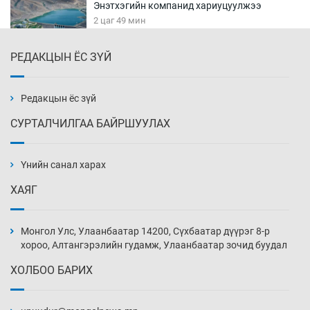
Энэтхэгийн компанид хариуцуулжээ
2 цаг 49 мин
РЕДАКЦЫН ЁС ЗҮЙ
Алтны үнэ долоо хоногийнхоо дээд түвшинд
хүрэв
3 цаг 19 мин
Редакцын ёс зүй
СУРТАЛЧИЛГАА БАЙРШУУЛАХ
Сурагчдын дүрэмт хувцасны иж бүрдэлд
поло цамц орууллаа
Үнийн санал харах
3 цаг 49 мин
ХАЯГ
Шинжлэх ухаанаа хөсөр хаясан улс
чадваргүй мэргэжилтнүүд л “үйлдвэрлэдэг”
Монгол Улс, Улаанбаатар 14200, Сүхбаатар дүүрэг 8-р
4 цаг 19 мин
хороо, Алтангэрэлийн гудамж, Улаанбаатар зочид буудал
ХОЛБОО БАРИХ
Аппликэйшн хөгжүүлэхийн оронд ажлаа хий,
Г.Дамдинням сайд аа