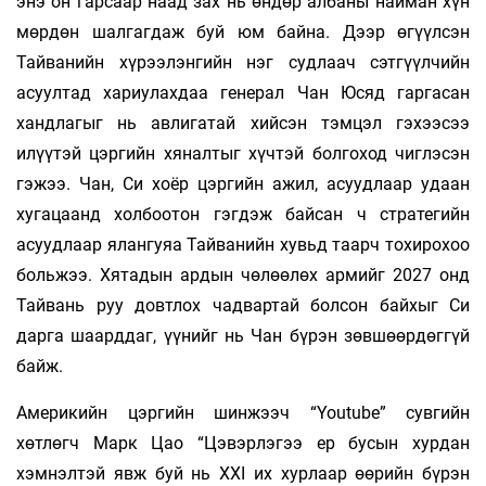
энэ он гарсаар наад зах нь өндөр албаны найман хүн
мөрдөн шалгагдаж буй юм байна. Дээр өгүүлсэн
Тайванийн хүрээлэнгийн нэг судлаач сэтгүүлчийн
асуултад хариулахдаа генерал Чан Юсяд гаргасан
хандлагыг нь авлигатай хийсэн тэмцэл гэхээсээ
илүүтэй цэргийн хяналтыг хүчтэй болгоход чиглэсэн
гэжээ. Чан, Си хоёр цэргийн ажил, асуудлаар удаан
хугацаанд холбоотон гэгдэж байсан ч стратегийн
асуудлаар ялангуяа Тайванийн хувьд таарч тохирохоо
больжээ. Хятадын ардын чөлөөлөх армийг 2027 онд
Тайвань руу довтлох чадвартай болсон байхыг Си
дарга шаарддаг, үүнийг нь Чан бүрэн зөвшөөрдөггүй
байж.
Америкийн цэргийн шинжээч “Youtube” сувгийн
хөтлөгч Марк Цао “Цэвэрлэгээ ер бусын хурдан
хэмнэлтэй явж буй нь ХХI их хурлаар өөрийн бүрэн