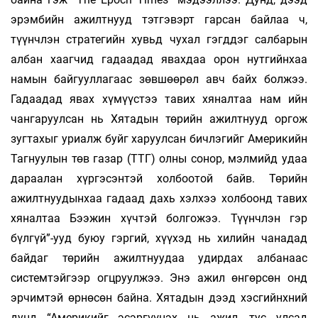
эрэмбийн ажилтнууд тэтгэвэрт гарсан байлаа ч,
түүнчлэн стратегийн хувьд чухал гэгддэг салбарын
албан хаагчид гадаадад явахдаа орон нутгийнхаа
намын байгууллагаас зөвшөөрөл авч байх болжээ.
Гадаадад явах хүмүүстээ тавих хяналтаа нам ийн
чангаруулсан нь Хятадын төрийн ажилтнууд оргож
зугтахыг уриалж буйг харуулсан бичлэгийг Америкийн
Тагнуулын төв газар (ТТГ) олны сонор, мэлмийд удаа
дараалан хүргэсэнтэй холбоотой байв. Төрийн
ажилтнуудынхаа гадаад дахь хэлхээ холбоонд тавих
хяналтаа Бээжин хүчтэй болгожээ. Түүнчлэн гэр
бүлгүй”-ууд буюу гэргий, хүүхэд нь хилийн чанадад
байдаг төрийн ажилтнуудаа удирдах албанаас
системтэйгээр огцруулжээ. Энэ ажил өнгөрсөн онд
эрчимтэй өрнөсөн байна. Хятадын дээд хэсгийнхний
дунд “Америкийг эсэргүүцэх нь ажил, тус улсад