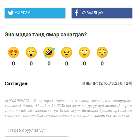
ЖИРГЭХ
ХУВААЛЦАХ
Энэ мэдээ танд ямар санагдав?
0
0
0
0
0
0
Сэтгэгдэл:
Таны IP: (216.73.216.124)
АНХААРУУЛГА: Уншигчдын бичсэн сэтгэгдэлд unuudur.mn хариуцлага
хүлээхгүй болно. Манай сайт ХХЗХ-ны журмын дагуу зүй зохисгүй зарим
үг, хэллэгийг хязгаарласан тул Та сэтгэгдэл бичихдээ бусдын эрх ашгийг
хүндэтгэн үзнэ үү. Хэм хэмжээ зөрчсөн сэтгэгдлийг админ устгах эрхтэй.