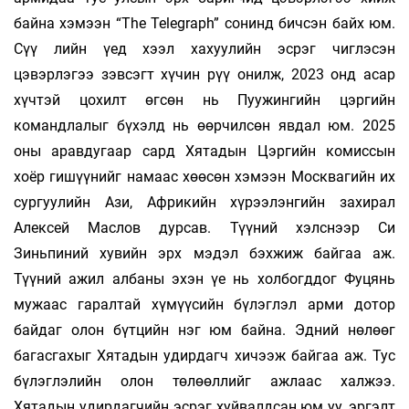
байна хэмээн “The Telegraph” сонинд бичсэн байх юм.
Сүү­ лийн үед хээл хахуулийн эсрэг чиглэсэн
цэвэрлэгээ зэвсэгт хүчин рүү онилж, 2023 онд асар
хүчтэй цохилт өгсөн нь Пуужингийн цэргийн
командлалыг бүхэлд нь өөрчилсөн явдал юм. 2025
оны аравдугаар сард Хятадын Цэргийн комиссын
хоёр гишүүнийг намаас хөөсөн хэмээн Москвагийн их
сургуулийн Ази, Африкийн хүрээлэнгийн захирал
Алексей Маслов дурсав. Түүний хэлснээр Си
Зиньпиний хувийн эрх мэдэл бэхжиж байгаа аж.
Түүний ажил албаны эхэн үе нь холбогддог Фуцянь
мужаас гаралтай хүмүүсийн бүлэглэл арми дотор
байдаг олон бүтцийн нэг юм байна. Эдний нөлөөг
багасгахыг Хятадын удирдагч хичээж байгаа аж. Тус
бүлэглэлийн олон төлөөллийг ажлаас халжээ.
Хятадын удирдагчийн эсрэг хуйвалдсан юм уу, эргэлт