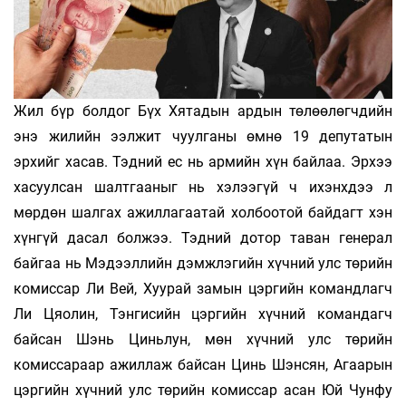
Жил бүр болдог Бүх Хятадын ардын төлөөлөгчдийн
энэ жилийн ээлжит чуулганы өмнө 19 депутатын
эрхийг хасав. Тэдний ес нь армийн хүн байлаа. Эрхээ
хасуулсан шалтгааныг нь хэлээгүй ч ихэнхдээ л
мөрдөн шалгах ажиллагаатай холбоотой байдагт хэн
хүнгүй дасал болжээ. Тэдний дотор таван генерал
байгаа нь Мэдээллийн дэмжлэгийн хүчний улс төрийн
комиссар Ли Вей, Хуурай замын цэргийн командлагч
Ли Цяолин, Тэнгисийн цэргийн хүчний командагч
байсан Шэнь Циньлун, мөн хүчний улс төрийн
комиссараар ажиллаж байсан Цинь Шэнсян, Агаарын
цэргийн хүчний улс төрийн комиссар асан Юй Чунфу