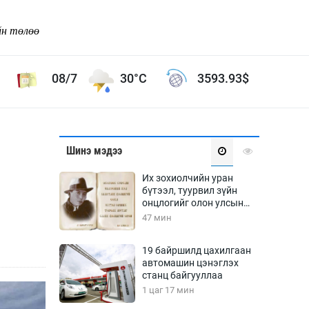
йн төлөө
08/7
30°C
3593.93
$
Соёл урлаг
Шинэ мэдээ
ой хөгжлийн зорилго -
Сонгодог урлаг
Их зохиолчийн уран
Ардын урлаг
бүтээл, туурвил зүйн
онцлогийг олон улсын
Дүрслэх урлаг
судлаачид хэлэлцлээ
47 мин
Өв соёл
таг
Кино урлаг
19 байршилд цахилгаан
автомашин цэнэглэх
 орчин
Цирк
станц байгууллаа
ол
1 цаг 17 мин
Рок поп, хип хоп
энд