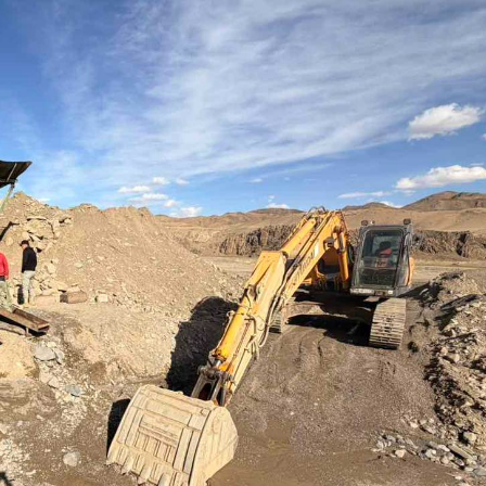
Ханш
Хэрэг з
Эрэлттэй мэдээ
Эрүүл м
Хууль ёс
Хүмүүс
Албаны 
Бусад
Life style
Ярилцл
Зөвлөгөө
Хоймор
Өнөөдрийн тухай
Уншигч-
өл