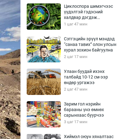
Урлагтай яриа
Циклоспора шимэгчээс
өрчил
үүдэлтэй гэдэсний
халдвар дэгдэж
энд-Эрхэм баян
болзошгүй
1 цаг 47 мин
Сэтгэцийн эрүүл мэндэд
“санаа тавих” олон улсын
хүний үг
хурал зохион байгуулна
2 цаг 17 мин
Улаан буудай ихэнх
талбайд 10-12 см-ээр
ага
Бусад
өндөр ургажээ
2 цаг 47 мин
Фото
сурвалжлагч
Видео
Зарим гол нэрийн
Инфографик
барааны үнэ өмнөх
сарынхаас буурчээ
Санал асуулга
3 цаг 17 мин
Хиймэл оюун хяналтаас