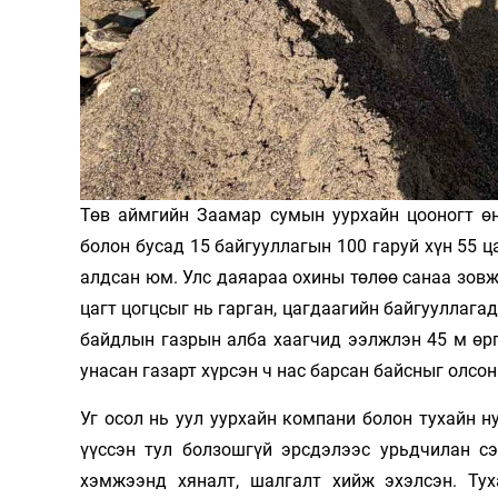
Олимп 2024
Төв аймгийн Заамар сумын уурхайн цооногт өн
болон бусад 15 байгууллагын 100 гаруй хүн 55 
алдсан юм. Улс даяараа охины төлөө санаа зовж
цагт цогцсыг нь гарган, цагдаагийн байгууллага
байдлын газрын алба хаагчид ээлжлэн 45 м өргө
унасан газарт хүрсэн ч нас барсан байсныг олсон
Уг осол нь уул уурхайн компани болон тухайн 
үүссэн тул болзошгүй эрсдэлээс урьдчилан сэ
хэмжээнд хяналт, шалгалт хийж эхэлсэн. Ту