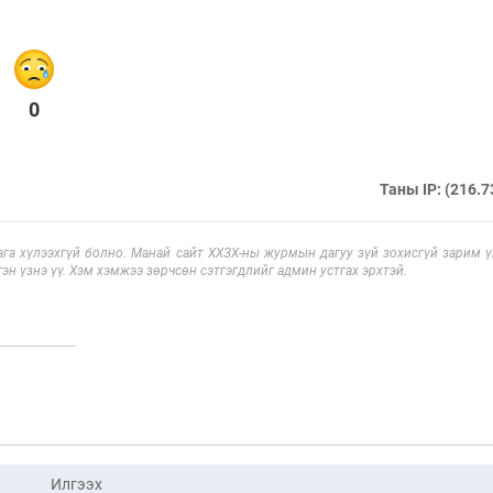
0
Таны IP: (216.7
га хүлээхгүй болно. Манай сайт ХХЗХ-ны журмын дагуу зүй зохисгүй зарим үг
эн үзнэ үү. Хэм хэмжээ зөрчсөн сэтгэгдлийг админ устгах эрхтэй.
Илгээх