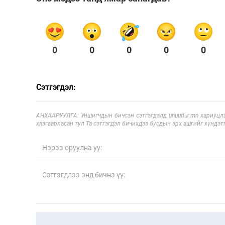
0
0
0
0
0
Сэтгэгдэл:
АНХААРУУЛГА: Уншигчдын бичсэн сэтгэгдэлд unuudur.mn хариуцла
хязгаарласан тул Та сэтгэгдэл бичихдээ бусдын эрх ашгийг хүндэтг