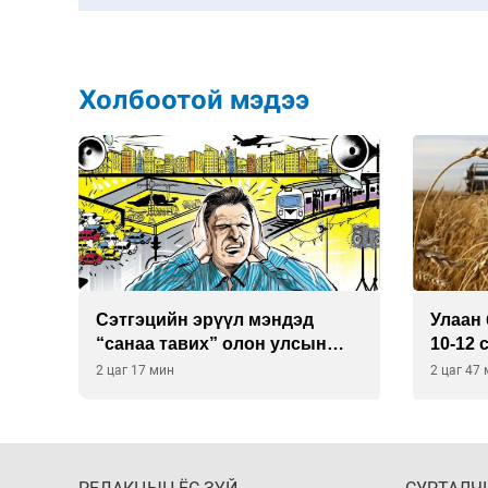
Холбоотой мэдээ
Сэтгэцийн эрүүл мэндэд
Улаан 
р
“санаа тавих” олон улсын
10-12 
хурал зохион байгуулна
2 цаг 17 мин
2 цаг 47