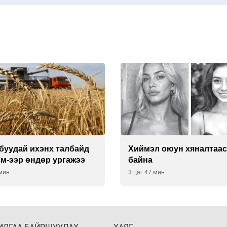
буудай ихэнх талбайд
Хиймэл оюун хяналтаас
см-ээр өндөр ургажээ
байна
 мин
3 цаг 47 мин