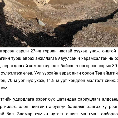
гөрсөн сарын 27-нд гурван настай хүү­хэд унаж, онцгой
цагийн турш аврах ажиллагаа явуулсан ч харамсалтай нь 
, аврагдаасай хэмээн хүлээж байсан ч өнгөрсөн сарын 30
д хүлээлгэж өгөв. Уул уурхайн аврах анги болон Төв аймги
н, 70 м урт нүх ухаж, 11.8 м урт хөндлөн малталт хийж,
 юм.
нутгийн удирдлага зэрэг бүх шатандаа хариуцлага алдсан
ргийлэх, олон нийтийн аюулгүй байдлыг хангах хү­ рээ
хайлбал, Заамар сумын нутагт ашигт малтмал олборло