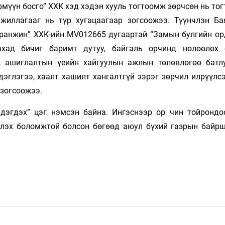
Ирмүүн босго” ХХК хэд хэдэн хууль тогтоомж зөрчсөн нь то
ажиллагааг нь түр хугацаагаар зогсоожээ. Түүнчлэн Ба
аранжин” ХХК-ийн MV012665 дугаартай “Замын булгийн ор
хад бичиг баримт дутуу, байгаль орчинд нөлөөлөх 
, ашиглалтын үеийн хайгуулын ажлын төлөвлөгөө батлу
эглэгээ, хаалт хашилт хангалтгүй зэрэг зөрчил илрүүлсэ
 зогсоожээ.
эгдэх” цэг нэмсэн байна. Ингэснээр ор­ чин тойрондо
лэх боломжтой болсон бөгөөд аюул бүхий газрын байрши