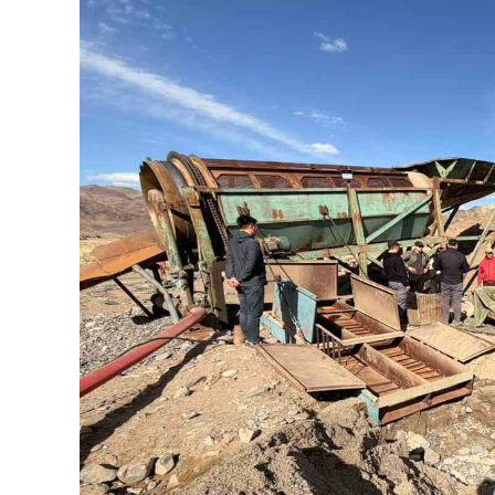
126-гийн НЭГ
Ертөнц
Спорт
Нийгэм
Бөх
Техник технологи
Сагсан бөмбөг
Шинжлэх ухаан
Хөлбөмбөг
Сонин хачин
Олимпын төрөл
Дэлхийн монгол
Тулааны спорт
Олимпын бус төр