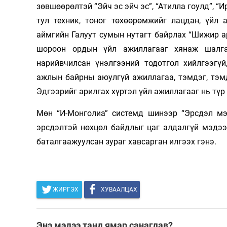
зөвшөөрөлтэй “Эйч эс эйч эс”, “Атилла гоулд”, “
тул техник, тоног төхөөрөмжийг лацдан, үйл 
аймгийн Галуут сумын нутагт байрлах “Шижир 
шороон ордын үйл ажиллагааг хянаж шалга
нарийвчилсан үнэлгээний тодотгол хийлгээгүй
ажлын байрны аюулгүй ажиллагаа, тэмдэг, тэмд
Эдгээрийг арилгах хүртэл үйл ажиллагааг нь түр
Мөн “И-Монголиа” системд шинээр “Эрсдэл мэд
эрсдэлтэй нөхцөл байдлыг цаг алдалгүй мэдээ
баталгаажуулсан зураг хавсарган илгээх гэнэ.
ЖИРГЭХ
ХУВААЛЦАХ
Энэ мэдээ танд ямар санагдав?