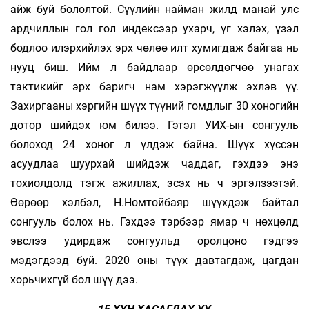
айж буй бололтой. Сүүлийн найман жилд манай улс
ардчиллын гол гол индексээр ухарч, үг хэлэх, үзэл
бодлоо илэрхийлэх эрх чөлөө илт хумигдаж байгаа нь
нууц биш. Ийм л байдлаар өрсөлдөгчөө унагах
тактикийг эрх баригч нам хэрэгжүүлж эхлэв үү.
Захиргааны хэргийн шүүх түүний гомдлыг 30 хоногийн
дотор шийдэх юм билээ. Гэтэл УИХ-ын сонгууль
болоход 24 хоног л үлдэж байна. Шүүх хүссэн
асуудлаа шуурхай шийдэж чаддаг, гэхдээ энэ
тохиолдолд тэгж ажиллах, эсэх нь ч эргэлзээтэй.
Өөрөөр хэлбэл, Н.Номтойбаяр шүүхдэж байтал
сонгууль болох нь. Гэхдээ тэрбээр ямар ч нөхцөлд
эвслээ удирдаж сонгуульд оролцоно гэдгээ
мэдэгдээд буй. 2020 оны түүх давтагдаж, цагдан
хорьчихгүй бол шүү дээ.