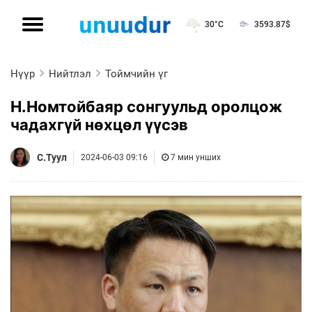
30°C
3593.87
$
Нүүр
Нийтлэл
Тоймчийн үг
Н.Номтойбаяр сонгуульд оролцож
чадахгүй нөхцөл үүсэв
С.Туул
2024-06-03 09:16
7 мин унших