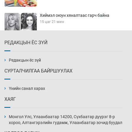
Хиймэл оюун хяналтаас гарч байна
15 цаг 21 мин
РЕДАКЦЫН ЁС ЗҮЙ
Эмэгтэйчүүд Бээжин, эрэгтэйчүүд Японд
бэлтгэл базаахаар хилийн дээс алхлаа
15 цаг 51 мин
Редакцын ёс зүй
СУРТАЛЧИЛГАА БАЙРШУУЛАХ
АНУ-ын Цэргийн кибер командлалаын
ажилтнууд амиа хорлох явдал эрс
нэмэгджээ
Үнийн санал харах
15 цаг 59 мин
ХАЯГ
Монголын шигшээ Хонконгийн багийг ялж,
эхний хожлоо авлаа
Монгол Улс, Улаанбаатар 14200, Сүхбаатар дүүрэг 8-р
16 цаг 21 мин
хороо, Алтангэрэлийн гудамж, Улаанбаатар зочид буудал