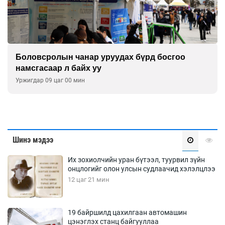
Боловсролын чанар уруудах бүрд босгоо
намсгасаар л байх уу
Уржигдар 09 цаг 00 мин
Шинэ мэдээ
Их зохиолчийн уран бүтээл, туурвил зүйн
онцлогийг олон улсын судлаачид хэлэлцлээ
12 цаг 21 мин
19 байршилд цахилгаан автомашин
цэнэглэх станц байгууллаа