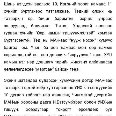
Шинэ нэгдсэн эвслээс 10, Иргэний зориг намаас 11
хүнийг бүртгэхээс татгалзжээ. Тэдний олонх нь
татварын өр, бичиг баримтын зөрчил учраас
залруулаад болчихно. Тэгвэл Үндэсний эвслээс
гурван хүнийг “Өөр намын гишүүнчлэлтэй” хэмээн
бүртгэсэнгүй. Тэд нь МАН-аас “нүүж ирсэн” хүмүүс
байгаа юм. Үнэн ба зөв намаас мөн өөр намын
харьяалалтай нэг нэр дэвшигч “илрүүлсэн” гэнэ. ХҮН
намын нэг нэр дэвшигч төрийн жинхэнэ албанаасаа
чөлөөлөгдөхөө “мартсан” байсан гэнэ.
Эхний шатандаа бүдэрсэн хүмүүсийн дотор МАН-аас
татварын өртэй хоёр хүн гарсан нь УИХ-ын сонгуулийн
10 дугаар тойрогт нэр дэвшсэн, Чингэлтэй дүүргийн
МАН-ын хорооны дарга Н.Батсүмбэрэл болон УИХ-ын
гишүүн, хоёрдугаар тойрогт өрсөлдөж буй