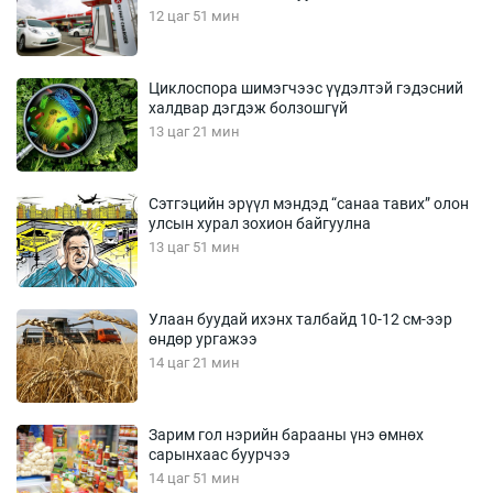
12 цаг 51 мин
Циклоспора шимэгчээс үүдэлтэй гэдэсний
халдвар дэгдэж болзошгүй
13 цаг 21 мин
Сэтгэцийн эрүүл мэндэд “санаа тавих” олон
улсын хурал зохион байгуулна
13 цаг 51 мин
Улаан буудай ихэнх талбайд 10-12 см-ээр
өндөр ургажээ
14 цаг 21 мин
Зарим гол нэрийн барааны үнэ өмнөх
сарынхаас буурчээ
14 цаг 51 мин