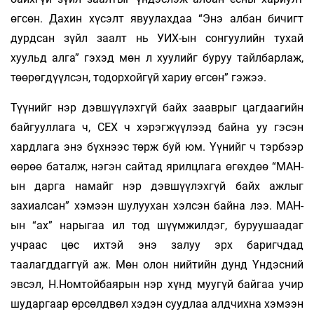
өгсөн. Дахин хүсэлт явуулахдаа “Энэ албан бичигт
дурдсан зүйл заалт нь УИХ-ын сонгуулийн тухай
хуульд алга” гэхэд мөн л хуулийг буруу тайлбарлаж,
төөрөгдүүлсэн, тодорхойгүй хариу өгсөн” гэжээ.
Түүнийг нэр дэвшүүлэхгүй байх зааврыг цагдаагийн
байгууллага ч, СЕХ ч хэрэгжүүлээд байна уу гэсэн
хардлага энэ бүхнээс төрж буй юм. Үүнийг ч тэрбээр
өөрөө баталж, нэгэн сайтад ярилцлага өгөхдөө “МАН-
ын дарга намайг нэр дэвшүүлэхгүй байх ажлыг
захиалсан” хэмээн шулуухан хэлсэн байна лээ. МАН-
ын “ах” нарыгаа ил тод шүүмжилдэг, буруушаадаг
учраас цөс ихтэй энэ залуу эрх баригчдад
таалагддаггүй аж. Мөн олон нийтийн дунд Үндэсний
эвсэл, Н.Номтойбаярын нэр хүнд муугүй байгаа учир
шударгаар өрсөлдвөл хэдэн суудлаа алдчихна хэмээн