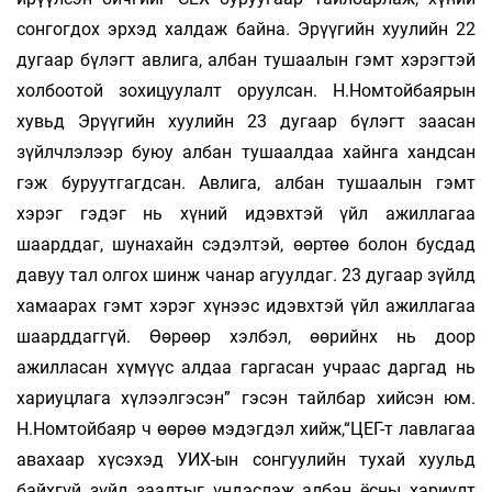
сонгогдох эрхэд халдаж байна. Эрүүгийн хуулийн 22
дугаар бүлэгт авлига, албан тушаалын гэмт хэрэгтэй
холбоотой зохицуулалт оруулсан. Н.Номтойбаярын
хувьд Эрүүгийн хуулийн 23 дугаар бүлэгт заасан
зүйлчлэлээр буюу албан тушаалдаа хайнга хандсан
гэж буруутгагдсан. Авлига, албан тушаалын гэмт
хэрэг гэдэг нь хүний идэвхтэй үйл ажиллагаа
шаарддаг, шунахайн сэдэлтэй, өөртөө болон бусдад
давуу тал олгох шинж чанар агуулдаг. 23 дугаар зүйлд
хамаарах гэмт хэрэг хүнээс идэвхтэй үйл ажиллагаа
шаарддаггүй. Өөрөөр хэлбэл, өөрийнх нь доор
ажилласан хүмүүс алдаа гаргасан учраас даргад нь
хариуцлага хүлээлгэсэн” гэсэн тайлбар хийсэн юм.
Н.Номтойбаяр ч өөрөө мэдэгдэл хийж,“ЦЕГ-т лавлагаа
авахаар хүсэхэд УИХ-ын сонгуулийн тухай хуульд
байхгүй зүйл заалтыг үндэслэж албан ёсны хариулт