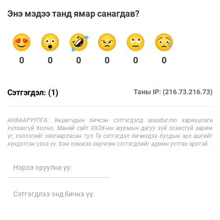
Энэ мэдээ танд ямар санагдав?
0
0
0
0
0
0
Сэтгэгдэл: (1)
Таны IP: (216.73.216.73)
АНХААРУУЛГА: Уншигчдын бичсэн сэтгэгдэлд unuudur.mn хариуцлага
хүлээхгүй болно. Манай сайт ХХЗХ-ны журмын дагуу зүй зохисгүй зарим
үг, хэллэгийг хязгаарласан тул Та сэтгэгдэл бичихдээ бусдын эрх ашгийг
хүндэтгэн үзнэ үү. Хэм хэмжээ зөрчсөн сэтгэгдлийг админ устгах эрхтэй.