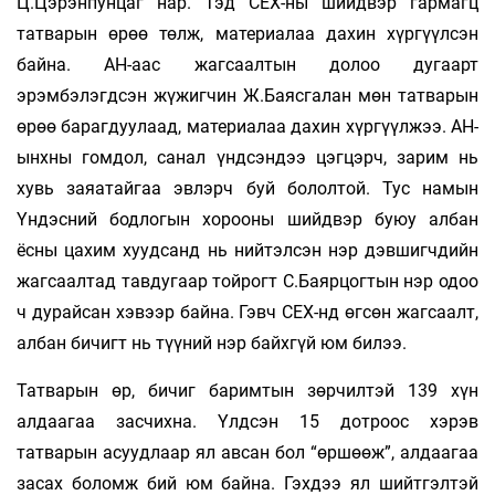
Ц.Цэрэнпунцаг нар. Тэд СЕХ-ны шийдвэр гармагц
татварын өрөө төлж, материалаа дахин хүргүүлсэн
байна. АН-аас жагсаалтын долоо дугаарт
эрэмбэлэгдсэн жүжигчин Ж.Баясгалан мөн татварын
өрөө барагдуулаад, материалаа дахин хүргүүлжээ. АН-
ынхны гомдол, санал үндсэндээ цэгцэрч, зарим нь
хувь заяатайгаа эвлэрч буй бололтой. Тус намын
Үндэсний бодлогын хорооны шийдвэр буюу албан
ёсны цахим хуудсанд нь нийтэлсэн нэр дэвшигчдийн
жагсаалтад тавдугаар тойрогт С.Баярцогтын нэр одоо
ч дурайсан хэвээр байна. Гэвч СЕХ-нд өгсөн жагсаалт,
албан бичигт нь түүний нэр байхгүй юм билээ.
Татварын өр, бичиг баримтын зөрчилтэй 139 хүн
алдаагаа засчихна. Үлдсэн 15 дотроос хэрэв
татварын асуудлаар ял авсан бол “өршөөж”, алдаагаа
засах боломж бий юм байна. Гэхдээ ял шийтгэлтэй