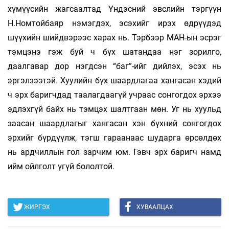
хүмүүсийн жагсаалтад Үндэсний эвслийн тэргүүн
Н.Номтойбаяр нэмэгдэх, эсэхийг ирэх өдрүүдэд
шүүхийн шийдвэрээс харах нь. Тэрбээр МАН-ын эсрэг
тэмцэнэ гэж буй ч бүх шатандаа нэг зорилго,
даалгавар дор нэгдсэн “бaг”-ийг дийлэх, эсэх нь
эргэлзээтэй. Хуулийн бүх шаардлагаа хангасан хэдий
ч эрх баригчдад таалагдаагүй учраас сонгогдох эрхээ
эдлэхгүй байх нь тэмцэх шалтгаан мөн. Уг нь хуульд
заасан шаардлагыг хангасан хэн бүхний сонгогдох
эрхийг бүрдүүлж, тэгш гараанаас шударга өрсөлдөх
нь ардчиллын гол зарчим юм. Гэвч эрх баригч намд
ийм ойлголт үгүй бололтой.
ЖИРГЭХ
ХУВААЛЦАХ