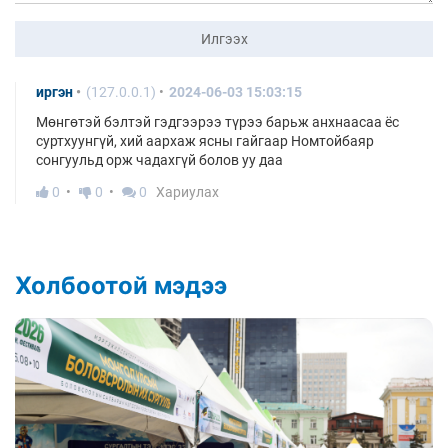
Илгээх
иргэн
(127.0.0.1)
2024-06-03 15:03:15
Мөнгөтэй бэлтэй гэдгээрээ түрээ барьж анхнаасаа ёс
суртхуунгүй, хий аархаж ясны гайгаар Номтойбаяр
сонгуульд орж чадахгүй болов уу даа
0
0
0
Хариулах
Холбоотой мэдээ