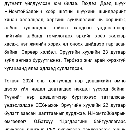
дүгнэлт үйлдүүлсэн юм билээ. Гэхдээ Дээд шүүх
Н.Номтойбаярын хоёр шатны шүүхийн шийдвэрийг
хянан хэлэлцээд, хэргийн зүйлчлэлийг нь өөрчилж,
албан тушаалдаа хайнга хандсан үндэслэлээр
нийтийн албанд томилогдох эрхийг хоёр жилээр
хасаж, нэг жилийн хорих ял оноох шийдвэр гаргасан
байна. Өөрөөр хэлбэл, Эрүүгийн хуулийн 23 дугаар
зүйл ангиар буруутгажээ. Тэрбээр жил арай хүрэхгүй
хугацаанд ялаа эдлээд суллагдсан.
Тэгвэл 2024 оны сонгуульд нэр дэвшихийн өмнө
дээрх үйл явдал давтагдах нөхцөл үүсээд байна.
Түүнийг нэр дэвшигчээр бүртгэхээс татгалзсан
үндэслэлдээ СЕХ-ныхон Эрүүгийн хуулийн 22 дугаар
бүлэгт заасан шалтгааныг дурджээ. Н.Номтойбаярын
өмгөөлөгч О.Батхүү “Цагдаагийн байгууллагаас
ирүүлсэн бичгийг СЕХ буруугаар тайлбарлаж, хүний