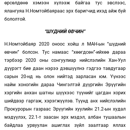
өрсөлдөнө хэмээн хүлээж байгаа тус эвслээс,
ялангуяа Н.Номтойбаяраас эрх баригчид ихэд айж буй
бололтой.
“ШҮДНИЙ ӨВЧИН”
Н.Номтойбаяр 2020 оноос хойш л МАН-ын “шүдний
өвчин” болсон. Тус намаас “хөөгдсөн”-ийхөө дараа
тэрбээр 2020 оны сонгуулиар нийслэлийн Хан-Уул
дүүрэгт бие даан нэрээ дэвшүүлнэ гэдгээ тавдугаар
сарын 20-нд нь олон нийтэд зарласан юм. Үүнээс
найм хоногийн дараа Чингэлтэй дүүргийн Эрүүгийн
хэргийн анхан шатны шүүхээс түүнийг цагдан хорих
шийдвэр гаргаж, хэрэгжүүлэв. Түүнд анх нийслэлийн
Прокурорын газраас Эрүүгийн хуулийн 21.2-ын худал
мэдүүлэх, 22.1-т заасан эрх мэдэл, албан тушаалын
байдлаа урвуулан ашиглах зүйл заалтаар яллах