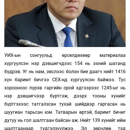
УИХ-ын сонгуульд өрсөлдөхөөр материалаа
хүргүүлсэн нэр дэвшигчдээс 154 нь эхний шатанд
бүдрэв. Уг нь нам, эвслээс болон бие даагч нийт 1416
хүн баримт бичгээ СЕХ-нд хүргүүлсэн байжээ. Тус
хорооноос пүрэв гаргийн орой эдгээрээс 1245-ыг нь
нэр дэвшигчээр бүртгэж, дээрх тооны хүнийг
бүртгэхээс татгалзсан тухай шийдвэр гаргасан нь
шуугиан тарьсан юм. Татварын өртэй, баримт бичиг
дутуу нь гол шалтгаан байсан аж. Нийт 139 хүнийг ийм
шалтгаанаар түдгэлзүүлжээ. Эл зөрчлөө тэд