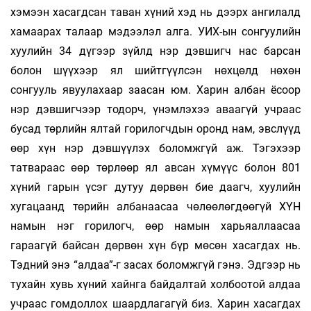
хэмээн хасагдсан таван хүний хэд нь дээрх ангилалд
хамаарах талаар мэдээлэл алга. УИХ-ын сонгуулийн
хуулийн 34 дүгээр зүйлд нэр дэвшигч нас барсан
болон шүүхээр ял шийтгүүлсэн нөхцөлд нөхөн
сонгууль явуулахаар заасан юм. Харин албан ёсоор
нэр дэвшигчээр тодорч, үнэмлэхээ аваагүй учраас
бусад төрлийн ялтай горилогчдын оронд нам, эвслүүд
өөр хүн нэр дэвшүүлэх боломжгүй аж. Тэгэхээр
татвараас өөр төрлөөр ял авсан хүмүүс болон 801
хүний гарын үсэг дутуу дөрвөн бие даагч, хуулийн
хугацаанд төрийн албанаасаа чөлөөлөгдөөгүй ХҮН
намын нэг горилогч, өөр намын харьяаллаасаа
гараагүй байсан дөрвөн хүн бүр мөсөн хасагдах нь.
Тэдний энэ “алдаа”-г засах боломжгүй гэнэ. Эдгээр нь
тухайн хувь хүний хайнга байдалтай холбоотой алдаа
учраас гомдоллох шаардлагагүй биз. Харин хасагдах