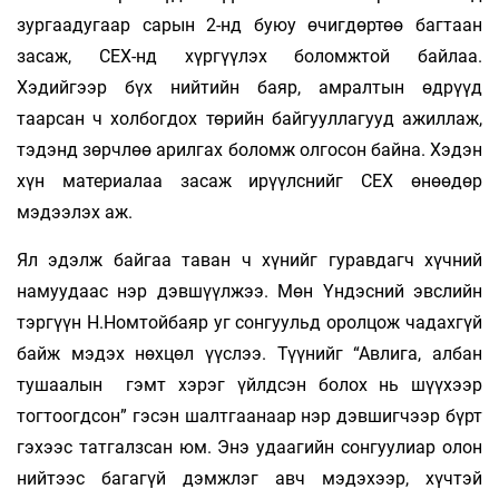
зургаадугаар сарын 2-нд буюу өчигдөртөө багтаан
засаж, СЕХ-нд хүргүүлэх боломжтой байлаа.
Хэдийгээр бүх нийтийн баяр, амралтын өдрүүд
таарсан ч холбогдох төрийн байгууллагууд ажиллаж,
тэдэнд зөрчлөө арилгах боломж олгосон байна. Хэдэн
хүн материалаа засаж ирүүлснийг СЕХ өнөөдөр
мэдээлэх аж.
Ял эдэлж байгаа таван ч хүнийг гуравдагч хүчний
намуудаас нэр дэвшүүлжээ. Мөн Үндэсний эвслийн
тэргүүн Н.Номтойбаяр уг сонгуульд оролцож чадахгүй
байж мэдэх нөхцөл үүслээ. Түүнийг “Авлига, албан
тушаалын гэмт хэрэг үйлдсэн болох нь шүүхээр
тогтоогдсон” гэсэн шалтгаанаар нэр дэвшигчээр бүрт
гэхээс татгалзсан юм. Энэ удаагийн сонгуулиар олон
нийтээс багагүй дэмжлэг авч мэдэхээр, хүчтэй