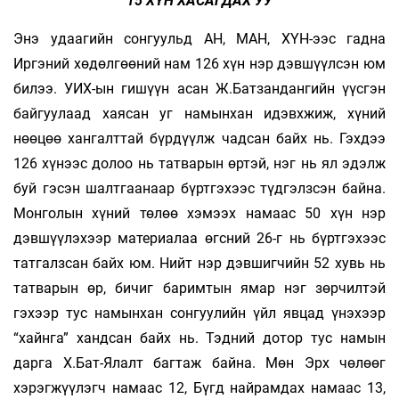
15 ХҮН ХАСАГДАХ УУ
Энэ удаагийн сонгуульд АН, МАН, ХҮН-ээс гадна
Иргэний хөдөлгөөний нам 126 хүн нэр дэвшүүлсэн юм
билээ. УИХ-ын гишүүн асан Ж.Батзандангийн үүсгэн
байгуулаад хаясан уг намынхан идэвхжиж, хүний
нөөцөө хангалттай бүрдүүлж чадсан байх нь. Гэхдээ
126 хүнээс долоо нь татварын өртэй, нэг нь ял эдэлж
буй гэсэн шалтгаанаар бүртгэхээс түдгэлзсэн байна.
Монголын хүний төлөө хэмээх намаас 50 хүн нэр
дэвшүүлэхээр материалаа өгсний 26-г нь бүртгэхээс
татгалзсан байх юм. Нийт нэр дэвшигчийн 52 хувь нь
татварын өр, бичиг баримтын ямар нэг зөрчилтэй
гэхээр тус намынхан сонгуулийн үйл явцад үнэхээр
“хайнга” хандсан байх нь. Тэдний дотор тус намын
дарга Х.Бат-Ялалт багтаж байна. Мөн Эрх чөлөөг
хэрэгжүүлэгч намаас 12, Бүгд найрамдах намаас 13,