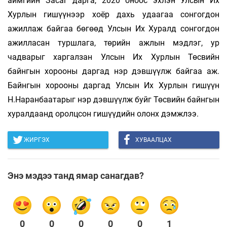
аймгийн Засаг дарга, 2020 оноос эхлэн Улсын Их
Хурлын гишүүнээр хоёр дахь удаагаа сонгогдон
ажиллаж байгаа бөгөөд Улсын Их Хуралд сонгогдон
ажилласан туршлага, төрийн ажлын мэдлэг, ур
чадварыг харгалзан Улсын Их Хурлын Төсвийн
байнгын хорооны даргад нэр дэвшүүлж байгаа аж.
Байнгын хорооны даргад Улсын Их Хурлын гишүүн
Н.Наранбаатарыг нэр дэвшүүлж буйг Төсвийн байнгын
хуралдаанд оролцсон гишүүдийн олонх дэмжлээ.
ЖИРГЭХ
ХУВААЛЦАХ
Энэ мэдээ танд ямар санагдав?
0
0
0
0
0
1