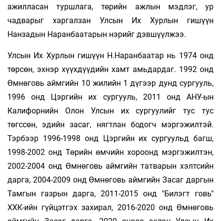
ажилласан туршлага, төрийн ажлын мэдлэг, ур
чадварыг харгалзан Улсын Их Хурлын гишүүн
Нанзадын Наранбаатарын нэрийг дэвшүүлжээ.
Улсын Их Хурлын гишүүн Н.Наранбаатар нь 1974 онд
төрсөн, эхнэр хүүхдүүдийн хамт амьдардаг. 1992 онд
Өмнөговь аймгийн 10 жилийн 1 дүгээр дунд сургууль,
1996 онд Цэргийн их сургууль, 2011 онд АНУ-ын
Калифорнийн Олон Улсын их сургуулийг тус тус
төгссөн, эдийн засаг, нягтлан бодогч мэргэжилтэй.
Тэрбээр 1996-1998 онд Цэргийн их сургуульд багш,
1998-2002 онд Төрийн өмчийн хороонд мэргэжилтэн,
2002-2004 онд Өмнөговь аймгийн татварын хэлтсийн
дарга, 2004-2009 онд Өмнөговь аймгийн Засаг даргын
Тамгын газрын дарга, 2011-2015 онд "Билэгт говь"
ХХК-ийн гүйцэтгэх захирал, 2016-2020 онд Өмнөговь