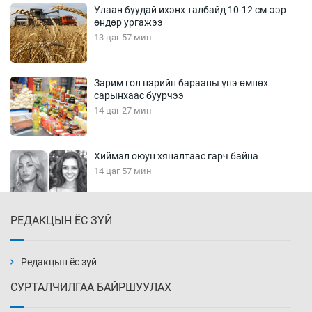
Улаан буудай ихэнх талбайд 10-12 см-ээр
өндөр ургажээ
13 цаг 57 мин
Зарим гол нэрийн барааны үнэ өмнөх
сарынхаас буурчээ
14 цаг 27 мин
Хиймэл оюун хяналтаас гарч байна
14 цаг 57 мин
РЕДАКЦЫН ЁС ЗҮЙ
Эмэгтэйчүүд Бээжин, эрэгтэйчүүд Японд
бэлтгэл базаахаар хилийн дээс алхлаа
15 цаг 27 мин
Редакцын ёс зүй
СУРТАЛЧИЛГАА БАЙРШУУЛАХ
АНУ-ын Цэргийн кибер командлалаын