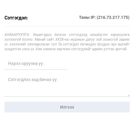
Сэтгэгдэл:
Таны IP: (216.73.217.175)
АНХААРУУЛГА: Уншигчдын бичсэн сэтгэгдэлд unuudur.mn хариуцлага
хүлээхгүй болно. Манай сайт ХХЗХ-ны журмын дагуу зүй зохисгүй зарим
үг, хэллэгийг хязгаарласан тул Та сэтгэгдэл бичихдээ бусдын эрх ашгийг
хүндэтгэн үзнэ үү. Хэм хэмжээ зөрчсөн сэтгэгдлийг админ устгах эрхтэй.
Илгээх