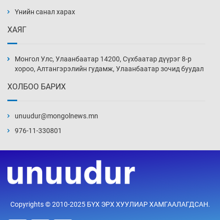
ажилтнууд амиа хорлох явдал эрс
нэмэгджээ
Үнийн санал харах
15 цаг 35 мин
ХАЯГ
Монголын шигшээ Хонконгийн багийг ялж,
эхний хожлоо авлаа
Монгол Улс, Улаанбаатар 14200, Сүхбаатар дүүрэг 8-р
15 цаг 57 мин
хороо, Алтангэрэлийн гудамж, Улаанбаатар зочид буудал
ХОЛБОО БАРИХ
Техникийн өндөр үзүүлэлттэй агаарын хөлөг
худалдан авах хүсэлтээ уламжлав
unuudur@mongolnews.mn
16 цаг 27 мин
976-11-330801
“Шатахууны бус, бодлогын хомсдол
нүүрлээд байна”
16 цаг 57 мин
Дөрвөн чиглэлд шөнийн автобус иргэдэд
Copyrights © 2010-2025 БҮХ ЭРХ ХУУЛИАР ХАМГААЛАГДСАН.
үйлчилж буй гэв
17 цаг 27 мин