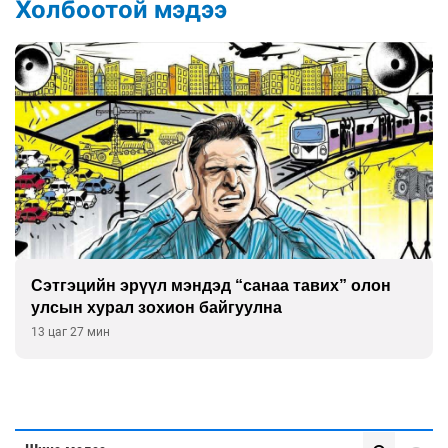
Холбоотой мэдээ
Сэтгэцийн эрүүл мэндэд “санаа тавих” олон
улсын хурал зохион байгуулна
13 цаг 27 мин