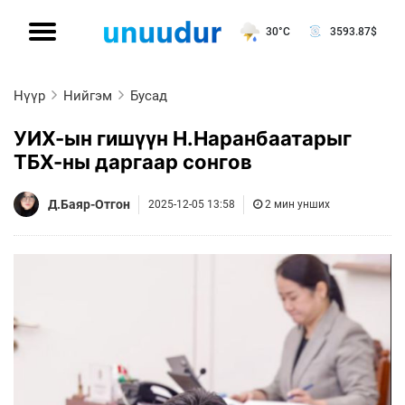
30°C
3593.87
$
Нүүр
Нийгэм
Бусад
УИХ-ын гишүүн Н.Наранбаатарыг
ТБХ-ны даргаар сонгов
Д.Баяр-Отгон
2025-12-05 13:58
2 мин унших