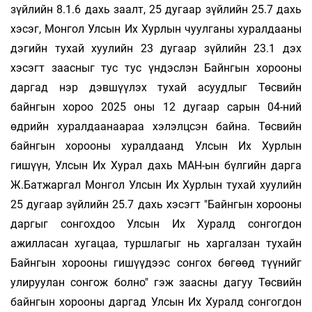
зүйлийн 8.1.6 дахь заалт, 25 дугаар зүйлийн 25.7 дахь
хэсэг, Монгол Улсын Их Хурлын чуулганы хуралдааны
дэгийн тухай хуулийн 23 дугаар зүйлийн 23.1 дэх
хэсэгт заасныг тус тус үндэслэн Байнгын хорооны
даргад нэр дэвшүүлэх тухай асуудлыг Төсвийн
байнгын хороо 2025 оны 12 дугаар сарын 04-ний
өдрийн хуралдаанаараа хэлэлцсэн байна. Төсвийн
байнгын хорооны хуралдаанд Улсын Их Хурлын
гишүүн, Улсын Их Хурал дахь МАН-ын бүлгийн дарга
Ж.Батжаргал Монгол Улсын Их Хурлын тухай хуулийн
25 дугаар зүйлийн 25.7 дахь хэсэгт "Байнгын хорооны
даргыг сонгохдоо Улсын Их Хуралд сонгогдон
ажилласан хугацаа, туршлагыг нь харгалзан тухайн
Байнгын хорооны гишүүдээс сонгох бөгөөд түүнийг
улируулан сонгож болно" гэж заасны дагуу Төсвийн
байнгын хорооны даргад Улсын Их Хуралд сонгогдон