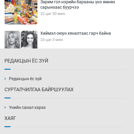
Зарим гол нэрийн барааны үнэ өмнөх
сарынхаас буурчээ
22 цаг 33 мин
Хиймэл оюун хяналтаас гарч байна
23 цаг 3 мин
РЕДАКЦЫН ЁС ЗҮЙ
Эмэгтэйчүүд Бээжин, эрэгтэйчүүд Японд
бэлтгэл базаахаар хилийн дээс алхлаа
23 цаг 33 мин
Редакцын ёс зүй
СУРТАЛЧИЛГАА БАЙРШУУЛАХ
АНУ-ын Цэргийн кибер командлалаын
ажилтнууд амиа хорлох явдал эрс
нэмэгджээ
Үнийн санал харах
23 цаг 40 мин
ХАЯГ
Монголын шигшээ Хонконгийн багийг ялж,
эхний хожлоо авлаа