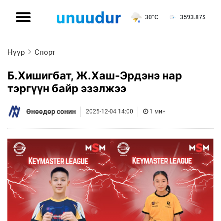
30°C
3593.87
$
Нүүр
Спорт
Б.Хишигбат, Ж.Хаш-Эрдэнэ нар
тэргүүн байр эзэлжээ
Өнөөдөр сонин
2025-12-04 14:00
1 мин