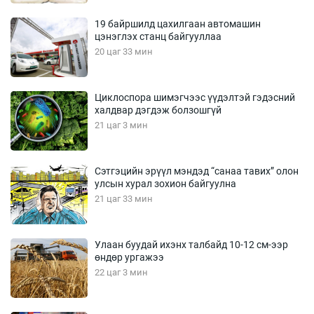
19 байршилд цахилгаан автомашин
цэнэглэх станц байгууллаа
20 цаг 33 мин
Циклоспора шимэгчээс үүдэлтэй гэдэсний
халдвар дэгдэж болзошгүй
21 цаг 3 мин
Сэтгэцийн эрүүл мэндэд “санаа тавих” олон
улсын хурал зохион байгуулна
21 цаг 33 мин
Улаан буудай ихэнх талбайд 10-12 см-ээр
өндөр ургажээ
22 цаг 3 мин