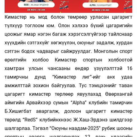
Кимастер нь мод болон төмрөөр урласан цагаригт
түлхүүр тоглоом юм. Олон хэлхээ бүхий цагаригийн
цоожыг ямар нэгэн багаж хэрэгсэлгүйгээр тайлснаар
хүүхдийн сэт­­­­гэхүйг хөгжүүлэн, оюуныг задалж, хурдан
сэтгэн бодох чадварыг сайж­руулдаг. Монголын спорт
өрөлтийн холбоо Кимастер спортын холбоотой
хамтран улсын чансааны өндөр үзүү­лэлттэй 16
тамирчны дунд “Кимастер лиг”-ийг анх удаа
амжилттай зохион байгуулав. Тус тэмцээнийг таван
ца­­­гаригт кимастер төрлөөр явуулахад Өвөрхангай
аймгийн Арвай­­хээр су­мын “Alpha” клубийн тамирчин
Б.Хи­­шигбат аваргалж, долоон цагаригт ки­­­мастер
төрөлд “RedS” клубийнхнээс Ж.Хаш-Эрдэнэ шилдгээр
шалгарлаа. Тэгвэл “Оюуны наадам-2025” рубик шооны
спортын аварга шалгаруу­­­­лах 12 дахь удаагийн