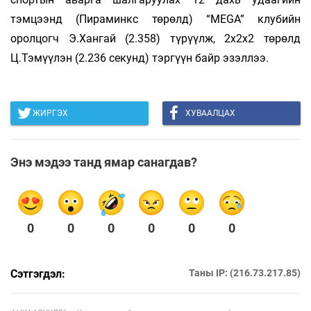
тэмцээнд (Пи­­раминкс төрөлд) “MEGA” клубийн
оролцогч Э.Хангай (2.358) түрүүлж, 2x2x2 төрөлд
Ц.Тэмүүлэн (2.236 секунд) тэргүүн байр эзэллээ.
ЖИРГЭХ
ХУВААЛЦАХ
Энэ мэдээ танд ямар санагдав?
0
0
0
0
0
0
Сэтгэгдэл:
Таны IP: (216.73.217.85)