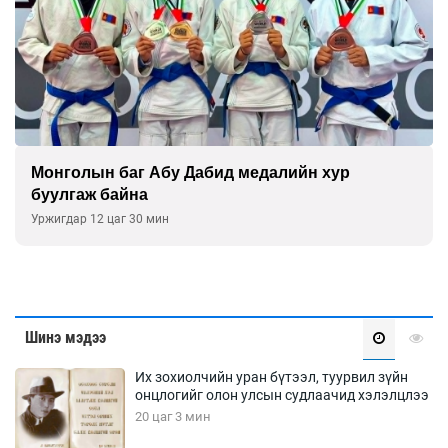
Монголын баг Абу Дабид медалийн хур
буулгаж байна
Уржигдар 12 цаг 30 мин
Шинэ мэдээ
Их зохиолчийн уран бүтээл, туурвил зүйн
онцлогийг олон улсын судлаачид хэлэлцлээ
20 цаг 3 мин