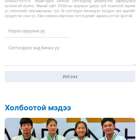
АНХААРУУЛГА: Уншигчдын бичсэн сэтгэгдэлд unuudur.mn хариуцлага
хүлээхгүй болно. Манай сайт ХХЗХ-ны журмын дагуу зүй зохисгүй зарим
үг, хэллэгийг хязгаарласан тул Та сэтгэгдэл бичихдээ бусдын эрх ашгийг
хүндэтгэн үзнэ үү. Хэм хэмжээ зөрчсөн сэтгэгдлийг админ устгах эрхтэй.
Илгээх
Холбоотой мэдээ