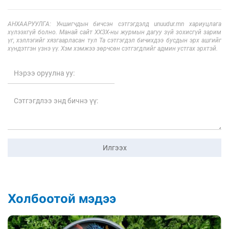
АНХААРУУЛГА: Уншигчдын бичсэн сэтгэгдэлд unuudur.mn хариуцлага
хүлээхгүй болно. Манай сайт ХХЗХ-ны журмын дагуу зүй зохисгүй зарим
үг, хэллэгийг хязгаарласан тул Та сэтгэгдэл бичихдээ бусдын эрх ашгийг
хүндэтгэн үзнэ үү. Хэм хэмжээ зөрчсөн сэтгэгдлийг админ устгах эрхтэй.
Илгээх
Холбоотой мэдээ