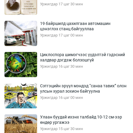
Уржигдар 17 цаг 30 мин
19 байршилд цахилгаан автомашин
цэнэглэх станц байгууллаа
Уржигдар 17 цаг 00 мин
Циклоспора шимэгчээс үүдэлтэй гэдэсний
халдвар дэгдэж болзошгүй
Уржигдар 16 цаг 30 мин
Сэтгэцийн эрүүл мэндэд “санаа тавих” олон
улсын хурал зохион байгуулна
Уржигдар 16 цаг 00 мин
Улаан буудай ихэнх талбайд 10-12 см-ээр
өндөр ургажээ
Уржигдар 15 цаг 30 мин