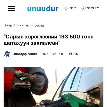
30°C
3593.87
$
Нүүр
Нийгэм
Бусад
“Сарын хэрэглээний 193 500 тонн
шатахуун захиалсан”
Өнөөдөр сонин
2025-12-05 15:00
1 мин