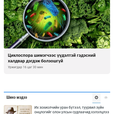
Сэтгэцийн эрүүл мэндэд “санаа тавих” олон
улсын хурал зохион байгуулна
Уржигдар 16 цаг 00 мин
Шинэ мэдээ
Их зохиолчийн уран бүтээл, туурвил зүйн
онцлогийг олон улсын судлаачид хэлэлцлээ