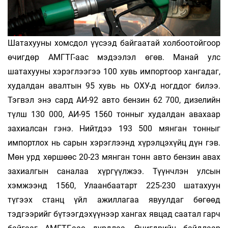
Шатахууны хомсдол үүсээд байгаатай холбоотойгоор
өчигдөр АМГТГ-аас мэдээлэл өгөв. Манай улс
шатахууны хэрэглээгээ 100 хувь импортоор хангадаг,
худалдан авалтын 95 хувь нь ОХУ-д ногддог билээ.
Тэгвэл энэ сард АИ-92 авто бензин 62 700, дизелийн
түлш 130 000, АИ-95 1560 тонныг худалдан авахаар
захиалсан гэнэ. Нийтдээ 193 500 мянган тонныг
импортлох нь сарын хэрэглээнд хүрэлцэхүйц дүн гэв.
Мөн урд хөршөөс 20-23 мянган тонн авто бензин авах
захиалгын са­налаа хүргүүлжээ. Түүнчлэн улсын
хэмжээнд 1560, Улаанбаатарт 225-230 шатахуун
түгээх станц үйл ажиллагаа явуулдаг бөгөөд
тэдгээрийг бүтээгдэхүүнээр хангах явцад саатал гарч