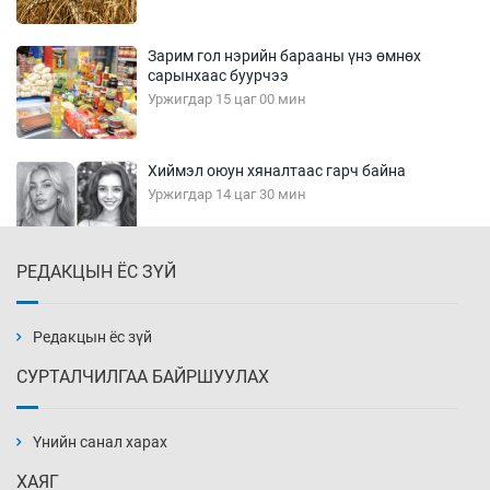
Зарим гол нэрийн барааны үнэ өмнөх
сарынхаас буурчээ
Уржигдар 15 цаг 00 мин
Хиймэл оюун хяналтаас гарч байна
Уржигдар 14 цаг 30 мин
РЕДАКЦЫН ЁС ЗҮЙ
Эмэгтэйчүүд Бээжин, эрэгтэйчүүд Японд
бэлтгэл базаахаар хилийн дээс алхлаа
Уржигдар 14 цаг 00 мин
Редакцын ёс зүй
СУРТАЛЧИЛГАА БАЙРШУУЛАХ
АНУ-ын Цэргийн кибер командлалаын
ажилтнууд амиа хорлох явдал эрс
нэмэгджээ
Үнийн санал харах
Уржигдар 13 цаг 52 мин
ХАЯГ