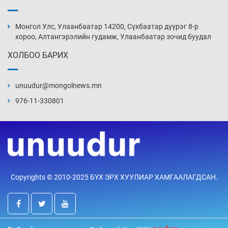
Монголын шигшээ Хонконгийн багийг ялж,
эхний хожлоо авлаа
Монгол Улс, Улаанбаатар 14200, Сүхбаатар дүүрэг 8-р
Уржигдар 13 цаг 30 мин
хороо, Алтангэрэлийн гудамж, Улаанбаатар зочид буудал
ХОЛБОО БАРИХ
Техникийн өндөр үзүүлэлттэй агаарын хөлөг
худалдан авах хүсэлтээ уламжлав
unuudur@mongolnews.mn
Уржигдар 13 цаг 00 мин
976-11-330801
“Шатахууны бус, бодлогын хомсдол
нүүрлээд байна”
Уржигдар 12 цаг 30 мин
Дөрвөн чиглэлд шөнийн автобус иргэдэд
Copyrights © 2010-2025 БҮХ ЭРХ ХУУЛИАР ХАМГААЛАГДСАН.
үйлчилж буй гэв
Уржигдар 12 цаг 00 мин
“Туул усан цогцолбор”-ын ТЭЗҮ-ийг