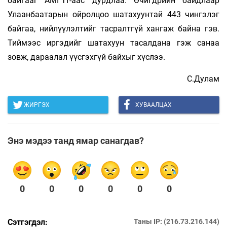
байгааг АМГТГ-аас дурдлаа. Өчигдрийн байдлаар
Улаанбаатарын ойролцоо шатахуунтай 443 чингэлэг
байгаа, нийлүүлэлтийг тасралтгүй хангаж байна гэв.
Тиймээс иргэдийг шатахуун тасалдана гэж санаа
зовж, дараалал үүсгэхгүй байхыг хүслээ.
С.Дулам
ЖИРГЭХ
ХУВААЛЦАХ
Энэ мэдээ танд ямар санагдав?
0
0
0
0
0
0
Сэтгэгдэл:
Таны IP: (216.73.216.144)