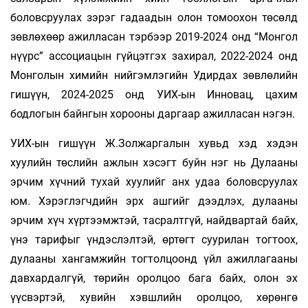
боловсруулах зэрэг гадаадын олон то­моохон төсөлд
зөвлөхөөр ажилласан тэрбээр 2019-2024 онд “Монгол
нүүрс” ассоциацын гүйцэтгэх захирал, 2022-2024 онд
Монголын химийн нийгэмлэгийн Удирдах зөвлөлийн
гишүүн, 2024-2025 онд УИХ-ын Инновац, цахим
бодлогын байнгын хорооны даргаар ажилласан нэгэн.
УИХ-ын гишүүн Ж.Золжаргалын хувьд хэд хэдэн
хуулийн төслийн ажлын хэсэгт буйн нэг нь Дулааны
эрчим хүчний тухай хуулийг анх удаа боловсруулах
юм. Хэрэглэгчдийн эрх ашгийг дээдлэх, дулааны
эрчим хүч хүртээмжтэй, тасралтгүй, найдвартай байх,
үнэ тарифыг үндэслэлтэй, өртөгт суурилан тогтоох,
дулааны хангамжийн тогтолцоонд үйл ажиллагааны
давхардалгүй, төрийн оролцоо бага байх, олон эх
үүсвэртэй, хувийн хэвшлийн оролцоо, хөрөнгө