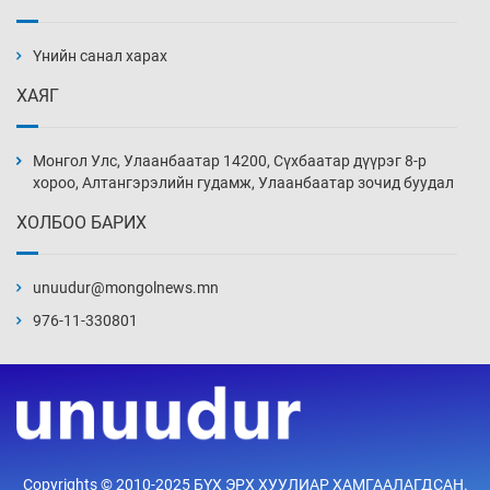
АНУ-ын Цэргийн кибер командлалаын
ажилтнууд амиа хорлох явдал эрс
нэмэгджээ
Үнийн санал харах
Өчигдөр 13 цаг 52 мин
ХАЯГ
Монголын шигшээ Хонконгийн багийг ялж,
эхний хожлоо авлаа
Монгол Улс, Улаанбаатар 14200, Сүхбаатар дүүрэг 8-р
Өчигдөр 13 цаг 30 мин
хороо, Алтангэрэлийн гудамж, Улаанбаатар зочид буудал
ХОЛБОО БАРИХ
Техникийн өндөр үзүүлэлттэй агаарын хөлөг
худалдан авах хүсэлтээ уламжлав
unuudur@mongolnews.mn
Өчигдөр 13 цаг 00 мин
976-11-330801
“Шатахууны бус, бодлогын хомсдол
нүүрлээд байна”
Өчигдөр 12 цаг 30 мин
Дөрвөн чиглэлд шөнийн автобус иргэдэд
Copyrights © 2010-2025 БҮХ ЭРХ ХУУЛИАР ХАМГААЛАГДСАН.