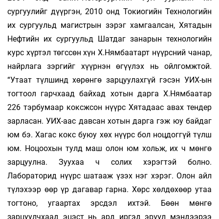
сургуулийг дүүргэн, 2010 онд Токиогийн Технологийн
их сургуульд магистрын зэрэг хамгаал­сан, Хятадын
Нефтийн их сургуульд Шатдаг занарын технологийн
курс хүртэл төгссөн хүн Х.Нямбаатарт нүүрсний чанар,
найрлага зэргийг хүүрнэн өгүүлэх нь ойлгомжтой.
“Утаат түлшинд хөрөнгө зарцуулахгүй гэсэн УИХ-ын
тогтоол гарчхаад байхад хотын дарга Х.Нямбаатар
226 тэрбумаар коксжсон нүүрс Хятадаас авах тендер
зарласан. УИХ-аас давсан хотын дарга гэж юу байдаг
юм бэ. Хагас кокс буюу хөх нүүрс бол ноцдоггүй түлш
юм. Ноцоохын тулд маш олон юм хольж, их ч мөнгө
зарцуулна. Зуухаа ч солих хэрэгтэй болно.
Лабораторид нүүрс шатааж үзэх нэг хэрэг. Олон айл
түлэхээр өөр үр дагавар гарна. Хөрс хөлдө­хөөр утаа
тогтоно, угаартах эрсдэл ихтэй. Бөөн мөнгө
зарцуулчхаад эцэст нь ард иргэд эрүүл мэндээрээ