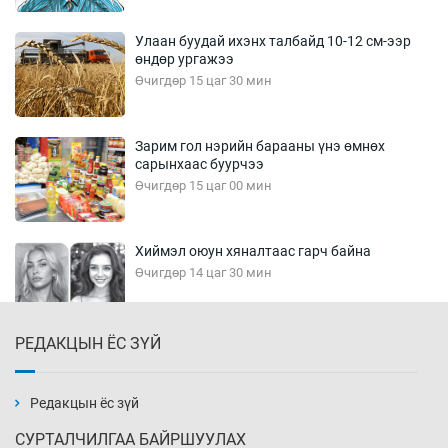
Улаан буудай ихэнх талбайд 10-12 см-ээр
өндөр ургажээ
Өчигдөр 15 цаг 30 мин
Зарим гол нэрийн барааны үнэ өмнөх
сарынхаас буурчээ
Өчигдөр 15 цаг 00 мин
Хиймэл оюун хяналтаас гарч байна
Өчигдөр 14 цаг 30 мин
РЕДАКЦЫН ЁС ЗҮЙ
Эмэгтэйчүүд Бээжин, эрэгтэйчүүд Японд
бэлтгэл базаахаар хилийн дээс алхлаа
Өчигдөр 14 цаг 00 мин
Редакцын ёс зүй
СУРТАЛЧИЛГАА БАЙРШУУЛАХ