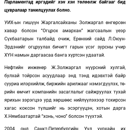
Парламентад иргэдийг хэн хэн төлөөлж байгааг бид
цувралаар танилцуулах болно.
УИХ-ын гишүүн Жаргалсайханы Золжаргал өнгөрсөн
хавар болсон “Огцрох амархан” жагсаалын үеэр
Сүхбаатарын талбайд очиж, Ерөнхий сайд Л.Оюун-
Эрдэнийг огцруулах бичигт гарын үсэг зурсны учир
ХҮН намын даргаасаа банга хүртсэн удаатай.
Нефтийн инженер Ж.Золжаргал нүүрсний хулгай,
булхай тойрсон асуудлаар энд тэнд идэвхтэй байр
сууриа илэрхийлж, биржийн арилжааг нэмэгдүүлэх, тө­­
рийн өмчит компанийн засаглалыг сайжруулах тухай
ярихын зэрэгцээ урд хөршөөс нийлүүлэхээр тохирсон
хагас коксон түлшийг нь эсэргүүцэн, хотын дарга
Х.Нямбаатартай “хонь, чоно” болсон түүхтэй.
2004 онд Санкт-Петербургийн Уул уурхайн их