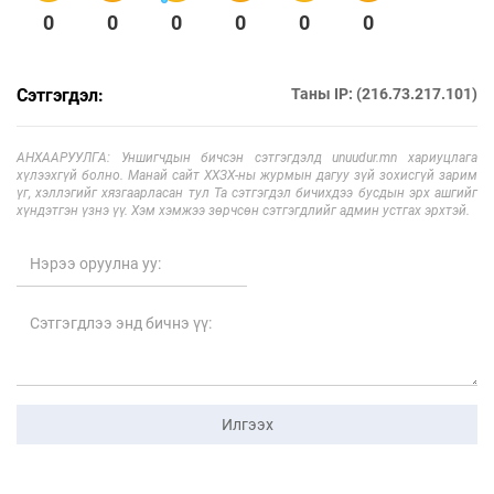
0
0
0
0
0
0
Сэтгэгдэл:
Таны IP: (216.73.217.101)
АНХААРУУЛГА: Уншигчдын бичсэн сэтгэгдэлд unuudur.mn хариуцлага
хүлээхгүй болно. Манай сайт ХХЗХ-ны журмын дагуу зүй зохисгүй зарим
үг, хэллэгийг хязгаарласан тул Та сэтгэгдэл бичихдээ бусдын эрх ашгийг
хүндэтгэн үзнэ үү. Хэм хэмжээ зөрчсөн сэтгэгдлийг админ устгах эрхтэй.
Илгээх