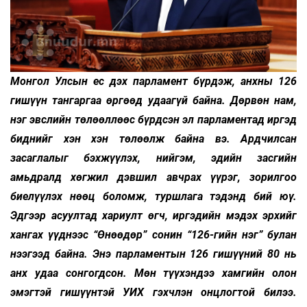
Монгол Улсын ес дэх парламент бүрдэж, анхны 126
гишүүн тангаргаа өргөөд удаагүй байна. Дөрвөн нам,
нэг эвслийн төлөөллөөс бүрдсэн эл парламентад иргэд
биднийг хэн хэн төлөөлж байна вэ. Ардчилсан
засаглалыг бэхжүүлэх, нийгэм, эдийн засгийн
амьдралд хөгжил дэвшил авчрах үүрэг, зорилгоо
биелүүлэх нөөц боломж, туршлага тэдэнд бий юү.
Эдгээр асуултад хариулт өгч, иргэдийн мэдэх эрхийг
хангах үүднээс “Өнөөдөр” сонин “126-гийн нэг” булан
нээгээд байна. Энэ парламентын 126 гишүүний 80 нь
анх удаа сонгогдсон. Мөн түүхэндээ хамгийн олон
эмэгтэй гишүүнтэй УИХ гэхчлэн онцлогтой билээ.