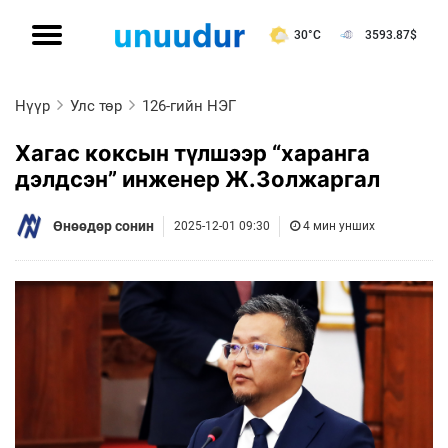
30°C
3593.87
$
Нүүр
Улс төр
126-гийн НЭГ
Хагас коксын түлшээр “харанга
дэлдсэн” инженер Ж.Золжаргал
Өнөөдөр сонин
2025-12-01 09:30
4 мин унших