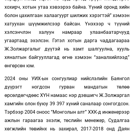
хохирч, хотын утаа хэвээрээ байна. Үүний оронд хийн
болон цахилгаан халаагуурт шилжих хэрэгтэй” хэмээн
хатуухан шүүмжилсээр байсан. Үнэхээр ч түүний
хэлсэнчлэн халуун намраар улаанбаатарчууд
угаартаад эхэлсэн. Гэтэл хотын дарга чаддагаараа
Ж.Золжар­галыг дүүтэй нь хамт шалгуулна, хууль
хяналтын байгууллагад өгнө хэмээн “заналхийлээд”
өнгөрсөн юм.
2024 оны УИХ-ын сонгуулиар нийслэлийн Баянгол
дүүрэгт ногдсон гурван мандатын төлөө
өрсөлдөгчдөөс ХҮН намаас нэр дэвшигч Ж.Золжаргал
хамгийн олон буюу 39 397 хүний саналаар сонгогдсон.
Тэрбээр 2004 оноос “Монголын алт” ХХК-д инженерээр
ажлын гараагаа эхэлж, төслийн менежер, Судалгаа
хөгжлийн төвийнх нь захирал, 2017-2018 онд Даян