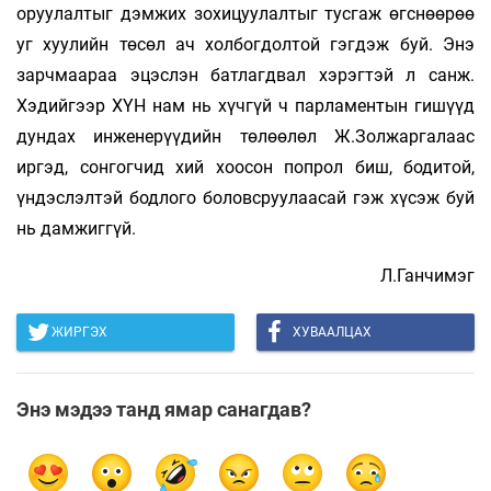
оруулалтыг дэмжих зохи­цуулалтыг тусгаж өгснөөрөө
уг хуулийн төсөл ач холбогдол­той гэгдэж буй. Энэ
зарчмаараа эцэслэн батлагдвал хэрэгтэй л санж.
Хэдийгээр ХҮН нам нь хүчгүй ч парламентын гишүүд
дундах инженерүүдийн төлөөлөл Ж.Золжаргалаас
иргэд, сонгогчид хий хоосон попрол биш, бодитой,
үндэслэлтэй бодлого боловсруулаасай гэж хүсэж буй
нь дамжиггүй.
Л.Ганчимэг
ЖИРГЭХ
ХУВААЛЦАХ
Энэ мэдээ танд ямар санагдав?