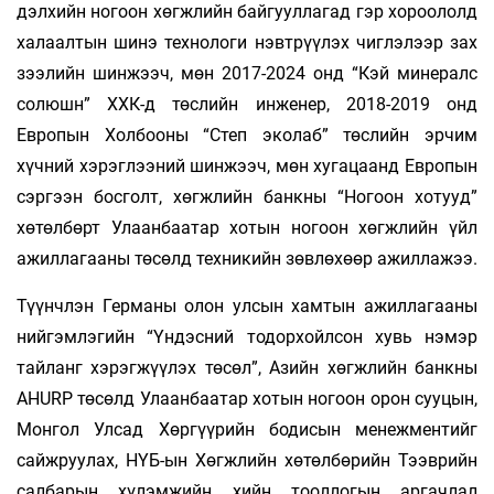
дэлхийн ногоон хөгжлийн байгууллагад гэр хороололд
халаалтын шинэ технологи нэвтрүүлэх чиглэлээр зах
зээлийн шинжээч, мөн 2017-2024 онд “Кэй минералс
солюшн” ХХК-д төслийн инженер, 2018-2019 онд
Европын Холбооны “Степ эколаб” төслийн эрчим
хүчний хэрэглээний шинжээч, мөн хугацаанд Европын
сэргээн босголт, хөгжлийн банкны “Ногоон хотууд”
хөтөлбөрт Улаанбаатар хотын ногоон хөгжлийн үйл
ажил­­лагааны төсөлд техникийн зөвлөхөөр ажиллажээ.
Түүнчлэн Германы олон улсын хамтын ажиллагааны
нийгэмлэгийн “Үндэсний тодорхойлсон хувь нэмэр
тайланг хэрэгжүүлэх төсөл”, Азийн хөгжлийн банкны
AHURP төсөлд Улаанбаатар хотын ногоон орон сууцын,
Монгол Улсад Хөргүүрийн бодисын менежментийг
сайжруулах, НҮБ-ын Хөгжлийн хөтөлбөрийн Тээврийн
салбарын хүлэмжийн хийн тооллогын аргачлал