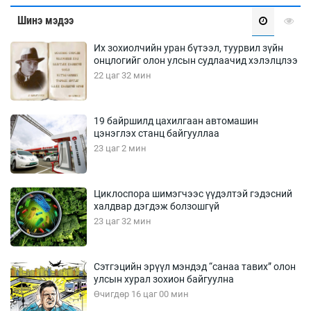
Шинэ мэдээ
Их зохиолчийн уран бүтээл, туурвил зүйн
онцлогийг олон улсын судлаачид хэлэлцлээ
22 цаг 32 мин
19 байршилд цахилгаан автомашин
цэнэглэх станц байгууллаа
23 цаг 2 мин
Циклоспора шимэгчээс үүдэлтэй гэдэсний
халдвар дэгдэж болзошгүй
23 цаг 32 мин
Сэтгэцийн эрүүл мэндэд “санаа тавих” олон
улсын хурал зохион байгуулна
Өчигдөр 16 цаг 00 мин