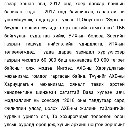
газар хашаа авч, 2012 онд хоёр давхар байшин
барьсан гэдэг. 2017 онд байшингаа, газартай нь
үнэгүйдүүлж, алдахдаа тулсан Ц.Оюунтөгс “Зургаан
буудлын оршин суугчдын эрх ашгийг хамгаалах” ТББ
байгуулан судалгаа хийж, УИХ-ын болоод Засгийн
газрын гишүүд, нийслэлийн удирдлага, ИТХ-ын
төлөөлөгчдөд удаа дараа захидал хүргүүлсээр
газрын үнэлгээ 60 000 биш анхнаасаа 80 000 төгрөг
байсныг олж мэдэв. Ингээд АХБ-ны Хариуцлагын
механизмд гомдол гаргасан байна. Түүнийг АХБ-ны
Хариуцлагын механизмд хяналт тавих эрхтэй
хөндлөнгийн шинжээч хатагтай Вава хүлээн авч,
мэдээллийг нь сонсоод “2018 оны тавдугаар сард
Филиппин улсад болох АХБ-ны жилийн тайлангийн
хурлын урилга өгч, Та хохирогчдыг төлөөлөн олон
улсын хуралд оролцож, хүний эрхийн ноцтой зөрчлийг