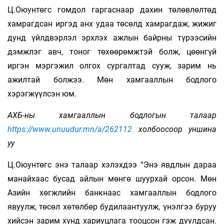
Ц.Оюунтөгс гомдол гаргаснаар дахин төлөвлөлтөд
хамрагдсан иргэд анх удаа төсөлд хамрагдаж, жижиг
дунд үйлдвэрлэл эрхлэх ажлын байрны түрээсийн
дэмжлэг авч, тоног төхөөрөмжтэй болж, цөөнгүй
иргэн мэргэжил олгох сургалтад сууж, зарим нь
ажилтай болжээ. Мөн хамгааллын бодлого
хэрэгжүүлсэн юм.
АХБ-ны хамгааллын бодлогын талаар
https://www.unuudur.mn/a/262112
холбоосоор уншина
уу
Ц.Оюунтөгс энэ талаар хэлэхдээ “Энэ явдлын дараа
манайхаас бусад айлын мөнгө шуурхай орсон. Мөн
Азийн хөгжлийн банкнаас хамгааллын бодлого
явуулж, төсөл хөтөлбөр будилаантуулж, үнэлгээ буруу
хийсэн зарим хүнд хариуцлага тооцсон гэж дуулдсан.