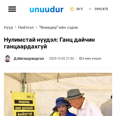
30°C
3593.87
$
Нүүр
Нийтлэл
“Өнөөдөр”-ийн сэдэв
Нулимстай нүүдэл: Ганц дайчин
ганцаардахгүй
Д.Мягмаржаргал
2025-12-02 21:02
6 мин унших