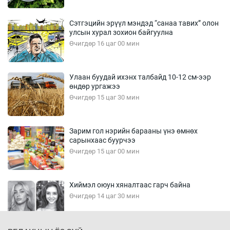
Сэтгэцийн эрүүл мэндэд “санаа тавих” олон
улсын хурал зохион байгуулна
Өчигдөр 16 цаг 00 мин
Улаан буудай ихэнх талбайд 10-12 см-ээр
өндөр ургажээ
Өчигдөр 15 цаг 30 мин
Зарим гол нэрийн барааны үнэ өмнөх
сарынхаас буурчээ
Өчигдөр 15 цаг 00 мин
Хиймэл оюун хяналтаас гарч байна
Өчигдөр 14 цаг 30 мин