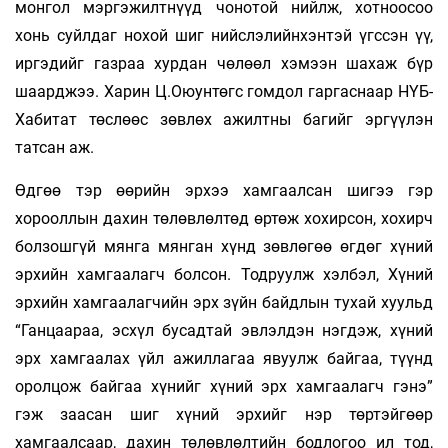
монгол мэргэжилтнүүд чонотой нийлж, хотноосоо
хонь суйлдаг нохой шиг нийслэлийнхэнтэй үгссэн үү,
иргэдийг газраа хурдан чөлөөл хэмээн шахаж бүр
шаарджээ. Харин Ц.Оюунтөгс гомдол гаргаснаар НҮБ-
Хабитат төслөөс зөвлөх ажилтны багийг эргүүлэн
татсан аж.
Өдгөө тэр өөрийн эрхээ хамгаалсан шигээ гэр
хорооллын дахин төлөвлөлтөд өртөж хохирсон, хохирч
болзошгүй мянга мянган хүнд зөвлөгөө өгдөг хүний
эрхийн хамгаалагч болсон. Тодруулж хэлбэл, Хүний
эрхийн хамгаалагчийн эрх зүйн байдлын тухай хуульд
“Ганцаараа, эсхүл бусадтай эвлэлдэн нэгдэж, хүний
эрх хамгаалах үйл ажиллагаа явуулж байгаа, түүнд
оролцож байгаа хүнийг хүний эрх хамгаалагч гэнэ”
гэж заасан шиг хүний эрхийг нэр төртэйгөөр
хамгаалсаар, дахин төлөвлөлтийн бодлогоо ил тод,