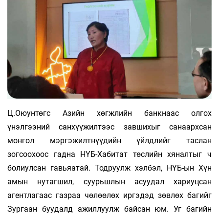
Ц.Оюунтөгс Азийн хөгжлийн банкнаас олгох
үнэлгээний санхүүжилтээс завшихыг санаархсан
монгол мэргэжилтнүүдийн үйлдлийг таслан
зогсоохоос гадна НҮБ-Хабитат төслийн хяналтыг ч
болиулсан гавьяатай. Тодруулж хэлбэл, НҮБ-ын Хүн
амын нутагшил, суурьшлын асуудал хариуцсан
агентлагаас газраа чөлөөлөх иргэдэд зөвлөх багийг
Зургаан буудалд ажиллуулж байсан юм. Уг багийн