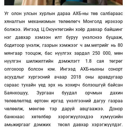
Уг олон улсын хурлын дараа АХБ-ны төв салбараас
хяналтын механизмын төлөөлөгч Монголд ирэхээр
болжээ. Ингээд Ц.Оюунтөгсийн хоёр давхар байшинг
нэг давхар хэмээн илт буруу үнэлснээ буцааж,
бодитоор үнэлж, газрын хэмжээг ч ам.метрийг нь 80
мянгаар тооцож, бас нүүлгэх зардал 250 000, мөн
нүүлгэн шилжилтийн дэмжлэгт 1.8 сая төгрөг
олгохоор болсон юм. Ингээд АХБ-ныхны сонорт
асуудлыг хүргэсний ачаар 2018 оны аравдугаар
сараас тухайн үед эрх нь хохирч болзошгүй байсан
Баянхошуу, Зургаан буудал орчмын дахин
төлөвлөлтөд өртсөн иргэд үнэлгээний дагуу газраа
чөлөөлж, мөнгөө тэр даруй авцгаажээ. Донор
банкнаас хөтөлбөр хэрэгжүүлэхдээ хүмүүсийн
амьжиргааг дэмжих төсөл давхар хэрэгжүүлдэг.