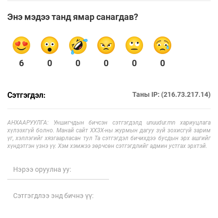
Энэ мэдээ танд ямар санагдав?
6
0
0
0
0
0
Сэтгэгдэл:
Таны IP: (216.73.217.14)
АНХААРУУЛГА: Уншигчдын бичсэн сэтгэгдэлд unuudur.mn хариуцлага
хүлээхгүй болно. Манай сайт ХХЗХ-ны журмын дагуу зүй зохисгүй зарим
үг, хэллэгийг хязгаарласан тул Та сэтгэгдэл бичихдээ бусдын эрх ашгийг
хүндэтгэн үзнэ үү. Хэм хэмжээ зөрчсөн сэтгэгдлийг админ устгах эрхтэй.