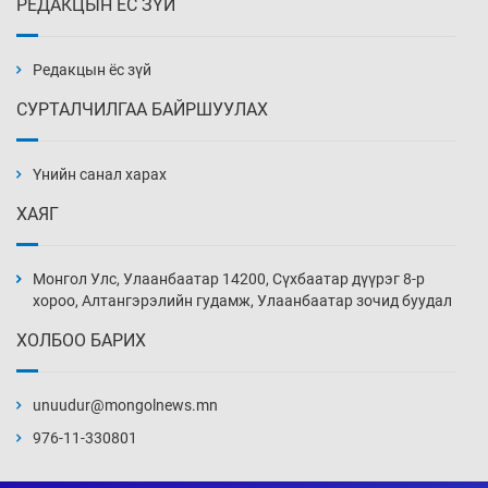
РЕДАКЦЫН ЁС ЗҮЙ
Эмэгтэйчүүд Бээжин, эрэгтэйчүүд Японд
бэлтгэл базаахаар хилийн дээс алхлаа
Өчигдөр 14 цаг 00 мин
Редакцын ёс зүй
СУРТАЛЧИЛГАА БАЙРШУУЛАХ
АНУ-ын Цэргийн кибер командлалаын
ажилтнууд амиа хорлох явдал эрс
нэмэгджээ
Үнийн санал харах
Өчигдөр 13 цаг 52 мин
ХАЯГ
Монголын шигшээ Хонконгийн багийг ялж,
эхний хожлоо авлаа
Монгол Улс, Улаанбаатар 14200, Сүхбаатар дүүрэг 8-р
Өчигдөр 13 цаг 30 мин
хороо, Алтангэрэлийн гудамж, Улаанбаатар зочид буудал
ХОЛБОО БАРИХ
Техникийн өндөр үзүүлэлттэй агаарын хөлөг
худалдан авах хүсэлтээ уламжлав
unuudur@mongolnews.mn
Өчигдөр 13 цаг 00 мин
976-11-330801
“Шатахууны бус, бодлогын хомсдол