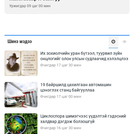
Уржигдар 09 цаг 00 мин
Шинэ мэдээ
Их зохиолчийн уран бүтээл, туурвил зүйн
онцлогийг олон улсын судлаачид хэлэлцлээ
Өчигдөр 17 цаг 30 мин
19 байршилд цахилгаан автомашин
цэнэглэх станц байгууллаа
Өчигдөр 17 цаг 00 мин
Циклоспора шимэгчээс үүдэлтэй гэдэсний
халдвар дэгдэж болзошгүй
Өчигдөр 16 цаг 30 мин