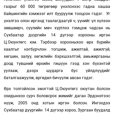
газрыг 60 000 төгрөгөөр үнэлснээс гадна хашаа
байшингийн хэмжээг илт бууруулж тооцсон гэдэг. Уг
үнэлгээ олон иргэнд таалагдаагүй ч, үүнийг үл хүлээн
зөвшөөрч, сүүлийн мөч хүртлээ тэмцэж чадсан нь
Сүхбаатар дүүргийн 14 дүгээр хорооны иргэн
Ц.Оюунтөгс юм. Тэрбээр хорооныхоо өрх бүрийн
хаалгыг нэгбүрчлэн тогшиж, ажилтай, ажилгүй,
хөгшин, залуу, хөгжлийн бэрхшээлтэй, амьжиргааны
доод түвшний өрхийн гишүүн гээд хэн бүхэнтэй
уулзаж, дээрх шударга бус үйлдлүүдийг
баталгаажуулж, өргөдөл бичүүлж авсан гэдэг.
Өрх толгойлсон эмэгтэй Ц.Оюунтөгс оюутан болсон
охидынхоо сурч боловсрох жимийг даган Эрдэнэтээс
нүүж, 2005 онд хотын иргэн болсон. Ингэхдээ
Сүхбаатар дүүргийн 14 дүгээр хороо, Зургаан буудалд