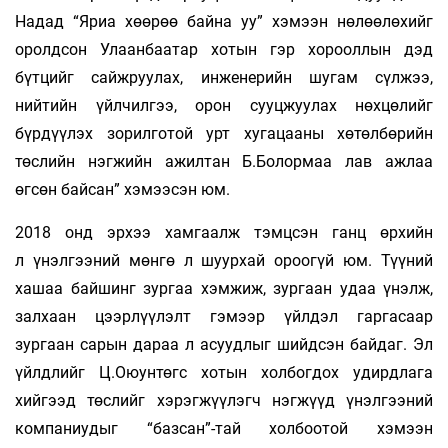
Надад “Яриа хөөрөө байна уу” хэмээн нөлөөлөхийг
оролдсон Улаанбаатар хотын гэр хорооллын дэд
бүтцийг сайжруулах, инженерийн шугам сүлжээ,
нийтийн үйлчилгээ, орон сууцжуулах нөхцөлийг
бүрдүүлэх зорилготой урт хугацааны хөтөлбөрийн
төслийн нэгжийн ажилтан Б.Болормаа лав ажлаа
өгсөн байсан” хэмээсэн юм.
2018 онд эрхээ хамгаалж тэмцсэн ганц өрхийн
л үнэлгээний мөнгө л шуурхай ороогүй юм. Түүний
хашаа байшинг зургаа хэмжиж, зургаан удаа үнэлж,
залхаан цээрлүүлэлт гэмээр үйлдэл гаргасаар
зургаан сарын дараа л асуудлыг шийдсэн байдаг. Эл
үйлдлийг Ц.Оюунтөгс хотын холбогдох удирдлага
хийгээд төслийг хэрэгжүүлэгч нэгжүүд үнэлгээний
компаниудыг “базсан”-тай холбоотой хэмээн