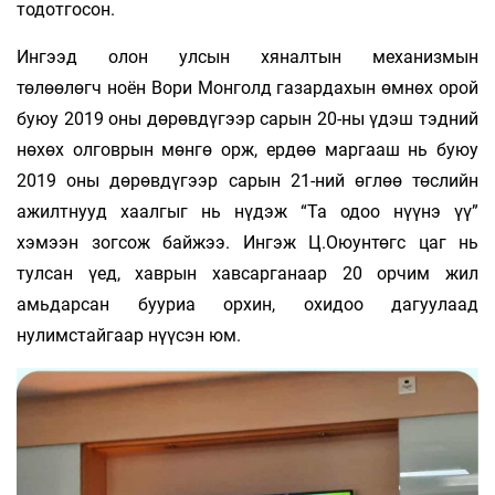
тодотгосон.
Ингээд олон улсын хяналтын механизмын
төлөөлөгч ноён Вори Монголд газардахын өмнөх орой
буюу 2019 оны дөрөвдүгээр сарын 20-ны үдэш тэдний
нөхөх олговрын мөнгө орж, ердөө маргааш нь буюу
2019 оны дөрөвдүгээр сарын 21-ний өглөө төслийн
ажилтнууд хаалгыг нь нүдэж “Та одоо нүүнэ үү”
хэмээн зогсож байжээ. Ингэж Ц.Оюунтөгс цаг нь
тулсан үед, хаврын хавсарганаар 20 орчим жил
амьдарсан бууриа орхин, охидоо дагуулаад
нулимстайгаар нүүсэн юм.