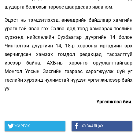
шударга болгохыг төрөөс шаардсаар яваа юм.
Эцэст нь тэмдэглэхэд, өнөөдрийн байдлаар хамгийн
урагштай яваа гэх Сэлбэ дэд төвд хамаарах төслийн
хүрээнд нийслэлийн Сүхбаатар дүүргийн 14 болон
Чингэлтэй дүүргийн 14, 18-р хорооны иргэдийн эрх
зөрчигдсөн хэмээх гомдол редакцад тасралтгүй
ирсээр байна. АХБ-ны хөрөнгө оруулалттайгаар
Монгол Улсын Засгийн газраас хэрэгжүүлж буй уг
төслийн хүрээнд нулимстай нүүдэл үргэлжилсээр байх
уу.
Үргэлжлэл бий
.
ЖИРГЭХ
ХУВААЛЦАХ