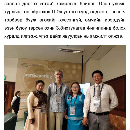
заавал дэлгэх ёстой” хэмээсэн байдаг. Олон улсын
хурлын тов ойртоход Ц.Оюунтөгс хүнд өвджээ. Гэсэн ч
тэрбээр бууж өгөхийг хүссэнгүй, өмчийн ирээдүйн
эзэн буюу төрсөн охин З.Энхтуяагаа Филиппинд болох
хуралд илгээж, үгээ дайж явуулсан нь амжилт олжээ.