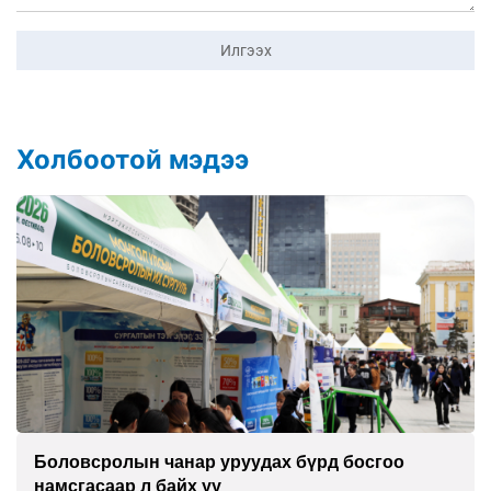
Илгээх
Холбоотой мэдээ
Боловсролын чанар уруудах бүрд босгоо
намсгасаар л байх уу