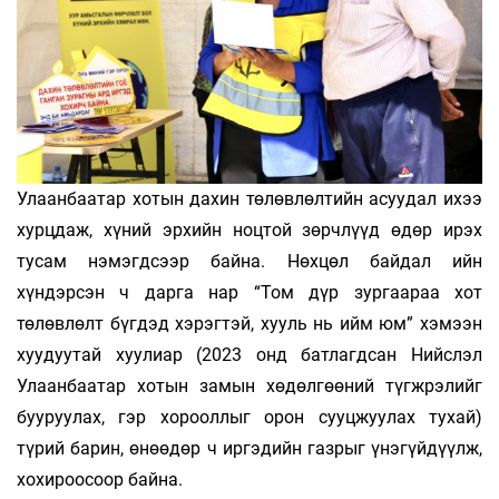
Улаанбаатар хотын дахин төлөвлөлтийн асуудал ихээ
хурцдаж, хүний эрхийн ноцтой зөрчлүүд өдөр ирэх
тусам нэмэгдсээр байна. Нөхцөл байдал ийн
хүндэрсэн ч дарга нар “Том дүр зургаараа хот
төлөвлөлт бүгдэд хэрэгтэй, хууль нь ийм юм” хэмээн
хуудуутай хуулиар (2023 онд батлагдсан Нийслэл
Улаанбаатар хотын замын хөдөлгөөний түгжрэлийг
бууруулах, гэр хорооллыг орон сууцжуулах тухай)
түрий барин, өнөөдөр ч иргэдийн газрыг үнэгүйдүүлж,
хохироосоор байна.