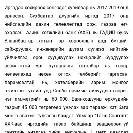
Иргэдээ хохироох сонгодог хувилбар нь 2017-2019 онд
өрнөсөн. Сүхбаатар дүүргийн иргэд 2017 онд
нийслэлийн дахин төлөвлөлтөд орж, газраа өгч
эхэлсэн. Азийн хөгжлийн банк (АХБ)-ны ГАДИП буюу
Улаанбаатар хотын гэр хорооллын дэд бүтцийг
сайжруулах, инженерийн шугам сүлжээ, нийтийн
үйлчилгээ, орон сууцжуулах нөхцөлийг бүрдүүлэх
зорилготой урт хугацааны хөтөлбөр нь газар
чөлөөлөхөд нөхөн олгох төлбөрийг гаргасан.
Харамсалтай нь, хөтөлбөрийн зарим монгол
ажилтан тухайн үед Сэлбэ орчмын айлуудын газрыг
нэг ам.метрийг нь 60 000, Баянхошууны өрхүүдийн
газрыг 45 000 төгрөгөөр үнэлэх зар тарааж, хэт бага
мөнгө авахыг тулгасан байдаг. Улмаар “Тэгш Сонголт”
ХХК-аас иргэдийн газар байшинд зөвшөөрөлгүй
гэнэтийн үнэлгээ хийж, айлуудын 1 метр квадрат