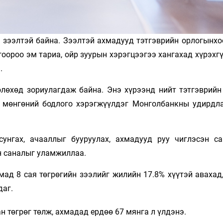
 зээлтэй байна. Зээлтэй ахмадууд тэтгэврийн орлогынхоо
гоороо эм тариа, ойр зуурын хэрэгцээгээ хангахад хүрэхг
.
өлөхөд зориулагдаж байна. Энэ хүрээнд нийт тэтгэврийн
н мөнгөний бодлого хэрэгжүүлдэг Монголбанкны удирдл
 сунгах, ачааллыг бууруулах, ахмадууд руу чиглэсэн са
н саналыг уламжиллаа.
ад 8 сая төгрөгийн зээлийг жилийн 17.8% хүүтэй авахад,
даг.
н төгрөг төлж, ахмадад ердөө 67 мянга л үлдэнэ.