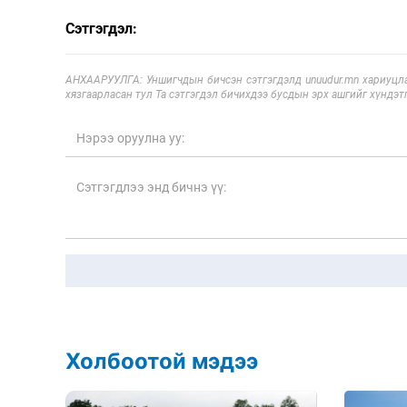
Сэтгэгдэл:
АНХААРУУЛГА: Уншигчдын бичсэн сэтгэгдэлд unuudur.mn хариуцла
хязгаарласан тул Та сэтгэгдэл бичихдээ бусдын эрх ашгийг хүндэтг
Холбоотой мэдээ