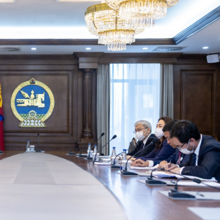
Ханш
Хэрэг з
Эрэлттэй мэдээ
Эрүүл м
Хууль ёс
Хүмүүс
Албаны 
Бусад
Life style
Ярилцл
Зөвлөгөө
Хоймор
Өнөөдрийн тухай
Уншигч-
өл