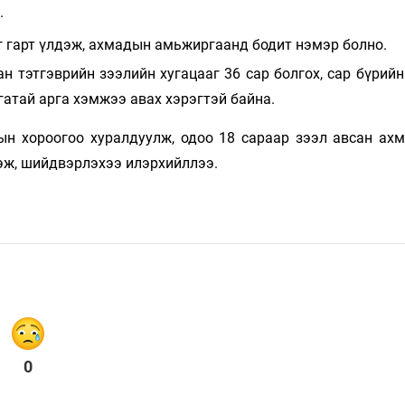
.
өг гарт үлдэж, ахмадын амьжиргаанд бодит нэмэр болно.
н тэтгэврийн зээлийн хугацааг 36 сар болгох, сар бүрий
атай арга хэмжээ авах хэрэгтэй байна.
ын хороогоо хуралдуулж, одоо 18 сараар зээл авсан ах
цэж, шийдвэрлэхээ илэрхийллээ.
0