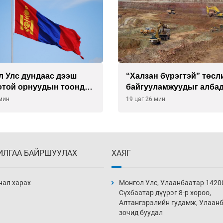
л Улс дундаас дээш
“Халзан бүрэгтэй” төсл
отой орнуудын тоонд
байгууламжуудыг алба
буулгах захирамж гарга
 мин
19 цаг 26 мин
ИЛГАА БАЙРШУУЛАХ
ХАЯГ
нал харах
Монгол Улс, Улаанбаатар 1420
Сүхбаатар дүүрэг 8-р хороо,
Алтангэрэлийн гудамж, Улаан
зочид буудал