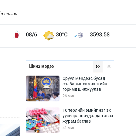
йн төлөө
08/6
30°C
3593.5
$
Соёл урлаг
Шинэ мэдээ
ой хөгжлийн зорилго -
Сонгодог урлаг
Эрүүл мэндээс бусад
Ардын урлаг
салбарыг хэмнэлтийн
горимд шилжүүлэв
Дүрслэх урлаг
26 мин
Өв соёл
таг
Кино урлаг
16 төрлийн эмийг нэг эх
үүсвэрээс худалдан авах
 орчин
Цирк
журам батлав
ол
41 мин
Рок поп, хип хоп
энд