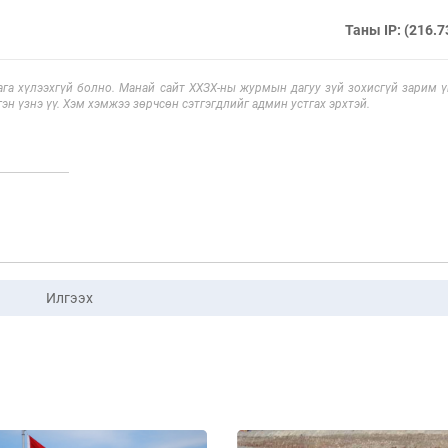
Таны IP: (216.7
га хүлээхгүй болно. Манай сайт ХХЗХ-ны журмын дагуу зүй зохисгүй зарим үг
эн үзнэ үү. Хэм хэмжээ зөрчсөн сэтгэгдлийг админ устгах эрхтэй.
Илгээх