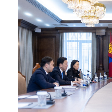
126-гийн НЭГ
Ертөнц
Спорт
Нийгэм
Бөх
Техник технологи
Сагсан бөмбөг
Шинжлэх ухаан
Хөлбөмбөг
Сонин хачин
Олимпын төрөл
Дэлхийн монгол
Тулааны спорт
Олимпын бус төр