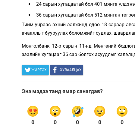
24 сарын хугацаатай бол 401 мянга үлдэнэ
36 сарын хугацаатай бол 512 мянган төгр
Тийм учраас эхний ээлжинд одоо 18 сараар авса
ачааллыг бууруулах боломжийг судлах, шаардлаг
Монголбанк 12-р сарын 11-нд Мөнгөний бодлог
зээлийн хугацааг 36 сар болгох асуудлыг хэлэл
ЖИРГЭХ
ХУВААЛЦАХ
Энэ мэдээ танд ямар санагдав?
0
0
0
0
0