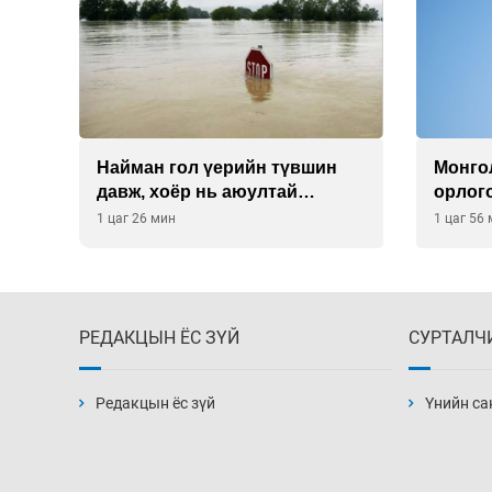
Найман гол үерийн түвшин
Монго
э
давж, хоёр нь аюултай
орлог
хэмжээнд хүрчээ
багтав
1 цаг 26 мин
1 цаг 56
РЕДАКЦЫН ЁС ЗҮЙ
СУРТАЛЧ
Редакцын ёс зүй
Үнийн са