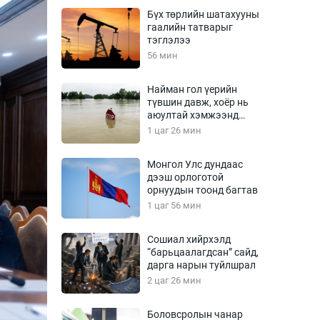
Урлагтай яриа
Бүх төрлийн шатахууны
өрчил
гаалийн татварыг
тэглэлээ
энд-Эрхэм баян
56 мин
Найман гол үерийн
түвшин давж, хоёр нь
хүний үг
аюултай хэмжээнд
хүрчээ
1 цаг 26 мин
Монгол Улс дундаас
дээш орлоготой
ага
Бусад
орнуудын тоонд багтав
1 цаг 56 мин
Фото
сурвалжлагч
Видео
Сошиал хийрхэлд
Инфографик
“барьцаалагдсан” сайд,
дарга нарын туйлшрал
Санал асуулга
2 цаг 26 мин
Боловсролын чанар