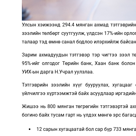
Олимп 2024
Улсын хэижээнд 294.4 мянган ахмад тэтгэврийн
зээлийн төлбөрт суутгуулж, үлдсэн 17%-ийн орло
талаар тэд өмнө санал бодлоо илэрхийлж байсан
Зарим ахмадуудын тэтгэвэр тэр чигтээ зээл т
95%-ийг олгодог Төрийн банк, Хаан банк боло
УИХ-ын дарга Н.Учрал уулзлаа.
Тэтгэврийн зээлийн хүүг бууруулах, хугацааг
үйлчилгээ хүртээмжтэй байх асуудлаар иргэдий
Жишээ нь 800 мянган төгрөгийн тэтгэвэртэй ахм
богино байх тусам гарт нь үлдэх мөнгө эрс багас
12 сарын хугацаатай бол сар бүр 733 мянга