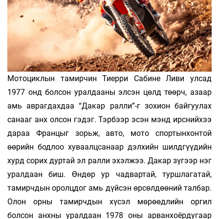
Мотоциклын тамирчин Тиерри Сабине Ливи улсад
1977 онд болсон уралдааны элсэн цөлд төөрч, азаар
амь аврагдахдаа “Дакар ралли”-г зохион байгуулах
санааг анх олсон гэдэг. Тэрбээр эсэн мэнд ирснийхээ
дараа Францыг зорьж, авто, мото спортынхонтой
өөрийн бодлоо хуваалцсанаар дэлхийн шилдгүүдийн
хурд сорих дуртай эл ралли эхэлжээ. Дакар зүгээр нэг
уралдаан биш. Өндөр ур чадвартай, туршлагатай,
тамирчдын оролцдог амь дүйсэн өрсөлдөөний талбар.
Олон орны тамирчдын хүсэл мөрөөдлийн оргил
болсон анхны уралдаан 1978 оны арванхоёрдугаар