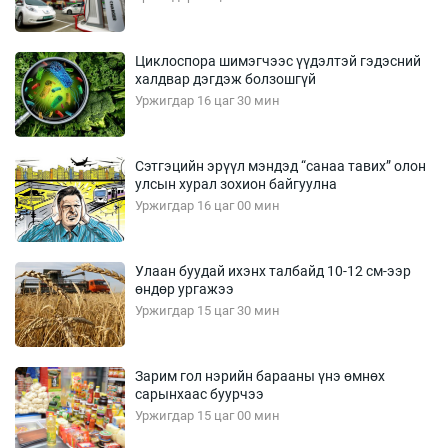
Циклоспора шимэгчээс үүдэлтэй гэдэсний
халдвар дэгдэж болзошгүй
Уржигдар 16 цаг 30 мин
Сэтгэцийн эрүүл мэндэд “санаа тавих” олон
улсын хурал зохион байгуулна
Уржигдар 16 цаг 00 мин
Улаан буудай ихэнх талбайд 10-12 см-ээр
өндөр ургажээ
Уржигдар 15 цаг 30 мин
Зарим гол нэрийн барааны үнэ өмнөх
сарынхаас буурчээ
Уржигдар 15 цаг 00 мин