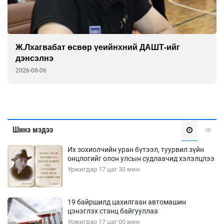
Монголын баг Абу Дабид медалийн хур
буулгаж байна
2026-08-06
Шинэ мэдээ
Их зохиолчийн уран бүтээл, туурвил зүйн
онцлогийг олон улсын судлаачид хэлэлцлээ
Уржигдар 17 цаг 30 мин
19 байршилд цахилгаан автомашин
цэнэглэх станц байгууллаа
Уржигдар 17 цаг 00 мин