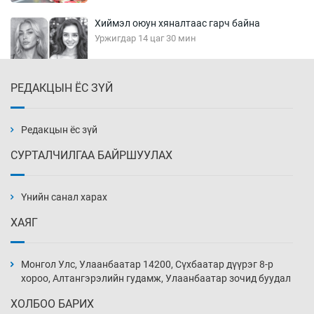
Хиймэл оюун хяналтаас гарч байна
Уржигдар 14 цаг 30 мин
РЕДАКЦЫН ЁС ЗҮЙ
Эмэгтэйчүүд Бээжин, эрэгтэйчүүд Японд
бэлтгэл базаахаар хилийн дээс алхлаа
Уржигдар 14 цаг 00 мин
Редакцын ёс зүй
СУРТАЛЧИЛГАА БАЙРШУУЛАХ
АНУ-ын Цэргийн кибер командлалаын
ажилтнууд амиа хорлох явдал эрс
нэмэгджээ
Үнийн санал харах
Уржигдар 13 цаг 52 мин
ХАЯГ
Монголын шигшээ Хонконгийн багийг ялж,
эхний хожлоо авлаа
Монгол Улс, Улаанбаатар 14200, Сүхбаатар дүүрэг 8-р
Уржигдар 13 цаг 30 мин
хороо, Алтангэрэлийн гудамж, Улаанбаатар зочид буудал
ХОЛБОО БАРИХ