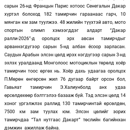
сарын 26-нд Францын Парис хотоос Сенегалын Дакар
хүртэл болоход 182 тамирчин гараанаас гарч, 10
мянган км зам туулжээ. 48 жилийн түүхтэй авто, мото
спортын олимп хэмээгддэг алдарт “Дакар
ралли-2026”-д оролцох эрх авсан тамирчдыг
арваннэгдүгээр сарын 5-нд албан ёсоор зарласан.
Саудын Арабын элсэн цөлд ирэх нэгдүгээр сарын 3-нд
эхлэх уралдаанд Монголоос мотоциклын төрөлд хоёр
тамирчин тоос өргөх нь. Хоёр дахь удаагаа оролцох
П.Мөрөн өнгөрсөн жил 76 дугаар байрт орсон бол,
Гавьяат тамирчин Э.Халиунболд анх удаа
өрсөлдөхөөр бэлтгэлээ базааж буй. Тэд элсэн цөлд 14
хоног үргэлжлэх раллид 130 тамирчинтай өрсөлдөн,
7500 км зам туулах юм. Элсэн цөлийг зорих
тамирчдаа “Тал нутгаас Дакарт” төслийн багийнхан
дэмжин ажиллаж байна.