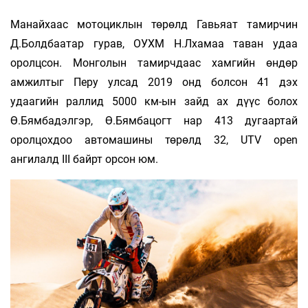
Манайхаас мотоциклын төрөлд Гавьяат тамирчин
Д.Болдбаатар гурав, ОУХМ Н.Лхамаа таван удаа
оролцсон. Монголын тамирчдаас хамгийн өндөр
амжилтыг Перу улсад 2019 онд болсон 41 дэх
удаагийн раллид 5000 км-ын зайд ах дүүс болох
Ө.Бямбадэлгэр, Ө.Бямбацогт нар 413 дугаартай
оролцохдоо автомашины төрөлд 32, UTV open
ангилалд III байрт орсон юм.