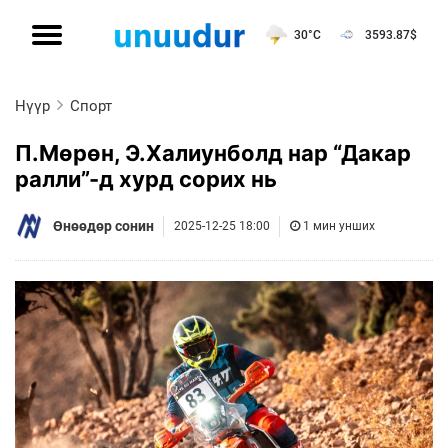
30°C
3593.87
$
Нүүр
Спорт
П.Мөрөн, Э.Халиунболд нар “Дакар
ралли”-д хурд сорих нь
Өнөөдөр сонин
2025-12-25 18:00
1 мин унших