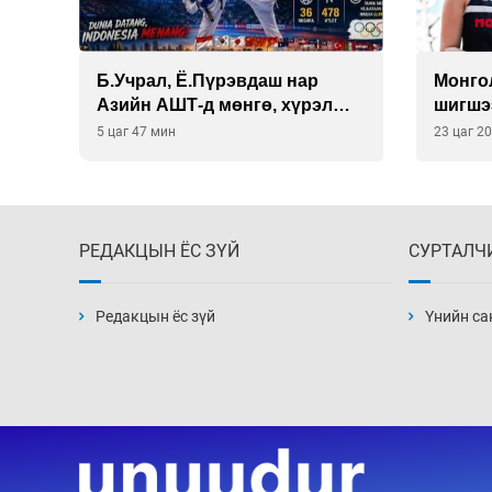
Б.Учрал, Ё.Пүрэвдаш нар
Монго
на
Азийн АШТ-д мөнгө, хүрэл
шигшэ
медаль хүртэв
авлаа
5 цаг 47 мин
23 цаг 2
РЕДАКЦЫН ЁС ЗҮЙ
СУРТАЛЧ
Редакцын ёс зүй
Үнийн са