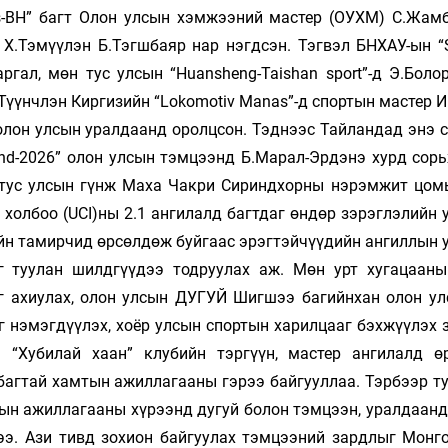
os-BH” багт Олон улсын хэмжээний мастер (ОУХМ) С.Жам
, Х.Тэмүүлэн Б.Тэгшбаяр нар нэгдсэн. Тэгвэл БНХАУ-ын “
ргал, мөн тус улсын “Huansheng-Taishan sport”-д Э.Боло
 Түүнчлэн Киргизийн “Lokomotiv Manas”-д спортын мастер И
олон улсын уралдаанд оролцсон. Тэднээс Тайландад энэ с
and-2026” олон улсын тэмцээнд Б.Марал-Эрдэнэ хурд сорь
 тус улсын гүнж Маха Чакри Сириндхорны нэрэмжит цом
 холбоо (UCI)ны 2.1 ангилалд багтдаг өндөр зэрэглэлийн
ийн тамирчид өрсөлдөж буйгаас эрэгтэйчүүдийн ангиллын 
г туулан шилдгүүдээ тодруулах аж. Мөн урт хугацаан
ыг ахиулах, олон улсын ДУГУЙ Шигшээ багийнхан олон ул
 нэмэгдүүлэх, хоёр улсын спортын харилцааг бэхжүүлэх 
 “Хубилай хаан” клубийн тэргүүн, мастер ангилалд ө
багтай хамтын ажиллагааны гэрээ байгууллаа. Тэрбээр ту
ын ажиллагааны хүрээнд дугуй болон тэмцээн, уралдаанд
ээ. Ази тивд зохион байгуулах тэмцээний зардлыг Монго