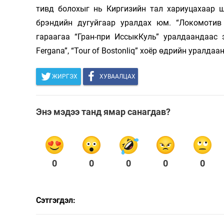
тивд бо­лохыг нь Киргизийн тал хариуцахаар ш
брэндийн дугуйгаар уралдах юм. “Локомотив
гараагаа “Гран-при ИссыкКуль” уралдаандаас 
Fergana”, “Tour of Bostonliq” хоёр өдрийн уралдаа
ЖИРГЭХ
ХУВААЛЦАХ
Энэ мэдээ танд ямар санагдав?
0
0
0
0
0
Сэтгэгдэл: