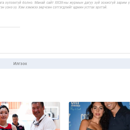
га хүлээхгүй болно. Манай сайт ХХЗХ-ны журмын дагуу зүй зохисгүй зарим үг
эн үзнэ үү. Хэм хэмжээ зөрчсөн сэтгэгдлийг админ устгах эрхтэй.
Илгээх