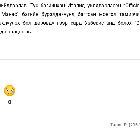
ийдвэрлэв. Тус багийнхан Италид үйлдвэрлэсэн “Officine
 Манас” багийн бүрэлдэхүүнд багтсан монгол тамирч
эхлүүлэх бол дөрөвдү­ гээр сард Узбекистанд болох “Gr
нд оролцох нь.
0
Таны IP: (216.