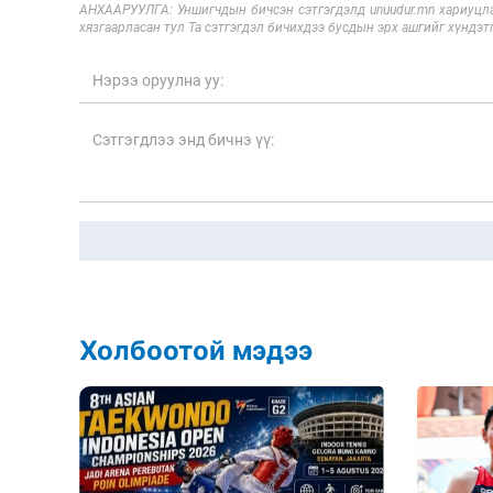
АНХААРУУЛГА: Уншигчдын бичсэн сэтгэгдэлд unuudur.mn хариуцла
хязгаарласан тул Та сэтгэгдэл бичихдээ бусдын эрх ашгийг хүндэтг
Холбоотой мэдээ