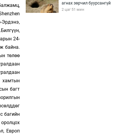
агнах зөрчил буурсангүй
балжамц,
2 цаг 51 мин
Shenzhen
р-Эрдэнэ,
Х.Улам-Өрнөх байр
.Билгүүн,
урагшилж, долоод
арын 24-
жагсжээ
3 цаг 21 мин
ж байна.
ын төлөө
Ж.Лхагвабат өсвөр
 уралдаан
үеийнхний ДАШТ-ийг
дэнсэлнэ
уралдаан
3 цаг 51 мин
ы хамтын
сын багт
Иран тэсэж үлдсэн ч
зорилгын
удаан хугацаанд хүнд
үеийг туулна
рсөлддөг
4 цаг 21 мин
с багийн
 оролцох
Боловсролын зээлийн
сангаар гадаадад
л, Европ