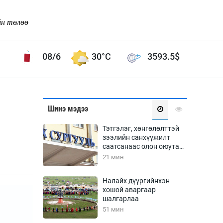
йн төлөө
08/6
30°C
3593.5
$
Соёл урлаг
Шинэ мэдээ
ой хөгжлийн зорилго -
Сонгодог урлаг
Тэтгэлэг, хөнгөлөлттэй
Ардын урлаг
зээлийн санхүүжилт
саатсанаас олон оюутан
Дүрслэх урлаг
төлбөрийн дарамтад
21 мин
Өв соёл
оров
таг
Кино урлаг
Налайх дүүргийнхэн
хошой аваргаар
 орчин
Цирк
шалгарлаа
ол
51 мин
Рок поп, хип хоп
энд