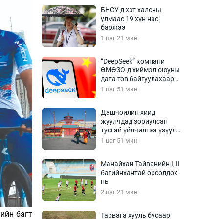
Урлагтай яриа
БНСУ-д хэт халсны
өрчил
улмаас 19 хүн нас
баржээ
энд-Эрхэм баян
1 цаг 21 мин
“DeepSeek” компани
ӨМӨЗО-д хиймэл оюуны
хүний үг
дата төв байгуулахаар
төлөвлөж байна
1 цаг 51 мин
Дашчойлин хийд
жуулчдад зориулсан
ага
Бусад
тусгай үйлчилгээ үзүүлж
эхэлжээ
1 цаг 51 мин
Фото
сурвалжлагч
Видео
Манайхан Тайванийн I, II
Инфографик
багийнхантай өрсөлдөх
нь
Санал асуулга
2 цаг 21 мин
ийн багт
Тарвага хууль бусаар