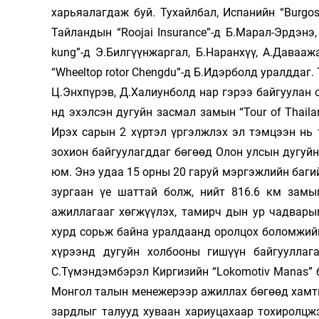
харьяалагдаж буй. Тухайлбал, Испанийн “Burg
Олимп 2024
Тайландын “Roojai Insurance”-д Б.Марал-Эрдэнэ
kung”-д Э.Билгүүнжаргал, Б.Наранхүү, А.Даваажа
“Wheeltop rotor Chengdu”-д Б.Идэрболд уралддаг.
Ц.Энхпүрэв, Д.Халиунболд нар гэрээ байгуулан 
нд эхэлсэн дугуйн засмал замын “Tour of Thail
Ирэх сарын 2 хүртэл үргэлжлэх эл тэмцээн нь
зохион байгуулагддаг бөгөөд Олон улсын дугуйн
юм. Энэ удаа 15 орны 20 гаруй мэргэжлийн баг
зургаан үе шаттай болж, нийт 816.6 км замы
ажиллагааг хөгжүүлэх, тамирч­ дын ур чадвар
хурд сорьж байна уралдаанд оролцох боломжийг
хүрээнд дугуйн холбооны гишүүн байгууллага
С.Түмэндэмбэрэл Киргизийн “Lokomotiv Manas” 
Монгол талын менежерээр ажиллах бөгөөд хамт
зардлыг талууд хуваан хариуцахаар тохиролцж