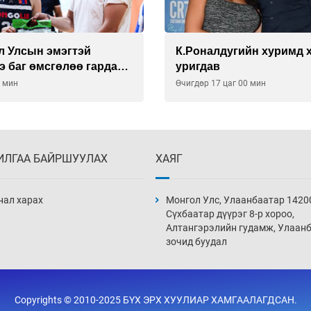
л Улсын эмэгтэй
К.Роналдугийн хуримд 
э баг өмсгөлөө гардан
уригдав
0 мин
Өчигдөр 17 цаг 00 мин
ИЛГАА БАЙРШУУЛАХ
ХАЯГ
нал харах
Монгол Улс, Улаанбаатар 1420
Сүхбаатар дүүрэг 8-р хороо,
Алтангэрэлийн гудамж, Улаан
зочид буудал
Copyrights © 2010-2025 БҮХ ЭРХ ХУУЛИАР ХАМГААЛАГДСАН.