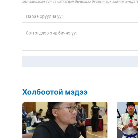
хязгаарласан тул Та сэтгэгдэл бичихдээ бусдын эрх ашгийг хүндэтг
Холбоотой мэдээ