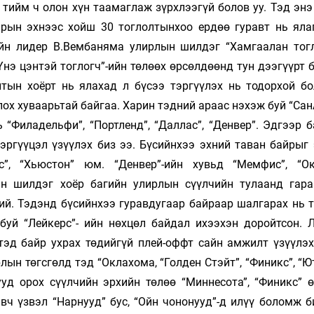
 тийм ч олон хүн таамаглаж зүрхлээгүй болов уу. Тэд эн
арын эхнээс хойш 30 тоглолтынхоо ердөө гуравт нь яла
ийн лидер В.Вембаняма улирлын шилдэг “Хамгаалан тогл
Үнэ цэнтэй тоглогч”-ийн төлөөх өрсөлдөөнд тун дээгүүрт
лтын хоёрт нь ялахад л бүсээ тэргүүлэх нь тодорхой бо
оглох хуваарьтай байгаа. Харин тэдний араас нэхэж буй “Са
“Филадельфи”, “Портленд”, “Даллас”, “Денвер”. Эдгээр б
сэргүүцэл үзүүлэх биз ээ. Бүсийнхээ эхний таван байрыг
с”, “Хьюстон” юм. “Денвер”-ийн хувьд “Мемфис”, “Ок
ийн шилдэг хоёр багийн улирлын сүүлчийн тулаанд гара
ий. Тэдэнд бүсийнхээ гуравдугаар байраар шалгарах нь т
буй “Лейкерс”- ийн нөхцөл байдал ихээхэн доройтсон. Л
тэд байр ухрах төдийгүй плей-оффт сайн амжилт үзүүлэх
ын төгсгөлд тэд “Оклахома, “Голден Стэйт”, “Финикс”, “Ю
ууд орох сүүлчийн эрхийн төлөө “Миннесота”, “Финикс” 
ч үзвэл “Нарнууд” бус, “Ойн чононууд”-д илүү боломж би