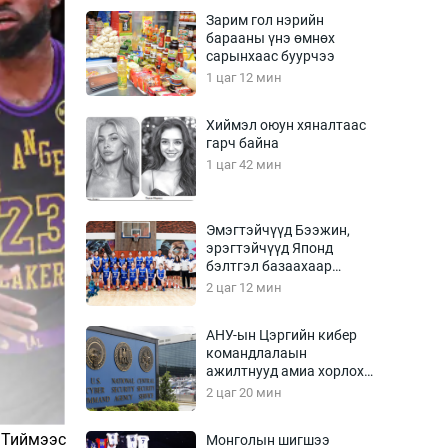
Урлагтай яриа
Зарим гол нэрийн
өрчил
барааны үнэ өмнөх
сарынхаас буурчээ
энд-Эрхэм баян
1 цаг 12 мин
Хиймэл оюун хяналтаас
гарч байна
хүний үг
1 цаг 42 мин
Эмэгтэйчүүд Бээжин,
эрэгтэйчүүд Японд
ага
Бусад
бэлтгэл базаахаар
хилийн дээс алхлаа
2 цаг 12 мин
Фото
сурвалжлагч
Видео
АНУ-ын Цэргийн кибер
Инфографик
командлалаын
ажилтнууд амиа хорлох
Санал асуулга
явдал эрс нэмэгджээ
2 цаг 20 мин
. Тиймээс
Монголын шигшээ