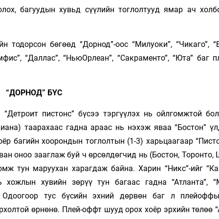
лох, багуудын хувьд сүүлийн тоглолтууд ямар ач холб
н тодорсон бөгөөд “Дорнод”-оос “Милуоки”, “Чикаго”, “Б
мфис”, “Даллас”, “НьюОрлеан”, “Сакраменто”, “Юта” баг 
“ДОРНОД” БҮС
 “Детроит пистонс” бүсээ тэргүүлэх нь ойлгомжтой бол
иана) таарахаас гадна араас нь нэхэж яваа “Бостон” үл
ёр багийн хоорондын тоглолтын (1-3) харьцаагаар “Писто
рван оноо зааглаж буй ч өрсөлдөгчид нь (Бостон, Торонто,
омж тун маруухан харагдаж байна. Харин “Никс”-ийг “Ка
 хожлын хувийн зөрүү тун багаас гадна “Атланта”, “
. Одоогоор тус бүсийн эхний дөрвөн баг л плейофф
холтой өрнөнө. Плей-оффт шууд орох хоёр эрхийн төлөө “