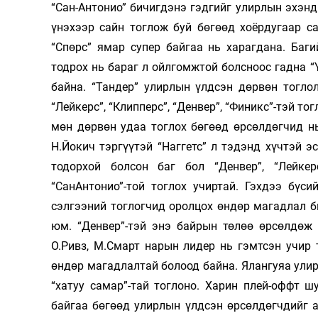
“Сан-Антонио” бичигдэнэ гэдгийг улирлын эхэнд
үнэхээр сайн тоглож буй бөгөөд хоёрдугаар с
“Спөрс” ямар супер байгаа нь харагдана. Баг
тодрох нь бараг л ойлгомжтой болсноос гадна “
байна. “Тандер” улирлын үлдсэн дөрвөн тогло
“Лейкерс”, “Клипперс”, “Денвер”, “Финикс”-тэй т
мөн дөрвөн удаа тоглох бөгөөд өрсөлдөгчид нь 
Н.Йокич тэргүүтэй “Наггетс” л тэдэнд хүчтэй э
тодорхой болсон баг бол “Денвер”, “Лейкер
“СанАнтонио”-той тоглох учиртай. Гэхдээ бүс
сэлгээний тоглогчид оролцох өндөр магадлал б
юм. “Денвер”-тэй энэ байрын төлөө өрсөлдөж 
О.Ривз, М.Смарт нарын лидер нь гэмтсэн учир 
өндөр магадлалтай болоод байна. Ялангуяа улирл
“хатуу самар”-тай тоглоно. Харин плей-оффт ш
байгаа бөгөөд улирлын үлдсэн өрсөлдөгчдийг ав