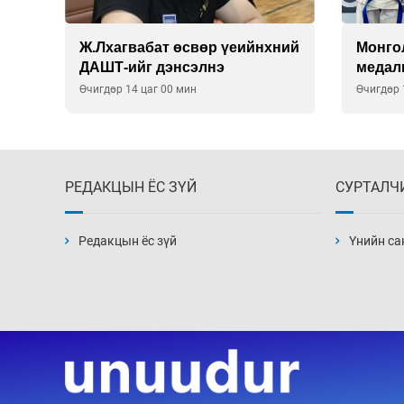
ний
Монголын баг Абу Дабид
Б.Учра
медалийн хур буулгаж байна
Азийн
медал
Өчигдөр 12 цаг 30 мин
Өчигдөр 
РЕДАКЦЫН ЁС ЗҮЙ
СУРТАЛЧ
Редакцын ёс зүй
Үнийн са