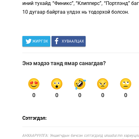
иний тухайд “Финикс”, “Клипперс”, “Портлэнд” ба
10 дугаар байртаа үлдэх нь тодорхой болсон.
ЖИРГЭХ
ХУВААЛЦАХ
Энэ мэдээ танд ямар санагдав?
0
0
0
0
0
Сэтгэгдэл:
АНХААРУУЛГА: Уншигчдын бичсэн сэтгэгдэлд unuudur.mn хариуцла