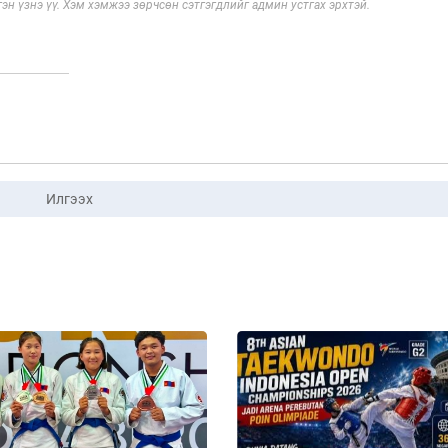
эн үзнэ үү. Хэм хэмжээ зөрчсөн сэтгэгдлийг админ устгах эрхтэй.
Илгээх