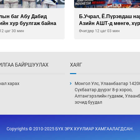
л, Ё.Пүрэвдаш нар
Монгол Улсын эмэгтэй
 АШТ-д мөнгө, хүрэл
шигшээ баг өмсгөлөө г
ь хүртэв
авлаа
12 цаг 03 мин
Уржигдар 18 цаг 31 мин
ИЛГАА БАЙРШУУЛАХ
ХАЯГ
нал харах
Монгол Улс, Улаанбаатар 1420
Сүхбаатар дүүрэг 8-р хороо,
Алтангэрэлийн гудамж, Улаан
зочид буудал
Copyrights © 2010-2025 БҮХ ЭРХ ХУУЛИАР ХАМГААЛАГДСАН.