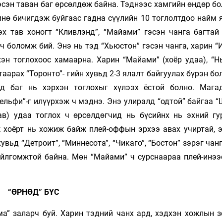
гэсэн таван баг өрсөлдөж байна. Тэднээс хамгийн өндөр 
мнө бичигдэж буйгаас гадна сүүлийн 10 тоглолтдоо найм 
х тав хоногт “Кливлэнд”, “Майами” гэсэн чанга багтай 
 боломж бий. Энэ нь тэд “Хьюстон” гэсэн чанга, харин “
эн тоглохоос хамаарна. Харин “Майами” (хоёр удаа), “Нь
таарах “Торонто”- гийн хувьд 2-3 ялалт байгуулах бүрэн б
д баг нь хэрхэн тоглохыг хүлээх ёстой болно. Мага
льфи”-г илүүрхэж ч мэднэ. Энэ улиралд “одтой” байгаа “
ав) удаа тоглох ч өрсөлдөгчид нь бүсийнх нь эхний гу
ж хоёрт нь хожиж байж плей-оффын эрхээ авах учиртай, э
увьд “Детроит”, “Миннесота”, “Чикаго”, “Бостон” зэрэг чан
 ойлгомжтой байна. Мөн “Майами” ч сурснаараа плей-инээ
“ӨРНӨД” БҮС
ма” заларч буй. Харин тэдний чанх ард, хэдхэн хожлын з