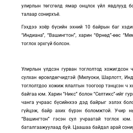
улирлын төгсгөлд ямар онцлох үйл явдлууд бо
Олимп 2024
талаар сонирхъё.
Гэхдээ хоёр бүсийн эхний 10 байрын баг хэдий
“Индиана”, “Вашингтон”, харин “Өрнөд”-өөс “Ме
тоглох эрхгүй болсон.
Улирлын үлдсэн гурван тоглолтод хожигдсон ч
сулхан өрсөлдөгчидтэй (Милуоки, Шарлотт, Инд
тоглолтдоо хожиж ялалтын тоогоор тэнцсэн ч хо
байгаа юм. Харин “Никс” болон “Селтикс”-ийг гу
чанга учраас бүсийнхээ дэд байрыг эзлэх бол
гүйцэж, байр ахих бүрэн боломжтой. Учир нь
“Вашингтон” гэсэн сул учраатай тоглох юм
баталгаажуулаад буй. Цаашаа байдал арай сонир