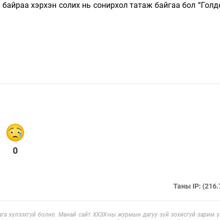
г байраа хэрхэн солих нь сонирхол татаж байгаа бол “Голд
0
Таны IP: (216.
га хүлээхгүй болно. Манай сайт ХХЗХ-ны журмын дагуу зүй зохисгүй зарим үг