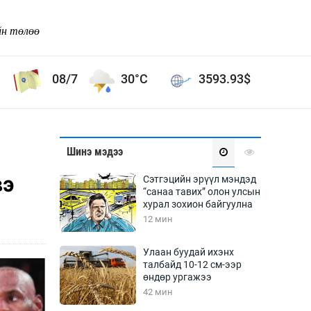
йн төлөө
08/7
30°C
3593.93
$
Соёл урлаг
Шинэ мэдээ
ой хөгжлийн зорилго -
Сонгодог урлаг
вэ
Сэтгэцийн эрүүл мэндэд
Ардын урлаг
“санаа тавих” олон улсын
хурал зохион байгуулна
Дүрслэх урлаг
12 мин
Өв соёл
таг
Кино урлаг
Улаан буудай ихэнх
талбайд 10-12 см-ээр
 орчин
Цирк
өндөр ургажээ
ол
42 мин
Рок поп, хип хоп
энд