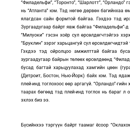
“Филадельфи”, “Торонто”, “Шарлотт”, “Орландо” 
нь “Атланта” юм. Тэд нөгөө дөрвөн багийнхаа ө
ялагдсан сайн формтой байгаа. Гэхдээ тэд ирэ
Зургаадугаар байрт явж байгаа “Филадельфи”-д ч
“Милуоки” гэсэн хоёр сул өрсөлдөгчтэйгээ хэрх
“Бруклин” зэрэг харьцангуй сул өрсөлдөгчидтэй 
Гэхдээ тэд ойролцоо амжилттай байгаа буса
зургаадугаар байрын төлөөх өрсөлдөөнд “Филаде
бусад багтай харьцуулахад хамгийн цөөн (гур
(Детроит, Бостон, Нью-Йорк) байх юм. Тэд яда
плей-инд тоглохоос өөр аргагүй. “Орландо”-гийн х
таарах бөгөөд тэд плей-инд тоглох нь бараг л
эхлэх биз ээ.
Бүсийнхээ тэргүүн байрт таамаг ёсоор “Оклахо