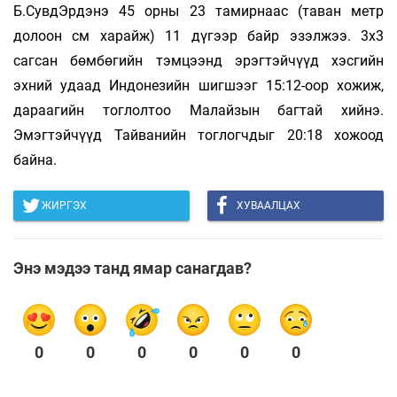
Б.СувдЭрдэнэ 45 орны 23 тамирнаас (таван метр
долоон см харайж) 11 дүгээр байр эзэлжээ. 3х3
сагсан бөмбөгийн тэмцээнд эрэгтэйчүүд хэсгийн
эхний удаад Индонезийн шигшээг 15:12-оор хожиж,
дараагийн тоглолтоо Малайзын багтай хийнэ.
Эмэгтэйчүүд Тайванийн тоглогчдыг 20:18 хожоод
байна.
ЖИРГЭХ
ХУВААЛЦАХ
Энэ мэдээ танд ямар санагдав?
0
0
0
0
0
0