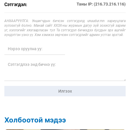
Сэтгэгдэл:
Таны IP: (216.73.216.116)
АНХААРУУЛГА: Уншигчдын бичсэн сэтгэгдэлд unuudur.mn хариуцлага
хүлээхгүй болно. Манай сайт ХХЗХ-ны журмын дагуу зүй зохисгүй зарим
үг, хэллэгийг хязгаарласан тул Та сэтгэгдэл бичихдээ бусдын эрх ашгийг
хүндэтгэн үзнэ үү. Хэм хэмжээ зөрчсөн сэтгэгдлийг админ устгах эрхтэй.
Илгээх
Холбоотой мэдээ