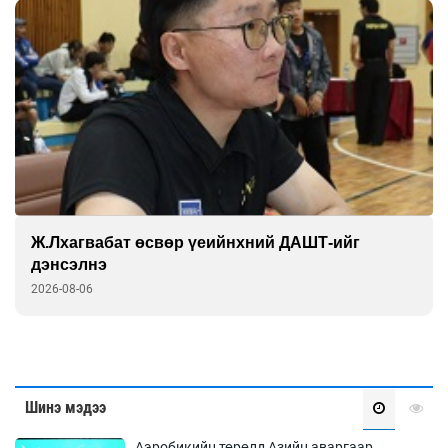
Ж.Лхагвабат өсвөр үеийнхний ДАШТ-ийг
дэнсэлнэ
2026-08-06
Шинэ мэдээ
Аэробикийн төрөлд Азийн аваргаар