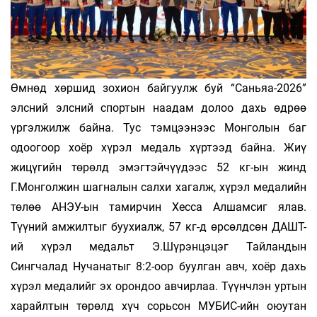
Өмнөд хөршид зохион байгуулж буй “Саньяа-2026”
элсний элсний спортын наадам долоо дахь өдрөө
үргэлжилж байна. Тус тэмцээнээс Монголын баг
одоогоор хоёр хүрэл медаль хүртээд байна. Жиү
жицүгийн төрөлд эмэгтэйчүүдээс 52 кг-ын жинд
Г.Монголжин шагналын салхи хагалж, хүрэл медалийн
төлөө АНЭУ-ын тамирчин Хесса Алшамсиг ялав.
Түүний амжилтыг буухиалж, 57 кг-д өрсөлдсөн ДАШТ-
ий хүрэл медальт Э.Шүрэнцэцэг Тайландын
Сингчалад Нучанатыг 8:2-оор буулган авч, хоёр дахь
хүрэл медалийг эх орондоо авчирлаа. Түүнчлэн уртын
харайлтын төрөлд хүч сорьсон МУБИС-ийн оюутан