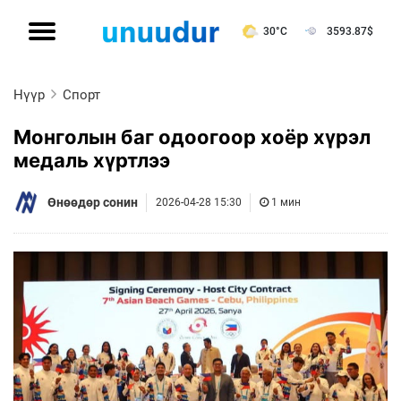
30°C
3593.87
$
Нүүр
Спорт
Монголын баг одоогоор хоёр хүрэл
медаль хүртлээ
Өнөөдөр сонин
2026-04-28 15:30
1 мин