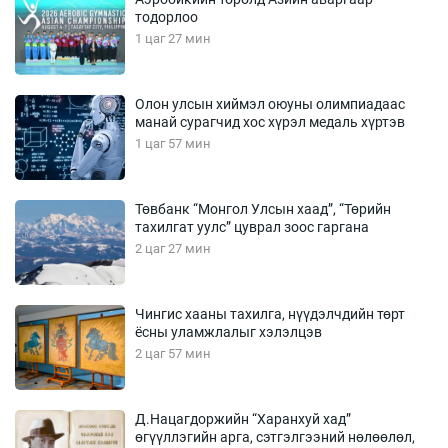
тодорлоо
1 цаг 27 мин
Олон улсын хиймэл оюуны олимпиадаас
манай сурагчид хос хүрэл медаль хүртэв
1 цаг 57 мин
Төвбанк “Монгол Улсын хаад”, “Төрийн
тахилгат уулс” цуврал зоос гаргана
2 цаг 27 мин
Чингис хааны тахилга, нүүдэлчдийн төрт
ёсны уламжлалыг хэлэлцэв
2 цаг 57 мин
Д.Нацагдоржийн “Харанхуй хад”
өгүүллэгийн арга, сэтгэлгээний нөлөөлөл,