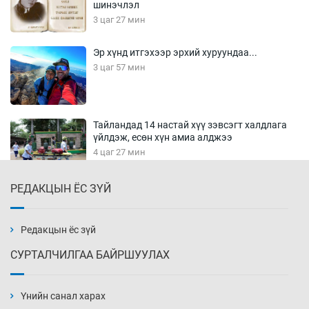
шинэчлэл
3 цаг 27 мин
Эр хүнд итгэхээр эрхий хуруундаа...
3 цаг 57 мин
Тайландад 14 настай хүү зэвсэгт халдлага
үйлдэж, есөн хүн амиа алджээ
4 цаг 27 мин
РЕДАКЦЫН ЁС ЗҮЙ
Хүннү рок буюу монгол онгод
4 цаг 57 мин
Редакцын ёс зүй
СУРТАЛЧИЛГАА БАЙРШУУЛАХ
Сарьсан багваахайнууд голын эрэг дагуух
барилга, байгууламжийн дээвэрт үүрлэжээ
Үнийн санал харах
5 цаг 27 мин