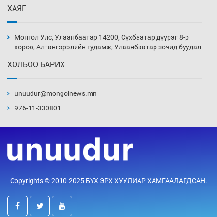
ХАЯГ
Цагдаагийн алба хаагчийг мөргөж зугтсан
этгээдийг илрүүлэв
Монгол Улс, Улаанбаатар 14200, Сүхбаатар дүүрэг 8-р
5 цаг 57 мин
хороо, Алтангэрэлийн гудамж, Улаанбаатар зочид буудал
ХОЛБОО БАРИХ
Нүүрс-пиролизийн үйлдвэр байгуулах
тогтоолын төслийг батлав
unuudur@mongolnews.mn
6 цаг 27 мин
976-11-330801
Б.Хулан ДАШТ-д түрүүлж, Г.Монголжин
хошой хүрэл медальтан болов
6 цаг 42 мин
Хуульчийн мэргэжлийн шалгалтын
Copyrights © 2010-2025 БҮХ ЭРХ ХУУЛИАР ХАМГААЛАГДСАН.
бүртгэлийг энэ баасан гарагт эхлүүлнэ
6 цаг 57 мин