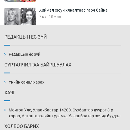
Хиймэл оюун хяналтаас гарч байна
7 цаг 18 мин
РЕДАКЦЫН ЁС ЗҮЙ
Эмэгтэйчүүд Бээжин, эрэгтэйчүүд Японд
бэлтгэл базаахаар хилийн дээс алхлаа
7 цаг 48 мин
Редакцын ёс зүй
СУРТАЛЧИЛГАА БАЙРШУУЛАХ
АНУ-ын Цэргийн кибер командлалаын
ажилтнууд амиа хорлох явдал эрс
нэмэгджээ
Үнийн санал харах
7 цаг 56 мин
ХАЯГ
Монголын шигшээ Хонконгийн багийг ялж,
эхний хожлоо авлаа
Монгол Улс, Улаанбаатар 14200, Сүхбаатар дүүрэг 8-р
8 цаг 18 мин
хороо, Алтангэрэлийн гудамж, Улаанбаатар зочид буудал
ХОЛБОО БАРИХ