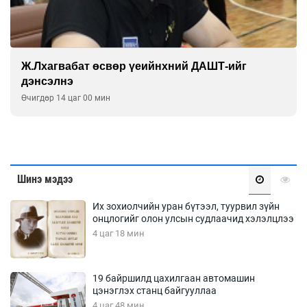
Ж.Лхагвабат өсвөр үеийнхний ДАШТ-ийг
дэнсэлнэ
Өчигдөр 14 цаг 00 мин
Шинэ мэдээ
Их зохиолчийн уран бүтээл, туурвил зүйн
онцлогийг олон улсын судлаачид хэлэлцлээ
4 цаг 18 мин
19 байршилд цахилгаан автомашин
цэнэглэх станц байгууллаа
4 цаг 48 мин