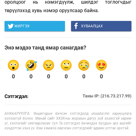
оролцоог нь нэмэгдүүлж, шилдэг тоглогчдыг
төрүүлэхэд хувь нэмэр оруулсаар байна.
ЖИРГЭХ
ХУВААЛЦАХ
Энэ мэдээ танд ямар санагдав?
0
0
0
0
0
0
Сэтгэгдэл:
Таны IP: (216.73.217.99)
АНХААРУУЛГА: Уншигчдын бичсэн сэтгэгдэлд unuudur.mn хариуцлага
хүлээхгүй болно. Манай сайт ХХЗХ-ны журмын дагуу зүй зохисгүй зарим
үг, хэллэгийг хязгаарласан тул Та сэтгэгдэл бичихдээ бусдын эрх ашгийг
хүндэтгэн үзнэ үү. Хэм хэмжээ зөрчсөн сэтгэгдлийг админ устгах эрхтэй.