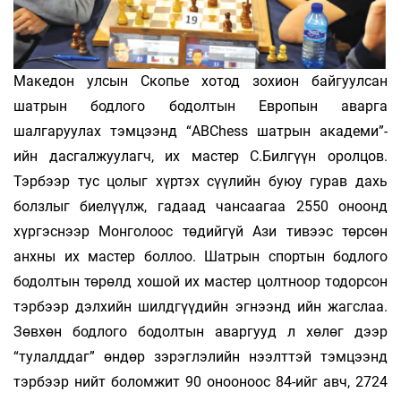
Македон улсын Скопье хотод зохион байгуулсан
шатрын бодлого бодолтын Европын аварга
шалгаруулах тэмцээнд “ABChess шатрын академи”-
ийн дасгалжуулагч, их мастер С.Билгүүн оролцов.
Тэрбээр тус цолыг хүртэх сүүлийн буюу гурав дахь
болзлыг биелүүлж, гадаад чансаагаа 2550 оноонд
хүргэснээр Монголоос төдийгүй Ази тивээс төрсөн
анхны их мастер боллоо. Шатрын спортын бодлого
бодолтын төрөлд хошой их мастер цолтноор тодорсон
тэрбээр дэлхийн шилдгүүдийн эгнээнд ийн жагслаа.
Зөвхөн бодлого бодолтын аваргууд л хөлөг дээр
“тулалддаг” өндөр зэрэглэлийн нээлттэй тэмцээнд
тэрбээр нийт боломжит 90 онооноос 84-ийг авч, 2724