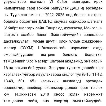
үзүүлэлтээр шагналт VI байрт шалгаран, ирэх
наймдугаар сард зохион байгуулах ДАШТ-д өрсөлдөх
нь. Түүнчлэн өмнө нь 2022, 2025 онд болсон шатрын
бодлого бодолтын ДАШТ-д оюунаа сорихдоо шагналт
IV байрт шалгарч байв. Ташрамд дуулгахад, Монголын
шатрын холбоо болон Эмэгтэйчүүдийн зөвлөлөөс
дасгалжуулагч, улсын шүүгч, олон улсын хэмжээний
мастер (ОУХМ) Н.Энхнасангийн нэрэмжит охид,
эмэгтэйчүүдийн шатрын бодлого бодолтын
тэмцээнийг “Хос мастер” шатрын академид энэ сарын
16-нд зохион бай­гуулна. Энэ удаа тус тэмцээнийг нас
харгалзахгүйгээр явуулахаараа онцлог тул (8-10, 11-12,
13-49, 50+, 65+ насныхны ангилалд) өрсөлдөх
оролцогчид швейцар системээр долоон өрөг тоглох
юм. Н.Энхнасан 2010 оноос эхлэн нэрэмжит
тэмцээнээ хийж, энэ спортод эмэгтэйчүүдийн