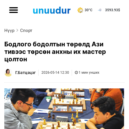
30°C
3593.93
$
Нүүр
Спорт
Бодлого бодолтын төрөлд Ази
тивээс төрсөн анхны их мастер
цолтон
Г.Батцэцэг
2026-05-14 12:30
1 мин унших