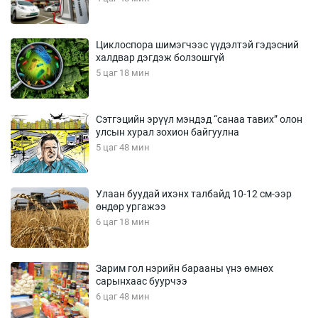
Циклоспора шимэгчээс үүдэлтэй гэдэсний
халдвар дэгдэж болзошгүй
5 цаг 18 мин
Сэтгэцийн эрүүл мэндэд “санаа тавих” олон
улсын хурал зохион байгуулна
5 цаг 48 мин
Улаан буудай ихэнх талбайд 10-12 см-ээр
өндөр ургажээ
6 цаг 18 мин
Зарим гол нэрийн барааны үнэ өмнөх
сарынхаас буурчээ
6 цаг 48 мин