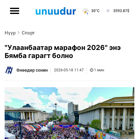
30°C
3593.87
$
Нүүр
Спорт
"Улаанбаатар марафон 2026" энэ
Бямба гарагт болно
Өнөөдөр сонин
2026-05-18 11:47
1 мин