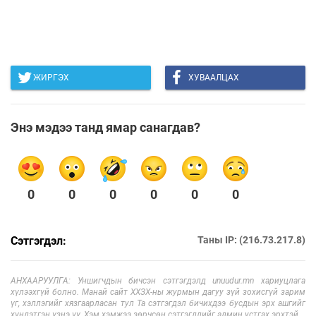
ЖИРГЭХ
ХУВААЛЦАХ
Энэ мэдээ танд ямар санагдав?
0
0
0
0
0
0
Сэтгэгдэл:
Таны IP: (216.73.217.8)
АНХААРУУЛГА: Уншигчдын бичсэн сэтгэгдэлд unuudur.mn хариуцлага
хүлээхгүй болно. Манай сайт ХХЗХ-ны журмын дагуу зүй зохисгүй зарим
үг, хэллэгийг хязгаарласан тул Та сэтгэгдэл бичихдээ бусдын эрх ашгийг
хүндэтгэн үзнэ үү. Хэм хэмжээ зөрчсөн сэтгэгдлийг админ устгах эрхтэй.