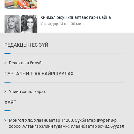
Хиймэл оюун хяналтаас гарч байна
Уржигдар 14 цаг 30 мин
РЕДАКЦЫН ЁС ЗҮЙ
Эмэгтэйчүүд Бээжин, эрэгтэйчүүд Японд
бэлтгэл базаахаар хилийн дээс алхлаа
Уржигдар 14 цаг 00 мин
Редакцын ёс зүй
СУРТАЛЧИЛГАА БАЙРШУУЛАХ
АНУ-ын Цэргийн кибер командлалаын
ажилтнууд амиа хорлох явдал эрс
нэмэгджээ
Үнийн санал харах
Уржигдар 13 цаг 52 мин
ХАЯГ
Монголын шигшээ Хонконгийн багийг ялж,
эхний хожлоо авлаа
Монгол Улс, Улаанбаатар 14200, Сүхбаатар дүүрэг 8-р
Уржигдар 13 цаг 30 мин
хороо, Алтангэрэлийн гудамж, Улаанбаатар зочид буудал