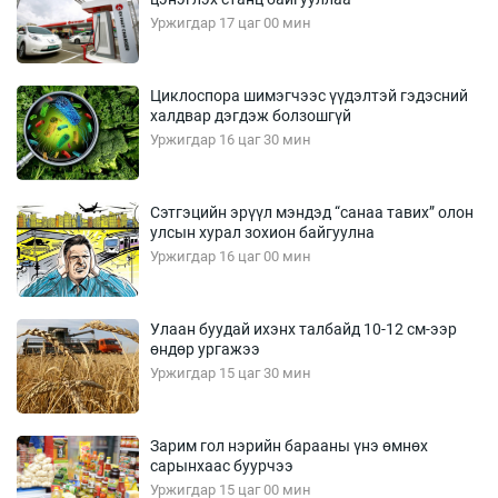
Уржигдар 17 цаг 00 мин
Циклоспора шимэгчээс үүдэлтэй гэдэсний
халдвар дэгдэж болзошгүй
Уржигдар 16 цаг 30 мин
Сэтгэцийн эрүүл мэндэд “санаа тавих” олон
улсын хурал зохион байгуулна
Уржигдар 16 цаг 00 мин
Улаан буудай ихэнх талбайд 10-12 см-ээр
өндөр ургажээ
Уржигдар 15 цаг 30 мин
Зарим гол нэрийн барааны үнэ өмнөх
сарынхаас буурчээ
Уржигдар 15 цаг 00 мин