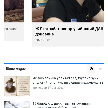
Ж.Лхагвабат өсвөр үеийнхний ДАШТ-ийг
дэнсэлнэ
2026-08-06
Шинэ мэдээ
Их зохиолчийн уран бүтээл, туурвил зүйн
онцлогийг олон улсын судлаачид хэлэлцлээ
Уржигдар 17 цаг 30 мин
19 байршилд цахилгаан автомашин
цэнэглэх станц байгууллаа