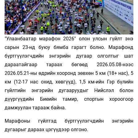
"Улаанбаатар марафон 2026" олон улсын гүйлт энэ
сарын 23-нд буюу бямба гарагт болно. Марафонд
бүртгүүлэгчдийн энгэрийн дугаар олголтыг шат
дараатайгаар тараах бөгөөд 2026.05.08-нээс
2026.05.21-ны өдрийн хооронд зөвхөн 5 км (18+ нас), 5
км (12-17 нас охид, хөвгүүд), 1,5 км-ийн Гэр бүлийн
гүйлтийн энгэрийн дугааруудыг Нийслэл болон
дүүргүүдийн Биеийн тамир, спортын хороогоор
дамжуулан тарааж байна.
Марафоны гүйлтэд бүртгүүлэгчдийн энгэрийн
дугаарыг дараах цэгүүдээр олгоно.