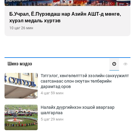
Б.Учрал, Ё.Пүрэвдаш нар Азийн АШТ-д мөнгө,
хүрэл медаль хүртэв
10 цаг 26 мин
Шинэ мэдээ
Тэтгэлэг, хөнгөлөлттэй зээлийн санхүүжилт
саатсанаас олон оюутан төлбөрийн
дарамтад оров
4 цаг 59 мин
Налайх дүүргийнхэн хошой аваргаар
шалгарлаа
5 цаг 29 мин