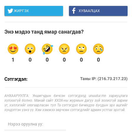
ЖИРГЭХ
ХУВААЛЦАХ
Энэ мэдээ танд ямар санагдав?
1
0
0
0
0
0
Сэтгэгдэл:
Таны IP: (216.73.217.23)
АНХААРУУЛГА: Уншигчдын бичсэн сэтгэгдэлд unuudur.mn хариуцлага
хүлээхгүй болно. Манай сайт ХХЗХ-ны журмын дагуу зүй зохисгүй зарим
үг, хэллэгийг хязгаарласан тул Та сэтгэгдэл бичихдээ бусдын эрх ашгийг
хүндэтгэн үзнэ үү. Хэм хэмжээ зөрчсөн сэтгэгдлийг админ устгах эрхтэй.