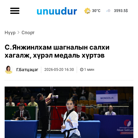
30°C
3593.5
$
Нүүр
Спорт
С.Янжинлхам шагналын салхи
хагалж, хүрэл медаль хүртэв
Г.Батцэцэг
2026-05-20 16:30
1 мин