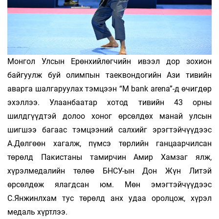
Монгол Улсын Ерөнхийлөгчийн ивээл дор зохион
байгуулж буй олимпын таеквондогийн Ази тивийн
аварга шалгаруулах тэмцээн “M bank arena”-д өчигдөр
эхэллээ. Улаанбаатар хотод тивийн 43 орны
шилдгүүдтэй долоо хоног өрсөлдөх манай улсын
шигшээ багаас тэмцээний салхийг эрэгтэйчүүдээс
А.Дөлгөөн хагалж, пүмсэ төрлийн ганцаарчилсан
төрөлд Пакистаны тамирчин Амир Хамзаг ялж,
хүрэлмедалийн төлөө БНСУ-ын Дон Жүн Литэй
өрсөлдөж ялагдсан юм. Мөн эмэгтэйчүүдээс
С.Янжинл­хам тус төрөлд анх удаа оролцож, хүрэл
медаль хүртлээ.