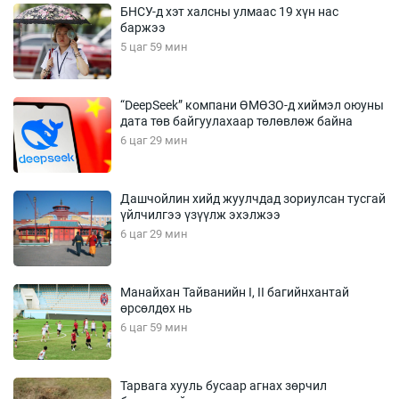
БНСУ-д хэт халсны улмаас 19 хүн нас
баржээ
5 цаг 59 мин
“DeepSeek” компани ӨМӨЗО-д хиймэл оюуны
дата төв байгуулахаар төлөвлөж байна
6 цаг 29 мин
Дашчойлин хийд жуулчдад зориулсан тусгай
үйлчилгээ үзүүлж эхэлжээ
6 цаг 29 мин
Манайхан Тайванийн I, II багийнхантай
өрсөлдөх нь
6 цаг 59 мин
Тарвага хууль бусаар агнах зөрчил