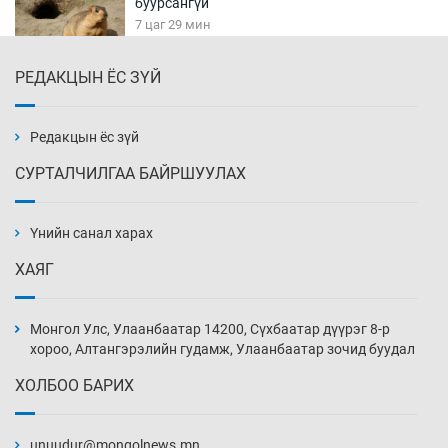
буурсангүй
7 цаг 29 мин
РЕДАКЦЫН ЁС ЗҮЙ
Х.Улам-Өрнөх байр урагшилж, долоод
жагсжээ
7 цаг 59 мин
Редакцын ёс зүй
СУРТАЛЧИЛГАА БАЙРШУУЛАХ
Ж.Лхагвабат өсвөр үеийнхний ДАШТ-ийг
дэнсэлнэ
Үнийн санал харах
8 цаг 29 мин
ХАЯГ
Иран тэсэж үлдсэн ч удаан хугацаанд хүнд
үеийг туулна
Монгол Улс, Улаанбаатар 14200, Сүхбаатар дүүрэг 8-р
8 цаг 59 мин
хороо, Алтангэрэлийн гудамж, Улаанбаатар зочид буудал
ХОЛБОО БАРИХ
Боловсролын зээлийн сангаар гадаадад
суралцагчдын амьжиргааны зардлын
хэмжээг шинэчлэн тогтоох нь
unuudur@mongolnews.mn