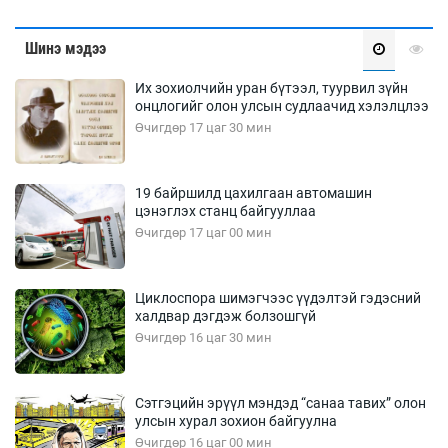
Шинэ мэдээ
Их зохиолчийн уран бүтээл, туурвил зүйн
онцлогийг олон улсын судлаачид хэлэлцлээ
Өчигдөр 17 цаг 30 мин
19 байршилд цахилгаан автомашин
цэнэглэх станц байгууллаа
Өчигдөр 17 цаг 00 мин
Циклоспора шимэгчээс үүдэлтэй гэдэсний
халдвар дэгдэж болзошгүй
Өчигдөр 16 цаг 30 мин
Сэтгэцийн эрүүл мэндэд “санаа тавих” олон
улсын хурал зохион байгуулна
Өчигдөр 16 цаг 00 мин