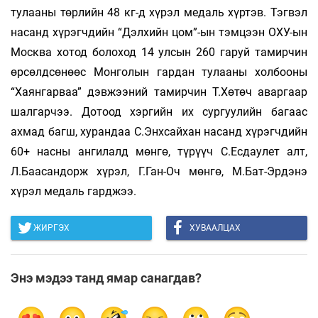
тулааны төрлийн 48 кг-д хүрэл медаль хүртэв. Тэгвэл
насанд хүрэгчдийн “Дэлхийн цом”-ын тэмцээн ОХУ-ын
Москва хотод болоход 14 улсын 260 гаруй тамирчин
өрсөлдсөнөөс Монголын гардан тулааны холбооны
“Хаянгарваа” дэвжээний тамирчин Т.Хөтөч аваргаар
шалгарчээ. Дотоод хэргийн их сургуулийн багаас
ахмад багш, хурандаа С.Энхсайхан насанд хүрэгчдийн
60+ насны ангилалд мөнгө, түрүүч С.Есдаулет алт,
Л.Баасандорж хүрэл, Г.Ган-Оч мөнгө, М.Бат-Эрдэнэ
хүрэл медаль гарджээ.
ЖИРГЭХ
ХУВААЛЦАХ
Энэ мэдээ танд ямар санагдав?