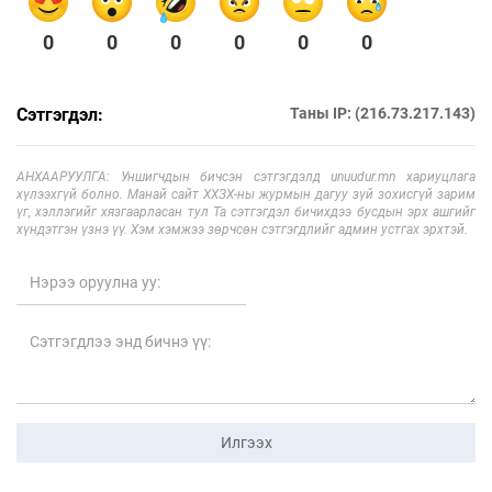
0
0
0
0
0
0
Сэтгэгдэл:
Таны IP: (216.73.217.143)
АНХААРУУЛГА: Уншигчдын бичсэн сэтгэгдэлд unuudur.mn хариуцлага
хүлээхгүй болно. Манай сайт ХХЗХ-ны журмын дагуу зүй зохисгүй зарим
үг, хэллэгийг хязгаарласан тул Та сэтгэгдэл бичихдээ бусдын эрх ашгийг
хүндэтгэн үзнэ үү. Хэм хэмжээ зөрчсөн сэтгэгдлийг админ устгах эрхтэй.
Илгээх