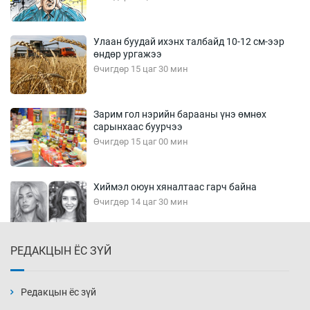
Улаан буудай ихэнх талбайд 10-12 см-ээр
өндөр ургажээ
Өчигдөр 15 цаг 30 мин
Зарим гол нэрийн барааны үнэ өмнөх
сарынхаас буурчээ
Өчигдөр 15 цаг 00 мин
Хиймэл оюун хяналтаас гарч байна
Өчигдөр 14 цаг 30 мин
РЕДАКЦЫН ЁС ЗҮЙ
Эмэгтэйчүүд Бээжин, эрэгтэйчүүд Японд
бэлтгэл базаахаар хилийн дээс алхлаа
Өчигдөр 14 цаг 00 мин
Редакцын ёс зүй