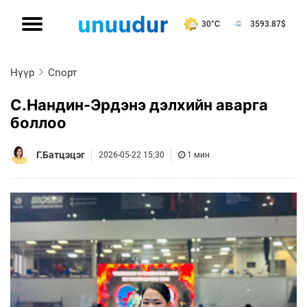
30°C
3593.87
$
Нүүр
Спорт
С.Нандин-Эрдэнэ дэлхийн аварга
боллоо
Г.Батцэцэг
2026-05-22 15:30
1 мин