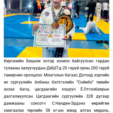
Киргизийн Бишкек хотод зохион байгуулсан гардан
тулааны залуучуудын ДАШТ-д 20 гаруй орны 200 гаруй
тамирчин оролцлоо. Монголын багаас Дотоод хэргийн
их сургуулийн Албаны бэлтгэлийн “Соёмбо” төвийн
ахлах багш, цагдаагийн хошууч Ё.Отгонбаярын
дасгалжуулсан Цагдаагийн сургуулийн 328 дугаар
дамжааны сонсогч С.Нандин-Эрдэнэ өөрийгөө
хамгаалах төрлийн 58 кг-ын жинд алтан медаль,