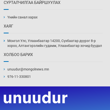
СУРТАЛЧИЛГАА БАЙРШУУЛАХ
АНУ-ын Цэргийн кибер командлалаын
ажилтнууд амиа хорлох явдал эрс
нэмэгджээ
Үнийн санал харах
Өчигдөр 13 цаг 52 мин
ХАЯГ
Монголын шигшээ Хонконгийн багийг ялж,
эхний хожлоо авлаа
Монгол Улс, Улаанбаатар 14200, Сүхбаатар дүүрэг 8-р
Өчигдөр 13 цаг 30 мин
хороо, Алтангэрэлийн гудамж, Улаанбаатар зочид буудал
ХОЛБОО БАРИХ
Техникийн өндөр үзүүлэлттэй агаарын хөлөг
худалдан авах хүсэлтээ уламжлав
unuudur@mongolnews.mn
Өчигдөр 13 цаг 00 мин
976-11-330801
“Шатахууны бус, бодлогын хомсдол
нүүрлээд байна”
Өчигдөр 12 цаг 30 мин