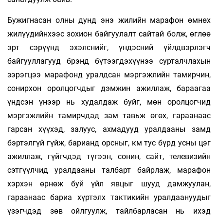
Бужигнасан олны дунд энэ жилийн марафон өмнөх
жилүүдийнхээс зохион байгуулалт сай­­­тай болж, өглөө
эрт сэрүүнд эхэлснийг, үндэс­­ний үйлдвэрлэгч
байгууллагууд брэнд бүтээг­­дэхүүнээ сурталчлахын
зэрэгцээ марафонд уралдсан мэргэжлийн тамирчин,
сонирхон оролцогчдыг дэмжин ажиллаж, бараагаа
үндсэн үнээр нь худалдаж буйг, мөн оролцогчид
мэргэжлийн тамирчдад зам тавьж өгөх, гараанаас
гарсан хүүхэд, залуус, ахмадууд уралдааны замд
бэртэлгүй гүйж, барианд орсныг, км тус бүрд усны цэг
ажиллаж, гүйгчдэд түгээн, сонин, сайт, телевизийн
сэтгүүлчид уралдааны талбарт байрлаж, марафон
хэрхэн өрнөж буй үйл явцыг шууд дамжуулан,
гараанаас бариа хүртэлх тактикийн уралдаануудыг
үзэгчдэд зөв ойлгуулж, тайлбарласан нь ихэд