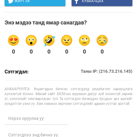
ЖИРГЭХ
ХУВААЛЦАХ
Энэ мэдээ танд ямар санагдав?
0
0
0
0
0
0
Сэтгэгдэл:
Таны IP: (216.73.216.145)
АНХААРУУЛГА: Уншигчдын бичсэн сэтгэгдэлд unuudur.mn хариуцлага
хүлээхгүй болно. Манай сайт ХХЗХ-ны журмын дагуу зүй зохисгүй зарим
үг, хэллэгийг хязгаарласан тул Та сэтгэгдэл бичихдээ бусдын эрх ашгийг
хүндэтгэн үзнэ үү. Хэм хэмжээ зөрчсөн сэтгэгдлийг админ устгах эрхтэй.