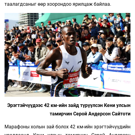
таалагдсаныг өөр хоорондоо ярилцаж байлаа.
Эрэгтэйчүүдээс 42 км-ийн зайд түрүүлсэн Кени улсын
тамирчин Серой Андерсон Сайтоти
Марафоны холын зай болох 42 км-ийн эрэгтэйчүүдийн