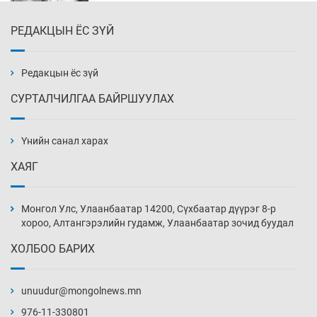
РЕДАКЦЫН ЁС ЗҮЙ
Эмэгтэйчүүд Бээжин, эрэгтэйчүүд Японд
бэлтгэл базаахаар хилийн дээс алхлаа
Өчигдөр 14 цаг 00 мин
Редакцын ёс зүй
СУРТАЛЧИЛГАА БАЙРШУУЛАХ
АНУ-ын Цэргийн кибер командлалаын
ажилтнууд амиа хорлох явдал эрс
нэмэгджээ
Үнийн санал харах
Өчигдөр 13 цаг 52 мин
ХАЯГ
Монголын шигшээ Хонконгийн багийг ялж,
эхний хожлоо авлаа
Монгол Улс, Улаанбаатар 14200, Сүхбаатар дүүрэг 8-р
Өчигдөр 13 цаг 30 мин
хороо, Алтангэрэлийн гудамж, Улаанбаатар зочид буудал
ХОЛБОО БАРИХ
Техникийн өндөр үзүүлэлттэй агаарын хөлөг
худалдан авах хүсэлтээ уламжлав
unuudur@mongolnews.mn
Өчигдөр 13 цаг 00 мин
976-11-330801