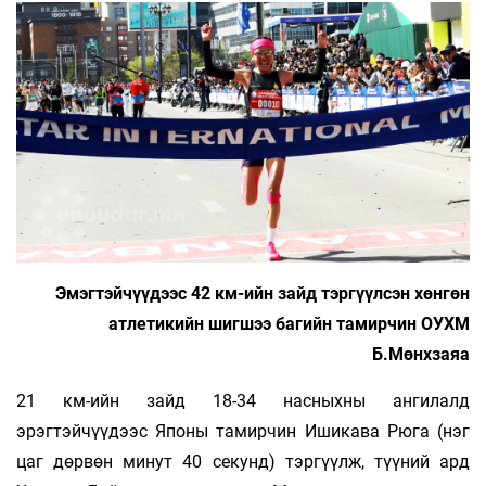
Эмэгтэйчүүдээс 42 км-ийн зайд тэргүүлсэн хөнгөн
атлетикийн шигшээ багийн тамирчин ОУХМ
Б.Мөнхзаяа
21 км-ийн зайд 18-34 насныхны ангилалд
эрэгтэйчүүдээс Японы тамирчин Ишикава Рюга (нэг
цаг дөрвөн минут 40 секунд) тэргүүлж, түүний ард