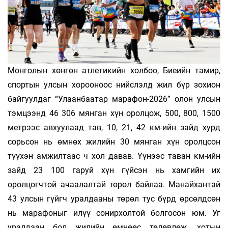
Монголын хөнгөн атлетикийн холбоо, Биеийн тамир,
спортын улсын хорооноос нийслэлд жил бүр зохион
байгуулдаг “Улаанбаатар марафон-2026” олон улсын
тэмцээнд 46 306 мянган хүн оролцож, 500, 800, 1500
метрээс авхуулаад тав, 10, 21, 42 км-ийн зайд хурд
сорьсон нь өмнөх жилийн 30 мянган хүн оролцсон
түүхэн амжилтаас ч хол давав. Үүнээс таван км-ийн
зайд 23 100 гаруй хүн гүйсэн нь хамгийн их
оролцогчтой ачаалалтай төрөл байлаа. Манайхантай
43 улсын гүйгч уралдааны төрөл тус бүрд өрсөлдсөн
нь марафоныг илүү сонирхолтой болгосон юм. Уг
уралдаан бол жилийн өмнөөс төлөвлөж, хотын