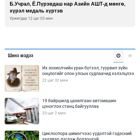
Б.Учрал, Ё.Пүрэвдаш нар Азийн АШТ-д мөнгө,
хүрэл медаль хүртэв
Уржигдар 12 цаг 03 мин
Шинэ мэдээ
Их зохиолчийн уран бүтээл, туурвил зүйн
онцлогийг олон улсын судлаачид хэлэлцлээ
22 цаг 32 мин
19 байршилд цахилгаан автомашин
цэнэглэх станц байгууллаа
23 цаг 2 мин
Циклоспора шимэгчээс үүдэлтэй гэдэсний
халдвар дэгдэж болзошгүй