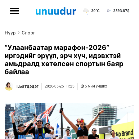
30°C
3593.87
$
Нүүр
Спорт
“Улаанбаатар марафон-2026”
иргэдийг эрүүл, эрч хүч, идэвхтэй
амьдралд хөтөлсөн спортын баяр
байлаа
Г.Батцэцэг
2026-05-25 11:25
5 мин унших