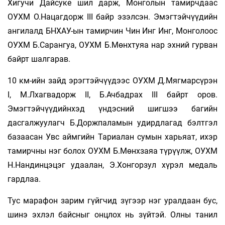
Хигучи Дайсуке шил дарж, Монголын тамирчдаас
ОУХМ О.Нацагдорж III байр эзэлсэн. Эмэгтэйчүүдийн
ангилалд БНХАУ-ын тамирчин Чин Инг Инг, Монголоос
ОУХМ Б.Сарангуа, ОУХМ Б.Мөнхтуяа нар эхний гурван
байрт шалгарав.
10 км-ийн зайд эрэгтэйчүүдээс ОУХМ Д.Мягмарсүрэн
I, М.Лхагвадорж II, Б.Ачбадрах III байрт оров.
Эмэгтэйчүүдийнхэд үндэсний шигшээ багийн
дасгалжуулагч Б.Доржпаламын удирдлагад бэлтгэл
базаасан Увс аймгийн Тариалан сумын харьяат, ихэр
тамирчны нэг болох ОУХМ Б.Мөнхзаяа түрүүлж, ОУХМ
Н.Нан­динцэцэг удаалан, Э.Хонгорзул хүрэл медаль
гардлаа.
Тус марафон зарим гүйгчид зүгээр нэг уралдаан бус,
шинэ эхлэл байсныг онцлох нь зүйтэй. Олны танил