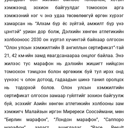
хэмжээнд зохион байгуулдаг томоохон арга
хэмжээний нэг ч энэ удаа төсөөлөөгүй өргөн хүрээг
хамарсан нь “Алхам бүр ёс зүйтэй, амжилт бүр үнэ
цэнтэй” уриан дор болж, Дэлхийн хөнгөн атлетикийн
холбооноос 2030 он хүртэл хүчинтэй байхаар олгосон
“Олон улсын хэмжилтийн В ангиллын сертификат”-тай
21, 42 км-ийн замд явагдсанаараа онцлог байлаа. Энэ
жилээс тус марафон нь дэлхийн жишигт нийцсэн
томоохон тэмцээн болон өргөжиж буй тул ирэх онд
үүнээс ч олон дотоод, гадаадын шинэ танил оролцох
нь тодорхой болов. Олон улсын хэмжилтийн
сертификат олгосон замаар гүйлтийг зохион байгуулж
буй, эсэхийг Азийн хөнгөн атлетикийн холбооны зам
хэмжигч Малайзын иргэн Миререси Соосэймани, мөн
“Берлин марафон”, “Лондон марафон”, “Саппоро
марафон” зэрэгт ашигладаг “Race Result