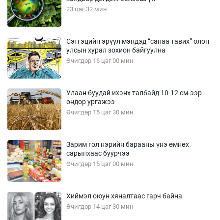
23 цаг 32 мин
Сэтгэцийн эрүүл мэндэд “санаа тавих” олон
улсын хурал зохион байгуулна
Өчигдөр 16 цаг 00 мин
Улаан буудай ихэнх талбайд 10-12 см-ээр
өндөр ургажээ
Өчигдөр 15 цаг 30 мин
Зарим гол нэрийн барааны үнэ өмнөх
сарынхаас буурчээ
Өчигдөр 15 цаг 00 мин
Хиймэл оюун хяналтаас гарч байна
Өчигдөр 14 цаг 30 мин