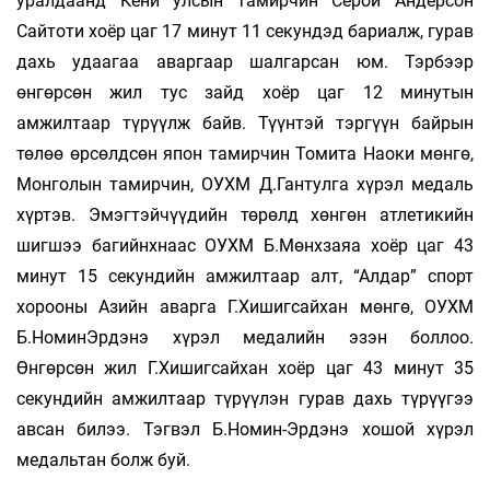
уралдаанд Кени улсын тамирчин Серой Андерсон
Сайтоти хоёр цаг 17 минут 11 секундэд бариалж, гурав
дахь удаагаа аваргаар шалгарсан юм. Тэрбээр
өнгөрсөн жил тус зайд хоёр цаг 12 минутын
амжилтаар түрүүлж байв. Түүнтэй тэргүүн байрын
төлөө өрсөлдсөн япон тамирчин Томита Наоки мөнгө,
Монголын тамирчин, ОУХМ Д.Гантулга хүрэл медаль
хүртэв. Эмэгтэйчүүдийн төрөлд хөнгөн атлетикийн
шигшээ багийнхнаас ОУХМ Б.Мөнхзаяа хоёр цаг 43
минут 15 секундийн амжилтаар алт, “Алдар” спорт
хорооны Азийн аварга Г.Хишигсайхан мөнгө, ОУХМ
Б.НоминЭрдэнэ хүрэл медалийн эзэн боллоо.
Өнгөрсөн жил Г.Хишигсайхан хоёр цаг 43 минут 35
секундийн амжилтаар түрүүлэн гурав дахь түрүүгээ
авсан билээ. Тэгвэл Б.Номин-Эрдэнэ хошой хүрэл
медальтан болж буй.