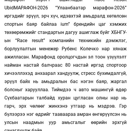
UbidМАРАФОН-2026 “Улаанбаатар марафон-2026”
иргэдийг эрүүл, эрч хүч, идэвхтэй амьдралд хөтөлсөн
спортын баяр байлаа ium” брендийн цаг хэмжих
төхөөрөмжийг стандартын дагуу ашиглаж буйг ХБНГУ-
ын “Race result” компанийн техникийн дэмжлэг,
борлуулалтын менежер Рубенс Колечко нар хянаж
ажилласан. Марафонд оролцогчдын эл тоон үзүүлэлт
найман настай балчраас 80 настай иргэд спортоор
хичээллэхэд анхаарал хандуулж, стресс бухимдалгүй,
эрүүл байх нь амьдралын бас нэгэн баяр, жаргал
болсныг харууллаа. Тиймдээ ч авто машингүй өдөр
Сүхбаатарын талбайд хуран цугласан олны нар нь
гарч, эрх чөлөөг жинхэнэ утгаар нь мэдрэв. Гэр
бүлээрээ нэг өдрийг тааваараа амран өнгөрүүлсэн нь
улсын наадмын уур амьсгалыг өөрийн эрхгүй
санагдуулж байв.