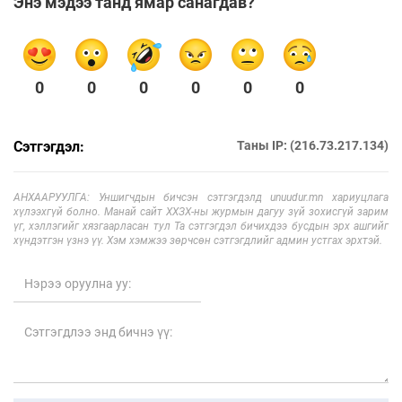
Энэ мэдээ танд ямар санагдав?
0
0
0
0
0
0
Сэтгэгдэл:
Таны IP: (216.73.217.134)
АНХААРУУЛГА: Уншигчдын бичсэн сэтгэгдэлд unuudur.mn хариуцлага
хүлээхгүй болно. Манай сайт ХХЗХ-ны журмын дагуу зүй зохисгүй зарим
үг, хэллэгийг хязгаарласан тул Та сэтгэгдэл бичихдээ бусдын эрх ашгийг
хүндэтгэн үзнэ үү. Хэм хэмжээ зөрчсөн сэтгэгдлийг админ устгах эрхтэй.