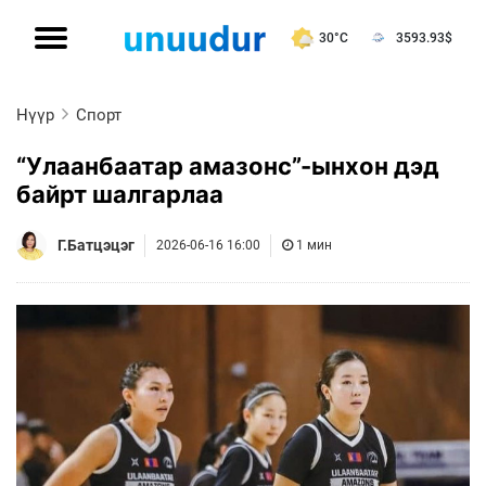
30°C
3593.93
$
Нүүр
Спорт
“Улаанбаатар амазонс”-ынхон дэд
байрт шалгарлаа
Г.Батцэцэг
2026-06-16 16:00
1 мин