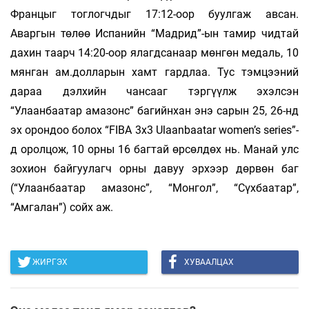
Францыг тоглогчдыг 17:12-оор буулгаж авсан.
Аваргын төлөө Испанийн “Мадрид”-ын тамир­ чидтай
дахин таарч 14:20-оор ялагдсанаар мөнгөн медаль, 10
мянган ам.долларын хамт гардлаа. Тус тэмцээний
дараа дэлхийн чансааг тэргүүлж эхэлсэн
“Улаанбаатар амазонс” багийнхан энэ сарын 25, 26-нд
эх орондоо болох “FIBA 3x3 Ulaanbaatar women’s series”-
д оролцож, 10 орны 16 багтай өрсөлдөх нь. Манай улс
зохион байгуулагч орны давуу эрхээр дөрвөн баг
(“Улаанбаатар амазонс”, “Монгол”, “Сүхбаатар”,
“Амгалан”) сойх аж.
ЖИРГЭХ
ХУВААЛЦАХ