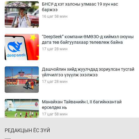
БНСУ-д хэт халсны улмаас 19 хүн нас
баржээ
16 цаг 58 мин
“DeepSeek” компани ӨМӨЗО-д хиймэл оюуны
дата төв байгуулахаар төлөвлөж байна
17 цаг 28 мин
Дашчойлин хийд жуулчдад зориулсан тусгай
үйлчилгээ үзүүлж эхэлжээ
17 цаг 28 мин
Манайхан Тайванийн I, II багийнхантай
өрсөлдөх нь
17 цаг 58 мин
РЕДАКЦЫН ЁС ЗҮЙ
Тарвага хууль бусаар агнах зөрчил