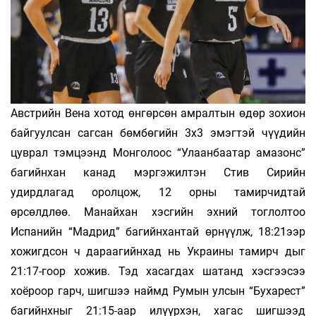
Австрийн Вена хотод өнгөрсөн амралтын өдөр зохион
байгуулсан сагсан бөмбөгийн 3х3 эмэгтэй­ чүүдийн
цуврал тэмцээнд Монголоос “Улаанбаатар амазонс”
багийнхан канад мэргэжилтэн Стив Сирийн
удирдлагад оролцож, 12 орны тамирчидтай
өрсөлдлөө. Манайхан хэсгийн эхний тоглолтоо
Испанийн “Мадрид” багийнхантай өрнүүлж, 18:21ээр
хожигдсон ч дараагийнхад нь Украины тамирч­ дыг
21:17-гоор хожив. Тэд хасагдах шатанд хэсгээсээ
хоёроор гарч, шигшээ наймд Румын улсын “Бухарест”
багийнхныг 21:15-аар илүүрхэн, хагас шигшээд