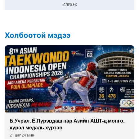
Илгээх
Холбоотой мэдээ
Б.Учрал, Ё.Пүрэвдаш нар Азийн АШТ-д мөнгө,
хүрэл медаль хүртэв
21 цаг 24 мин