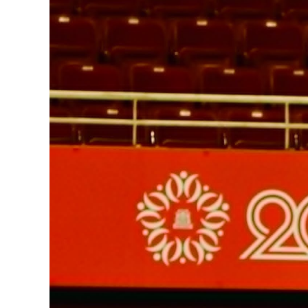
126-гийн НЭГ
Ертөнц
Спорт
Нийгэм
Бөх
Техник технологи
Сагсан бөмбөг
Шинжлэх ухаан
Хөлбөмбөг
Сонин хачин
Олимпын төрөл
Дэлхийн монгол
Тулааны спорт
Олимпын бус төр