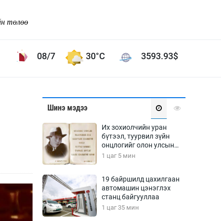
йн төлөө
08/7
30°C
3593.93
$
Соёл урлаг
Шинэ мэдээ
ой хөгжлийн зорилго -
Сонгодог урлаг
Их зохиолчийн уран
Ардын урлаг
бүтээл, туурвил зүйн
онцлогийг олон улсын
Дүрслэх урлаг
судлаачид хэлэлцлээ
1 цаг 5 мин
Өв соёл
таг
Кино урлаг
19 байршилд цахилгаан
автомашин цэнэглэх
 орчин
Цирк
станц байгууллаа
ол
1 цаг 35 мин
Рок поп, хип хоп
энд