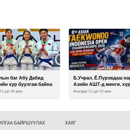
лын баг Абу Дабид
Б.Учрал, Ё.Пүрэвдаш на
ийн хур буулгаж байна
Азийн АШТ-д мөнгө, хү
медаль хүртэв
12 цаг 30 мин
Өчигдөр 12 цаг 03 мин
ИЛГАА БАЙРШУУЛАХ
ХАЯГ