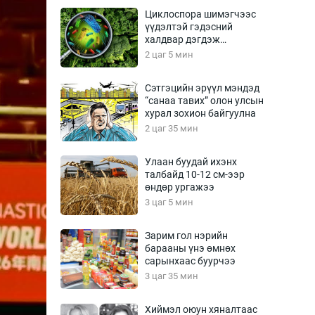
Урлагтай яриа
Циклоспора шимэгчээс
өрчил
үүдэлтэй гэдэсний
халдвар дэгдэж
энд-Эрхэм баян
болзошгүй
2 цаг 5 мин
Сэтгэцийн эрүүл мэндэд
“санаа тавих” олон улсын
хүний үг
хурал зохион байгуулна
2 цаг 35 мин
Улаан буудай ихэнх
талбайд 10-12 см-ээр
ага
Бусад
өндөр ургажээ
3 цаг 5 мин
Фото
сурвалжлагч
Видео
Зарим гол нэрийн
Инфографик
барааны үнэ өмнөх
сарынхаас буурчээ
Санал асуулга
3 цаг 35 мин
Хиймэл оюун хяналтаас