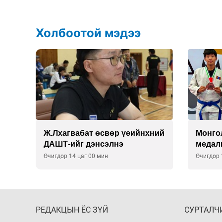
Холбоотой мэдээ
лж,
Ж.Лхагвабат өсвөр үеийнхний
Монго
ДАШТ-ийг дэнсэлнэ
медал
Өчигдөр 14 цаг 00 мин
Өчигдөр 
РЕДАКЦЫН ЁС ЗҮЙ
СУРТАЛЧ