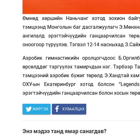
Өмнөд хөршийн Наньчанг хотод зохион байг
тэмцээнд Монголын баг дасгалжуулагч Э.Мөнхна
ангилалд эрэгтэйчүүдийн ганцаарчилсан төр
оноогоор түрүүлэв. Тэгвэл 12-14 насныхад З.Са
Аэробик гимнастикийн оролцогчдоос Б.Оргил
өрсөлддөг тэргүүлэх тамирчдын нэг. Тэрбээр Т
тэмцээний аэробик бүжиг төрөлд Э.Хандтай хамт
ОХУ-ын Екатеринбург хотод болсон “Legend
эрэгтэйчүүдийн ганцаарчилсан болон хосын төрө
ЖИРГЭХ
ХУВААЛЦАХ
Энэ мэдээ танд ямар санагдав?