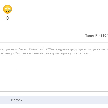
0
Таны IP: (216.
га хүлээхгүй болно. Манай сайт ХХЗХ-ны журмын дагуу зүй зохисгүй зарим үг
эн үзнэ үү. Хэм хэмжээ зөрчсөн сэтгэгдлийг админ устгах эрхтэй.
Илгээх