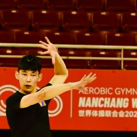
Ханш
Хэрэг з
Эрэлттэй мэдээ
Эрүүл м
Хууль ёс
Хүмүүс
Албаны 
Бусад
Life style
Ярилцл
Зөвлөгөө
Хоймор
Өнөөдрийн тухай
Уншигч-
өл