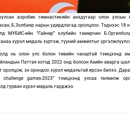
уулсан аэробик гимнастикийн анхдугаар олон улсын 
сан, Б.Золбаяр нарын удирдлагад оролцлоо. Тэднээс 18 
өлд МУБИС-ийн “Гайнер” клубийн тамирчин Б.Оргилбол
йханаа хүрэл медаль хүртэж, түүний амжилтыг үргэлжлүүлс
болд нь олон улс болон тивийн чанартай тэмцээнд а
айландын Паттая хотод 2022 онд болсон Азийн аварга шал
 оролцож, эх орондоо хүрэл медальтай ирсэн билээ. Дара
s challenge games-2023” тэмцээнд улсаа төлөөлж ор
лд гурван хүрэл медаль гарджээ.