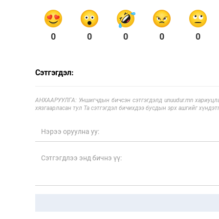
0
0
0
0
0
Сэтгэгдэл:
АНХААРУУЛГА: Уншигчдын бичсэн сэтгэгдэлд unuudur.mn хариуцла
хязгаарласан тул Та сэтгэгдэл бичихдээ бусдын эрх ашгийг хүндэтг