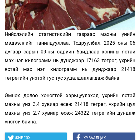
Нийслэлийн статистикийн газраас махны үнийн
мэдээллийг танилцууллаа. Тодруулбал, 2025 оны 06
дугаар сарын 09-ны өдрийн байдлаар хонины ястай
мах нэг килограмм нь дунджаар 17163 төгрөг, үхрийн
ястай мах нэг килограмм нь дунджаар 21418
төгрөгийн үнэтэй тус тус худалдаалагдаж байна.
Өмнөх долоо хоногтой харьцуулахад үхрийн ястай
махны үнэ 3.4 хувиар өсөж 21418 төгрөг, үхрийн цул
махны үнэ 2.7 хувиар өсөж 24322 төгрөгийн дундаж
үнэтэй байна.
ЖИРГЭХ
ХУВААЛЦАХ