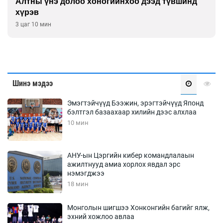
Алтны үнэ долоо хоногийнхоо дээд түвшинд
хүрэв
3 цаг 10 мин
Шинэ мэдээ
Эмэгтэйчүүд Бээжин, эрэгтэйчүүд Японд
бэлтгэл базаахаар хилийн дээс алхлаа
10 мин
АНУ-ын Цэргийн кибер командлалаын
ажилтнууд амиа хорлох явдал эрс
нэмэгджээ
18 мин
Монголын шигшээ Хонконгийн багийг ялж,
эхний хожлоо авлаа