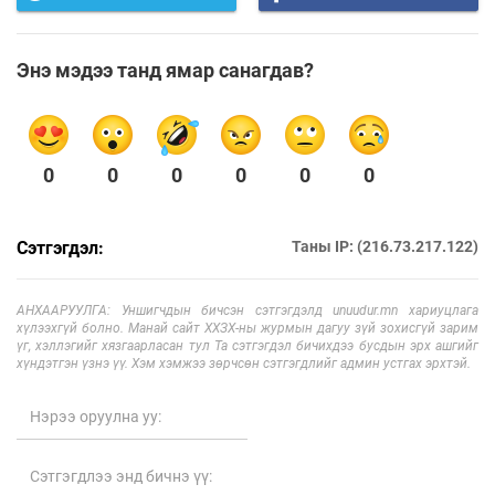
Энэ мэдээ танд ямар санагдав?
0
0
0
0
0
0
Сэтгэгдэл:
Таны IP: (216.73.217.122)
АНХААРУУЛГА: Уншигчдын бичсэн сэтгэгдэлд unuudur.mn хариуцлага
хүлээхгүй болно. Манай сайт ХХЗХ-ны журмын дагуу зүй зохисгүй зарим
үг, хэллэгийг хязгаарласан тул Та сэтгэгдэл бичихдээ бусдын эрх ашгийг
хүндэтгэн үзнэ үү. Хэм хэмжээ зөрчсөн сэтгэгдлийг админ устгах эрхтэй.