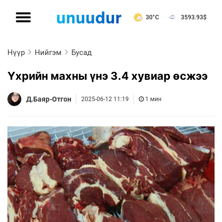
30°C
3593.93
$
Нүүр
Нийгэм
Бусад
Үхрийн махны үнэ 3.4 хувиар өсжээ
Д.Баяр-Отгон
2025-06-12 11:19
1 мин