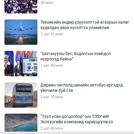
40 мин
Техникийн өндөр үзүүлэлттэй агаарын хөлөг
худалдан авах хүсэлтээ уламжлав
1 цаг 10 мин
“Шатахууны бус, бодлогын хомсдол
нүүрлээд байна”
1 цаг 40 мин
Дөрвөн чиглэлд шөнийн автобус иргэдэд
үйлчилж буй гэв
2 цаг 10 мин
“Туул усан цогцолбор”-ын ТЭЗҮ-ийг
Энэтхэгийн компанид хариуцуулжээ
2 цаг 40 мин