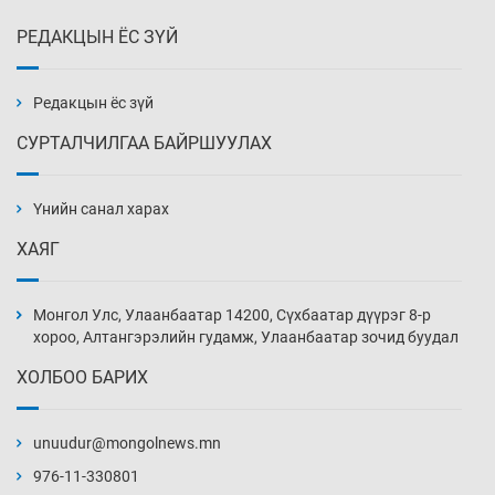
РЕДАКЦЫН ЁС ЗҮЙ
Алтны үнэ долоо хоногийнхоо дээд түвшинд
хүрэв
3 цаг 10 мин
Редакцын ёс зүй
СУРТАЛЧИЛГАА БАЙРШУУЛАХ
Сурагчдын дүрэмт хувцасны иж бүрдэлд
поло цамц орууллаа
Үнийн санал харах
3 цаг 40 мин
ХАЯГ
Шинжлэх ухаанаа хөсөр хаясан улс
чадваргүй мэргэжилтнүүд л “үйлдвэрлэдэг”
Монгол Улс, Улаанбаатар 14200, Сүхбаатар дүүрэг 8-р
4 цаг 10 мин
хороо, Алтангэрэлийн гудамж, Улаанбаатар зочид буудал
ХОЛБОО БАРИХ
Аппликэйшн хөгжүүлэхийн оронд ажлаа хий,
Г.Дамдинням сайд аа
unuudur@mongolnews.mn
4 цаг 40 мин
976-11-330801