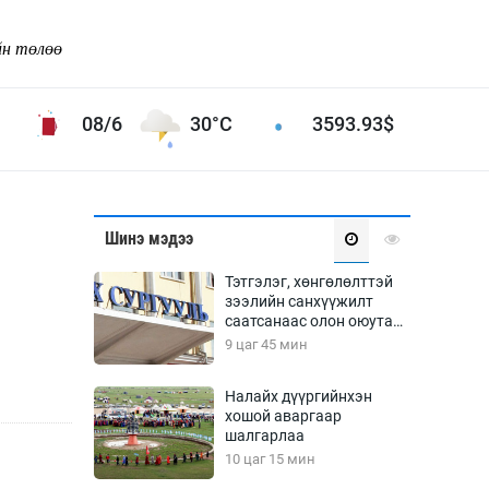
йн төлөө
08/6
30°C
3593.93
$
Соёл урлаг
Шинэ мэдээ
ой хөгжлийн зорилго -
Сонгодог урлаг
Тэтгэлэг, хөнгөлөлттэй
Ардын урлаг
зээлийн санхүүжилт
саатсанаас олон оюутан
Дүрслэх урлаг
төлбөрийн дарамтад
9 цаг 45 мин
Өв соёл
оров
таг
Кино урлаг
Налайх дүүргийнхэн
хошой аваргаар
 орчин
Цирк
шалгарлаа
ол
10 цаг 15 мин
Рок поп, хип хоп
энд