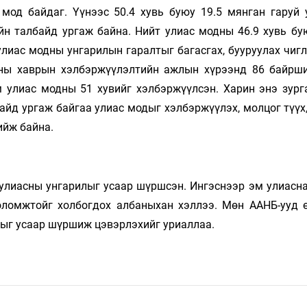
Ханш
мод байдаг. Үүнээс 50.4 хувь буюу 19.5 мянган гаруй 
Хэрэг з
Эрэлттэй мэдээ
йн талбайд ургаж байна. Нийт улиас модны 46.9 хувь бу
Эрүүл м
улиас модны унгарилын гаралтыг багасгах, бууруулах чиг
Хууль ёс
оны хаврын хэлбэржүүлэлтийн ажлын хүрээнд 86 байрш
Хүмүүс
 улиас модны 51 хувийг хэлбэржүүлсэн. Харин энэ зург
Албаны 
йд ургаж байгаа улиас модыг хэлбэржүүлэх, молцог түүх,
Бусад
ийж байна.
Life style
Ярилцл
 улиасны унгарилыг усаар шүршсэн. Ингэснээр эм улиасна
Зөвлөгөө
Хоймор
оломжтойг холбогдох албаныхан хэллээ. Мөн ААНБ-ууд 
Өнөөдрийн тухай
Уншигч-
ыг усаар шүршиж цэвэрлэхийг уриаллаа.
өл