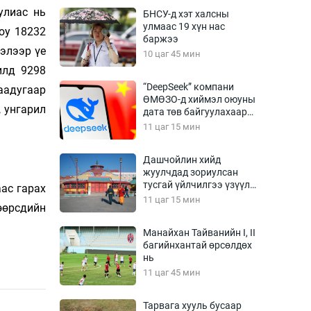
Урлагтай яриа
улиас нь
БНСУ-д хэт халсны
өрчил
улмаас 19 хүн нас
юу 18232
баржээ
энд-Эрхэм баян
лэлээр үе
10 цаг 45 мин
илд 9298
“DeepSeek” компани
аадугаар
ӨМӨЗО-д хиймэл оюуны
хүний үг
 унгарил
дата төв байгуулахаар
төлөвлөж байна
11 цаг 15 мин
Дашчойлин хийд
жуулчдад зориулсан
ага
Бусад
тусгай үйлчилгээ үзүүлж
ас гарах
эхэлжээ
11 цаг 15 мин
Фото
өөрсдийн
сурвалжлагч
Видео
Манайхан Тайванийн I, II
Инфографик
багийнхантай өрсөлдөх
нь
Санал асуулга
11 цаг 45 мин
Тарвага хууль бусаар