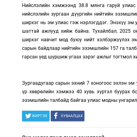
126-гийн НЭГ
Нийслэлийн хэмжээнд 38.8 мянга гаруй улиас 
нийслэлийн зургаан дүүргийн нийтийн эзэмшли
ширхэг нь эм улиас гэж нэрлэгддэг. Энэхүү эм 
шаттай ажлууд хийж байна. Тухайлбал, 2025 
ширхэг навчит мод буюу нийт хэлбэржүүлэх эм
сарын байдлаар нийтийн эзэмшлийн 157 га талба
гарсан үед шүршиж угаах зэрэг ажлыг тогтмол х
Ертөнц
Спорт
Зургаадугаар сарын эхний 7 хоногоос эхлэн эм
Нийгэм
Бөх
үр хөврөлийн хэмжээ 40 хувь хүртэл буурах б
Техник технологи
Сагсан бөмбөг
эзэмшлийн талбайд байгаа улиас модны унгарил
Шинжлэх ухаан
Хөлбөмбөг
ЖИРГЭХ
ХУВААЛЦАХ
Сонин хачин
Олимпын төрөл
Дэлхийн монгол
Тулааны спорт
Олимпын бус төр