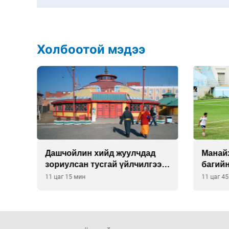
Холбоотой мэдээ
О-
Дашчойлин хийд жуулчдад
Манайх
зориулсан тусгай үйлчилгээ
багий
үзүүлж эхэлжээ
11 цаг 15 мин
11 цаг 4