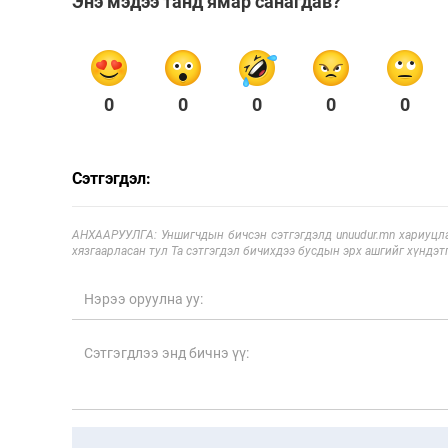
Энэ мэдээ танд ямар санагдав?
Олимп 2024
0
0
0
0
0
Сэтгэгдэл:
АНХААРУУЛГА: Уншигчдын бичсэн сэтгэгдэлд unuudur.mn хариуцла
хязгаарласан тул Та сэтгэгдэл бичихдээ бусдын эрх ашгийг хүндэтг