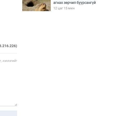
агнах зөрчил буурсангүй
12 цаг 15 мин
Х.Улам-Өрнөх байр
урагшилж, долоод
жагсжээ
12 цаг 45 мин
3.216.226)
Ж.Лхагвабат өсвөр
үеийнхний ДАШТ-ийг
, хэллэгийг
дэнсэлнэ
13 цаг 15 мин
Иран тэсэж үлдсэн ч
удаан хугацаанд хүнд
үеийг туулна
13 цаг 45 мин
Боловсролын зээлийн
сангаар гадаадад