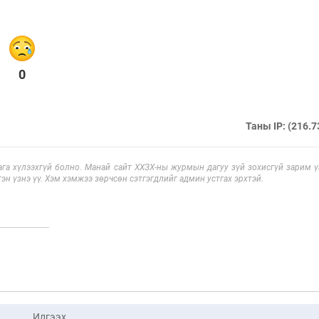
0
Таны IP: (216.7
га хүлээхгүй болно. Манай сайт ХХЗХ-ны журмын дагуу зүй зохисгүй зарим үг
эн үзнэ үү. Хэм хэмжээ зөрчсөн сэтгэгдлийг админ устгах эрхтэй.
Илгээх