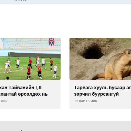
ан Тайванийн I, II
Тарвага хууль бусаар а
нхантай өрсөлдөх нь
зөрчил буурсангүй
5 мин
12 цаг 15 мин