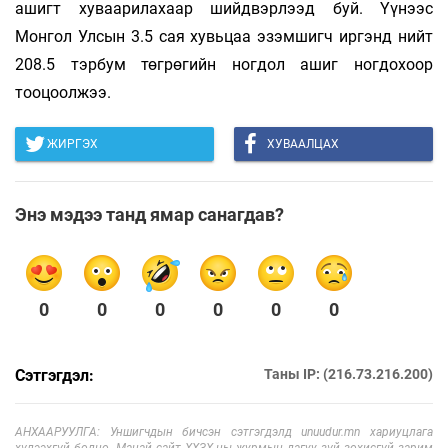
ашигт хуваарилахаар шийдвэрлээд буй. Үүнээс
Монгол Улсын 3.5 сая хувьцаа эзэмшигч иргэнд нийт
208.5 тэрбум төгрөгийн ногдол ашиг ногдохоор
тооцоолжээ.
ЖИРГЭХ
ХУВААЛЦАХ
Энэ мэдээ танд ямар санагдав?
0
0
0
0
0
0
Сэтгэгдэл:
Таны IP: (216.73.216.200)
АНХААРУУЛГА: Уншигчдын бичсэн сэтгэгдэлд unuudur.mn хариуцлага