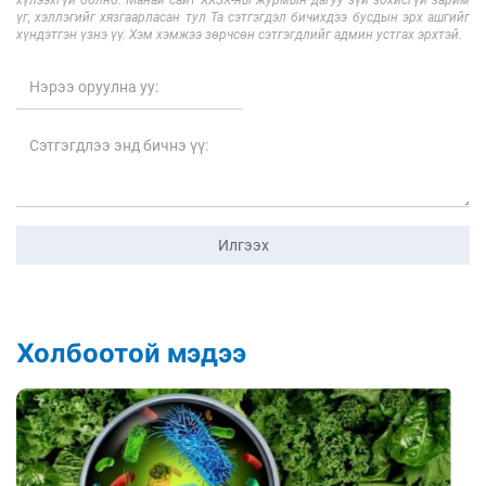
хүлээхгүй болно. Манай сайт ХХЗХ-ны журмын дагуу зүй зохисгүй зарим
үг, хэллэгийг хязгаарласан тул Та сэтгэгдэл бичихдээ бусдын эрх ашгийг
хүндэтгэн үзнэ үү. Хэм хэмжээ зөрчсөн сэтгэгдлийг админ устгах эрхтэй.
Илгээх
Холбоотой мэдээ