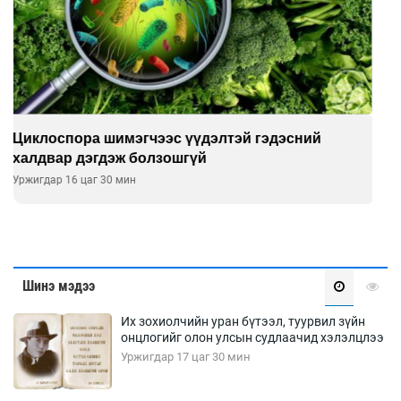
Сэтгэцийн эрүүл мэндэд “санаа тавих” олон
улсын хурал зохион байгуулна
Уржигдар 16 цаг 00 мин
Шинэ мэдээ
Их зохиолчийн уран бүтээл, туурвил зүйн
онцлогийг олон улсын судлаачид хэлэлцлээ
Уржигдар 17 цаг 30 мин