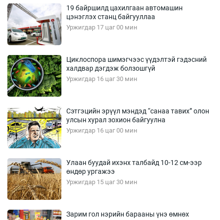
19 байршилд цахилгаан автомашин
цэнэглэх станц байгууллаа
Уржигдар 17 цаг 00 мин
Циклоспора шимэгчээс үүдэлтэй гэдэсний
халдвар дэгдэж болзошгүй
Уржигдар 16 цаг 30 мин
Сэтгэцийн эрүүл мэндэд “санаа тавих” олон
улсын хурал зохион байгуулна
Уржигдар 16 цаг 00 мин
Улаан буудай ихэнх талбайд 10-12 см-ээр
өндөр ургажээ
Уржигдар 15 цаг 30 мин
Зарим гол нэрийн барааны үнэ өмнөх