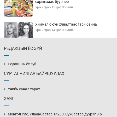
сарынхаас буурчээ
Уржигдар 15 цаг 00 мин
Хиймэл оюун хяналтаас гарч байна
Уржигдар 14 цаг 30 мин
РЕДАКЦЫН ЁС ЗҮЙ
Эмэгтэйчүүд Бээжин, эрэгтэйчүүд Японд
бэлтгэл базаахаар хилийн дээс алхлаа
Уржигдар 14 цаг 00 мин
Редакцын ёс зүй
СУРТАЛЧИЛГАА БАЙРШУУЛАХ
АНУ-ын Цэргийн кибер командлалаын
ажилтнууд амиа хорлох явдал эрс
нэмэгджээ
Үнийн санал харах
Уржигдар 13 цаг 52 мин
ХАЯГ
Монголын шигшээ Хонконгийн багийг ялж,
эхний хожлоо авлаа
Монгол Улс, Улаанбаатар 14200, Сүхбаатар дүүрэг 8-р
Уржигдар 13 цаг 30 мин