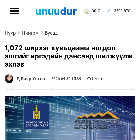
30°C
3593.87
$
Нүүр
Нийгэм
Бусад
1,072 ширхэг хувьцааны ногдол
ашгийг иргэдийн дансанд шилжүүлж
эхлэв
Д.Баяр-Отгон
2026-04-30 15:39
1 мин