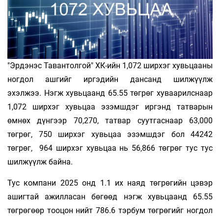
"Эрдэнэс Тавантолгой" ХК-ийн 1,072 ширхэг хувьцааны
ногдол ашгийг иргэдийн дансанд шилжүүлж
эхэлжээ. Нэгж хувьцаанд 65.55 төгрөг хуваарилснаар
1,072 ширхэг хувьцаа эзэмшдэг иргэнд татварын
өмнөх дүнгээр 70,270, татвар суутгаснаар 63,000
төгрөг, 750 ширхэг хувьцаа эзэмшдэг бол 44242
төгрөг, 964 ширхэг хувьцаа нь 56,866 төгрөг тус тус
шилжүүлж байна.
Тус компани 2025 онд 1.1 их наяд төгрөгийн цэвэр
ашигтай ажилласан бөгөөд нэгж хувьцаанд 65.55
төгрөгөөр тооцон нийт 786.6 тэрбум төгрөгийг ногдол