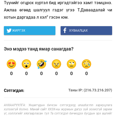
Түүнийг огцрох хүртэл бид иргэдтэйгээ хамт тэмцэнэ.
Ажлаа өгөөд шалгуул гэдэг үгээ Т.Даваадалай чи
хотын даргадаа л хэл” гэсэн юм.
ЖИРГЭХ
ХУВААЛЦАХ
Энэ мэдээ танд ямар санагдав?
0
0
0
0
0
0
Сэтгэгдэл:
Таны IP: (216.73.216.207)
АНХААРУУЛГА: Уншигчдын бичсэн сэтгэгдэлд unuudur.mn хариуцлага
хүлээхгүй болно. Манай сайт ХХЗХ-ны журмын дагуу зүй зохисгүй зарим
үг, хэллэгийг хязгаарласан тул Та сэтгэгдэл бичихдээ бусдын эрх ашгийг