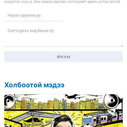
хүндэтгэн үзнэ үү. Хэм хэмжээ зөрчсөн сэтгэгдлийг админ устгах эрхтэй.
Илгээх
Холбоотой мэдээ