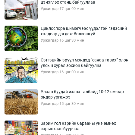
цэнэглэх станц байгууллаа
Уржигдар 17 цаг 00 мин
Циклоспора шимэгчээс үүдэлтэй гэдэсний
халдвар дэгдэж болзошгүй
Уржигдар 16 цаг 30 мин
Сэтгэцийн эрүүл мэндэд “санаа тавих” олон
улсын хурал зохион байгуулна
Уржигдар 16 цаг 00 мин
Улаан буудай ихэнх талбайд 10-12 см-ээр
өндөр ургажээ
Уржигдар 15 цаг 30 мин
Зарим гол нэрийн барааны үнэ өмнөх
сарынхаас буурчээ