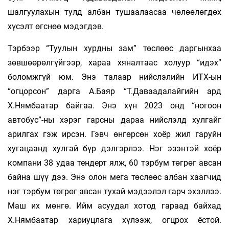
шалгуулахын тулд албан тушаалаасаа чөлөөлөгдөх
хүсэлт өгснөө мэдэгдэв.
Тэрбээр “Туулын хурдны зам” төслөөс даргынхаа
зөвшөөрөлгүйгээр, хараа хяналтаас холуур “идэх”
боломжгүй юм. Энэ талаар нийслэлийн ИТХ-ын
“огцорсон” дарга А.Баяр “Т.Даваадалайгийн ард
Х.Нямбаатар байгаа. Энэ хүн 2023 онд “ногоон
автобус”-ны хэрэг гарсны дараа нийслэлд хулгайг
арилгах гэж ирсэн. Гэвч өнгөрсөн хоёр жил гаруйн
хугацаанд хулгай бүр дэлгэрлээ. Нэг эзэнтэй хоёр
компани 38 удаа тендерт ялж, 60 тэрбум төгрөг авсан
байна шүү дээ. Энэ олон мега төслөөс албан хаагчид
нэг тэрбум төгрөг авсан тухай мэдээлэл гарч эхэллээ.
Маш их мөнгө. Ийм асуудал хотод гараад байхад
Х.Нямбаатар хариуцлага хүлээж, огцрох ёстой.