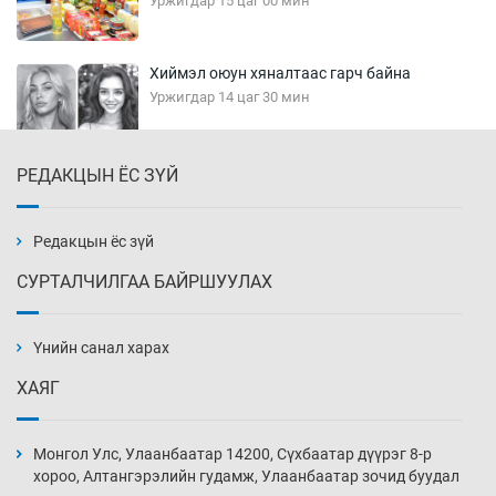
Уржигдар 15 цаг 00 мин
Хиймэл оюун хяналтаас гарч байна
Уржигдар 14 цаг 30 мин
РЕДАКЦЫН ЁС ЗҮЙ
Эмэгтэйчүүд Бээжин, эрэгтэйчүүд Японд
бэлтгэл базаахаар хилийн дээс алхлаа
Уржигдар 14 цаг 00 мин
Редакцын ёс зүй
СУРТАЛЧИЛГАА БАЙРШУУЛАХ
АНУ-ын Цэргийн кибер командлалаын
ажилтнууд амиа хорлох явдал эрс
нэмэгджээ
Үнийн санал харах
Уржигдар 13 цаг 52 мин
ХАЯГ
Монголын шигшээ Хонконгийн багийг ялж,
эхний хожлоо авлаа
Монгол Улс, Улаанбаатар 14200, Сүхбаатар дүүрэг 8-р
Уржигдар 13 цаг 30 мин
хороо, Алтангэрэлийн гудамж, Улаанбаатар зочид буудал