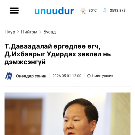
30°C
3593.87
$
Нүүр
Нийгэм
Бусад
Т.Даваадалай өргөдлөө өгч,
Д.Ихбаярыг Удирдах зөвлөл нь
дэмжсэнгүй
Өнөөдөр сонин
2026-05-01 12:00
1 мин унших