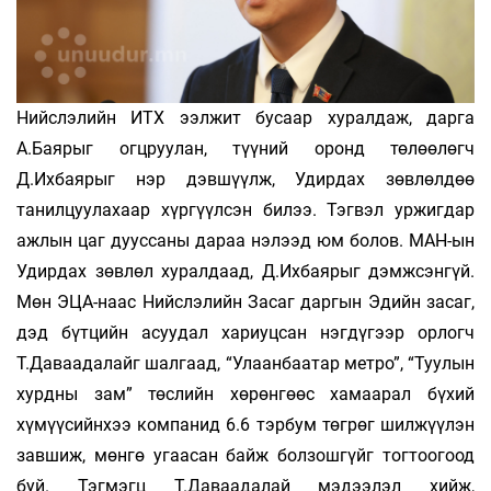
Нийслэлийн ИТХ ээлжит бусаар хуралдаж, дарга
А.Баярыг огцруулан, түүний оронд төлөөлөгч
Д.Ихбаярыг нэр дэвшүүлж, Удирдах зөвлөлдөө
танилцуулахаар хүргүүлсэн билээ. Тэгвэл уржигдар
ажлын цаг дууссаны дараа нэлээд юм болов. МАН-ын
Удирдах зөвлөл хуралдаад, Д.Ихбаярыг дэмжсэнгүй.
Мөн ЭЦА-наас Нийслэлийн Засаг даргын Эдийн засаг,
дэд бүтцийн асуудал хариуцсан нэгдүгээр орлогч
Т.Даваадалайг шалгаад, “Улаанбаатар метро”, “Туулын
хурдны зам” төслийн хөрөнгөөс хамаарал бүхий
хүмүүсийнхээ компанид 6.6 тэрбум төгрөг шилжүүлэн
завшиж, мөнгө угаасан байж болзошгүйг тогтоогоод
буй. Тэгмэгц Т.Даваадалай мэдээлэл хийж,