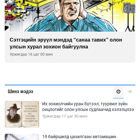
Сэтгэцийн эрүүл мэндэд “санаа тавих” олон
улсын хурал зохион байгуулна
Уржигдар 16 цаг 00 мин
Шинэ мэдээ
Их зохиолчийн уран бүтээл, туурвил зүйн
онцлогийг олон улсын судлаачид хэлэлцлээ
Уржигдар 17 цаг 30 мин
19 байршилд цахилгаан автомашин