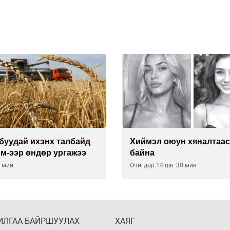
буудай ихэнх талбайд
Хиймэл оюун хяналтаас
см-ээр өндөр ургажээ
байна
5 мин
Өчигдөр 14 цаг 30 мин
ИЛГАА БАЙРШУУЛАХ
ХАЯГ