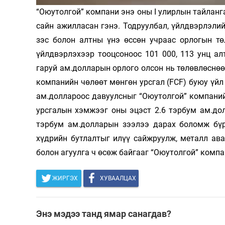
“Оюутолгой” компани энэ оны I улирлын тайланг
Олимп 2024
сайн ажилласан гэнэ. Тодруулбал, үйлдвэрлэлий
зэс болон алтны үнэ өссөн учраас орлогын тө
үйлдвэрлэхээр тооцсоноос 101 000, 113 унц ал
гаруй ам.долларын орлого олсон нь төлөвлөснөөс
компанийн чөлөөт мөнгөн урсгал (FCF) буюу үйл
ам.доллароос давуулсныг “Оюутолгой” компаний
урсгалын хэмжээг оны эцэст 2.6 тэрбум ам.дол
тэрбум ам.долларын зээлээ дарах боломж бүр
хүдрийн бутлалтыг илүү сайжруулж, металл ав
болон агуулга ч өсөж байгааг “Оюутолгой” комп
ЖИРГЭХ
ХУВААЛЦАХ
Энэ мэдээ танд ямар санагдав?