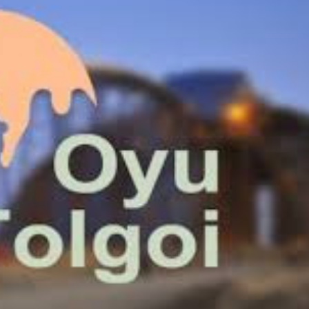
Ханш
Хэрэг з
Эрэлттэй мэдээ
Эрүүл м
Хууль ёс
Хүмүүс
Албаны 
Бусад
Life style
Ярилцл
Зөвлөгөө
Хоймор
Өнөөдрийн тухай
Уншигч-
өл