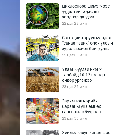
Урлагтай яриа
Циклоспора шимэгчээс
өрчил
үүдэлтэй гэдэсний
халдвар дэгдэж
энд-Эрхэм баян
болзошгүй
22 цаг 25 мин
Сэтгэцийн эрүүл мэндэд
“санаа тавих” олон улсын
хүний үг
хурал зохион байгуулна
22 цаг 55 мин
Улаан буудай ихэнх
талбайд 10-12 см-ээр
ага
Бусад
өндөр ургажээ
23 цаг 25 мин
Фото
сурвалжлагч
Видео
Зарим гол нэрийн
Инфографик
барааны үнэ өмнөх
сарынхаас буурчээ
Санал асуулга
23 цаг 55 мин
Хиймэл оюун хяналтаас