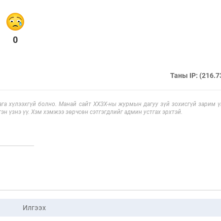
0
Таны IP: (216.7
га хүлээхгүй болно. Манай сайт ХХЗХ-ны журмын дагуу зүй зохисгүй зарим үг
эн үзнэ үү. Хэм хэмжээ зөрчсөн сэтгэгдлийг админ устгах эрхтэй.
Илгээх