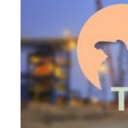
126-гийн НЭГ
Ертөнц
Спорт
Нийгэм
Бөх
Техник технологи
Сагсан бөмбөг
Шинжлэх ухаан
Хөлбөмбөг
Сонин хачин
Олимпын төрөл
Дэлхийн монгол
Тулааны спорт
Олимпын бус төр