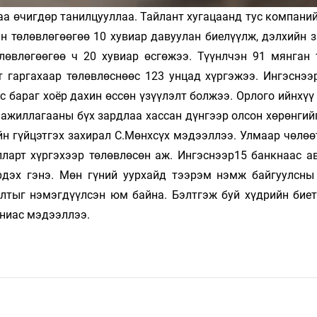
аа өчигдөр танилцууллаа. Тайлант хугацаанд тус компани
н төлөвлөгөөгөө 10 хувиар давуулан биелүүлж, дэлхийн з
лөвлөгөөгөө ч 20 хувиар өсгөжээ. Түүнлчэн 91 мянган 
т гаргахаар төлөвлөснөөс 123 унцад хүргэжээ. Ингэснээр
 бараг хоёр дахин өссөн үзүүлэлт болжээ. Орлого ийнхүү
 ажиллагааны бүх зардлаа хассан дүнгээр олсон хөрөнгий
н гүйцэтгэх захирал С.Мөнхсүх мэдээллээ. Улмаар чөлөө
ларт хүргэхээр төлөвлөсөн аж. Ингэснээр15 банкнаас ав
дэх гэнэ. Мөн гүний уурхайд тээрэм нэмж байгуулсны
алтыг нэмэгдүүлсэн юм байна. Бэлтгэж буй хүдрийн бие
аниас мэдээллээ.