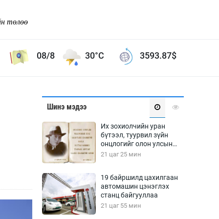
йн төлөө
08/8
30°C
3593.87
$
Соёл урлаг
Шинэ мэдээ
ой хөгжлийн зорилго -
Сонгодог урлаг
Их зохиолчийн уран
Ардын урлаг
бүтээл, туурвил зүйн
онцлогийг олон улсын
Дүрслэх урлаг
судлаачид хэлэлцлээ
21 цаг 25 мин
Өв соёл
таг
Кино урлаг
19 байршилд цахилгаан
автомашин цэнэглэх
 орчин
Цирк
станц байгууллаа
ол
21 цаг 55 мин
Рок поп, хип хоп
энд