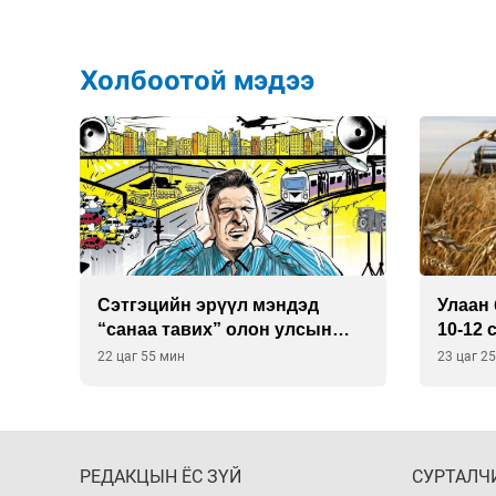
Холбоотой мэдээ
Сэтгэцийн эрүүл мэндэд
Улаан 
р
“санаа тавих” олон улсын
10-12 
хурал зохион байгуулна
22 цаг 55 мин
23 цаг 2
РЕДАКЦЫН ЁС ЗҮЙ
СУРТАЛЧ