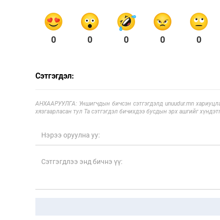
0
0
0
0
0
Сэтгэгдэл:
АНХААРУУЛГА: Уншигчдын бичсэн сэтгэгдэлд unuudur.mn хариуцла
хязгаарласан тул Та сэтгэгдэл бичихдээ бусдын эрх ашгийг хүндэтг