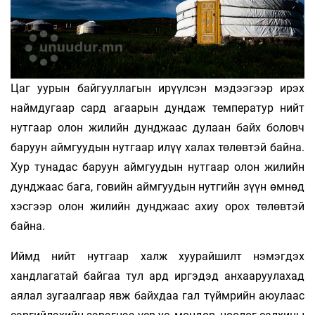
Цаг уурын байгууллагын ирүүлсэн мэдээгээр ирэх
наймдугаар сард агаарын дундаж температур нийт
нутгаар олон жилийн дунджаас дулаан байх боловч
баруун аймгуудын нутгаар илүү халах төлөвтэй байна.
Хур тунадас баруун аймгуудын нутгаар олон жилийн
дунджаас бага, говийн аймгуудын нутгийн зүүн өмнөд
хэсгээр олон жилийн дунджаас ахиу орох төлөвтэй
байна.
Иймд нийт нутгаар халж хуурайшилт нэмэгдэх
хандлагатай байгаа тул ард иргэдэд анхааруулахад
аялал зугаалгаар явж байхдаа гал түймрийн аюулаас