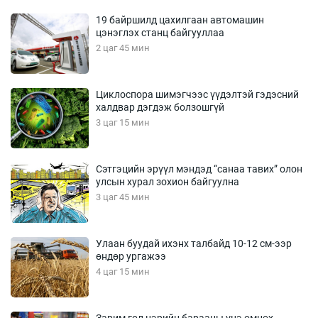
19 байршилд цахилгаан автомашин
цэнэглэх станц байгууллаа
2 цаг 45 мин
Циклоспора шимэгчээс үүдэлтэй гэдэсний
халдвар дэгдэж болзошгүй
3 цаг 15 мин
Сэтгэцийн эрүүл мэндэд “санаа тавих” олон
улсын хурал зохион байгуулна
3 цаг 45 мин
Улаан буудай ихэнх талбайд 10-12 см-ээр
өндөр ургажээ
4 цаг 15 мин