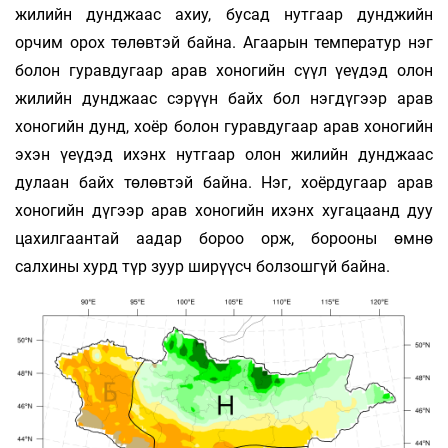
жилийн дунджаас ахиу, бусад нутгаар дунджийн
орчим орох төлөвтэй байна. Агаарын температур нэг
болон гуравдугаар арав хоногийн сүүл үеүдэд олон
жилийн дунджаас сэрүүн байх бол нэгдүгээр арав
хоногийн дунд, хоёр болон гуравдугаар арав хоногийн
эхэн үеүдэд ихэнх нутгаар олон жилийн дунджаас
дулаан байх төлөвтэй байна. Нэг, хоёрдугаар арав
хоногийн дүгээр арав хоногийн ихэнх хугацаанд дуу
цахилгаантай аадар бороо орж, борооны өмнө
салхины хурд түр зуур ширүүсч болзошгүй байна.