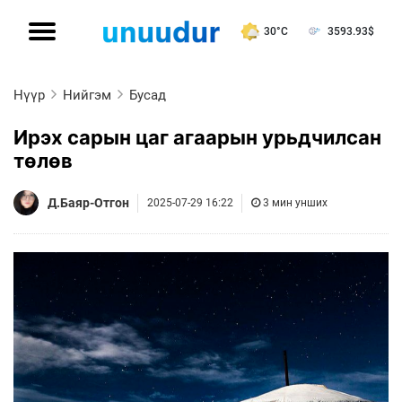
30°C
3593.93
$
Нүүр
Нийгэм
Бусад
Ирэх сарын цаг агаарын урьдчилсан
төлөв
Д.Баяр-Отгон
2025-07-29 16:22
3 мин унших