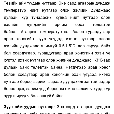
Төвийн аймгуудын нутгаар.:Энэ сард агаарын дундаж
температур нийт нутгаар олон жилийн дунджаас
дулаан, хур тунадасны хувьд нийт нутгаар олон
жилийн дунджийн орчим орох төлөвтэй
байна. Агаарын температур нэг болон гуравдугаар
арав хоногийн сүүл үеүдэд ихэнх нутгаар олоон
жилийн дунджаас ялимгүй 0.5-1.5°С–аар сэрүүн байх
бол хоёрдугаар, гуравдугаар арав хоногийн эхэн үе
хүртэл ихэнх нутгаар олон жилийн дунджаас 1-3°С-аар
дулаан байх төлөвтэй байна. Нэгдүгээр арав хоног
болон хоёдугаар арав хоногийн эхэн үеүдэд ихэнх
нутгаар бороо, зарим газраар дуу цахилгаантай аадар
бороо орж, зарим үед борооны өмнө салхины хурд түр
зуур ширүүсч болзошгүй байна.
Зүүн аймгуудын нутгаар:
Энэ сард агаарын дундаж
температур нийт нутгаар дулаан, хур тунадас нийт