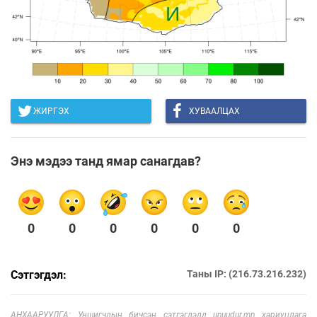
ЖИРГЭХ
ХУВААЛЦАХ
Энэ мэдээ танд ямар санагдав?
0
0
0
0
0
0
Сэтгэгдэл:
Таны IP: (216.73.216.232)
АНХААРУУЛГА: Уншигчдын бичсэн сэтгэгдэлд unuudur.mn хариуцлага