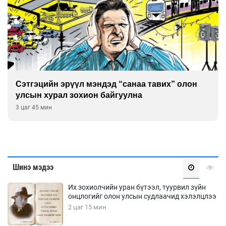
Сэтгэцийн эрүүл мэндэд “санаа тавих” олон
улсын хурал зохион байгуулна
3 цаг 45 мин
Шинэ мэдээ
Их зохиолчийн уран бүтээл, туурвил зүйн
онцлогийг олон улсын судлаачид хэлэлцлээ
2 цаг 15 мин