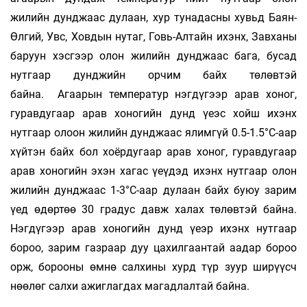
жилийн дунджаас дулаан, хур тунадасны хувьд Баян-
Өлгий, Увс, Ховдын нутаг, Говь-Алтайн ихэнх, Завханы
баруун хэсгээр олон жилийн дунджаас бага, бусад
нутгаар дунджийн орчим байх төлөвтэй
байна. Агаарын температур нэгдүгээр арав хоног,
гуравдугаар арав хоногийн дунд үеэс хойш ихэнх
нутгаар олоон жилийн дунджаас ялимгүй 0.5-1.5°С-аар
хүйтэн байх бол хоёрдугаар арав хоног, гуравдугаар
арав хоногийн эхэн хагас үеүдэд ихэнх нутгаар олон
жилийн дунджаас 1-3°С-аар дулаан байх буюу зарим
үед өдөртөө 30 градус давж халах төлөвтэй байна.
Нэгдүгээр арав хоногийн дунд үеэр ихэнх нутгаар
бороо, зарим газраар дуу цахилгаантай аадар бороо
орж, борооны өмнө салхины хурд түр зуур ширүүсч
нөөлөг салхи ажиглагдах магадлалтай байна.