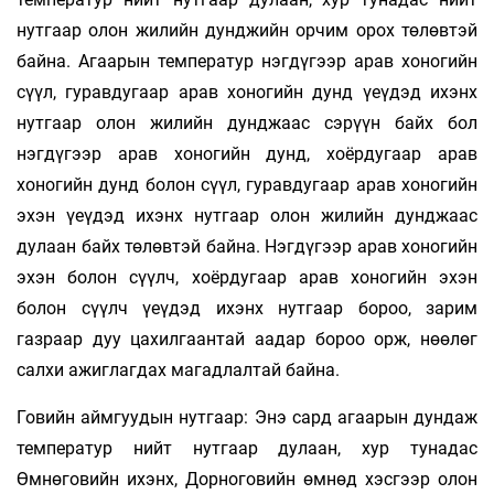
нутгаар олон жилийн дунджийн орчим орох төлөвтэй
байна. Агаарын температур нэгдүгээр арав хоногийн
сүүл, гуравдугаар арав хоногийн дунд үеүдэд ихэнх
нутгаар олон жилийн дунджаас сэрүүн байх бол
нэгдүгээр арав хоногийн дунд, хоёрдугаар арав
хоногийн дунд болон сүүл, гуравдугаар арав хоногийн
эхэн үеүдэд ихэнх нутгаар олон жилийн дунджаас
дулаан байх төлөвтэй байна. Нэгдүгээр арав хоногийн
эхэн болон сүүлч, хоёрдугаар арав хоногийн эхэн
болон сүүлч үеүдэд ихэнх нутгаар бороо, зарим
газраар дуу цахилгаантай аадар бороо орж, нөөлөг
салхи ажиглагдах магадлалтай байна.
Говийн аймгуудын нутгаар: Энэ сард агаарын дундаж
температур нийт нутгаар дулаан, хур тунадас
Өмнөговийн ихэнх, Дорноговийн өмнөд хэсгээр олон