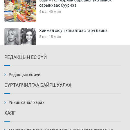
Зарим гол нэрийн барааны үнэ өмнөх
сарынхаас буурчээ
4 цаг 45 мин
Хиймэл оюун хяналтаас гарч байна
5 цаг 15 мин
РЕДАКЦЫН ЁС ЗҮЙ
Эмэгтэйчүүд Бээжин, эрэгтэйчүүд Японд
бэлтгэл базаахаар хилийн дээс алхлаа
5 цаг 45 мин
Редакцын ёс зүй
СУРТАЛЧИЛГАА БАЙРШУУЛАХ
АНУ-ын Цэргийн кибер командлалаын
ажилтнууд амиа хорлох явдал эрс
нэмэгджээ
Үнийн санал харах
5 цаг 53 мин
ХАЯГ
Монголын шигшээ Хонконгийн багийг ялж,
эхний хожлоо авлаа