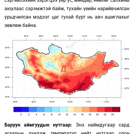
сэргийлэхийн зэрэгцээ үер ус, мөндөр, нөөлөг салхины
аюулаас сэрэмжтэй байж, тухайн үеийн нарийвчилсан
урьдчилсан мэдээг цаг тухай бүрт нь авч ашиглахыг
зөвлөж байна.
Баруун аймгуудын нутгаар:
Энэ наймдугаар сард
агаарын дундаж температур нийт нутгаар олон