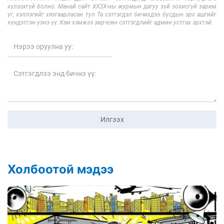
хүлээхгүй болно. Манай сайт ХХЗХ-ны журмын дагуу зүй зохисгүй зарим
үг, хэллэгийг хязгаарласан тул Та сэтгэгдэл бичихдээ бусдын эрх ашгийг
хүндэтгэн үзнэ үү. Хэм хэмжээ зөрчсөн сэтгэгдлийг админ устгах эрхтэй.
Илгээх
Холбоотой мэдээ