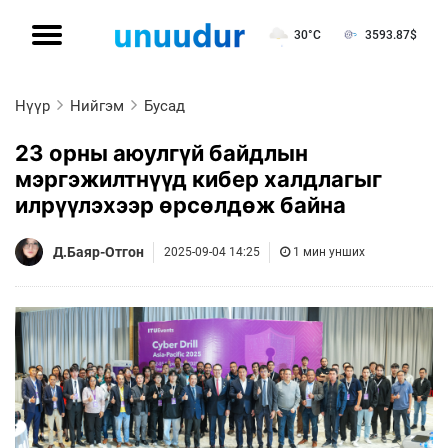
30°C
3593.87
$
Нүүр
Нийгэм
Бусад
23 орны аюулгүй байдлын
мэргэжилтнүүд кибер халдлагыг
илрүүлэхээр өрсөлдөж байна
Д.Баяр-Отгон
2025-09-04 14:25
1 мин унших