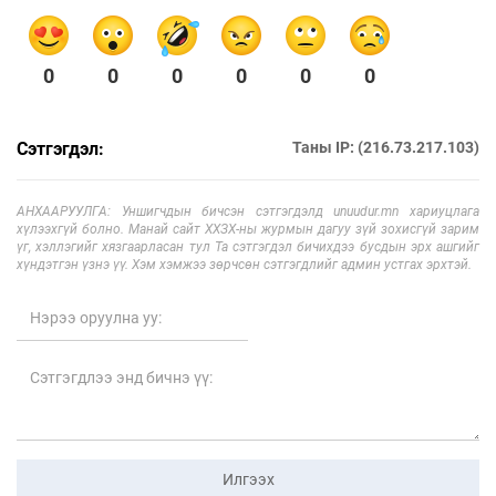
0
0
0
0
0
0
Сэтгэгдэл:
Таны IP: (216.73.217.103)
АНХААРУУЛГА: Уншигчдын бичсэн сэтгэгдэлд unuudur.mn хариуцлага
хүлээхгүй болно. Манай сайт ХХЗХ-ны журмын дагуу зүй зохисгүй зарим
үг, хэллэгийг хязгаарласан тул Та сэтгэгдэл бичихдээ бусдын эрх ашгийг
хүндэтгэн үзнэ үү. Хэм хэмжээ зөрчсөн сэтгэгдлийг админ устгах эрхтэй.
Илгээх