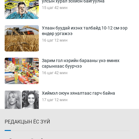
улсын хурал зохион байгуулна
15 цаг 42 мин
Улаан буудай ихэнх талбайд 10-12 см-ээр
өндөр ургажээ
16 цаг 12 мин
Зарим гол нэрийн барааны үнэ өмнөх
сарынхаас буурчээ
16 цаг 42 мин
Хиймэл оюун хяналтаас гарч байна
17 цаг 12 мин
РЕДАКЦЫН ЁС ЗҮЙ
Эмэгтэйчүүд Бээжин, эрэгтэйчүүд Японд
бэлтгэл базаахаар хилийн дээс алхлаа
17 цаг 42 мин