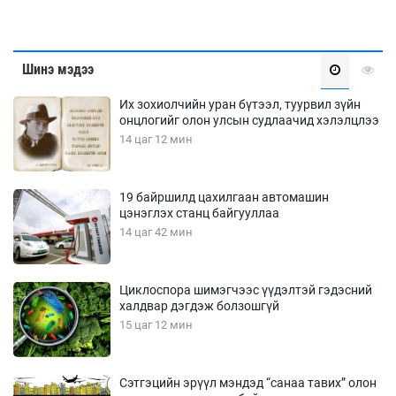
Шинэ мэдээ
Их зохиолчийн уран бүтээл, туурвил зүйн
онцлогийг олон улсын судлаачид хэлэлцлээ
14 цаг 12 мин
19 байршилд цахилгаан автомашин
цэнэглэх станц байгууллаа
14 цаг 42 мин
Циклоспора шимэгчээс үүдэлтэй гэдэсний
халдвар дэгдэж болзошгүй
15 цаг 12 мин
Сэтгэцийн эрүүл мэндэд “санаа тавих” олон