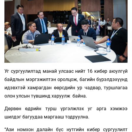
Уг сургуулилтад манай улсаас нийт 16 кибер аюулгүй
байдлын мэргэжилтэн оролцож, багийн бүрэлдэхүүнд
идэвхтэй хамрагдан өөрсдийн ур чадвар, туршлагаа
олон улсын түвшинд харуулж байна.
Дөрвөн өдрийн турш үргэлжлэх уг арга хэмжээ
шилдэг багуудаа маргааш тодруулна.
“Ази номхон далайн бүс нутгийн кибер сургуулилт