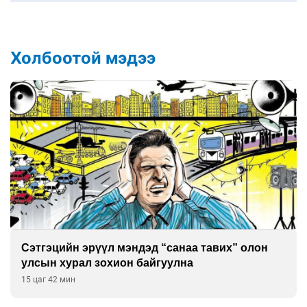
Холбоотой мэдээ
Сэтгэцийн эрүүл мэндэд “санаа тавих” олон
улсын хурал зохион байгуулна
15 цаг 42 мин