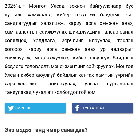
2025”-ыг Монгол Улсад зохион байгуулснаар бүс
нутгийн хэмжээнд кибер аюулгүй байдлын чиг
хандлагуудыг хэлэлцэж, хариу арга хэмжээ авах,
хамгаалалтыг сайжруулах шийдлүүдийн талаар санал
солилцох, халдлага, зөрчлийг илрүүлэх, таслан
зогсоох, хариу арга хэмжээ авах ур чадварыг
сайжруулж, чадавхжуулах, кибер аюулгүй байдлын
бодлого төлөвлөлт, менежментийг сайжруулах, Монгол
Улсын кибер аюулгүй байдлыг хангах хамтын үүргийн
хэрэгжилтийг танилцуулах, улсаа сурталчлан
таниулахад чухал ач холбогдолтой юм.
ЖИРГЭХ
ХУВААЛЦАХ
Энэ мэдээ танд ямар санагдав?