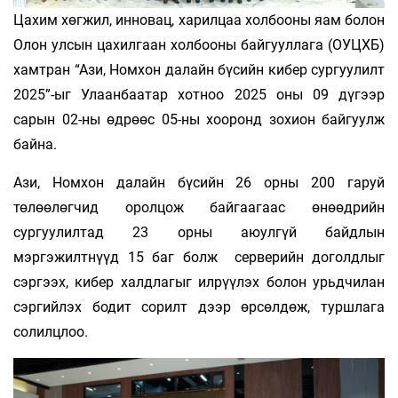
Цахим хөгжил, инновац, харилцаа холбооны яам болон
Олон улсын цахилгаан холбооны байгууллага (ОУЦХБ)
хамтран “Ази, Номхон далайн бүсийн кибер сургуулилт
2025”-ыг Улаанбаатар хотноо 2025 оны 09 дүгээр
сарын 02-ны өдрөөс 05-ны хооронд зохион байгуулж
байна.
Ази, Номхон далайн бүсийн 26 орны 200 гаруй
төлөөлөгчид оролцож байгаагаас өнөөдрийн
сургуулилтад 23 орны аюулгүй байдлын
мэргэжилтнүүд 15 баг болж серверийн доголдлыг
сэргээх, кибер халдлагыг илрүүлэх болон урьдчилан
сэргийлэх бодит сорилт дээр өрсөлдөж, туршлага
солилцлоо.