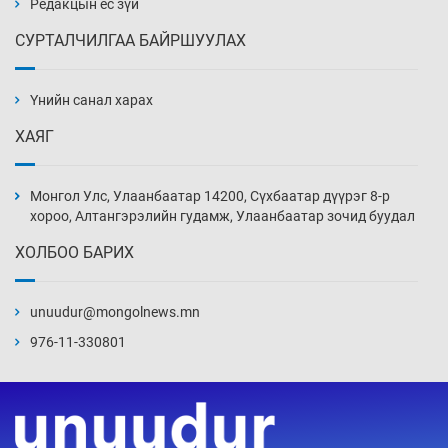
Редакцын ёс зүй
СУРТАЛЧИЛГАА БАЙРШУУЛАХ
АНУ-ын Цэргийн кибер командлалаын
ажилтнууд амиа хорлох явдал эрс
нэмэгджээ
Үнийн санал харах
17 цаг 50 мин
ХАЯГ
Монголын шигшээ Хонконгийн багийг ялж,
эхний хожлоо авлаа
Монгол Улс, Улаанбаатар 14200, Сүхбаатар дүүрэг 8-р
18 цаг 12 мин
хороо, Алтангэрэлийн гудамж, Улаанбаатар зочид буудал
ХОЛБОО БАРИХ
Техникийн өндөр үзүүлэлттэй агаарын хөлөг
худалдан авах хүсэлтээ уламжлав
unuudur@mongolnews.mn
18 цаг 42 мин
976-11-330801
“Шатахууны бус, бодлогын хомсдол
нүүрлээд байна”
19 цаг 12 мин