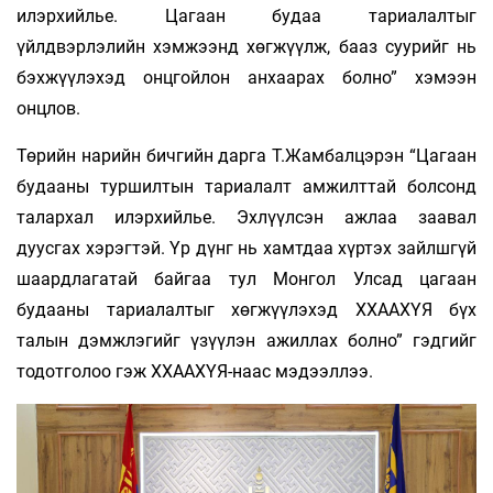
илэрхийлье. Цагаан будаа тариалалтыг
үйлдвэрлэлийн хэмжээнд хөгжүүлж, бааз суурийг нь
бэхжүүлэхэд онцгойлон анхаарах болно” хэмээн
онцлов.
Төрийн нарийн бичгийн дарга Т.Жамбалцэрэн “Цагаан
будааны туршилтын тариалалт амжилттай болсонд
талархал илэрхийлье. Эхлүүлсэн ажлаа заавал
дуусгах хэрэгтэй. Үр дүнг нь хамтдаа хүртэх зайлшгүй
шаардлагатай байгаа тул Монгол Улсад цагаан
будааны тариалалтыг хөгжүүлэхэд ХХААХҮЯ бүх
талын дэмжлэгийг үзүүлэн ажиллах болно” гэдгийг
тодотголоо гэж ХХААХҮЯ-наас мэдээллээ.