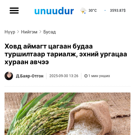
30°C
3593.87
$
Нүүр
Нийгэм
Бусад
Ховд аймагт цагаан будаа
туршилтаар тариалж, эхний ургацаа
хураан авчээ
Д.Баяр-Отгон
2025-09-30 13:26
1 мин унших