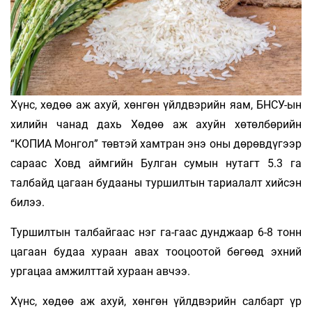
Хүнс, хөдөө аж ахуй, хөнгөн үйлдвэрийн яам, БНСУ-ын
хилийн чанад дахь Хөдөө аж ахуйн хөтөлбөрийн
“КОПИА Монгол” төвтэй хамтран энэ оны дөрөвдүгээр
сараас Ховд аймгийн Булган сумын нутагт 5.3 га
талбайд цагаан будааны туршилтын тариалалт хийсэн
билээ.
Туршилтын талбайгаас нэг га-гаас дунджаар 6-8 тонн
цагаан будаа хураан авах тооцоотой бөгөөд эхний
ургацаа амжилттай хураан авчээ.
Хүнс, хөдөө аж ахуй, хөнгөн үйлдвэрийн салбарт үр