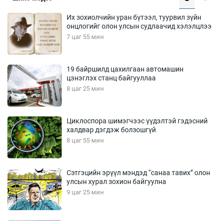
Их зохиолчийн уран бүтээл, туурвил зүйн
онцлогийг олон улсын судлаачид хэлэлцлээ
7 цаг 55 мин
19 байршилд цахилгаан автомашин
цэнэглэх станц байгууллаа
8 цаг 25 мин
Циклоспора шимэгчээс үүдэлтэй гэдэсний
халдвар дэгдэж болзошгүй
8 цаг 55 мин
Сэтгэцийн эрүүл мэндэд “санаа тавих” олон
улсын хурал зохион байгуулна
9 цаг 25 мин