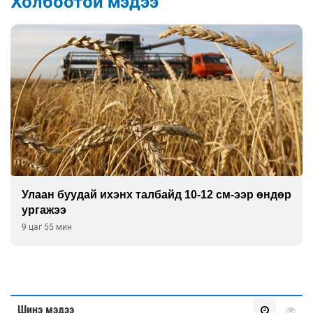
Холбоотой мэдээ
Улаан буудай ихэнх талбайд 10-12 см-ээр өндөр
ургажээ
9 цаг 55 мин
Шинэ мэдээ