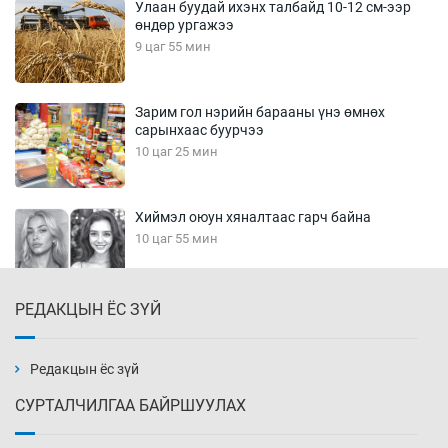
Улаан буудай ихэнх талбайд 10-12 см-ээр
өндөр ургажээ
9 цаг 55 мин
Зарим гол нэрийн барааны үнэ өмнөх
сарынхаас буурчээ
10 цаг 25 мин
Хиймэл оюун хяналтаас гарч байна
10 цаг 55 мин
РЕДАКЦЫН ЁС ЗҮЙ
Эмэгтэйчүүд Бээжин, эрэгтэйчүүд Японд
бэлтгэл базаахаар хилийн дээс алхлаа
11 цаг 25 мин
Редакцын ёс зүй
СУРТАЛЧИЛГАА БАЙРШУУЛАХ
АНУ-ын Цэргийн кибер командлалаын
ажилтнууд амиа хорлох явдал эрс