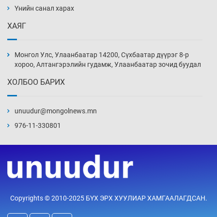
нэмэгджээ
Үнийн санал харах
11 цаг 33 мин
ХАЯГ
Монголын шигшээ Хонконгийн багийг ялж,
эхний хожлоо авлаа
Монгол Улс, Улаанбаатар 14200, Сүхбаатар дүүрэг 8-р
11 цаг 55 мин
хороо, Алтангэрэлийн гудамж, Улаанбаатар зочид буудал
ХОЛБОО БАРИХ
Техникийн өндөр үзүүлэлттэй агаарын хөлөг
худалдан авах хүсэлтээ уламжлав
unuudur@mongolnews.mn
12 цаг 25 мин
976-11-330801
“Шатахууны бус, бодлогын хомсдол
нүүрлээд байна”
12 цаг 55 мин
Дөрвөн чиглэлд шөнийн автобус иргэдэд
Copyrights © 2010-2025 БҮХ ЭРХ ХУУЛИАР ХАМГААЛАГДСАН.
үйлчилж буй гэв
13 цаг 25 мин