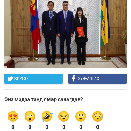
ЖИРГЭХ
ХУВААЛЦАХ
Энэ мэдээ танд ямар санагдав?
0
0
0
0
0
0