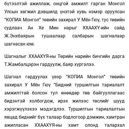
бүтээлтэй ажиллаж, онцгой амжилт гарган Монгол
Улсын хөгжил дэвшилд үнэтэй хувь нэмэр оруулсан
“КОПИА Монгол” төвийн захирал У Мён Гюү, тус төвийн
судлаач Ан Хе Мин нарыг ХХААХҮ-ийн сайд
Ж.Энхбаярын тушаалаар салбарын шагналаар
шагнасан юм.
Шагналыг ХХААХҮЯ-ны Төрийн нарийн бичгийн дарга
Т.Жамбалцэрэн гардуулж, баяр хүргэлээ.
Шагнал гардуулах үеэр “КОПИА Монгол” төвийн
захирал У Мён Гюү “Бидний туршилтын тариалалт
амжилттай болсон тул өнөөдөр төв байгууллагаас
бидэнтэй холбогдож, ирэх жилээс төслийг шууд
хэрэгжүүлэхээ мэдэгдлээ. Туршилтын тариалалтын
явцад биднийг бүх талаар бодлогоор дэмжин, хамтран
ажилласан ХХААХҮЯ-ны хамт олонд талархал