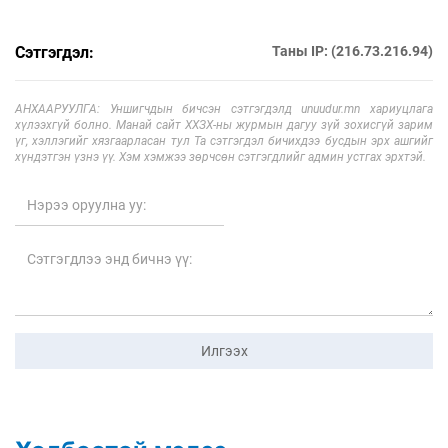
Сэтгэгдэл:
Таны IP: (216.73.216.94)
АНХААРУУЛГА: Уншигчдын бичсэн сэтгэгдэлд unuudur.mn хариуцлага
хүлээхгүй болно. Манай сайт ХХЗХ-ны журмын дагуу зүй зохисгүй зарим
үг, хэллэгийг хязгаарласан тул Та сэтгэгдэл бичихдээ бусдын эрх ашгийг
хүндэтгэн үзнэ үү. Хэм хэмжээ зөрчсөн сэтгэгдлийг админ устгах эрхтэй.
Илгээх