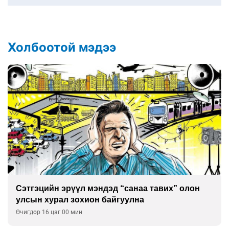
Холбоотой мэдээ
Сэтгэцийн эрүүл мэндэд “санаа тавих” олон
улсын хурал зохион байгуулна
Өчигдөр 16 цаг 00 мин