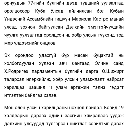
орнуудын 77-гийн бүлгийн дээд түвшний уулзалтад
оролцохоор Куба Улсад айлчилсан бол Кубын
Үндэсний Ассамблейн гишүүн Мариэла Кастро манай
улсад зохион байгуулсан Дэлхийн эмэгтэйчүүдийн
чуулга уулзалтад оролцсон нь хоёр улсын түүхэнд тод
мөр үлдээснийг онцлов.
Эх орондоо удахгүй бүр мөсөн буцахтай нь
холбогдуулан хүлээн авч байгаад Элчин сайд
Х.Родригез парламентын бүлгийн дарга Ө.Шижирт
талархал илэрхийлж, хоёр улсын уламжлалт найрсаг
харилцаа цаашид ч улам өргөжин тэлнэ гэдэгт
итгэлтэй байдгаа хэлэв.
Мөн олон улсын харилцааны нөхцөл байдал, Ковид-19
халдварын дараах эдийн засгийн хямралаас үүдэж
дэлхийн улсуудад тулгарсан нийтлэг сорилтыг давах