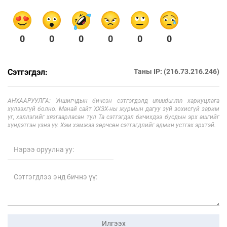
0
0
0
0
0
0
Сэтгэгдэл:
Таны IP: (216.73.216.246)
АНХААРУУЛГА: Уншигчдын бичсэн сэтгэгдэлд unuudur.mn хариуцлага
хүлээхгүй болно. Манай сайт ХХЗХ-ны журмын дагуу зүй зохисгүй зарим
үг, хэллэгийг хязгаарласан тул Та сэтгэгдэл бичихдээ бусдын эрх ашгийг
хүндэтгэн үзнэ үү. Хэм хэмжээ зөрчсөн сэтгэгдлийг админ устгах эрхтэй.
Илгээх