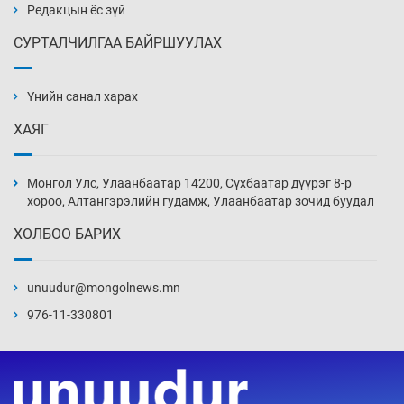
Өчигдөр 14 цаг 00 мин
Редакцын ёс зүй
СУРТАЛЧИЛГАА БАЙРШУУЛАХ
АНУ-ын Цэргийн кибер командлалаын
ажилтнууд амиа хорлох явдал эрс
нэмэгджээ
Үнийн санал харах
Өчигдөр 13 цаг 52 мин
ХАЯГ
Монголын шигшээ Хонконгийн багийг ялж,
эхний хожлоо авлаа
Монгол Улс, Улаанбаатар 14200, Сүхбаатар дүүрэг 8-р
Өчигдөр 13 цаг 30 мин
хороо, Алтангэрэлийн гудамж, Улаанбаатар зочид буудал
ХОЛБОО БАРИХ
Техникийн өндөр үзүүлэлттэй агаарын хөлөг
худалдан авах хүсэлтээ уламжлав
unuudur@mongolnews.mn
Өчигдөр 13 цаг 00 мин
976-11-330801
“Шатахууны бус, бодлогын хомсдол
нүүрлээд байна”
Өчигдөр 12 цаг 30 мин