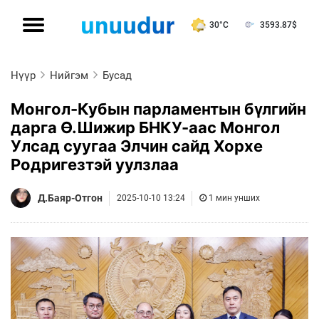
30°C
3593.87
$
Нүүр
Нийгэм
Бусад
Монгол-Кубын парламентын бүлгийн
дарга Ө.Шижир БНКУ-аас Монгол
Улсад суугаа Элчин сайд Хорхе
Родригезтэй уулзлаа
Д.Баяр-Отгон
2025-10-10 13:24
1 мин унших