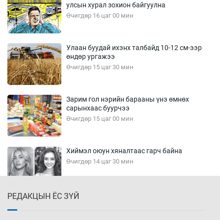
улсын хурал зохион байгуулна
Өчигдөр 16 цаг 00 мин
Улаан буудай ихэнх талбайд 10-12 см-ээр
өндөр ургажээ
Өчигдөр 15 цаг 30 мин
Зарим гол нэрийн барааны үнэ өмнөх
сарынхаас буурчээ
Өчигдөр 15 цаг 00 мин
Хиймэл оюун хяналтаас гарч байна
Өчигдөр 14 цаг 30 мин
РЕДАКЦЫН ЁС ЗҮЙ
Эмэгтэйчүүд Бээжин, эрэгтэйчүүд Японд
бэлтгэл базаахаар хилийн дээс алхлаа