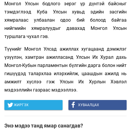
Монгол Улсын бодлого эерэг үр дүнтэй байсныг
тэмдэглээд Куба Улсын хувьд эдийн засгийн
хямралаас улбаалан одоо бий болоод байгаа
нийгмийн хямралуудыг давахад Монгол Улсын
туршлага чухал гэв.
Түүнийг Монгол Улсад ажиллах хугацаанд дэмжлэг
үзүүлэн, хамтран ажилласанд Улсын Их Хурал дахь
Монгол-Кубын парламентын бүлгийн дарга болон нийт
гишүүдэд талархлаа илэрхийлж, цаашдын ажилд нь
амжилт хүслээ гэж Улсын Их Хурлын Хэвлэл
мэдээллийн газраас мэдээллээ.
ЖИРГЭХ
ХУВААЛЦАХ
Энэ мэдээ танд ямар санагдав?