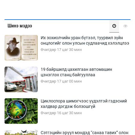
Шинэ мэдээ
Их зохиолчийн уран бүтээл, туурвил зүйн
онцлогийг олон улсын судлаачид хэлэлцлээ
Өчигдөр 17 цаг 30 мин
19 байршилд цахилгаан автомашин
цэнэглэх станц байгууллаа
Өчигдөр 17 цаг 00 мин
Циклоспора шимэгчээс үүдэлтэй гэдэсний
халдвар дэгдэж болзошгүй
Өчигдөр 16 цаг 30 мин
Сэтгэцийн эрүүл мэндэд “санаа тавих” олон