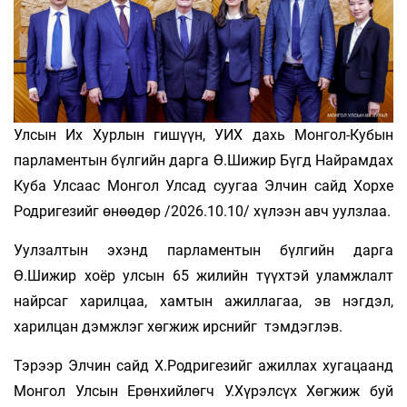
Улсын Их Хурлын гишүүн, УИХ дахь Монгол-Кубын
парламентын бүлгийн дарга Ө.Шижир Бүгд Найрамдах
Куба Улсаас Монгол Улсад суугаа Элчин сайд Хорхе
Родригезийг өнөөдөр /2026.10.10/ хүлээн авч уулзлаа.
Уулзалтын эхэнд парламентын бүлгийн дарга
Ө.Шижир хоёр улсын 65 жилийн түүхтэй уламжлалт
найрсаг харилцаа, хамтын ажиллагаа, эв нэгдэл,
харилцан дэмжлэг хөгжиж ирснийг тэмдэглэв.
Тэрээр Элчин сайд Х.Родригезийг ажиллах хугацаанд
Монгол Улсын Ерөнхийлөгч У.Хүрэлсүх Хөгжиж буй