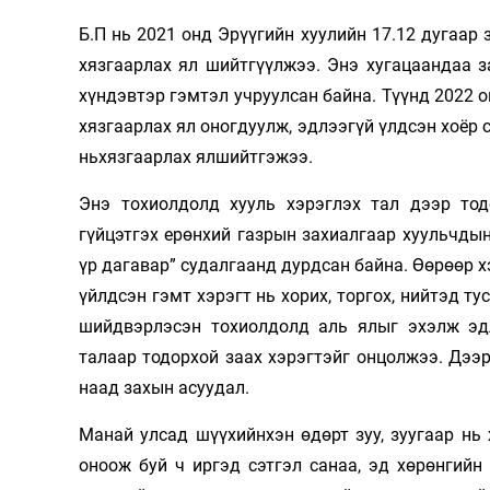
Олимп 2024
Б.П нь 2021 онд Эрүүгийн хуулийн 17.12 дугаар 
хязгаарлах ял шийтгүүлжээ. Энэ хугацаандаа з
хүндэвтэр гэмтэл учруулсан байна. Түүнд 2022 
хязгаарлах ял оногдуулж, эдлээгүй үлдсэн хоёр с
ньхязгаарлах ялшийтгэжээ.
Энэ тохиолдолд хууль хэрэглэх тал дээр то
гүйцэтгэх ерөнхий газрын захиалгаар хуульчды
үр дагавар” судалгаанд дурдсан байна. Өөрөөр х
үйлдсэн гэмт хэрэгт нь хорих, торгох, нийтэд т
шийдвэрлэсэн тохиолдолд аль ялыг эхэлж эдл
талаар тодорхой заах хэрэгтэйг онцолжээ. Дэ
наад захын асуудал.
Манай улсад шүүхийнхэн өдөрт зуу, зуугаар нь
оноож буй ч иргэд сэтгэл санаа, эд хөрөнгийн