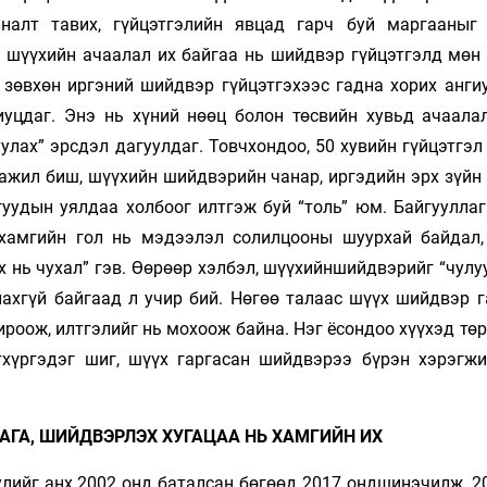
налт тавих, гүйцэтгэлийн явцад гарч буй маргааныг
н шүүхийн ачаалал их байгаа нь шийдвэр гүйцэтгэлд мөн
 зөвхөн иргэний шийдвэр гүйцэтгэхээс гадна хорих анги
иуцдаг. Энэ нь хүний нөөц болон төсвийн хувьд ачаалал
лах” эрсдэл дагуулдаг. Товчхондоо, 50 хувийн гүйцэтгэл
жил биш, шүүхийн шийдвэрийн чанар, иргэдийн эрх зүйн 
уудын уялдаа холбоог илтгэж буй “толь” юм. Байгууллаг
 хамгийн гол нь мэдээлэл солилцооны шуурхай байдал,
 нь чухал” гэв. Өөрөөр хэлбэл, шүүхийншийдвэрийг “чулу
лахгүй байгаад л учир бий. Нөгөө талаас шүүх шийдвэр г
хироож, илтгэлийг нь мохоож байна. Нэг ёсондоо хүүхэд тө
тхүргэдэг шиг, шүүх гаргасан шийдвэрээ бүрэн хэрэгжи
АГА, ШИЙДВЭРЛЭХ ХУГАЦАА НЬ ХАМГИЙН ИХ
лийг анх 2002 онд баталсан бөгөөд 2017 ондшинэчилж, 20