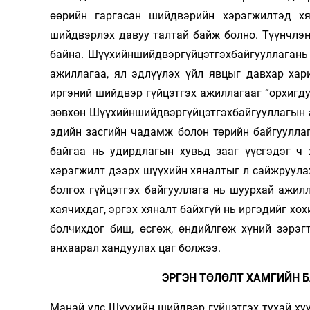
өөрийн гаргасан шийдвэрийн хэрэгжилтэд хя
шийдвэрлэх давуу талтай байж болно. Түүнчлэ
байна. Шүүхийншийдвэргүйцэтгэхбайгууллагань
ажиллагаа, ял эдлүүлэх үйл явцыг давхар хар
иргэний шийдвэр гүйцэтгэх ажиллагааг “орхигдуу
зөвхөн Шүүхийншийдвэргүйцэтгэхбайгууллагын а
эдийн засгийн чадамж болон төрийн байгууллаг
байгаа нь удирдлагын хувьд зааг үүсгэдэг ч
хэрэгжилт дээрх шүүхийн хяналтыг л сайжруулах
болгох гүйцэтгэх байгууллага нь шуурхай ажил
хаячихдаг, эргэх хяналт байхгүй нь иргэдийг хо
болчихдог биш, өсгөж, өндийлгөж хүний зэрэг
анхаарал хандуулах цаг болжээ.
ЭРГЭН ТӨЛӨЛТ ХАМГИЙН Б
Манай улс Шүүхийн шийдвэр гүйцэтгэх тухай хуу