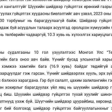
л хангалтгүйг Шүүхийн шийдвэр гүйцэтгэх ерөнхий газры
гуулах гүйцэтгэх хуудасны биелэлтийг авч үзвэл, 2023 оны
 30 тэрбумыг нь барагдуулаагүй байж. Шийдвэр гүйцэт
мдаж буй асуудлын талаарх асуулгад оролцсон хүмүүсийн 
 нь төлбөрийн чадваргүй, 10.3 хувь нь хүлээлгэх хариуцлаг
ны судалгааны 10 гол үзүүлэлтээс Монгол Улс “Тө
ийн бага оноо авч байв. Үүнийг бусад улсынхтай харь
 хэмжээ хамгийн бага (16.9 хувь) байдаг төдийгүй 
зарцуулдаг гэж гарсан. Үүнийг шийдвэрлэх хууль, эрх зү
бэлхнээ харагдана. Гэр бүл салалт, цахим залилангийн г
гөн хохирлыг барагдуулах үйл явц нь шүүхийн шийдвэр г
ц биш. Шүүхийн шийдвэр гүйцэтгэх тухай хуулийг шинэ
лтнүүд үзэж буй. Шүүгчийн шийдвэр цуурайбиш, хөрсөнд 
г бий болгоход шийдвэр гүйцэтгэх байгууллагынхныг 