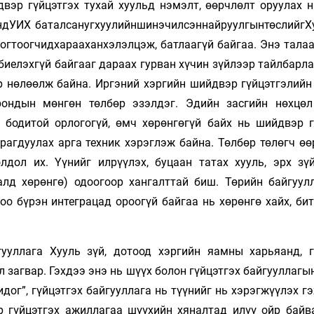
вэр гүйцэтгэх тухай хуульд нэмэлт, өөрчлөлт оруулах н
ондУИХ баталсанугхуулийншинэчилсэннайруулгынтөслийгХу
огтоогчидхарааханхэлэлцэж, батлаагүй байгаа. Энэ талаа
иелэхгүй байгааг дараах гурван хүчин зүйлээр тайлбарла
ар нөлөөлж байна. Иргэний хэргийн шийдвэр гүйцэтгэлийн
рондын мөнгөн төлбөр эзэлдэг. Эдийн засгийн нөхцөл
 бодитой орлогогүй, өмч хөрөнгөгүй байх нь шийдвэр г
рагдуулах арга техник хэрэглэж байна. Төлбөр төлөгч өө
лдол их. Үүнийг илрүүлэх, буцаан татах хууль, эрх зү
лд хөрөнгө) одоогоор хангалттай биш. Төрийн байгуул
доо бүрэн интеграцад ороогүй байгаа нь хөрөнгө хайх, б
ууллага Хууль зүй, дотоод хэргийн яамны харьяанд, г
л загвар. Гэхдээ энэ нь шүүх болон гүйцэтгэх байгууллагы
ог”, гүйцэтгэх байгууллага нь түүнийг нь хэрэгжүүлэх г
р гүйцэтгэх ажиллагаа шүүхийн хяналтад илүү ойр байв