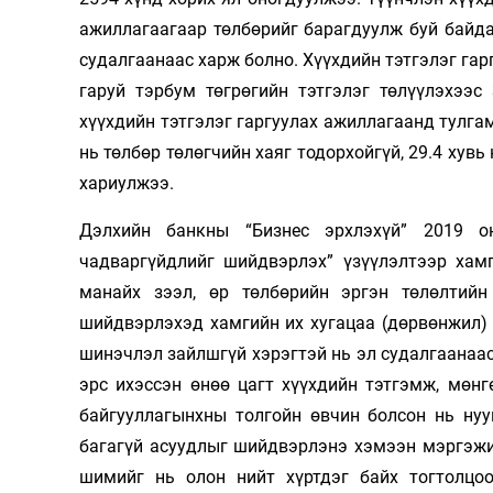
ажиллагаагаар төлбөрийг барагдуулж буй байда
судалгаанаас харж болно. Хүүхдийн тэтгэлэг гар
гаруй тэрбум төгрөгийн тэтгэлэг төлүүлэхээс
хүүхдийн тэтгэлэг гаргуулах ажиллагаанд тулга
нь төлбөр төлөгчийн хаяг тодорхойгүй, 29.4 хувь
хариулжээ.
Дэлхийн банкны “Бизнес эрхлэхүй” 2019 о
чадваргүйдлийг шийдвэрлэх” үзүүлэлтээр хамг
манайх зээл, өр төлбөрийн эргэн төлөлтийн
шийдвэрлэхэд хамгийн их хугацаа (дөрвөнжил) 
шинэчлэл зайлшгүй хэрэгтэй нь эл судалгаанаас 
эрс ихэссэн өнөө цагт хүүхдийн тэтгэмж, мөн
байгууллагынхны толгойн өвчин болсон нь нуу
багагүй асуудлыг шийдвэрлэнэ хэмээн мэргэжи
шимийг нь олон нийт хүртдэг байх тогтолцоо