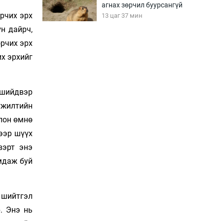
агнах зөрчил буурсангүй
орчих эрх
13 цаг 37 мин
н дайрч,
рчих эрх
Х.Улам-Өрнөх байр
их эрхийг
урагшилж, долоод
жагсжээ
14 цаг 7 мин
 шийдвэр
Ж.Лхагвабат өсвөр
гжилтийн
үеийнхний ДАШТ-ийг
дэнсэлнэ
олон өмнө
14 цаг 37 мин
хээр шүүх
вэрт энэ
Иран тэсэж үлдсэн ч
мдаж буй
удаан хугацаанд хүнд
үеийг туулна
15 цаг 7 мин
 шийтгэл
Боловсролын зээлийн
. Энэ нь
сангаар гадаадад