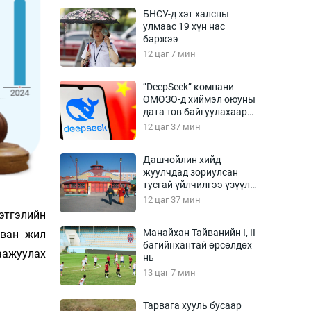
Урлагтай яриа
БНСУ-д хэт халсны
өрчил
улмаас 19 хүн нас
баржээ
энд-Эрхэм баян
12 цаг 7 мин
“DeepSeek” компани
ӨМӨЗО-д хиймэл оюуны
хүний үг
дата төв байгуулахаар
төлөвлөж байна
12 цаг 37 мин
Дашчойлин хийд
жуулчдад зориулсан
ага
Бусад
тусгай үйлчилгээ үзүүлж
эхэлжээ
12 цаг 37 мин
Фото
этгэлийн
сурвалжлагч
Видео
Манайхан Тайванийн I, II
рван жил
Инфографик
багийнхантай өрсөлдөх
аажуулах
нь
Санал асуулга
13 цаг 7 мин
Тарвага хууль бусаар