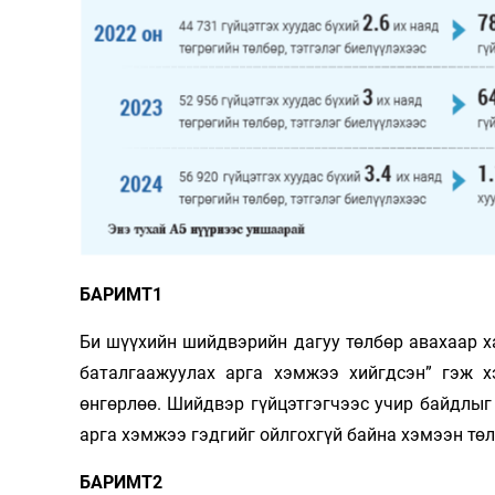
126-гийн НЭГ
Ертөнц
Спорт
БАРИМТ1
Нийгэм
Бөх
Би шүүхийн шийдвэрийн дагуу төлбөр авахаар х
Техник технологи
Сагсан бөмбөг
баталгаажуулах арга хэмжээ хийгдсэн” гэж х
Шинжлэх ухаан
Хөлбөмбөг
өнгөрлөө. Шийдвэр гүйцэтгэгчээс учир байдлыг
Сонин хачин
Олимпын төрөл
арга хэмжээ гэдгийг ойлгохгүй байна хэмээн төл
Дэлхийн монгол
Тулааны спорт
БАРИМТ2
Олимпын бус төр