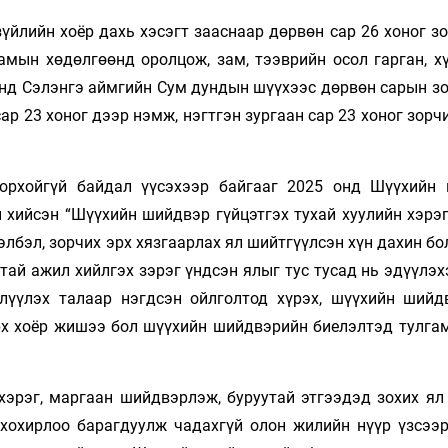
зүйлийн хоёр дахь хэсэгт зааснаар дөрвөн сар 26 хоног з
амын хөдөлгөөнд оролцож, зам, тээврийн осол гарган, хү
онд Сэлэнгэ аймгийн Сум дундын шүүхээс дөрвөн сарын зо
ар 23 хоног дээр нэмж, нэгтгэн зургаан сар 23 хоног зорч
дорхойгүй байдал үүсэхээр байгааг 2025 онд Шүүхийн
н хийсэн “Шүүхийн шийдвэр гүйцэтгэх тухай хуулийн хэрэ
элбэл, зорчих эрх хязгаарлах ял шийтгүүлсэн хүн дахин б
устай ажил хийлгэх зэрэг үндсэн ялыг тус тусад нь эдүүлэ
үүлэх талаар нэгдсэн ойлголтод хүрэх, шүүхийн шийд
эрх хоёр жишээ бол шүүхийн шийдвэрийн биелэлтэд тулга
 хэрэг, маргаан шийдвэрлэж, буруутай этгээдэд зохих ял
 хохирлоо барагдуулж чадахгүй олон жилийн нүүр үзсээр