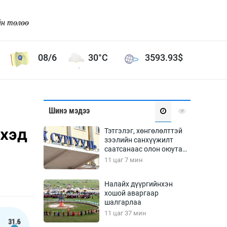
йн төлөө
08/6
30°C
3593.93
$
Соёл урлаг
Шинэ мэдээ
ой хөгжлийн зорилго -
Сонгодог урлаг
эхэд
Тэтгэлэг, хөнгөлөлттэй
Ардын урлаг
зээлийн санхүүжилт
саатсанаас олон оюутан
Дүрслэх урлаг
төлбөрийн дарамтад
11 цаг 7 мин
Өв соёл
оров
таг
Кино урлаг
Налайх дүүргийнхэн
хошой аваргаар
 орчин
Цирк
шалгарлаа
ол
11 цаг 37 мин
Рок поп, хип хоп
энд