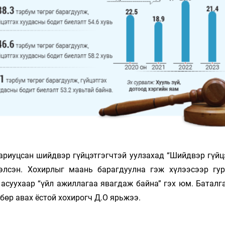
Ханш
Хэрэг з
Эрэлттэй мэдээ
Эрүүл м
Хууль ёс
Хүмүүс
Албаны 
Бусад
Life style
Ярилцл
Зөвлөгөө
Хоймор
ариуцсан шийдвэр гүйцэтгэгчтэй уулзахад “Шийдвэр гүйц
Өнөөдрийн тухай
Уншигч-
элсэн. Хохирлыг маань барагдуулна гэж хүлээсээр гу
 асуухаар “үйл ажиллагаа явагдаж байна” гэх юм. Баталг
бөр авах ёстой хохирогч Д.О ярьжээ.
өл