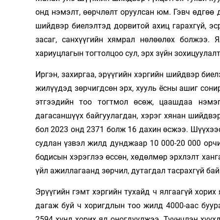
онд нэмэлт, өөрчлөлт оруулсан юм. Гэвч өдгөө
шийдвэр биелэлтэд дорвитой ахиц гарахгүй, эс
засаг, санхүүгийн хямрал нөлөөлөх болжээ. Я
хариуцлагын тогтолцоо сул, эрх зүйн зохицуулалт
Иргэн, захиргаа, эрүүгийн хэргийн шийдвэр биел
жилүүдэд зөрчигдсөн эрх, хууль ёсны ашиг сони
этгээдийн тоо тогтмол өсөж, цаашдаа нэмэг
дагасаншүүх байгуулагдан, хэрэг хянан шийдвэ
бол 2023 онд 2371 болж 16 дахин өсжээ. Шүүхэ
судлан үзвэл жилд дунджаар 10 000-20 000 орч
бодисын хэрэглээ өссөн, хөдөлмөр эрхлэлт ханга
үйл ажиллагаанд зөрчил, дутагдал тасрахгүй бай
Эрүүгийн гэмт хэргийн тухайд ч ялгаагүй хорих 
дагаж буй ч хоригдлын тоо жилд 4000-аас буура
2594 хүнд хорих ял оногдуулжээ. Түүнчлэн хүүх