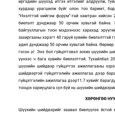
иргэдийн шүүхэд итгэх итгэлийг алдруулж, ту
хурдаар урагшилж буйг олон тоо баримт, бод
“Нээлттэй нийгэм форум”-тай хамтран хийсэн 
биелэлт дунджаар 50 орчим хувьтай байна. 
байгууллагын тоон мэдээнээс харахад эрүүгий
захиргааны хэрэгт 40 гаруй хувийн биелэлттэй 
адил дунджаар 50 орчим хувьтай байна. Өөрөөр 
гэсэн үг. Энэ бол гүйцэтгэвэл зохих шүүхийн ш
үүнээс ч бага хувийн биелэлттэй. Тухайлбал 2
шүүхийн шийдвэр гүйцэтгэх ажиллагааны хүрээ
шийдвэртэй гүйцэтгэлийн ажиллагаа дээр бара
гүйцэтгэлийн ажиллагаа дээр11.7 хувийг барагд
тооцох хариуцлага сул буй нь шүүхийн шийдвэри
ХӨРӨНГӨӨ НУ
Шүүхийн шийдвэрийг заавал биелүүлэх ёстой 