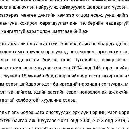
 дахин шинэчлэн найруулж, сайжруулах шаардлага үүссэн.
рэгээрээ мөнгөн дүнгийн хэмжээ огцом өсөж, үүнд нийгэ
лангуяа хохирол барагдуулагчийн төлбөрийн чадваргүй
 хангалтгүй зэрэг олон шалтгаан бий аж.
элт аль, аль нь хангалтгүй түвшинд байгааг дээр дурдсан
рхлоо хамгаалуулахаар шүүхэд нэхэмжлэл гаргасан иргэн,
дэх хандлагатай байгаа гэнэ. Тухайлбал, захиргааны
рлэх ажиллагаа явуулж эхэлсэн 2004 онд 145 хэрэг шийд
эс сүүлийн 15 жилийн байдлаар шийдвэрлэсэн захиргааны 
им хэрэг шийдвэрлэдэг ба иргэдийн архидан согтуурах, м
лтгүй, нийгэм, эдийн засгийн сөрөг нөлөөлөл их, аж ахуй
гаатай холбоотойг хуульчид хэлэв.
ялыг аль болох бага оногдуулах эрх зүйн орчин, үзэл ба
хгүй байгаа аж. Шүүхээс 2021 онд 2336, 2022 онд 2919, 
дийн тэтгэлэгтэй холбоотой шийдвэр нэмэгдэж байгаа ч г