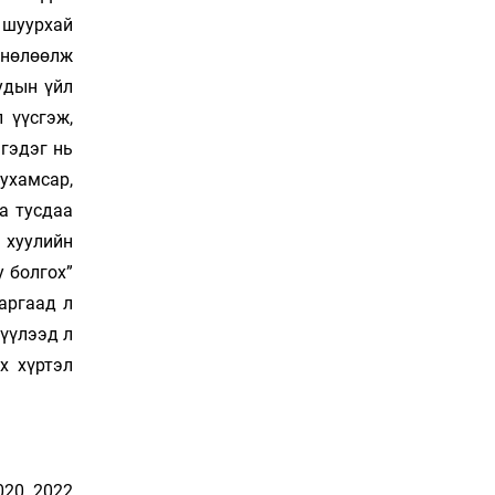
Сошиал хийрхэлд
 шуурхай
“барьцаалагдсан” сайд,
 нөлөөлж
дарга нарын туйлшрал
19 цаг 7 мин
удын үйл
 үүсгэж,
Боловсролын чанар
 гэдэг нь
уруудах бүрд босгоо
намсгасаар л байх уу
ухамсар,
19 цаг 37 мин
а тусдаа
 хуулийн
Монгол Улсын эмэгтэй
шигшээ баг өмсгөлөө
у болгох”
гардан авлаа
аргаад л
Уржигдар 18 цаг 31 мин
рүүлээд л
К.Роналдугийн хуримд
х хүртэл
хэн уригдав
Уржигдар 17 цаг 00 мин
“Халзан бүрэгтэй”
20, 2022