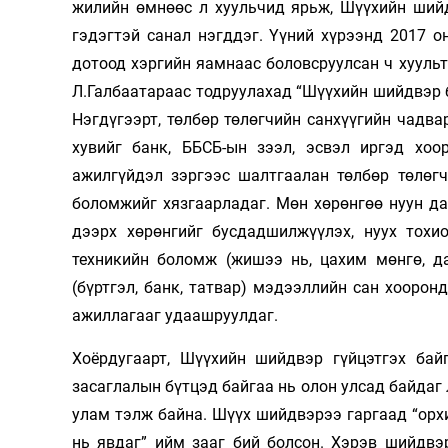
жилийн өмнөөс л хуульчид ярьж, Шүүхийн шийд
гэдэгтэй санал нэгддэг. Үүний хүрээнд 2017 
дотоод хэргийн яамнаас боловсруулсан ч хуульт
Л.Галбаатараас тодруулахад “Шүүхийн шийдвэр б
Нэгдүгээрт, төлбөр төлөгчийн санхүүгийн чадв
хувийг банк, ББСБ-ын зээл, эсвэл иргэд хоо
ажилгүйдэл зэргээс шалтгаалан төлбөр төлөгч
боломжийг хязгаарладаг. Мөн хөрөнгөө нуун да
дээрх хөрөнгийг бусдадшилжүүлэх, нуух тохио
техникийн боломж (жишээ нь, цахим мөнгө, да
(бүртгэл, банк, татвар) мэдээллийн сан хоорон
ажиллагааг удаашруулдаг.
Хоёрдугаарт, Шүүхийн шийдвэр гүйцэтгэх байг
засаглалын бүтцэд байгаа нь олон улсад байдаг 
улам тэлж байна. Шүүх шийдвэрээ гаргаад “орхид
нь явдаг” ийм зааг бий болсон. Хэрэв шийдвэ