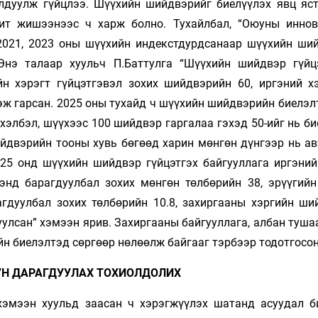
йлдуулж гүйцлээ. Шүүхийн шийдвэрийг биелүүлэх явц яс
ит жишээнээс ч харж болно. Тухайлбал, “Оюуны иннов
2021, 2023 оны шүүхийн индекстдурдсанаар шүүхийн ши
Энэ талаар хуульч П.Баттулга “Шүүхийн шийдвэр гүйц
н хэрэгт гүйцэтгэвэл зохих шийдвэрийн 60, иргэний хэ
гэж гарсан. 2025 оны тухайд ч шүүхийн шийдвэрийн биелэ
хэлбэл, шүүхээс 100 шийдвэр гаргалаа гэхэд 50-ийг нь б
ийдвэрийн тооны хувь бөгөөд харин мөнгөн дүнгээр нь ав
025 онд шүүхийн шийдвэр гүйцэтгэх байгууллага иргэний
нд барагдуулбал зохих мөнгөн төлбөрийн 38, эрүүгийн
гдуулбал зохих төлбөрийн 10.8, захиргааны хэргийн ши
уулсан” хэмээн ярив. Захиргааны байгууллага, албан туш
йн биелэлтэд сөргөөр нөлөөлж байгааг тэрбээр тодотгосон
УН ДАРАГДУУЛАХ ТОХИОЛДОЛИХ
хэмээн хуульд заасан ч хэрэгжүүлэх шатанд асуудал б