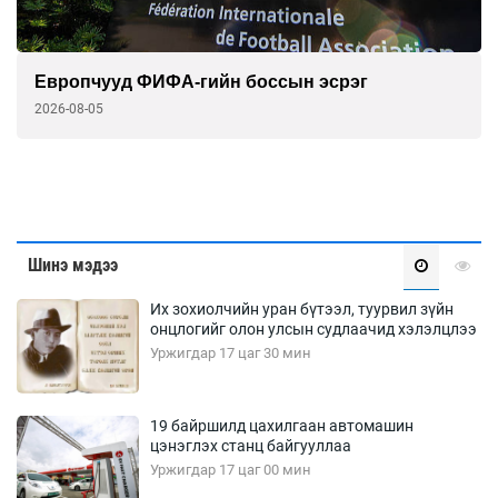
Европчууд ФИФА-гийн боссын эсрэг
2026-08-05
Шинэ мэдээ
Их зохиолчийн уран бүтээл, туурвил зүйн
онцлогийг олон улсын судлаачид хэлэлцлээ
Уржигдар 17 цаг 30 мин
19 байршилд цахилгаан автомашин
цэнэглэх станц байгууллаа
Уржигдар 17 цаг 00 мин