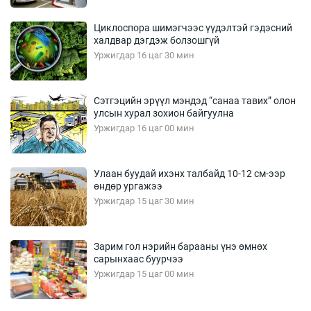
Циклоспора шимэгчээс үүдэлтэй гэдэсний
халдвар дэгдэж болзошгүй
Уржигдар 16 цаг 30 мин
Сэтгэцийн эрүүл мэндэд “санаа тавих” олон
улсын хурал зохион байгуулна
Уржигдар 16 цаг 00 мин
Улаан буудай ихэнх талбайд 10-12 см-ээр
өндөр ургажээ
Уржигдар 15 цаг 30 мин
Зарим гол нэрийн барааны үнэ өмнөх
сарынхаас буурчээ
Уржигдар 15 цаг 00 мин