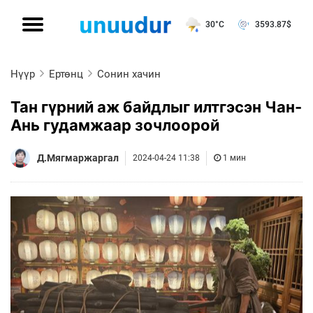
30°C
3593.87
$
Нүүр
Ертөнц
Сонин хачин
Тан гүрний аж байдлыг илтгэсэн Чан-
Ань гудамжаар зочлоорой
Д.Мягмаржаргал
2024-04-24 11:38
1 мин