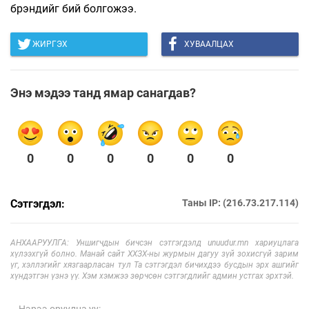
брэндийг бий болгожээ.
ЖИРГЭХ
ХУВААЛЦАХ
Энэ мэдээ танд ямар санагдав?
0
0
0
0
0
0
Сэтгэгдэл:
Таны IP: (216.73.217.114)
АНХААРУУЛГА: Уншигчдын бичсэн сэтгэгдэлд unuudur.mn хариуцлага
хүлээхгүй болно. Манай сайт ХХЗХ-ны журмын дагуу зүй зохисгүй зарим
үг, хэллэгийг хязгаарласан тул Та сэтгэгдэл бичихдээ бусдын эрх ашгийг
хүндэтгэн үзнэ үү. Хэм хэмжээ зөрчсөн сэтгэгдлийг админ устгах эрхтэй.