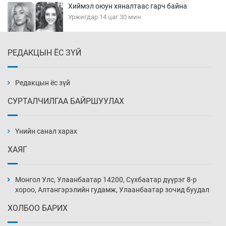
Хиймэл оюун хяналтаас гарч байна
Уржигдар 14 цаг 30 мин
РЕДАКЦЫН ЁС ЗҮЙ
Эмэгтэйчүүд Бээжин, эрэгтэйчүүд Японд
бэлтгэл базаахаар хилийн дээс алхлаа
Уржигдар 14 цаг 00 мин
Редакцын ёс зүй
СУРТАЛЧИЛГАА БАЙРШУУЛАХ
АНУ-ын Цэргийн кибер командлалаын
ажилтнууд амиа хорлох явдал эрс
нэмэгджээ
Үнийн санал харах
Уржигдар 13 цаг 52 мин
ХАЯГ
Монголын шигшээ Хонконгийн багийг ялж,
эхний хожлоо авлаа
Монгол Улс, Улаанбаатар 14200, Сүхбаатар дүүрэг 8-р
Уржигдар 13 цаг 30 мин
хороо, Алтангэрэлийн гудамж, Улаанбаатар зочид буудал
ХОЛБОО БАРИХ
Техникийн өндөр үзүүлэлттэй агаарын хөлөг