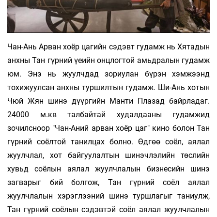
Чан-Ань Арван хоёр цагийн сэдэвт гудамж нь Хятадын
анхны Тан гүрний үеийн онцлогтой амьдралын гудамж
юм. Энэ нь жуулчдад зориулан бүрэн хэмжээнд
тохижуулсан анхны туршилтын гудамж. Ши-Ань хотын
Чюй Жян шинэ дүүргийн Манти Плазад байрладаг.
24000 м.кв талбайтай худалдааны гудамжид
зочилсноор "Чан-Аний арван хоёр цаг" кино болон Тан
гүрний соёлтой танилцах болно. Өдгөө соёл, аялал
жуулчлал, хот байгуулалтын шинэчлэлийн төслийн
хувьд соёлын аялал жуулчлалын бизнесийн шинэ
загварыг бий болгож, Тан гүрний соёл аялал
жуулчлалын хэрэглээний шинэ туршлагыг таниулж,
Тан гүрний соёлын сэдэвтэй соёл аялал жуулчлалын