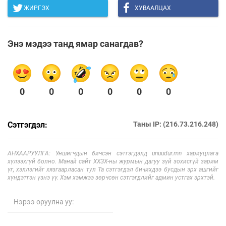
ЖИРГЭХ
ХУВААЛЦАХ
Энэ мэдээ танд ямар санагдав?
0
0
0
0
0
0
Сэтгэгдэл:
Таны IP: (216.73.216.248)
АНХААРУУЛГА: Уншигчдын бичсэн сэтгэгдэлд unuudur.mn хариуцлага
хүлээхгүй болно. Манай сайт ХХЗХ-ны журмын дагуу зүй зохисгүй зарим
үг, хэллэгийг хязгаарласан тул Та сэтгэгдэл бичихдээ бусдын эрх ашгийг
хүндэтгэн үзнэ үү. Хэм хэмжээ зөрчсөн сэтгэгдлийг админ устгах эрхтэй.