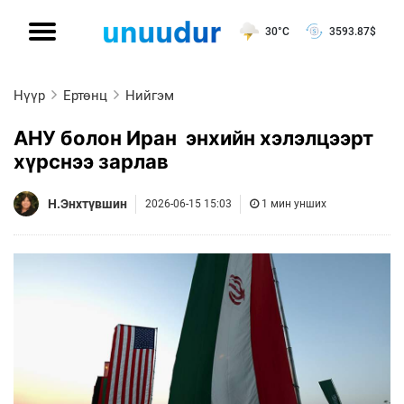
30°C
3593.87
$
Нүүр
Ертөнц
Нийгэм
АНУ болон Иран энхийн хэлэлцээрт
хүрснээ зарлав
Н.Энхтүвшин
2026-06-15 15:03
1 мин унших