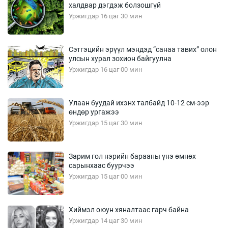
халдвар дэгдэж болзошгүй
Уржигдар 16 цаг 30 мин
Сэтгэцийн эрүүл мэндэд “санаа тавих” олон
улсын хурал зохион байгуулна
Уржигдар 16 цаг 00 мин
Улаан буудай ихэнх талбайд 10-12 см-ээр
өндөр ургажээ
Уржигдар 15 цаг 30 мин
Зарим гол нэрийн барааны үнэ өмнөх
сарынхаас буурчээ
Уржигдар 15 цаг 00 мин
Хиймэл оюун хяналтаас гарч байна
Уржигдар 14 цаг 30 мин