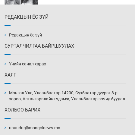
РЕДАКЦЫН ЁС ЗҮЙ
Эмэгтэйчүүд Бээжин, эрэгтэйчүүд Японд
бэлтгэл базаахаар хилийн дээс алхлаа
Уржигдар 14 цаг 00 мин
Редакцын ёс зүй
СУРТАЛЧИЛГАА БАЙРШУУЛАХ
АНУ-ын Цэргийн кибер командлалаын
ажилтнууд амиа хорлох явдал эрс
нэмэгджээ
Үнийн санал харах
Уржигдар 13 цаг 52 мин
ХАЯГ
Монголын шигшээ Хонконгийн багийг ялж,
эхний хожлоо авлаа
Монгол Улс, Улаанбаатар 14200, Сүхбаатар дүүрэг 8-р
Уржигдар 13 цаг 30 мин
хороо, Алтангэрэлийн гудамж, Улаанбаатар зочид буудал
ХОЛБОО БАРИХ
Техникийн өндөр үзүүлэлттэй агаарын хөлөг
худалдан авах хүсэлтээ уламжлав
unuudur@mongolnews.mn
Уржигдар 13 цаг 00 мин