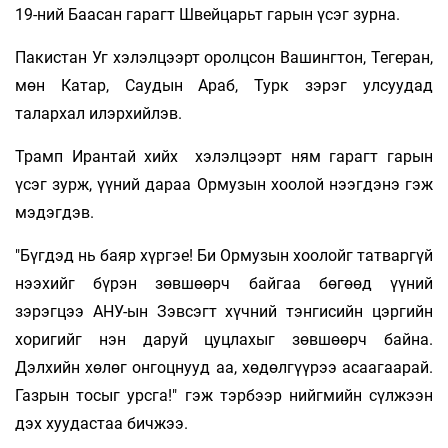
19-ний Баасан гарагт Швейцарьт гарын үсэг зурна.
Пакистан Уг хэлэлцээрт оролцсон Вашингтон, Тегеран,
мөн Катар, Саудын Араб, Турк зэрэг улсуудад
талархал илэрхийлэв.
Трамп Ирантай хийх хэлэлцээрт ням гарагт гарын
үсэг зурж, үүний дараа Ормузын хоолой нээгдэнэ гэж
мэдэгдэв.
"Бүгдэд нь баяр хүргэе! Би Ормузын хоолойг татваргүй
нээхийг бүрэн зөвшөөрч байгаа бөгөөд үүний
зэрэгцээ АНУ-ын Зэвсэгт хүчний тэнгисийн цэргийн
хоригийг нэн даруй цуцлахыг зөвшөөрч байна.
Дэлхийн хөлөг онгоцнууд аа, хөдөлгүүрээ асаагаарай.
Газрын тосыг урсга!" гэж тэрбээр нийгмийн сүлжээн
дэх хуудастаа бичжээ.