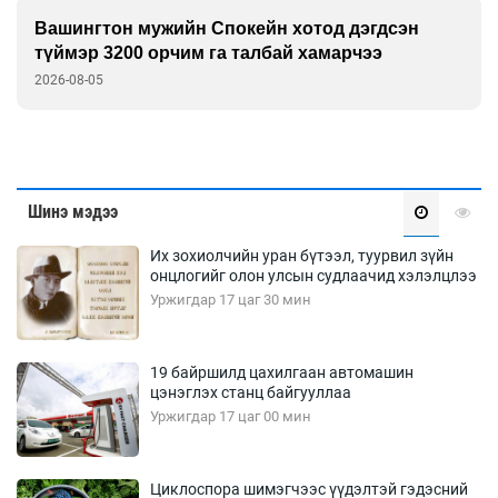
Европчууд ФИФА-гийн боссын эсрэг
2026-08-05
Шинэ мэдээ
Их зохиолчийн уран бүтээл, туурвил зүйн
онцлогийг олон улсын судлаачид хэлэлцлээ
Уржигдар 17 цаг 30 мин
19 байршилд цахилгаан автомашин
цэнэглэх станц байгууллаа
Уржигдар 17 цаг 00 мин
Циклоспора шимэгчээс үүдэлтэй гэдэсний