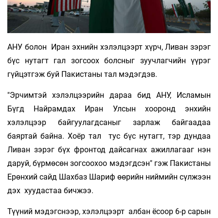
АНУ болон Иран эхнийн хэлэлцээрт хүрч, Ливан зэрэг
бүс нутагт гал зогсоох болсныг зуучлагчийн үүрэг
гүйцэтгэж буй Пакистаны тал мэдэгдэв.
"Эрчимтэй хэлэлцээрийн дараа бид АНУ, Исламын
Бүгд Найрамдах Иран Улсын хооронд энхийн
хэлэлцээр байгуулагдсаныг зарлаж байгаадаа
баяртай байна. Хоёр тал тус бүс нутагт, тэр дундаа
Ливан зэрэг бүх фронтод дайсагнах ажиллагааг нэн
даруй, бүрмөсөн зогсоохоо мэдэгдсэн" гэж Пакистаны
Ерөнхий сайд Шахбаз Шариф өөрийн ниймийн сүлжээн
дэх хуудастаа бичжээ.
Түүний мэдэгснээр, хэлэлцээрт албан ёсоор 6-р сарын