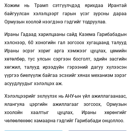
Хожим нь Трамп сэтгүүлчдэд ярихдаа Ирантай
байгуулсан хэлэлцээрт гарын үсэг зурсны дараа
Ормузын хоолой нээгдэнэ гэдгийг тодруулав.
Ираны Гадаад харилцааны сайд Казема Гарибабадын
хэлснээр, 60 хоногийн гал зогсоох хугацаанд талууд
Ираны эсрэг хориг арга хэмжээг цуцлах, цөмийн
хөтөлбөр, тус улсын сэргээн босголт, эдийн засгийн
хөгжил, талууд ирээдүйн гэрээний дагуу хүлээсэн
үүргээ биелүүлж байгаа эсэхийг хянах механизм зэрэг
асуудлуудыг хэлэлцэх аж.
Хэлэлцээрийг эхлүүлэх нь АНУ-ын үйл ажиллагаанаас,
ялангуяа цэргийн ажиллагааг зогсоох, Ормузын
хоолойн хаалтыг цуцлах, Ираны хөрөнгийг
чөлөөлөхөөс хамаарна гэдгийг Гарибабади онцоллоо.