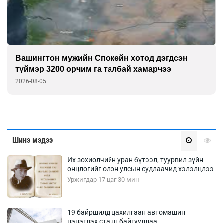
Европчууд ФИФА-гийн боссын эсрэг
2026-08-05
Шинэ мэдээ
Их зохиолчийн уран бүтээл, туурвил зүйн
онцлогийг олон улсын судлаачид хэлэлцлээ
Уржигдар 17 цаг 30 мин
19 байршилд цахилгаан автомашин
цэнэглэх станц байгууллаа