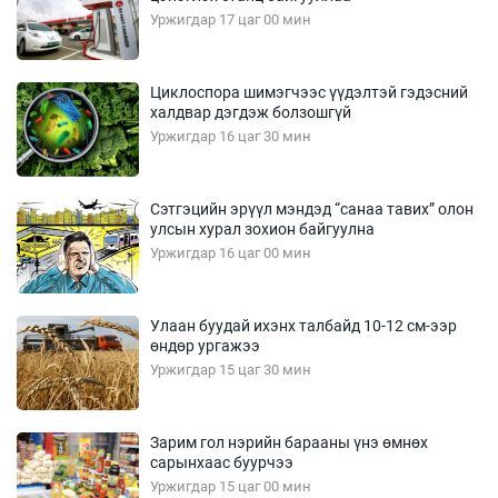
Уржигдар 17 цаг 00 мин
Циклоспора шимэгчээс үүдэлтэй гэдэсний
халдвар дэгдэж болзошгүй
Уржигдар 16 цаг 30 мин
Сэтгэцийн эрүүл мэндэд “санаа тавих” олон
улсын хурал зохион байгуулна
Уржигдар 16 цаг 00 мин
Улаан буудай ихэнх талбайд 10-12 см-ээр
өндөр ургажээ
Уржигдар 15 цаг 30 мин
Зарим гол нэрийн барааны үнэ өмнөх
сарынхаас буурчээ
Уржигдар 15 цаг 00 мин