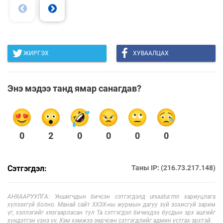
ЖИРГЭХ
ХУВААЛЦАХ
Энэ мэдээ танд ямар санагдав?
0
2
0
0
0
0
Сэтгэгдэл:
Таны IP: (216.73.217.148)
АНХААРУУЛГА: Уншигчдын бичсэн сэтгэгдэлд unuudur.mn хариуцлага
хүлээхгүй болно. Манай сайт ХХЗХ-ны журмын дагуу зүй зохисгүй зарим
үг, хэллэгийг хязгаарласан тул Та сэтгэгдэл бичихдээ бусдын эрх ашгийг
хүндэтгэн үзнэ үү. Хэм хэмжээ зөрчсөн сэтгэгдлийг админ устгах эрхтэй.