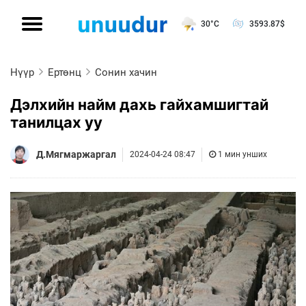
30°C
3593.87
$
Нүүр
Ертөнц
Сонин хачин
Дэлхийн найм дахь гайхамшигтай
танилцах уу
Д.Мягмаржаргал
2024-04-24 08:47
1 мин унших