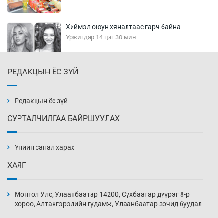
Хиймэл оюун хяналтаас гарч байна
Уржигдар 14 цаг 30 мин
РЕДАКЦЫН ЁС ЗҮЙ
Эмэгтэйчүүд Бээжин, эрэгтэйчүүд Японд
бэлтгэл базаахаар хилийн дээс алхлаа
Уржигдар 14 цаг 00 мин
Редакцын ёс зүй
СУРТАЛЧИЛГАА БАЙРШУУЛАХ
АНУ-ын Цэргийн кибер командлалаын
ажилтнууд амиа хорлох явдал эрс
нэмэгджээ
Үнийн санал харах
Уржигдар 13 цаг 52 мин
ХАЯГ
Монголын шигшээ Хонконгийн багийг ялж,
эхний хожлоо авлаа
Монгол Улс, Улаанбаатар 14200, Сүхбаатар дүүрэг 8-р
Уржигдар 13 цаг 30 мин
хороо, Алтангэрэлийн гудамж, Улаанбаатар зочид буудал