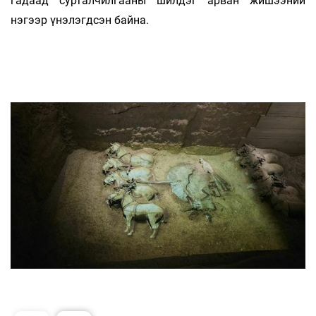
гадаад сурталчилгааны шилдэг арван жишээний
нэгээр үнэлэгдсэн байна.