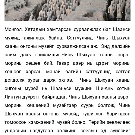
Монгол, Хятадын хамтарсан сурвалжлах баг Шаанси
мужид ажиллаж байна. Сэтгүүлчид Чинь Шыхуан
хааны онгоны музейг сурвалжилсан аж. Энд дэлхийн
найм дахь гайхамшиг-Чинь Шыхуан хааны цэрэг
морины хөшөө бий. Газар дээр нь цэрэг морины
хөшөөг харсан манай багийн сэтгүүлчид сэтгэл
догдолж зураг дарж эхлэв. Чинь Шыхуан хааны
онгоны музей нь Шааньси мужийн Ши-Ань хотын
Линтун дүүрэгт байрладаг. Чинь Шыхуан хааны цэрэг
морины хөшөөний музейгээр суурь болгож, Чинь
Шыхуан хааны онгоны музейд түшиглэн баригдсан
томоохон хэмжээний музей болно. Төрийн зөвлөлөөс
үндэсний нэгдүгээр ээлжийн соёлын эд зүйлсийг