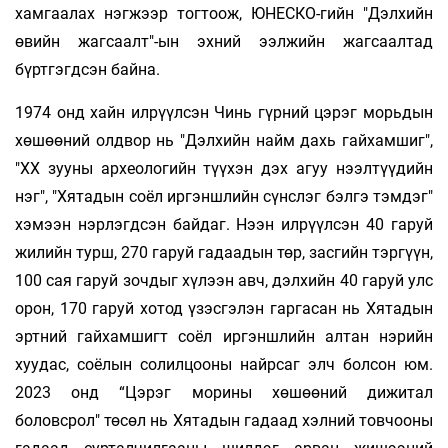
хамгаалах нэгжээр тогтоож, ЮНЕСКО-гийн "Дэлхийн
өвийн жагсаалт"-ын эхний ээлжийн жагсаалтад
бүртгэгдсэн байна.
1974 онд хайн илрүүлсэн Чинь гүрний цэрэг морьдын
хөшөөний олдвор нь "Дэлхийн найм дахь гайхамшиг",
"ХХ зууны археологийн түүхэн дэх агуу нээлтүүдийн
нэг", "Хятадын соёл иргэншлийн сүнслэг бэлгэ тэмдэг"
хэмээн нэрлэгдсэн байдаг. Нээн илрүүлсэн 40 гаруй
жилийн турш, 270 гаруй гадаадын төр, засгийн тэргүүн,
100 сая гаруй зочдыг хүлээн авч, дэлхийн 40 гаруй улс
орон, 170 гаруй хотод үзэсгэлэн гаргасан нь Хятадын
эртний гайхамшигт соёл иргэншлийн алтан нэрийн
хуудас, соёлын солилцооны найрсаг элч болсон юм.
2023 онд “Цэрэг морины хөшөөний дижитал
боловсрол" төсөл нь Хятадын гадаад хэлний товчооны