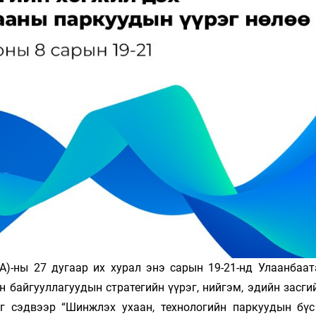
)-ны 27 дугаар их хурал энэ сарын 19-21-нд Улаанбаат
 байгууллагуудын стратегийн үүрэг, нийгэм, эдийн засги
г сэдвээр “Шинжлэх ухаан, технологийн паркуудын бүс