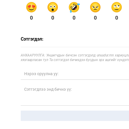
0
0
0
0
0
Сэтгэгдэл:
АНХААРУУЛГА: Уншигчдын бичсэн сэтгэгдэлд unuudur.mn хариуцла
хязгаарласан тул Та сэтгэгдэл бичихдээ бусдын эрх ашгийг хүндэтг