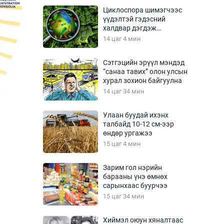
Урлагтай яриа
Циклоспора шимэгчээс
өрчил
үүдэлтэй гэдэсний
халдвар дэгдэж
энд-Эрхэм баян
болзошгүй
14 цаг 4 мин
Сэтгэцийн эрүүл мэндэд
“санаа тавих” олон улсын
хүний үг
хурал зохион байгуулна
14 цаг 34 мин
Улаан буудай ихэнх
талбайд 10-12 см-ээр
ага
Бусад
өндөр ургажээ
15 цаг 4 мин
Фото
сурвалжлагч
Видео
Зарим гол нэрийн
Инфографик
барааны үнэ өмнөх
сарынхаас буурчээ
Санал асуулга
15 цаг 34 мин
Хиймэл оюун хяналтаас