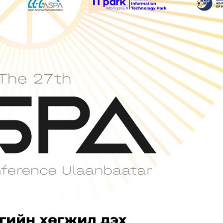
Ханш
Хэрэг з
Эрэлттэй мэдээ
Эрүүл м
Хууль ёс
Хүмүүс
Албаны 
Бусад
Life style
Ярилцл
Зөвлөгөө
Хоймор
Өнөөдрийн тухай
Уншигч-
өл