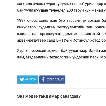
хөгжилд хүлээх үүрэг, үзүүлэх нөлөө” уриан дор
байгууллагуудын төлөөлөл 200 гаруй хүн манай у
1997 оноос хойш жил бүр тасралтгүй зохион ба
инкубатор, судалгаа хөгжүүлэлтийн төв болон
ажиллагааг өргөжүүлэх, дэмжих зорилготой юм
арваннэгдүгээр сард БНТУ-ын Истанбул хотод бо
Хурлын ерөнхий зохион байгуулагчаар Эдийн за
яам, Мэдээллийн технологийн үндэсний парк, М
ЖИРГЭХ
ХУВААЛЦАХ
Энэ мэдээ танд ямар санагдав?