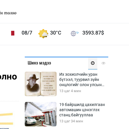
йн төлөө
08/7
30°C
3593.87
$
Соёл урлаг
Шинэ мэдээ
ой хөгжлийн зорилго -
Сонгодог урлаг
олно
Их зохиолчийн уран
Ардын урлаг
бүтээл, туурвил зүйн
онцлогийг олон улсын
Дүрслэх урлаг
судлаачид хэлэлцлээ
13 цаг 4 мин
Өв соёл
таг
Кино урлаг
19 байршилд цахилгаан
автомашин цэнэглэх
 орчин
Цирк
станц байгууллаа
ол
13 цаг 34 мин
Рок поп, хип хоп
энд