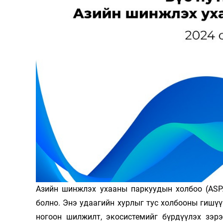
Олимп 2024
Азийн шинжлэх ухааны паркуудын холбоо (ASPA
болно. Энэ удаагийн хурлыг тус холбооны гишүүн
ногоон шилжилт, экосистемийг бүрдүүлэх зэрэ