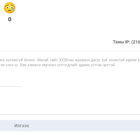
0
Таны IP: (216
га хүлээхгүй болно. Манай сайт ХХЗХ-ны журмын дагуу зүй зохисгүй зарим үг
эн үзнэ үү. Хэм хэмжээ зөрчсөн сэтгэгдлийг админ устгах эрхтэй.
Илгээх