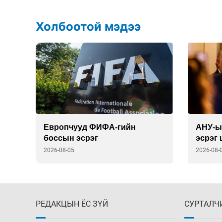
Холбоотой мэдээ
н
Европчууд ФИФА-гийн
АНУ-ы
боссын эсрэг
эсрэг
гаргав
2026-08-05
2026-08-
РЕДАКЦЫН ЁС ЗҮЙ
СУРТАЛЧ