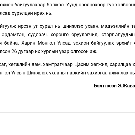
 зохион байгуулахаар болжээ. Үүнд оролцохоор тус холбоо
лсад хүрэлцэн ирэх нь.
йгуулж ирсэн уг хурал нь шинжлэх ухаан, мэдээллийн те
 эрдэмтэн, судлаач, хөрөнгө оруулагчид, старт-апууды
 байна. Харин Монгол Улсад зохион байгуулах эрхийг 
лсон 26 дугаар их хурлын үеэр олгосон аж.
саг, хөгжлийн яам, хамтрагчаар Цахим хөгжил, харилцаа 
онгол Улсын Шинжлэх ухааны паркийн захиргаа ажиллах нь
Бэлтгэсэн Э.Жав