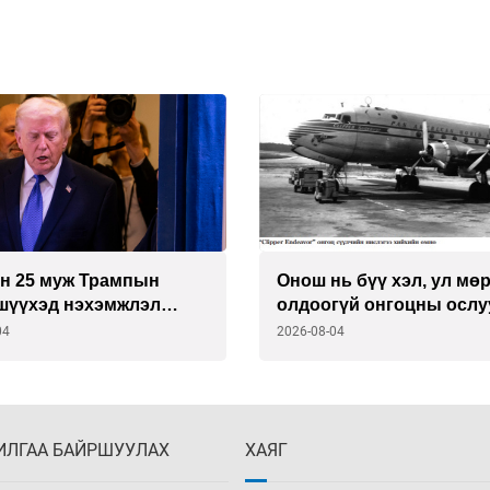
н 25 муж Трампын
Онош нь бүү хэл, ул мөр
 шүүхэд нэхэмжлэл
олдоогүй онгоцны ослу
04
2026-08-04
ИЛГАА БАЙРШУУЛАХ
ХАЯГ