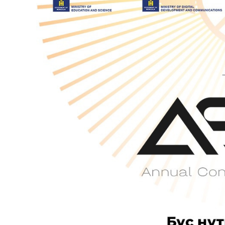
126-гийн НЭГ
Ертөнц
Спорт
Нийгэм
Бөх
Техник технологи
Сагсан бөмбөг
Шинжлэх ухаан
Хөлбөмбөг
Сонин хачин
Олимпын төрөл
Дэлхийн монгол
Тулааны спорт
Олимпын бус төр