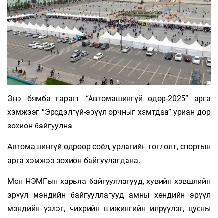
Энэ бямба гарагт “Автомашингүй өдөр-2025” арга
хэмжээг “Эрсдэлгүй-эрүүл орчныг хамтдаа” уриан дор
зохион байгуулна.
Автомашингүй өдрөөр соёл, урлагийн тоглолт, спортын
арга хэмжээ зохион байгуулагдана.
Мөн НЭМГ-ын харьяа байгууллагууд, хувийн хэвшлийн
эрүүл мэндийн байгууллагууд амны хөндийн эрүүл
мэндийн үзлэг, чихрийн шижингийн илрүүлэг, цусны