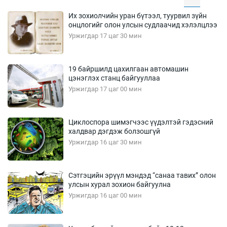
Их зохиолчийн уран бүтээл, туурвил зүйн
онцлогийг олон улсын судлаачид хэлэлцлээ
Уржигдар 17 цаг 30 мин
19 байршилд цахилгаан автомашин
цэнэглэх станц байгууллаа
Уржигдар 17 цаг 00 мин
Циклоспора шимэгчээс үүдэлтэй гэдэсний
халдвар дэгдэж болзошгүй
Уржигдар 16 цаг 30 мин
Сэтгэцийн эрүүл мэндэд “санаа тавих” олон
улсын хурал зохион байгуулна
Уржигдар 16 цаг 00 мин