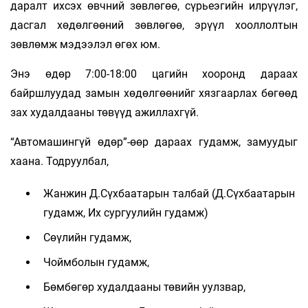
даралт ихсэх өвчний зөвлөгөө, сүрьеэгийн илрүүлэг,
дасгал хөдөлгөөний зөвлөгөө, эрүүл хооллолтын
зөвлөмж мэдээлэл өгөх юм.
Энэ өдөр 7:00-18:00 цагийн хооронд дараах
байршлуудад замын хөдөлгөөнийг хязгаарлах бөгөөд
зах худалдааны төвүүд ажиллахгүй.
“Автомашингүй өдөр”-өөр дараах гудамж, замуудыг
хаана. Тодруулбал,
Жанжин Д.Сүхбаатарын талбай (Д.Сүхбаатарын
гудамж, Их сургуулийн гудамж)
Сөүлийн гудамж,
Чоймболын гудамж,
Бөмбөгөр худалдааны төвийн уулзвар,