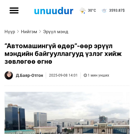
30°C
3593.87
$
Нүүр
Нийгэм
Эрүүл мэнд
“Автомашингүй өдөр”-өөр эрүүл
мэндийн байгууллагууд үзлэг хийж
зөвлөгөө өгнө
Д.Баяр-Отгон
2025-09-08 14:01
1 мин унших