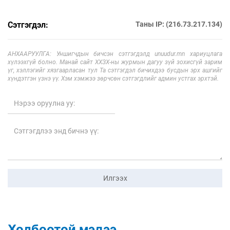
Сэтгэгдэл:
Таны IP: (216.73.217.134)
АНХААРУУЛГА: Уншигчдын бичсэн сэтгэгдэлд unuudur.mn хариуцлага
хүлээхгүй болно. Манай сайт ХХЗХ-ны журмын дагуу зүй зохисгүй зарим
үг, хэллэгийг хязгаарласан тул Та сэтгэгдэл бичихдээ бусдын эрх ашгийг
хүндэтгэн үзнэ үү. Хэм хэмжээ зөрчсөн сэтгэгдлийг админ устгах эрхтэй.
Илгээх
Холбоотой мэдээ