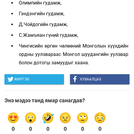
Олимпийн гудамж,
Гэндэнгийн гудамж,
Д.Чойдогийн гудамж,
С.Жамъяан гүний гудамж,
Чингисийн өргөн чөлөөний Монголын хүүхдийн
ордны уулзвараас Монгол шуудангийн уулзвар
болон дотогш замуудыг хаана.
ЖИРГЭХ
ХУВААЛЦАХ
Энэ мэдээ танд ямар санагдав?
0
0
0
0
0
0