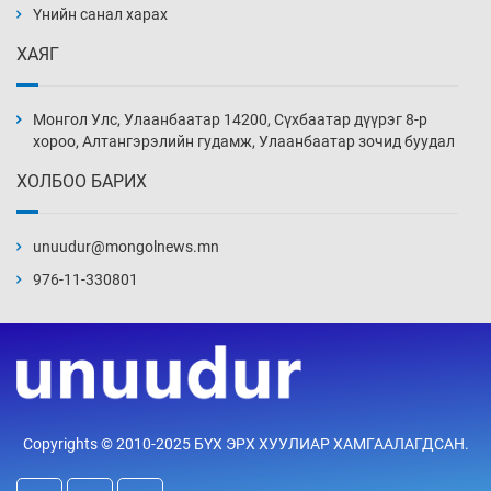
нэмэгджээ
Үнийн санал харах
Уржигдар 13 цаг 52 мин
ХАЯГ
Монголын шигшээ Хонконгийн багийг ялж,
эхний хожлоо авлаа
Монгол Улс, Улаанбаатар 14200, Сүхбаатар дүүрэг 8-р
Уржигдар 13 цаг 30 мин
хороо, Алтангэрэлийн гудамж, Улаанбаатар зочид буудал
ХОЛБОО БАРИХ
Техникийн өндөр үзүүлэлттэй агаарын хөлөг
худалдан авах хүсэлтээ уламжлав
unuudur@mongolnews.mn
Уржигдар 13 цаг 00 мин
976-11-330801
“Шатахууны бус, бодлогын хомсдол
нүүрлээд байна”
Уржигдар 12 цаг 30 мин
Дөрвөн чиглэлд шөнийн автобус иргэдэд
Copyrights © 2010-2025 БҮХ ЭРХ ХУУЛИАР ХАМГААЛАГДСАН.
үйлчилж буй гэв
Уржигдар 12 цаг 00 мин