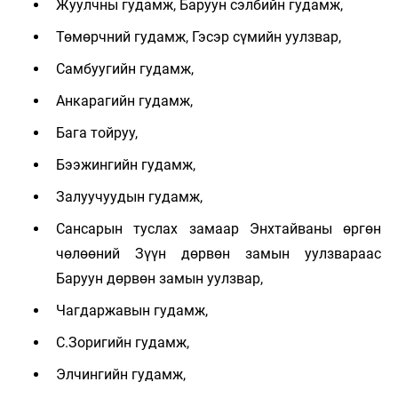
Жуулчны гудамж, Баруун сэлбийн гудамж,
Төмөрчний гудамж, Гэсэр сүмийн уулзвар,
Самбуугийн гудамж,
Анкарагийн гудамж,
Бага тойруу,
Бээжингийн гудамж,
Залуучуудын гудамж,
Сансарын туслах замаар Энхтайваны өргөн
чөлөөний Зүүн дөрвөн замын уулзвараас
Баруун дөрвөн замын уулзвар,
Чагдаржавын гудамж,
С.Зоригийн гудамж,
Элчингийн гудамж,