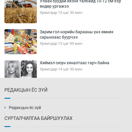
Улаан буудай ихэнх талбайд 10-12 см-ээр
өндөр ургажээ
Уржигдар 15 цаг 30 мин
Зарим гол нэрийн барааны үнэ өмнөх
сарынхаас буурчээ
Уржигдар 15 цаг 00 мин
Хиймэл оюун хяналтаас гарч байна
Уржигдар 14 цаг 30 мин
РЕДАКЦЫН ЁС ЗҮЙ
Эмэгтэйчүүд Бээжин, эрэгтэйчүүд Японд
бэлтгэл базаахаар хилийн дээс алхлаа
Уржигдар 14 цаг 00 мин
Редакцын ёс зүй
СУРТАЛЧИЛГАА БАЙРШУУЛАХ
АНУ-ын Цэргийн кибер командлалаын
ажилтнууд амиа хорлох явдал эрс