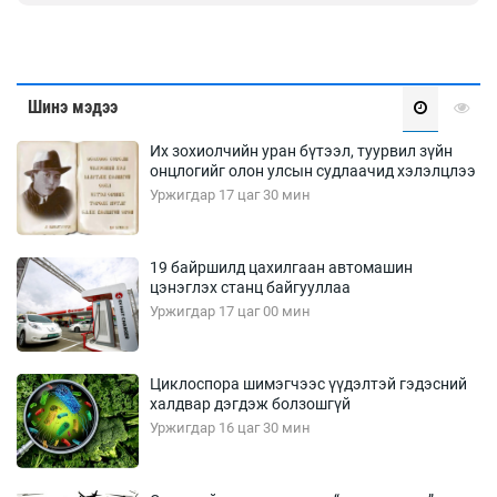
Шинэ мэдээ
Их зохиолчийн уран бүтээл, туурвил зүйн
онцлогийг олон улсын судлаачид хэлэлцлээ
Уржигдар 17 цаг 30 мин
19 байршилд цахилгаан автомашин
цэнэглэх станц байгууллаа
Уржигдар 17 цаг 00 мин
Циклоспора шимэгчээс үүдэлтэй гэдэсний
халдвар дэгдэж болзошгүй
Уржигдар 16 цаг 30 мин