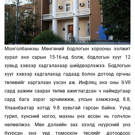
Монголбанкны Мөнгөний бодлогын хорооны ээлжит
хурал энэ сарын 15-16-нд болж, бодлогын хүүг 12
хувьд хэвээр хадгалахаар шийдвэрлэжээ. Бодлогын
хүүг хэвээр хадгалахад гадаад болон дотоод орчны
төлөвийг харгалзан үзсэн аж. Инфляц энэ оны II-VII
сард аажим саарах төлөв ажиглагдсан ч наймдугаар
сард бага зэрэг эрчимжиж, улсын хэмжээнд 8.8,
Улаанбаатар хотод 9.8 хувьтай гарсан байна. Үүнд
гурил, хүнсний ногоо, махны үнэ өссөн нь голчлон
нөлөөлжээ. Мөн дэлхийн зах зээлд нүүрсний үнэ
буурсан энэ үед томоохон төслийг дотоодоос