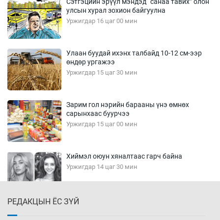
Сэтгэцийн эрүүл мэндэд “санаа тавих” олон
улсын хурал зохион байгуулна
Уржигдар 16 цаг 00 мин
Улаан буудай ихэнх талбайд 10-12 см-ээр
өндөр ургажээ
Уржигдар 15 цаг 30 мин
Зарим гол нэрийн барааны үнэ өмнөх
сарынхаас буурчээ
Уржигдар 15 цаг 00 мин
Хиймэл оюун хяналтаас гарч байна
Уржигдар 14 цаг 30 мин
РЕДАКЦЫН ЁС ЗҮЙ
Эмэгтэйчүүд Бээжин, эрэгтэйчүүд Японд
бэлтгэл базаахаар хилийн дээс алхлаа