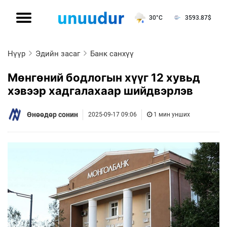
30°C
3593.87
$
Нүүр
Эдийн засаг
Банк санхүү
Мөнгөний бодлогын хүүг 12 хувьд
хэвээр хадгалахаар шийдвэрлэв
Өнөөдөр сонин
2025-09-17 09:06
1 мин унших