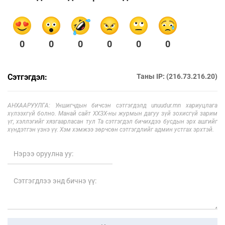
0
0
0
0
0
0
Сэтгэгдэл:
Таны IP: (216.73.216.20)
АНХААРУУЛГА: Уншигчдын бичсэн сэтгэгдэлд unuudur.mn хариуцлага
хүлээхгүй болно. Манай сайт ХХЗХ-ны журмын дагуу зүй зохисгүй зарим
үг, хэллэгийг хязгаарласан тул Та сэтгэгдэл бичихдээ бусдын эрх ашгийг
хүндэтгэн үзнэ үү. Хэм хэмжээ зөрчсөн сэтгэгдлийг админ устгах эрхтэй.