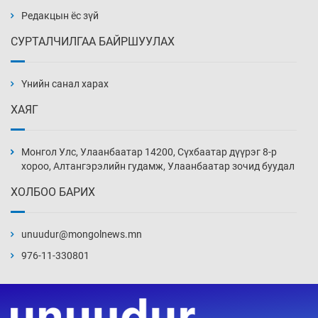
Уржигдар 14 цаг 00 мин
Редакцын ёс зүй
СУРТАЛЧИЛГАА БАЙРШУУЛАХ
АНУ-ын Цэргийн кибер командлалаын
ажилтнууд амиа хорлох явдал эрс
нэмэгджээ
Үнийн санал харах
Уржигдар 13 цаг 52 мин
ХАЯГ
Монголын шигшээ Хонконгийн багийг ялж,
эхний хожлоо авлаа
Монгол Улс, Улаанбаатар 14200, Сүхбаатар дүүрэг 8-р
Уржигдар 13 цаг 30 мин
хороо, Алтангэрэлийн гудамж, Улаанбаатар зочид буудал
ХОЛБОО БАРИХ
Техникийн өндөр үзүүлэлттэй агаарын хөлөг
худалдан авах хүсэлтээ уламжлав
unuudur@mongolnews.mn
Уржигдар 13 цаг 00 мин
976-11-330801
“Шатахууны бус, бодлогын хомсдол
нүүрлээд байна”
Уржигдар 12 цаг 30 мин