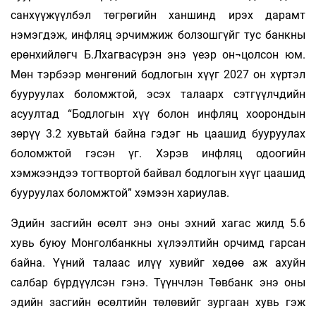
санхүүжүүлбэл төгрөгийн ханшинд ирэх дарамт
нэмэгдэж, инфляц эрчимжиж болзошгүйг тус банкны
ерөнхийлөгч Б.Лхагвасүрэн энэ үеэр он¬цолсон юм.
Мөн тэрбээр мөнгөний бодлогын хүүг 2027 он хүртэл
бууруулах боломжтой, эсэх талаарх сэтгүүлчдийн
асуултад “Бодлогын хүү болон инфляц хоорондын
зөрүү 3.2 хувьтай байна гэдэг нь цаашид бууруулах
боломжтой гэсэн үг. Хэрэв инфляц одоогийн
хэмжээндээ тогтвортой байвал бодлогын хүүг цаашид
бууруулах боломжтой” хэмээн хариулав.
Эдийн засгийн өсөлт энэ оны эхний хагас жилд 5.6
хувь буюу Монголбанкны хүлээлтийн орчимд гарсан
байна. Үүний талаас илүү хувийг хөдөө аж ахуйн
салбар бүрдүүлсэн гэнэ. Түүнчлэн Төвбанк энэ оны
эдийн засгийн өсөлтийн төлөвийг зургаан хувь гэж