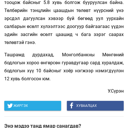
тооцож байсныг 5.8 хувь болгож бууруулсан байна.
Төлбөрийн тэнцлийн цаашдын төлөвт нүүрсний үнэ
эрсдэл дагуулсан хэвээр буй бөгөөд уул уурхайн
салбарын өсөлт хүлээлтээс доогуур байгаагаас үүдэн
эдийн засгийн өсөлт цаашид ч бага зэрэг саарах
төлөвтэй гэнэ.
Ташрамд дурдахад, Монголбанкны Мөнгөний
бодлогын хороо өнгөрсөн гуравдугаар сард хуралдаж,
бодлогын хүү 10 байсныг хоёр нэгжээр нэмэгдүүлэн
12 хувь болгосон юм.
У.Сүрэн
ЖИРГЭХ
ХУВААЛЦАХ
Энэ мэдээ танд ямар санагдав?