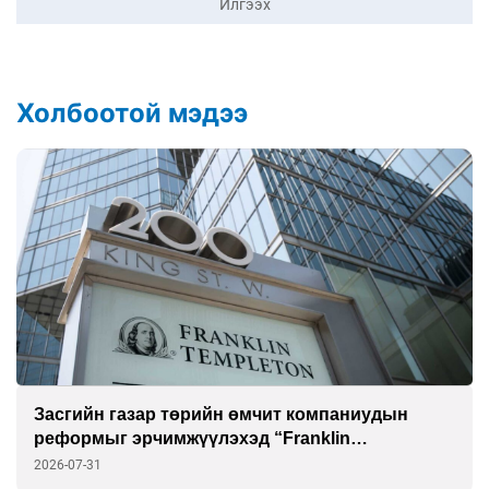
Илгээх
Холбоотой мэдээ
“Шатахууны нөөц хангалттай” гэж гүрийсэн
төр эцэстээ үнэнд гүйцэгдэв
2026-07-31