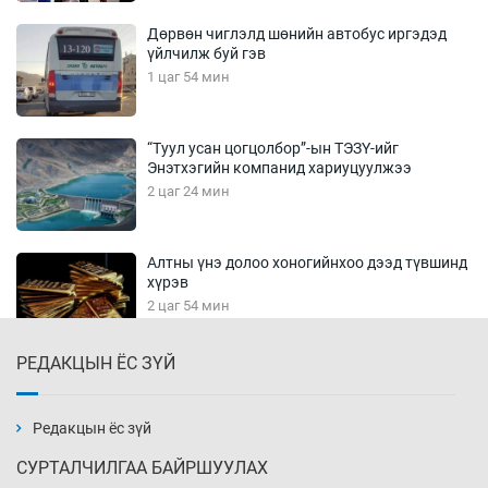
Дөрвөн чиглэлд шөнийн автобус иргэдэд
үйлчилж буй гэв
1 цаг 54 мин
“Туул усан цогцолбор”-ын ТЭЗҮ-ийг
Энэтхэгийн компанид хариуцуулжээ
2 цаг 24 мин
Алтны үнэ долоо хоногийнхоо дээд түвшинд
хүрэв
2 цаг 54 мин
РЕДАКЦЫН ЁС ЗҮЙ
Сурагчдын дүрэмт хувцасны иж бүрдэлд
поло цамц орууллаа
3 цаг 24 мин
Редакцын ёс зүй
СУРТАЛЧИЛГАА БАЙРШУУЛАХ