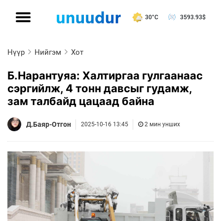
30°C
3593.93
$
Нүүр
Нийгэм
Хот
Б.Нарантуяа: Халтиргаа гулгаанаас
сэргийлж, 4 тонн давсыг гудамж,
зам талбайд цацаад байна
Д.Баяр-Отгон
2025-10-16 13:45
2 мин унших