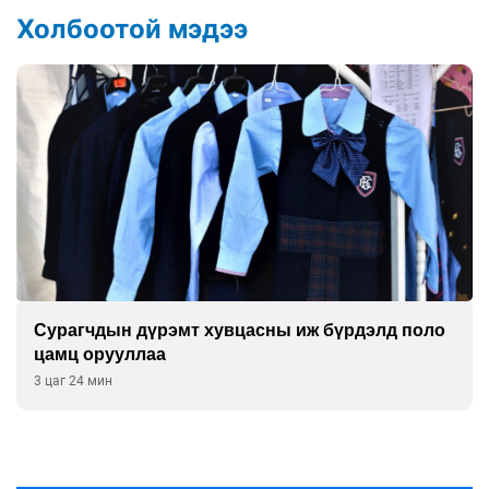
Холбоотой мэдээ
Сурагчдын дүрэмт хувцасны иж бүрдэлд поло
цамц орууллаа
3 цаг 24 мин