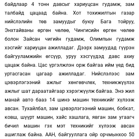
байдлаар 4 тонн давсыг хариуцсан гудамж, зам
талбайд цацаад байна. Хот тохижилтын газар
нийслэлийн төв замуудыг буюу Бага тойруу,
Энхтайваны өргөн чөлөө, Чингисийн өргөн чөлөө
болон Зайсан чигийн гудамж, Олимпын гудамж
хэсгийг хариуцан ажилладаг. Дээрх замуудад гүүрэн
байгууламжийн өгсүүр, уруу хэсгүүдэд давс ахиу
цацаж байна. Цас үргэлжлэн орж байгаа ийм үед бид
уртасгасан цагаар ажилладаг. Нийслэлээс зам
цэвэрлэгээний ажлыг хөнгөвчлөх, техникжүүлэх
ажлыг шат дараатайгаар хэрэгжүүлж байгаа. Энэ жил
манай авто бааз 14 шинэ машин техникийг хүлээж
авсан. Тухайлбал, зам цэвэрлэгээний машин, бобкат,
ковш, шүүрт машин, хайс хашлага, явган зам угаагч
бичил машин гэх мэт техникийг хүлээж авсан
ашиглаж байна. ААН, байгууллага ойр орчмынхоо 50