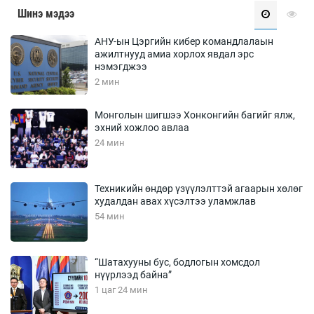
Шинэ мэдээ
АНУ-ын Цэргийн кибер командлалаын
ажилтнууд амиа хорлох явдал эрс
нэмэгджээ
2 мин
Монголын шигшээ Хонконгийн багийг ялж,
эхний хожлоо авлаа
24 мин
Техникийн өндөр үзүүлэлттэй агаарын хөлөг
худалдан авах хүсэлтээ уламжлав
54 мин
“Шатахууны бус, бодлогын хомсдол
нүүрлээд байна”
1 цаг 24 мин