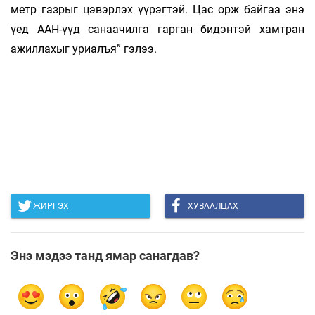
метр газрыг цэвэрлэх үүрэгтэй. Цас орж байгаа энэ
үед ААН-үүд санаачилга гарган бидэнтэй хамтран
ажиллахыг уриалъя” гэлээ.
ЖИРГЭХ
ХУВААЛЦАХ
Энэ мэдээ танд ямар санагдав?