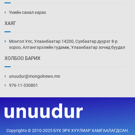
Шинжлэх ухаанаа хөсөр хаясан улс
чадваргүй мэргэжилтнүүд л “үйлдвэрлэдэг”
Үнийн санал харах
3 цаг 54 мин
ХАЯГ
Аппликэйшн хөгжүүлэхийн оронд ажлаа хий,
Г.Дамдинням сайд аа
Монгол Улс, Улаанбаатар 14200, Сүхбаатар дүүрэг 8-р
4 цаг 24 мин
хороо, Алтангэрэлийн гудамж, Улаанбаатар зочид буудал
ХОЛБОО БАРИХ
Эвдэрхий замаар түрээ барьж, иргэдийнхээ
халаасыг тэмтэрч эхэллээ
unuudur@mongolnews.mn
4 цаг 54 мин
976-11-330801
Тэтгэлэг, хөнгөлөлттэй зээлийн санхүүжилт
саатсанаас олон оюутан төлбөрийн
дарамтад оров
20 цаг 24 мин
Налайх дүүргийнхэн хошой аваргаар
Copyrights © 2010-2025 БҮХ ЭРХ ХУУЛИАР ХАМГААЛАГДСАН.
шалгарлаа