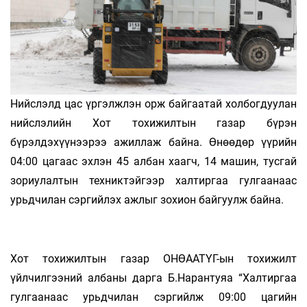
Нийслэлд цас үргэлжлэн орж байгаатай холбогдуулан
нийслэлийн Хот тохижилтын газар бүрэн
бүрэлдэхүүнээрээ ажиллаж байна. Өнөөдөр үүрийн
04:00 цагаас эхлэн 45 албан хаагч, 14 машин, тусгай
зориулалтын техниктэйгээр халтиргаа гулгаанаас
урьдчилан сэргийлэх ажлыг зохион байгуулж байна.
Хот тохижилтын газар ОНӨААТҮГ-ын тохижилт
үйлчилгээний албаны дарга Б.Нарантуяа “Халтиргаа
гулгаанаас урьдчилан сэргийлж 09:00 цагийн