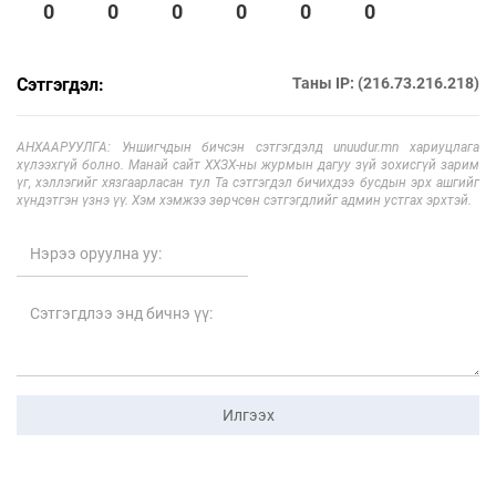
0
0
0
0
0
0
Сэтгэгдэл:
Таны IP: (216.73.216.218)
АНХААРУУЛГА: Уншигчдын бичсэн сэтгэгдэлд unuudur.mn хариуцлага
хүлээхгүй болно. Манай сайт ХХЗХ-ны журмын дагуу зүй зохисгүй зарим
үг, хэллэгийг хязгаарласан тул Та сэтгэгдэл бичихдээ бусдын эрх ашгийг
хүндэтгэн үзнэ үү. Хэм хэмжээ зөрчсөн сэтгэгдлийг админ устгах эрхтэй.
Илгээх