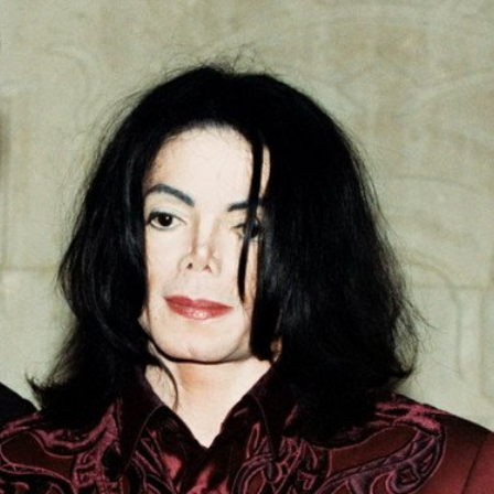
Ханш
Хэрэг з
Эрэлттэй мэдээ
Эрүүл м
Хууль ёс
Хүмүүс
Албаны 
Бусад
Life style
Ярилцл
Зөвлөгөө
Хоймор
Өнөөдрийн тухай
Уншигч-
өл