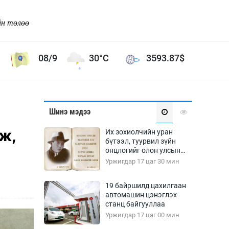
йн төлөө
08/9
30°C
3593.87
$
Соёл урлаг
Шинэ мэдээ
ой хөгжлийн зорилго -
Сонгодог урлаг
ж,
Их зохиолчийн уран
Ардын урлаг
бүтээл, туурвил зүйн
онцлогийг олон улсын
Дүрслэх урлаг
судлаачид хэлэлцлээ
Уржигдар 17 цаг 30 мин
Өв соёл
таг
Кино урлаг
19 байршилд цахилгаан
автомашин цэнэглэх
 орчин
Цирк
станц байгууллаа
ол
Уржигдар 17 цаг 00 мин
Рок поп, хип хоп
энд