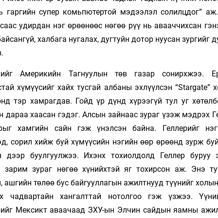
рь гаргийн супер комьпютертой мэдээлэл солилцдог” аж.
саас удирдан нэг өрөөнөөс нөгөө рүү нь авааччихсан гэн
йсангүй, халбага нугалах, дугтуйн дотор нуусан зургийг д
.
рийг Америкийн Тагнуулын төв газар сонирхжээ. Е
тай хүмүүсийг хайх тусгай албаны эхлүүлсэн “Stargate” 
онд тэр хамрагдав. Гойд үр дүнд хүрээгүй тул уг хөтөлб
 дараа хаасан гэдэг. Алсын зайнаас зураг үзэж мэдрэх Г
рыг хамгийн сайн гэж үнэлсэн байна. Геллерийг нэ
д, сорил хийж буй хүмүүсийн нэгийн өөр өрөөнд зурж буй
н дээр буулгуулжээ. Ихэнх тохиолдолд Геллер буруу 
й зарим зураг нөгөө хүнийхтэй яг тохирсон аж. Энэ т
, ашгийн төлөө бус байгууллагын ажилтнууд түүнийг холы
х чадвартайн хангалттай нотолгоо гэж үзжээ. Үүн
рийг Мексикт аваачаад ЗХУ-ын Элчин сайдын яамны ажи