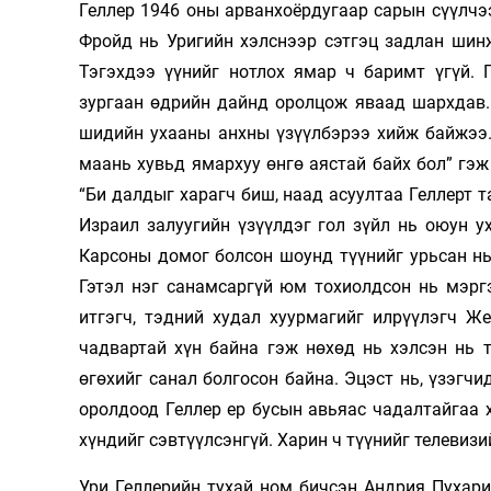
Геллер 1946 оны арванхоёрдугаар сарын сүүлчээ
Фройд нь Уригийн хэлснээр сэтгэц задлан шин
Тэгэхдээ үүнийг нотлох ямар ч баримт үгүй. 
зургаан өдрийн дайнд оролцож яваад шархдав.
шидийн ухааны анхны үзүүлбэрээ хийж байжээ.
маань хувьд ямархуу өнгө аястай байх бол” гэж
“Би далдыг харагч биш, наад асуултаа Геллерт т
Израил залуугийн үзүүлдэг гол зүйл нь оюун 
Карсоны домог болсон шоунд түүнийг урьсан н
Гэтэл нэг санамсаргүй юм тохиолдсон нь мэрг
итгэгч, тэдний худал хуурмагийг илрүүлэгч Ж
чадвартай хүн байна гэж нөхөд нь хэлсэн нь т
өгөхийг санал болгосон байна. Эцэст нь, үзэгч
оролдоод Геллер ер бусын авьяас чадалтайгаа х
хүндийг сэвтүүлсэнгүй. Харин ч түүнийг телевиз
Ури Геллерийн тухай ном бичсэн Андрия Пухар