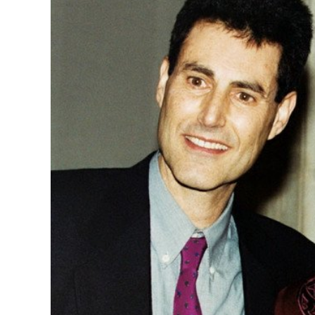
126-гийн НЭГ
Ертөнц
Спорт
Нийгэм
Бөх
Техник технологи
Сагсан бөмбөг
Шинжлэх ухаан
Хөлбөмбөг
Сонин хачин
Олимпын төрөл
Дэлхийн монгол
Тулааны спорт
Олимпын бус төр