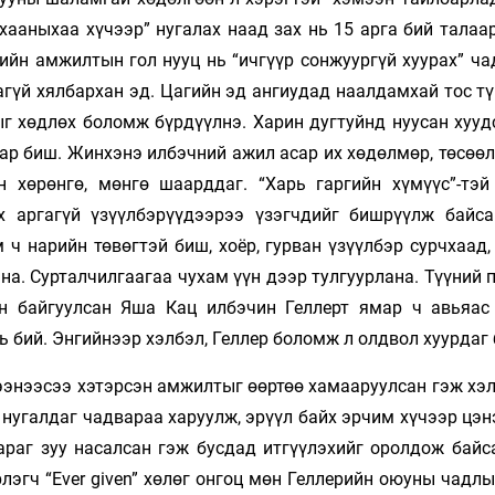
хааныхаа хүчээр” нугалах наад зах нь 15 арга бий талаа
ийн амжилтын гол нууц нь “ичгүүр сонжуургүй хуурах” ча
агүй хялбархан эд. Цагийн эд ангиудад наалдамхай тос тү
г хөдлөх боломж бүрдүүлнэ. Харин дугтуйнд нуусан хууд
бар биш. Жинхэнэ илбэчний ажил асар их хөдөлмөр, төсөө
н хөрөнгө, мөнгө шаарддаг. “Харь гаргийн хүмүүс”-тэй
х аргагүй үзүүлбэрүүдээрээ үзэгчдийг бишрүүлж байс
 ч нарийн төвөгтэй биш, хоёр, гурван үзүүлбэр сурчхаад
на. Сурталчилгаагаа чухам үүн дээр тулгуурлана. Түүний
н байгуулсан Яша Кац илбэчин Геллерт ямар ч авьяас 
нь бий. Энгийнээр хэлбэл, Геллер боломж л олдвол хуурдаг
ээнээсээ хэтэрсэн амжилтыг өөртөө хамааруулсан гэж хэл
 нугалдаг чадвараа харуулж, эрүүл байх эрчим хүчээр цэ
араг зуу насалсан гэж бусдад итгүүлэхийг оролдож байса
лэгч “Ever given” хөлөг онгоц мөн Геллерийн оюуны чадл