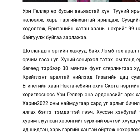
Олимп 2024
Ури Геллер ер бусын авьяастай хүн. Түүний я
нөлөөлж, харь гаргийнхантай ярилцаж, Суэций
хөдөлгөж, Британийн хатан хааны нөхрийг 99 н
байгуулж буйгаа зарлажээ.
Шотландын эргийн хажууд байх Лэмб гэх арал т
орчим гэсэн үг. Хүний сонирхол татах юм тэнд е
бөгөөд тэрбээр 30 мянган фунт стерлингээр х
Крейглэнт аралтай нийлээд Гизагийн цац сув
Египетийн хаан Нектанебийн охин Скота нэртийн
хориглосноос Ури Геллер энэ эрдэнэсийг эрж х
Харин2022 оны наймдугаар сард уг арлыг бичил 
ялгах бэлгэ тэмдэгтэй гээч. Хүссэн хэнбугай
хуримтлуулсан хөрөнгийг зүрхний өвчтэй хүүхдү
ид шидтэн, харь гаргийнхантай ойртож нөхөрлөж