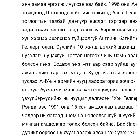
аян замаа үргэлж лүүлсэн юм байх. 1996 онд А
тэмцээнд Шотландын багийг хожиход бас л Геллер
тоглолтын талбай дээгүүр нисдэг тэргээр я
хөдөлгөчихтөл шотланд хаалгач барьж авч чад
хүн хэрнээ эхэлснээ гүйцээлгүй Английн багийг 
Геллерт олон. Сүүлийн 10 жилд дэлхий дахинд
нугалагч буцахгүй. Тэгтэл нөгөөх чинь Лэмб ар
болсон гэнэ. Бодвол энэ мэт аар саар зүйлд ау
ажил алийг тэр гэх вэ дээ. Хүнд ачаатай хөлөг
туслах, АНУ-ын армийн нууц лабораторид зочлох
нь хүн бүхэнтэй маргаж мэтгэлцэхдээ Геллер 
үзүүлбэрүүдийнх нь нууцыг дэлгэсэн “Ури Гелл
Рэндигээс 1991 онд 15 сая ам.доллар авахаар 
чадвар нь яагаад ч юм бэ нөлөөлсөнгүй, шүүхийн
мянган ам.доллар төлөх болсон байна. Бас Яп
дүрийг өөрөөс нь хуулбарлаж авсан гэж үзэж 2