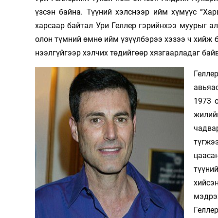
үзсэн байна. Түүний хэлснээр ийм хүмүүс “Ха
харсаар байтал Ури Геллер гэрийнхээ муурыг ал
олон түмний өмнө ийм үзүүлбэрээ хэзээ ч хийж ба
нээлгүйгээр хэлчих төдийгөөр хязгаарладаг байв
Гелле
авьяас
1973 
жилийн
чадва
түгжээ
цааса
түүни
хийсэн
мэдрэ
Гелле