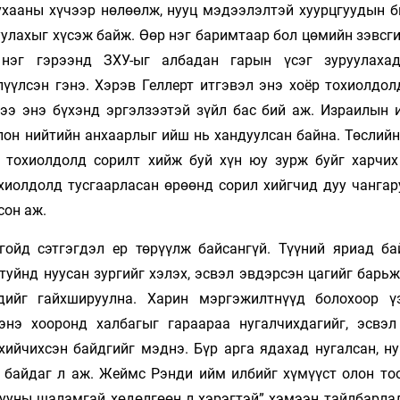
ухааны хүчээр нөлөөлж, нууц мэдээлэлтэй хуурцгуудын б
улахыг хүсэж байж. Өөр нэг баримтаар бол цөмийн зэвсги
нэг гэрээнд ЗХУ-ыг албадан гарын үсэг зуруулаха
лүүлсэн гэнэ. Хэрэв Геллерт итгэвэл энэ хоёр тохиолдол
дээ энэ бүхэнд эргэлзээтэй зүйл бас бий аж. Израилын 
он нийтийн анхаарлыг ийш нь хандуулсан байна. Төслийн
г тохиолдолд сорилт хийж буй хүн юу зурж буйг харчи
охиолдолд тусгаарласан өрөөнд сорил хийгчид дуу чангар
сон аж.
ойд сэтгэгдэл ер төрүүлж байсангүй. Түүний яриад ба
туйнд нуусан зургийг хэлэх, эсвэл эвдэрсэн цагийг барь
дийг гайхшируулна. Харин мэргэжилтнүүд болохоор ү
энэ хооронд халбагыг гараараа нугалчихдагийг, эсвэл
хийчихсэн байдгийг мэднэ. Бүр арга ядахад нугалсан, ну
 байдаг л аж. Жеймс Рэнди ийм илбийг хүмүүст олон тоо
урууны шаламгай хөдөлгөөн л хэрэгтэй” хэмээн тайлбарла