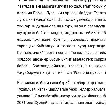
Үзэгчдэд анзаарагдамгүйгээр халбагыг “оюун у
илбэчин Роман Лугошкин ярьсан байдаг. Геллер
Лугошкин үздэг байв. Цаг засах үзүүлбэр ч ялга
тос гарын дулаанаар шингэрч, жижиг араанууды
юу зурсан байгааг мэдэх, мэдрэх нь тийм ч хял
чадвар, техникийн бэлтгэл, заримдаа дориуха
харилцаж байгаагүй ч тоглолт бүрд мартагда
Копперфилдийг эргэн саная. Тэгвэл Геллер тийм
зочдоос авсан ер бусын билиг авьяас гэж сайрха
байсан, Британид айлчлан тоглолтыг нь зохио
үзүүлбэрүүд нь тун энгийн гэж 1978 онд ярьсан 
Израилын илбэчин янз бүрийн салбарт хэр хэмж
Тухайлбал, нэгэн цайллагын үеэр Геллер халбага
улмаас II Элизабетийн нөхөр хунтайж Филипп б
2021 онд Суэцийн сувагт гацсан чингэлэг тээвэр