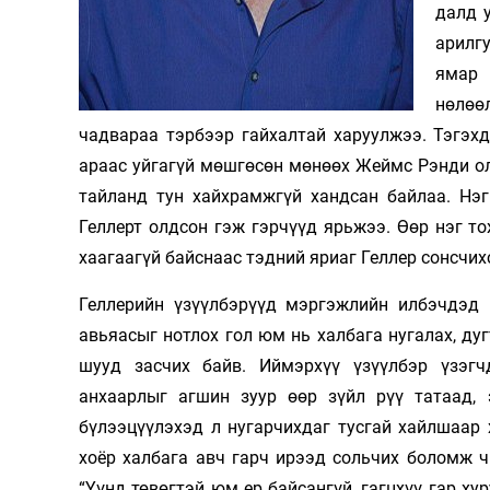
далд 
арилгу
ямар 
нөлөө
чадвараа тэрбээр гайхалтай харуулжээ. Тэгэх
араас уйгагүй мөшгөсөн мөнөөх Жеймс Рэнди ол
тайланд тун хайхрамжгүй хандсан байлаа. Нэ
Геллерт олдсон гэж гэрчүүд ярьжээ. Өөр нэг т
хаагаагүй байснаас тэдний яриаг Геллер сонсчих
Геллерийн үзүүлбэрүүд мэргэжлийн илбэчдэд г
авьяасыг нотлох гол юм нь халбага нугалах, дуг
шууд засчих байв. Иймэрхүү үзүүлбэр үзэгч
анхаарлыг агшин зуур өөр зүйл рүү татаад, 
бүлээцүүлэхэд л нугарчихдаг тусгай хайлшаар 
хоёр халбага авч гарч ирээд сольчих боломж ч
“Үүнд төвөгтэй юм ер байсангүй, гагцхүү гар х