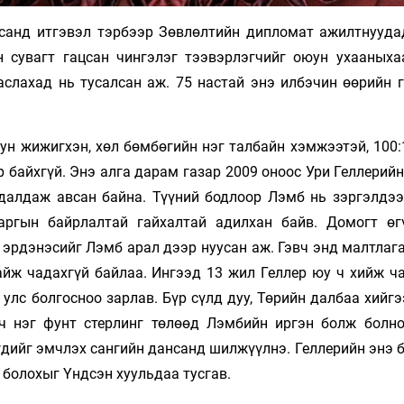
рьсанд итгэвэл тэрбээр Зөвлөлтийн дипломат ажилтнууда
н сувагт гацсан чингэлэг тээвэрлэгчийг оюун ухааныха
аслахад нь тусалсан аж. 75 настай энэ илбэчин өөрийн г
ун жижигхэн, хөл бөмбөгийн нэг талбайн хэмжээтэй, 100:
р байхгүй. Энэ алга дарам газар 2009 оноос Ури Геллерий
удалдаж авсан байна. Түүний бодлоор Лэмб нь зэргэлдээ
аргын байрлалтай гайхалтай адилхан байв. Домогт өг
 эрдэнэсийг Лэмб арал дээр нуусан аж. Гэвч энд малтлаг
айж чадахгүй байлаа. Ингээд 13 жил Геллер юу ч хийж ча
улс болгосноо зарлав. Бүр сүлд дуу, Төрийн далбаа хийг
 ч нэг фунт стерлинг төлөөд Лэмбийн иргэн болж болно
үдийг эмчлэх сангийн дансанд шилжүүлнэ. Геллерийн энэ 
 болохыг Үндсэн хуульдаа тусгав.