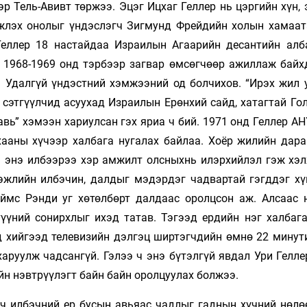
р Тель-Авивт төржээ. Эцэг Ицхаг Геллер нь цэргийн хүн,
жлэх онолыг үндэслэгч Зигмунд Фрейдийн холын хамаат
Геллер 18 настайдаа Израилын Агаарийн десантийн алб
 1968-1969 онд тэрбээр загвар өмсөгчөөр ажиллаж байх
 Удалгүй үндэстний хэмжээний од болчихов. “Ирэх жил 
 сэтгүүлчид асуухад Израилын Ерөнхий сайд, хатагтай Го
авь” хэмээн хариулсан гэх яриа ч бий. 1971 онд Геллер АН
ухааны хүчээр халбага нугалах байлаа. Хоёр жилийн дар
ь энэ илбээрээ хэр амжилт олсныхнь илэрхийлэл гэж хэл
эжлийн илбэчин, далдыг мэдэрдэг чадвартай гэгддэг хү
еймс Рэнди уг хөтөлбөрт далдаас оролцсон аж. Алсаас 
үүний сонирхлыг ихэд татав. Тэгээд ердийн нэг халбага
ид хийгээд телевизийн дэлгэц ширтэгчдийн өмнө 22 минут
аруулж чадсангүй. Гэлээ ч энэ бүтэлгүй явдал Ури Гелле
ийн нэвтрүүлэгт байн байн оролцуулах болжээ.
ич илбэчний ер бусын авьяас чадлыг гаднын хүчний нөлө