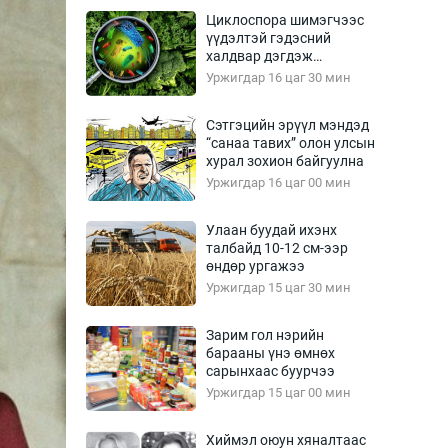
Урлагтай яриа
Циклоспора шимэгчээс
өрчил
үүдэлтэй гэдэсний
халдвар дэгдэж
энд-Эрхэм баян
болзошгүй
Уржигдар 16 цаг 30 мин
Сэтгэцийн эрүүл мэндэд
“санаа тавих” олон улсын
хүний үг
хурал зохион байгуулна
Уржигдар 16 цаг 00 мин
Улаан буудай ихэнх
талбайд 10-12 см-ээр
ага
Бусад
өндөр ургажээ
Уржигдар 15 цаг 30 мин
Фото
сурвалжлагч
Видео
Зарим гол нэрийн
Инфографик
барааны үнэ өмнөх
сарынхаас буурчээ
Санал асуулга
Уржигдар 15 цаг 00 мин
Хиймэл оюун хяналтаас