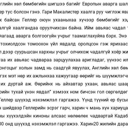
нглийн хөл бөмбөгийн шигшээ багийг Европын аварга шал
 тус болсон гэнэ. Гари Макалистер хаалга руу чиглэж яв
вж байсан Геллер оюун ухааныхаа хүчээр бөмбөгийг х
алгүй хаалгандаа оруулчихсан байна. Ийм авьяас чадал 
яагаад аварга болгоогүйн учрыг таамаглахуйяа бэрх. Энэ
 тохиолдсон томоохон үйл явдалд оролцсон гэж ярихаас
ал дээр суурьшсан хархны учрыг олчихож чадалгүй хоёр ж
гаа их авьяас чадвараа зарцуулахаа аригладаг, үүнээс и
 онгоцыг холын замд нь саадгүй явуулах, Английн хөл бө
 гэх мэт нөр их ажлынхаа хажуугаар өөрийг нь шүүмжлэгч
их дуртай аж. Өөрийнх нь айхавтар ухаан, авьяас шаа
ерийн тухай үнэн явдал” хэмээх ном бичсэн гол сөргөлдө
Геллер шүүхэд нэхэмжлэл гаргажээ. Үүнд түүний ер бусы
 шийдвэр Геллерийн эсрэг гарч, харин ч мань хүн хариуц
оны хүүхэлдэйн киноны алсаас нөлөөлөх чадвартай Кадаб
000 онд шүүхэд нэхэмжлэл гаргажээ. Харин20 жилийн дара