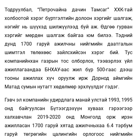
Тодруулбал, “Петрочайна дачин Тамсаг” ХХК-тай
холбоотой хэрэг бүртгэлтийн долоон хэргийг шалгаж,
нэгийг нь шүүхэд шилжүүлээд буй аж. Өдгөө гурван
хэргийг мөрдөн шалгаж байгаа юм билээ. Тэдний
дунд 1700 гаруй ажилчны нийгмийн даатгалын
шимтгэл төлөхөөс зайлсхийсэн хэрэг бий. Тус
компанийнхан газрын тос олборлох, тээвэрлэх үйл
ажиллагаандаа БНХАУ-аас жил бүр 500-гаас дээш
тооны ажиллах хүч оруулж ирж Дорнод аймгийн
Матад сумын нутагт хөдөлмөр эрхлүүлдэг гэдэг.
Гэвч эл компанийн удирдлага манай улстай 1993, 1995
онд байгуулсан Бүтээгдэхүүн хуваах гэрээгээр
халхавчлан 2019-2020 онд Монголд орж ирэн
ажилласан 1700 гаруй хятад ажилчныхаа 6.4 тэрбум
гаруй төгрөгийн цалингийн орлогоос нийгмийн