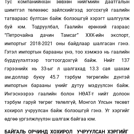
Тус компанийнхан зөвхөн нийгмийн даатгалын
шимтгэл төлөхөөс зайлсхийгээд зогсохгүй гаалийн
татвараас бултсан байж болзошгүй хэрэгт шалгуулж
буй юм. Тодруулбал, Гаалийн ерөнхий газраас
“Петрочайна дачин Тамсаг” ХХК-ийн экспорт,
импортыг 2018-2021 оны байдлаар шалгасан гэнэ.
Гэтэл импортын барааны үнэ, тоо хэмжээ нь гаалийн
бүрдүүлэлтээр тогтоогдохгүй байж. Нийт 137
гэрээнийх нь 33-ыг л шалгахад 13.3 сая шахам
ам.доллар буюу 45.7 тэрбум төгрөгийн дүнтэй
импортын барааны үнийг дутуу мэдүүлсэн байж.
Ингэснээрээ гаалийн болон НӨАТ-т нийт долоон
тэрбум гаруй төгрөг төлөлгүй, Монгол Улсын төсөвт
хохирол учруулсан байж болзошгүй гэнэ. Уг хэргийг
өдгөө үргэлжлүүлэн шалгаж байгаа юм.
БАЙГАЛЬ ОРЧИНД ХОХИРОЛ УЧРУУЛСАН ХЭРГИЙГ