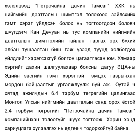
хэлэлцээд “Петрочайна дачин Тамсаг” ХХК нь
нийгмийн даатгалын шимтгэл төлөхөөс зайлсхийх
гэмт хэрэг үйлдсэн болох нь тогтоогдсон боловч
шүүгдэгч Кан Дөчуан нь тус компанийн нийгмийн
даатгалын шимтгэлийн тайланг гаргах эрх бүхий
албан тушаалтан биш гэж үзээд түүнд холбогдох
үйлдлийг хэрэгсэхгүй болгон цагаатгасан юм. Улмаар
хэргийг дахин шалгуулахаар болсны дагуу ЭЦА-ны
Эдийн засгийн гэмт хэрэгтэй тэмцэх газрынхан
мөрдөн байцаалтыг үргэлжлүүлж буй аж. Юутай ч
хятад ажилчдын 6.4 тэрбум төгрөгийн цалингаас
Монгол Улсын нийгмийн даатгалын санд орох ёстой
2.4 тэрбум төгрөгийг “Петрочайна дачин Тамсаг”
компанийнхан төлөөгүйг шүүх тогтоож. Харин хэнд
хариуцлага хүлээлгэх нь өдгөө ч тодорхойгүй байна.