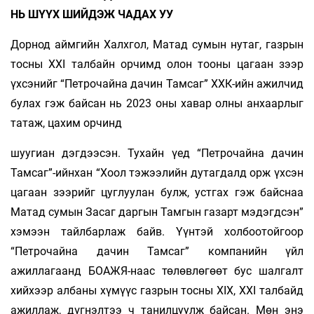
НЬ ШҮҮХ ШИЙДЭЖ ЧАДАХ УУ
Дорнод аймгийн Халхгол, Матад сумын нутаг, газрын
тосны XXI талбайн орчимд олон тооны цагаан зээр
үхсэнийг “Петрочайна дачин Тамсаг” ХХК-ийн ажилчид
булах гэж байсан нь 2023 оны хавар олны анхаарлыг
татаж, цахим орчинд
шуугиан дэгдээсэн. Тухайн үед “Петрочайна дачин
Тамсаг”-ийнхан “Хоол тэжээлийн дутагдалд орж үхсэн
цагаан зээрийг цуглуулан булж, устгах гэж байснаа
Матад сумын Засаг даргын Тамгын газарт мэдэгдсэн”
хэмээн тайлбарлаж байв. Үүнтэй холбоотойгоор
“Петрочайна дачин Тамсаг” компанийн үйл
ажиллагаанд БОАЖЯ-наас төлөвлөгөөт бус шалгалт
хийхээр албаны хүмүүс газрын тосны XIX, XXI талбайд
ажиллаж, дүгнэлтээ ч танилцуулж байсан. Мөн энэ