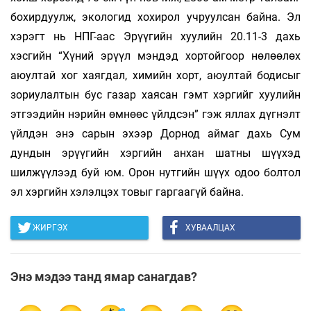
бохирдуулж, экологид хохирол учруулсан байна. Эл
хэрэгт нь НПГ-аас Эрүүгийн хуулийн 20.11-3 дахь
хэсгийн “Хүний эрүүл мэндэд хортойгоор нөлөөлөх
аюултай хог хаягдал, химийн хорт, аюултай бодисыг
зориулалтын бус газар хаясан гэмт хэргийг хуулийн
этгээдийн нэрийн өмнөөс үйлдсэн” гэж яллах дүгнэлт
үйлдэн энэ сарын эхээр Дорнод аймаг дахь Сум
дундын эрүүгийн хэргийн анхан шатны шүүхэд
шилжүүлээд буй юм. Орон нутгийн шүүх одоо болтол
эл хэргийн хэлэлцэх товыг гаргаагүй байна.
ЖИРГЭХ
ХУВААЛЦАХ
Энэ мэдээ танд ямар санагдав?