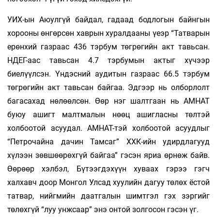
УИХ-ын Аюулгүй байдал, гадаад бодлогын байнгын
хорооны өнгөрсөн хаврын хуралдааны үеэр “Татварын
ерөнхий газраас 436 тэрбум төгрөгийн акт тавьсан.
НДЕГ-аас тавьсан 4.7 тэрбумын актыг хүчээр
биелүүлсэн. Үндэсний аудитын газраас 66.5 тэрбум
төгрөгийн акт тавьсан байгаа. Эдгээр нь олборлолт
багасахад нөлөөлсөн. Өөр нэг шалтгаан нь АМНАТ
буюу ашигт малтмалын нөөц ашигласны төлтэй
холбоотой асуудал. АМНАТ-тэй холбоотой асуудлыг
“Петрочайна дачин Тамсаг” ХХК-ийн удирдлагууд
хүлээн зөвшөөрөхгүй байгаа” гэсэн яриа өрнөж байв.
Өөрөөр хэлбэл, Бүтээгдэхүүн хуваах гэрээ гэгч
халхавч доор Монгол Улсад хуулийн дагуу төлөх ёстой
татвар, нийгмийн даатгалын шимтгэл гэх зэргийг
төлөхгүй “луу унжсаар” энэ онтой золгосон гэсэн үг.