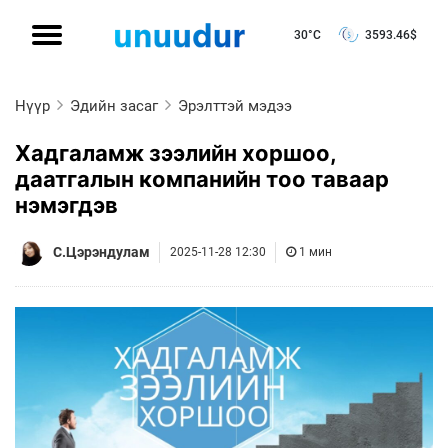
30°C
3593.46
$
Нүүр
Эдийн засаг
Эрэлттэй мэдээ
Хадгаламж зээлийн хоршоо,
даатгалын компанийн тоо таваар
нэмэгдэв
С.Цэрэндулам
2025-11-28 12:30
1 мин