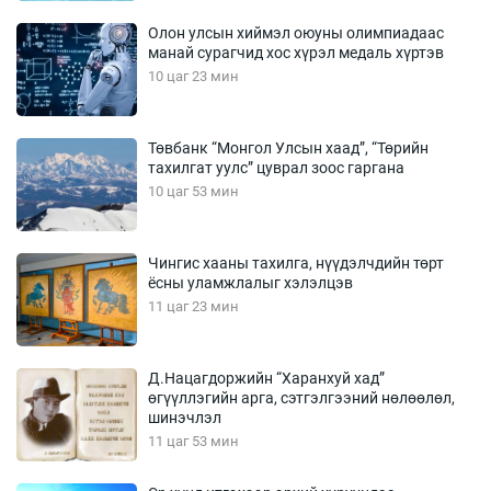
Олон улсын хиймэл оюуны олимпиадаас
манай сурагчид хос хүрэл медаль хүртэв
10 цаг 23 мин
Төвбанк “Монгол Улсын хаад”, “Төрийн
тахилгат уулс” цуврал зоос гаргана
10 цаг 53 мин
Чингис хааны тахилга, нүүдэлчдийн төрт
ёсны уламжлалыг хэлэлцэв
11 цаг 23 мин
Д.Нацагдоржийн “Харанхуй хад”
өгүүллэгийн арга, сэтгэлгээний нөлөөлөл,
шинэчлэл
11 цаг 53 мин