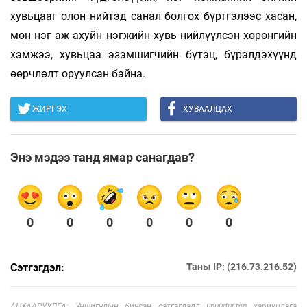
хувьцааг олон нийтэд санал болгох бүртгэлээс хасан,
мөн нэг аж ахуйн нэгжийн хувь нийлүүлсэн хөрөнгийн
хэмжээ, хувьцаа эзэмшигчийн бүтэц, бүрэлдэхүүнд
өөрчлөлт оруулсан байна.
ЖИРГЭХ
ХУВААЛЦАХ
Энэ мэдээ танд ямар санагдав?
0
0
0
0
0
0
Сэтгэгдэл:
Таны IP: (216.73.216.52)
АНХААРУУЛГА: Уншигчдын бичсэн сэтгэгдэлд unuudur.mn хариуцлага