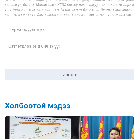
хүлээхгүй болно. Манай сайт ХХЗХ-ны журмын дагуу зүй зохисгүй зарим
үг, хэллэгийг хязгаарласан тул Та сэтгэгдэл бичихдээ бусдын эрх ашгийг
хүндэтгэн үзнэ үү. Хэм хэмжээ зөрчсөн сэтгэгдлийг админ устгах эрхтэй.
Илгээх
Холбоотой мэдээ