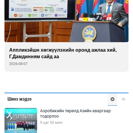
Аппликэйшн хөгжүүлэхийн оронд ажлаа хий,
Г.Дамдинням сайд аа
2026-08-07
Шинэ мэдээ
Аэробикийн төрөлд Азийн аваргаар
тодорлоо
9 цаг 53 мин