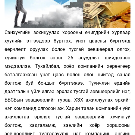
Санхүүгийн зохицуулах хорооны өчигдрийн хурлаар
хуулийн этгээдээр бүртгэх, үнэт цаасны бүртгэлд
өөрчлөлт оруулах болон тусгай зөвшөөрөл олгох,
хүчингүй болгох зэрэг 26 асуудлыг шийдсэнээ
мэдээллээ. Тухайлбал, хоёр компанийн хөрөнгөөр
баталгаажсан үнэт цаас болон олон нийтэд санал
болгож буй бондыг бүртгэжээ. Түүнчлэн ердийн
даатгалын үйлчилгээ эрхлэх тусгай зөвшөөрлийг нэг,
ББСБын зөвшөөрлийг гурав, ХЗХ ажиллуулах эрхийг
нэг компанид олгосон аж. Харин таван компанийн үйл
ажиллагаа эрхлэх тусгай зөвшөөрлийг хүчингүй
болгож, хадгаламж, зээлийн хоёр хоршооны
зөвшөөрлийг түдгэлзүүлж, нэг компанийн энгийн