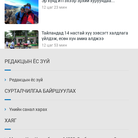
Эр хүнд итгэхээр эрхий хуруундаа...
12 цаг 23 мин
Тайландад 14 настай хүү зэвсэгт халдлага
үйлдэж, есөн хүн амиа алджээ
12 цаг 53 мин
РЕДАКЦЫН ЁС ЗҮЙ
Хүннү рок буюу монгол онгод
13 цаг 23 мин
Редакцын ёс зүй
СУРТАЛЧИЛГАА БАЙРШУУЛАХ
Сарьсан багваахайнууд голын эрэг дагуух
барилга, байгууламжийн дээвэрт үүрлэжээ
Үнийн санал харах
13 цаг 53 мин
ХАЯГ
Цагдаагийн алба хаагчийг мөргөж зугтсан
этгээдийг илрүүлэв