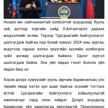
Ноорог.мн сайтынхантай холбоотой асуудлаар Хууль
зүй, дотоод хэргийн сайд О.Алтангэрэл дараах
мэдээллийг өглөө. Тэрээр “Цагдаагийн байгууллагат
шалгагдаж байгаа нэр бүхий хүмүүс 2024 оны зургаа,
есдүгээр сараас эхлэн эрүүгийн хуулийн холбогдох
зүйл ангиар шалгагдаж байжээ. Одоог хүртэл
шалгагдаж байна. Энэ үйл явдал гэнэт болсон үйл
явдал биш ээ.
Хэрэв дээрх хүмүүсийг хууль зөрчиж баривчилсан, улс
төрийн ямар нэгэн эрх ашиг байгаа эсэхийг тогтоох
ёстой.
Цагдаагийн байгууллага хойшлуулшгүй
ажиллагааг сард олон хийдэг. Дээрх асуудалд
баривчлах үйл ажиллагаа явуулаагүй. Прокуророос