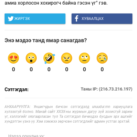
амиа хорлосон хохирогч байна гэсэн үг" гэв.
ЖИРГЭХ
ХУВААЛЦАХ
Энэ мэдээ танд ямар санагдав?
0
0
0
0
0
0
Сэтгэгдэл:
Таны IP: (216.73.216.197)
АНХААРУУЛГА: Уншигчдын бичсэн сэтгэгдэлд unuudur.mn хариуцлага
хүлээхгүй болно. Манай сайт ХХЗХ-ны журмын дагуу зүй зохисгүй зарим
үг, хэллэгийг хязгаарласан тул Та сэтгэгдэл бичихдээ бусдын эрх ашгийг
хүндэтгэн үзнэ үү. Хэм хэмжээ зөрчсөн сэтгэгдлийг админ устгах эрхтэй.