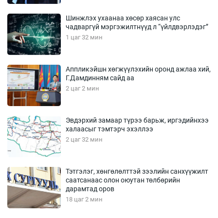
Шинжлэх ухаанаа хөсөр хаясан улс
чадваргүй мэргэжилтнүүд л “үйлдвэрлэдэг”
1 цаг 32 мин
Аппликэйшн хөгжүүлэхийн оронд ажлаа хий,
Г.Дамдинням сайд аа
2 цаг 2 мин
Эвдэрхий замаар түрээ барьж, иргэдийнхээ
халаасыг тэмтэрч эхэллээ
2 цаг 32 мин
Тэтгэлэг, хөнгөлөлттэй зээлийн санхүүжилт
саатсанаас олон оюутан төлбөрийн
дарамтад оров
18 цаг 2 мин