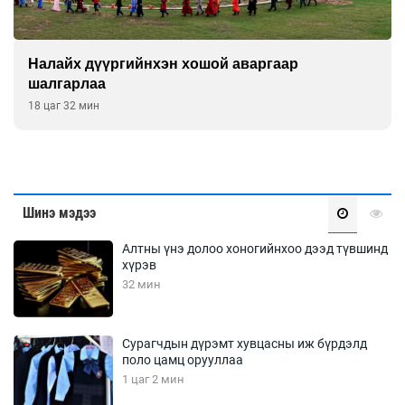
Налайх дүүргийнхэн хошой аваргаар
шалгарлаа
18 цаг 32 мин
Шинэ мэдээ
Алтны үнэ долоо хоногийнхоо дээд түвшинд
хүрэв
32 мин
Сурагчдын дүрэмт хувцасны иж бүрдэлд
поло цамц орууллаа
1 цаг 2 мин