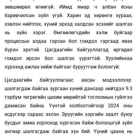
зөвшөөрөл өгөөгүй. Иймд ямар ч албан ёсны
баривчилсан зүйл үгүй. Харин эд хөрөнгө хураах,
хэвлэн нийтлэх, хүний эрхэд халдсан эсэхийг шалгах
нь зүйн хэрэг. Өмгөөлөгчдийн хэлж буйгаар
процессын алдаа гарсан бол гомдол гаргаад явах
бүрэн эрхтэй. Цагдаагийн байгууллагад өргөдөл
гомдол ирсэн бол шалгах үүрэгтэй. Хуулийнхаа
хүрээнд ажлаа хийж байгааг буруутгаж болохгүй.
Цагдаагийн байгууллагаас авсан мэдээллээр
шалгагдаж байгаа зургаан хүний дансаар нийтдээ 9.3
тэрбум төгрөгийн цахим мөрийтэй тоглоомын гүйлгээ
дамжсан байна. Үүнтэй холбоотойгоор 2024 оны
есдүгээр сараас эхлэн Эрүүгийн хэргийн заалт буюу
бусдыг амиа хорлоход хүргэсэн байж болзошгүй зүйл
ангиар шалгагдаж байгаа хүн бий. Үүний цаана нь