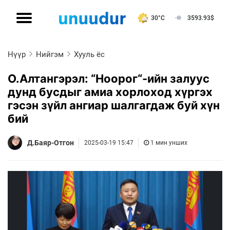
30°C
3593.93
$
Нүүр
Нийгэм
Хууль ёс
О.Алтангэрэл: “Ноорог“-ийн залуус
дунд бусдыг амиа хорлоход хүргэх
гэсэн зүйл ангиар шалгагдаж буй хүн
бий
Д.Баяр-Отгон
2025-03-19 15:47
1 мин унших