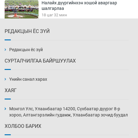
Налайх дүүргийнхэн хошой аваргаар
шалгарлаа
18 цаг 32 мин
РЕДАКЦЫН ЁС ЗҮЙ
БНСУ-д хэт халсны улмаас 19 хүн нас
баржээ
19 цаг 2 мин
Редакцын ёс зүй
СУРТАЛЧИЛГАА БАЙРШУУЛАХ
“DeepSeek” компани ӨМӨЗО-д хиймэл оюуны
дата төв байгуулахаар төлөвлөж байна
Үнийн санал харах
19 цаг 32 мин
ХАЯГ
Дашчойлин хийд жуулчдад зориулсан тусгай
үйлчилгээ үзүүлж эхэлжээ
Монгол Улс, Улаанбаатар 14200, Сүхбаатар дүүрэг 8-р
19 цаг 32 мин
хороо, Алтангэрэлийн гудамж, Улаанбаатар зочид буудал
ХОЛБОО БАРИХ
Манайхан Тайванийн I, II багийнхантай
өрсөлдөх нь