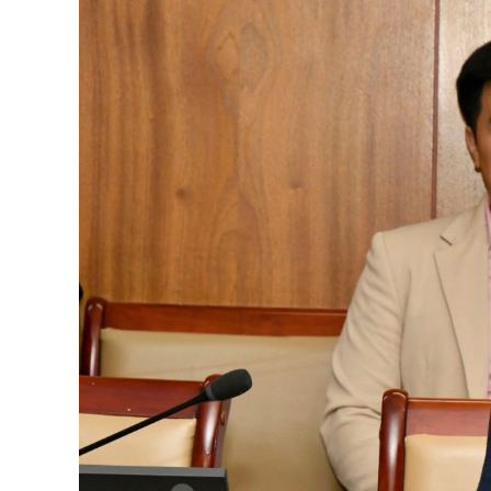
126-гийн НЭГ
Ертөнц
Спорт
Нийгэм
Бөх
Техник технологи
Сагсан бөмбөг
Шинжлэх ухаан
Хөлбөмбөг
Сонин хачин
Олимпын төрөл
Дэлхийн монгол
Тулааны спорт
Олимпын бус төр