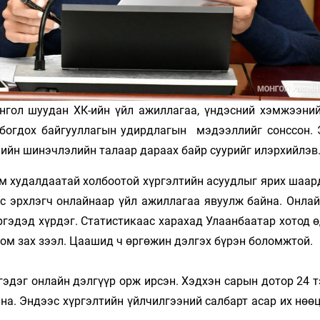
нгол шуудан ХК-ийн үйл ажиллагаа, үндэсний хэмжээни
богдох байгууллагын удирдлагын мэдээллийг сонссон. 
ийн шинэчлэлийн талаар дараах байр суурийг илэрхийлэв
им худалдаатай холбоотой хүргэлтийн асуудлыг ярих шаар
с эрхлэгч онлайнаар үйл ажиллагаа явуулж байна. Онлай
ргэдэд хүрдэг. Статистикаас харахад Улаанбаатар хотод 
том зах зээл. Цаашид ч өргөжин дэлгэх бүрэн боломжтой.
гэдэг онлайн дэлгүүр орж ирсэн. Хэдхэн сарын дотор 24 
на. Эндээс хүргэлтийн үйлчилгээний салбарт асар их нөө