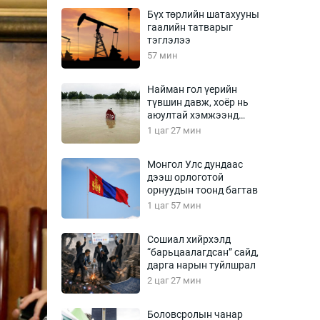
Урлагтай яриа
Бүх төрлийн шатахууны
өрчил
гаалийн татварыг
тэглэлээ
энд-Эрхэм баян
57 мин
Найман гол үерийн
түвшин давж, хоёр нь
хүний үг
аюултай хэмжээнд
хүрчээ
1 цаг 27 мин
Монгол Улс дундаас
дээш орлоготой
ага
Бусад
орнуудын тоонд багтав
1 цаг 57 мин
Фото
сурвалжлагч
Видео
Сошиал хийрхэлд
Инфографик
“барьцаалагдсан” сайд,
дарга нарын туйлшрал
Санал асуулга
2 цаг 27 мин
Боловсролын чанар