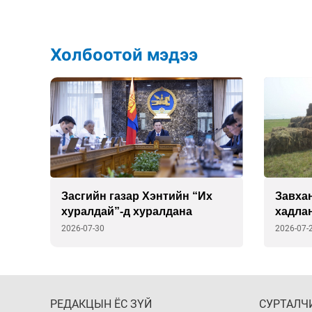
Холбоотой мэдээ
Засгийн газар Хэнтийн “Их
Завхан
хуралдай”-д хуралдана
хадла
ханга
2026-07-30
2026-07-
РЕДАКЦЫН ЁС ЗҮЙ
СУРТАЛЧ