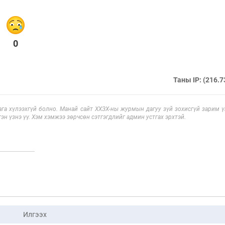
0
Таны IP: (216.7
га хүлээхгүй болно. Манай сайт ХХЗХ-ны журмын дагуу зүй зохисгүй зарим үг
эн үзнэ үү. Хэм хэмжээ зөрчсөн сэтгэгдлийг админ устгах эрхтэй.
Илгээх