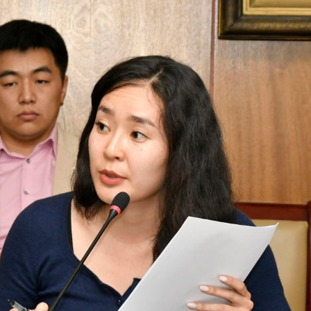
Ханш
Хэрэг з
Эрэлттэй мэдээ
Эрүүл м
Хууль ёс
Хүмүүс
Албаны 
Бусад
Life style
Ярилцл
Зөвлөгөө
Хоймор
Өнөөдрийн тухай
Уншигч-
өл