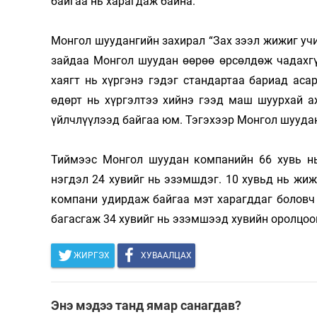
байгаа нь харагдаж байна.
Монгол шуудангийн захирал “Зах зээл жижиг учи
зайдаа Монгол шуудан өөрөө өрсөлдөж чадахгү
хаягт нь хүргэнэ гэдэг стандартаа бариад асар
өдөрт нь хүргэлтээ хийнэ гээд маш шуурхай а
үйлчлүүлээд байгаа юм. Тэгэхээр Монгол шууда
Тиймээс Монгол шуудан компанийн 66 хувь нь
нэгдэл 24 хувийг нь эзэмшдэг. 10 хувьд нь жиж
компани удирдаж байгаа мэт харагддаг боловч 
багасгаж 34 хувийг нь эзэмшээд хувийн оролцоо
ЖИРГЭХ
ХУВААЛЦАХ
Энэ мэдээ танд ямар санагдав?