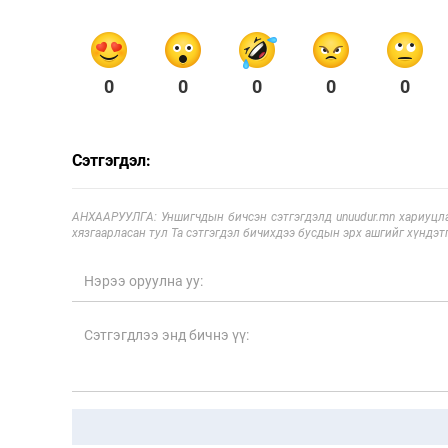
0
0
0
0
0
Сэтгэгдэл:
АНХААРУУЛГА: Уншигчдын бичсэн сэтгэгдэлд unuudur.mn хариуцла
хязгаарласан тул Та сэтгэгдэл бичихдээ бусдын эрх ашгийг хүндэтг