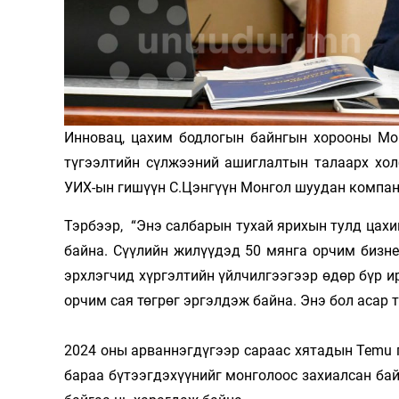
Олимп 2024
Инновац, цахим бодлогын байнгын хорооны Мо
түгээлтийн сүлжээний ашиглалтын талаарх хол
УИХ-ын гишүүн С.Цэнгүүн Монгол шуудан компан
Тэрбээр, “Энэ салбарын тухай ярихын тулд цах
байна. Сүүлийн жилүүдэд 50 мянга орчим бизне
эрхлэгчид хүргэлтийн үйлчилгээгээр өдөр бүр и
орчим сая төгрөг эргэлдэж байна. Энэ бол асар 
2024 оны арваннэгдүгээр сараас хятадын Temu 
бараа бүтээгдэхүүнийг монголоос захиалсан бай