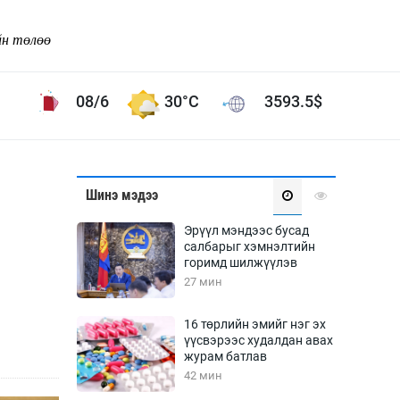
йн төлөө
08/6
30°C
3593.5
$
Соёл урлаг
Шинэ мэдээ
ой хөгжлийн зорилго -
Сонгодог урлаг
Эрүүл мэндээс бусад
Ардын урлаг
салбарыг хэмнэлтийн
горимд шилжүүлэв
Дүрслэх урлаг
27 мин
Өв соёл
таг
Кино урлаг
16 төрлийн эмийг нэг эх
үүсвэрээс худалдан авах
 орчин
Цирк
журам батлав
ол
42 мин
Рок поп, хип хоп
энд