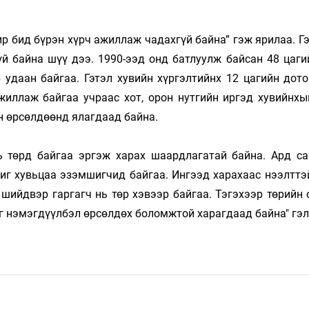
р бид бүрэн хүрч ажиллаж чадахгүй байна” гэж ярилаа. Г
й байна шүү дээ. 1990-ээд онд батлуулж байсан 48 цаги
 удаан байгаа. Гэтэл хувийн хүргэлтийнх 12 цагийн дото
жиллаж байгаа учраас хот, орон нутгийн иргэд хувийнхы
н өрсөлдөөнд ялагдаад байна.
 төрд байгаа эргэж харах шаардлагатай байна. Ард са
иг хувьцаа эзэмшигчид байгаа. Ингээд харахаас нээлттэй
шийдвэр гаргагч нь төр хэвээр байгаа. Тэгэхээр төрийн 
г нэмэгдүүлбэл өрсөлдөх боломжтой харагдаад байна" гэл