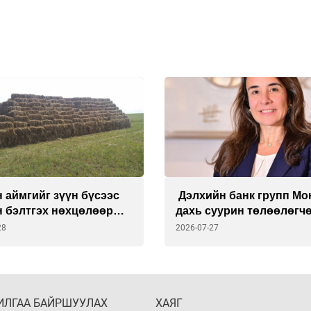
 аймгийг зүүн бүсээс
Дэлхийн банк групп Мо
н бэлтгэх нөхцөлөөр
дахь суурин төлөөлөгч
на
Викториа Делмоныг
28
2026-07-27
томиллоо
ИЛГАА БАЙРШУУЛАХ
ХАЯГ