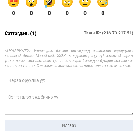
0
0
0
0
0
0
Сэтгэгдэл: (1)
Таны IP: (216.73.217.51)
АНХААРУУЛГА: Уншигчдын бичсэн сэтгэгдэлд unuudur.mn хариуцлага
хүлээхгүй болно. Манай сайт ХХЗХ-ны журмын дагуу зүй зохисгүй зарим
үг, хэллэгийг хязгаарласан тул Та сэтгэгдэл бичихдээ бусдын эрх ашгийг
хүндэтгэн үзнэ үү. Хэм хэмжээ зөрчсөн сэтгэгдлийг админ устгах эрхтэй.
Илгээх