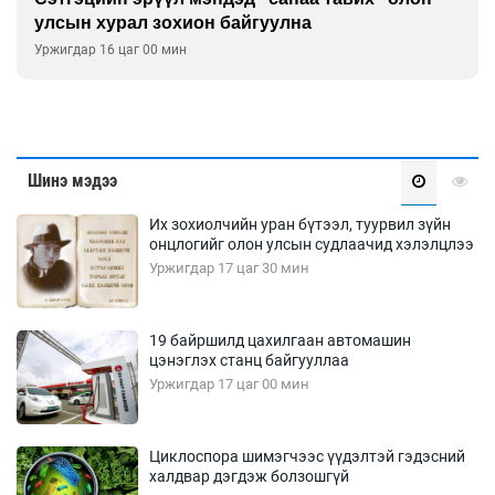
улсын хурал зохион байгуулна
Уржигдар 16 цаг 00 мин
Шинэ мэдээ
Их зохиолчийн уран бүтээл, туурвил зүйн
онцлогийг олон улсын судлаачид хэлэлцлээ
Уржигдар 17 цаг 30 мин
19 байршилд цахилгаан автомашин
цэнэглэх станц байгууллаа
Уржигдар 17 цаг 00 мин
Циклоспора шимэгчээс үүдэлтэй гэдэсний
халдвар дэгдэж болзошгүй