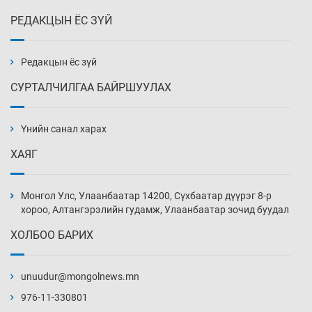
РЕДАКЦЫН ЁС ЗҮЙ
Эмэгтэйчүүд Бээжин, эрэгтэйчүүд Японд
бэлтгэл базаахаар хилийн дээс алхлаа
Уржигдар 14 цаг 00 мин
Редакцын ёс зүй
СУРТАЛЧИЛГАА БАЙРШУУЛАХ
АНУ-ын Цэргийн кибер командлалаын
ажилтнууд амиа хорлох явдал эрс
нэмэгджээ
Үнийн санал харах
Уржигдар 13 цаг 52 мин
ХАЯГ
Монголын шигшээ Хонконгийн багийг ялж,
эхний хожлоо авлаа
Монгол Улс, Улаанбаатар 14200, Сүхбаатар дүүрэг 8-р
Уржигдар 13 цаг 30 мин
хороо, Алтангэрэлийн гудамж, Улаанбаатар зочид буудал
ХОЛБОО БАРИХ
Техникийн өндөр үзүүлэлттэй агаарын хөлөг
худалдан авах хүсэлтээ уламжлав
unuudur@mongolnews.mn
Уржигдар 13 цаг 00 мин
976-11-330801