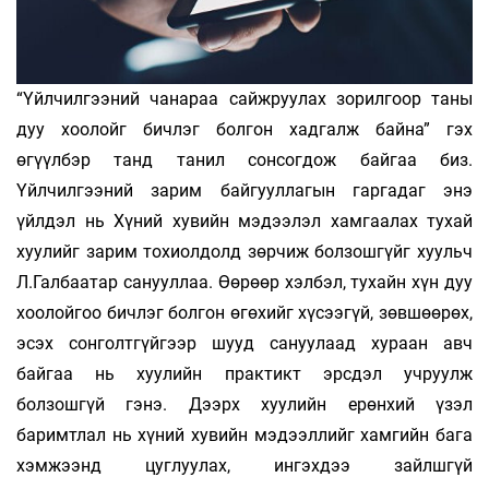
“Үйлчилгээний чанараа сайжруулах зорилгоор таны
дуу хоолойг бичлэг болгон хадгалж байна” гэх
өгүүлбэр танд танил сонсогдож байгаа биз.
Үйлчилгээний зарим байгууллагын гаргадаг энэ
үйлдэл нь Хүний хувийн мэдээлэл хамгаалах тухай
хуулийг зарим тохиолдолд зөрчиж болзошгүйг хуульч
Л.Галбаатар санууллаа. Өөрөөр хэлбэл, тухайн хүн дуу
хоолойгоо бичлэг болгон өгөхийг хүсээгүй, зөвшөөрөх,
эсэх сонголтгүйгээр шууд сануулаад хураан авч
байгаа нь хуулийн практикт эрсдэл учруулж
болзошгүй гэнэ. Дээрх хуулийн ерөнхий үзэл
баримтлал нь хүний хувийн мэдээллийг хамгийн бага
хэмжээнд цуглуулах, ингэхдээ зайлшгүй