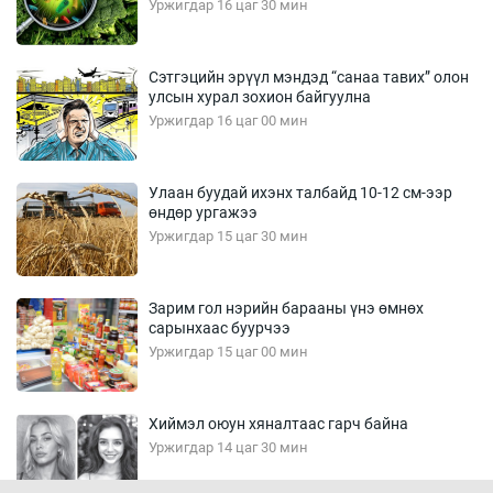
Уржигдар 16 цаг 30 мин
Сэтгэцийн эрүүл мэндэд “санаа тавих” олон
улсын хурал зохион байгуулна
Уржигдар 16 цаг 00 мин
Улаан буудай ихэнх талбайд 10-12 см-ээр
өндөр ургажээ
Уржигдар 15 цаг 30 мин
Зарим гол нэрийн барааны үнэ өмнөх
сарынхаас буурчээ
Уржигдар 15 цаг 00 мин
Хиймэл оюун хяналтаас гарч байна
Уржигдар 14 цаг 30 мин