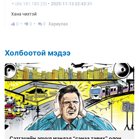
(66.181.183.23)
2025-11-13 22:42:31
Хана чихтэй
0
0
0
Хариулах
Холбоотой мэдээ
Сэтгэцийн эрүүл мэндэд “санаа тавих” олон