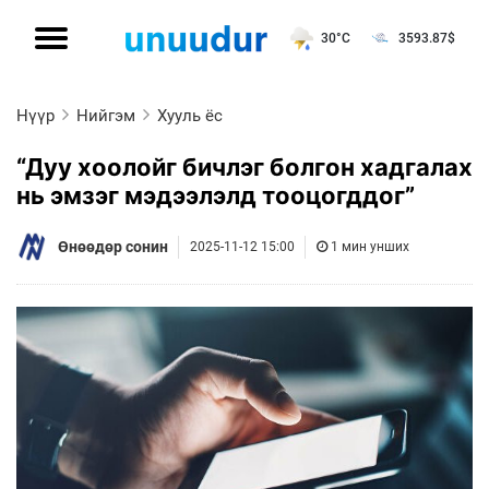
30°C
3593.87
$
Нүүр
Нийгэм
Хууль ёс
“Дуу хоолойг бичлэг болгон хадгалах
нь эмзэг мэдээлэлд тооцогддог”
Өнөөдөр сонин
2025-11-12 15:00
1 мин унших