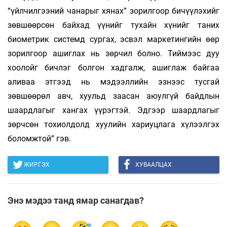
“үйлчилгээний чанарыг хянах” зорилгоор бичүүлэхийг
зөвшөөрсөн байхад үүнийг тухайн хүнийг таних
биометрик системд сургах, эсвэл маркетингийн өөр
зорилгоор ашиглах нь зөрчил болно. Тиймээс дуу
хоолойг бичлэг болгон хадгалж, ашиглаж байгаа
аливаа этгээд нь мэдээллийн эзнээс тусгай
зөвшөөрөл авч, хуульд заасан аюулгүй байдлын
шаардлагыг хангах үүрэгтэй. Эдгээр шаардлагыг
зөрчсөн тохиолдолд хуулийн хариуцлага хүлээлгэх
боломжтой” гэв.
ЖИРГЭХ
ХУВААЛЦАХ
Энэ мэдээ танд ямар санагдав?