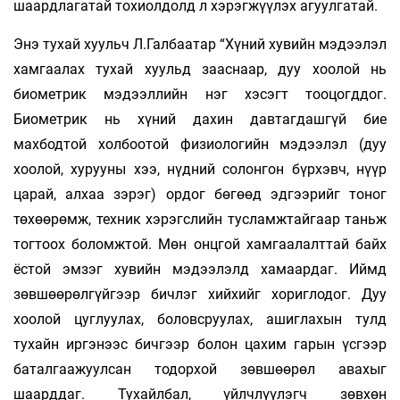
шаардлагатай тохиолдолд л хэрэгжүүлэх агуулгатай.
Энэ тухай хуульч Л.Галбаатар “Хүний хувийн мэдээлэл
хамгаалах тухай хуульд зааснаар, дуу хоолой нь
биометрик мэдээллийн нэг хэсэгт тооцогддог.
Биометрик нь хүний дахин давтагдашгүй бие
махбодтой холбоотой физиологийн мэдээлэл (дуу
хоолой, хурууны хээ, нүдний солонгон бүрхэвч, нүүр
царай, алхаа зэрэг) ордог бөгөөд эдгээрийг тоног
төхөөрөмж, техник хэрэгслийн тусламжтайгаар таньж
тогтоох боломжтой. Мөн онцгой хамгаалалттай байх
ёстой эмзэг хувийн мэдээлэлд хамаардаг. Иймд
зөвшөөрөлгүйгээр бичлэг хийхийг хориглодог. Дуу
хоолой цуглуулах, боловсруулах, ашиглахын тулд
тухайн иргэнээс бичгээр болон цахим гарын үсгээр
баталгаажуулсан тодорхой зөвшөөрөл авахыг
шаарддаг. Тухайлбал, үйлчлүүлэгч зөвхөн