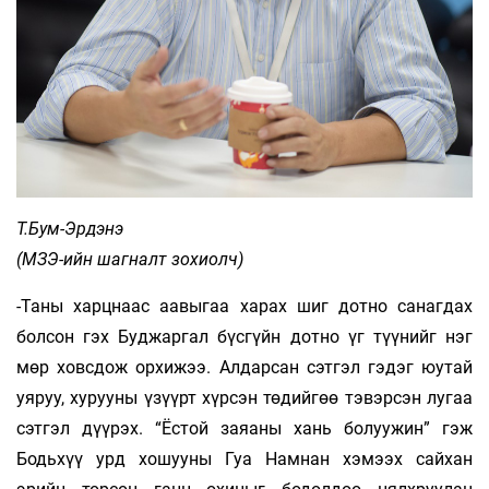
Т.Бум-Эрдэнэ
(МЗЭ-ийн шагналт зохиолч)
-Таны харцнаас аавыгаа харах шиг дотно санагдах
болсон гэх Буджаргал бүсгүйн дотно үг түүнийг нэг
мөр ховсдож орхижээ. Алдарсан сэтгэл гэдэг юутай
уяруу, хурууны үзүүрт хүрсэн төдийгөө тэвэрсэн лугаа
сэтгэл дүүрэх. “Ёстой заяаны хань болуужин” гэж
Бодьхүү урд хошууны Гуа Намнан хэмээх сайхан