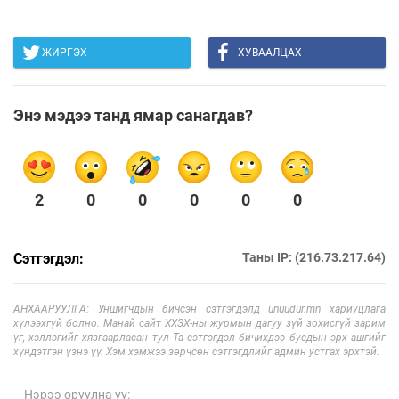
ЖИРГЭХ
ХУВААЛЦАХ
Энэ мэдээ танд ямар санагдав?
2
0
0
0
0
0
Сэтгэгдэл:
Таны IP: (216.73.217.64)
АНХААРУУЛГА: Уншигчдын бичсэн сэтгэгдэлд unuudur.mn хариуцлага
хүлээхгүй болно. Манай сайт ХХЗХ-ны журмын дагуу зүй зохисгүй зарим
үг, хэллэгийг хязгаарласан тул Та сэтгэгдэл бичихдээ бусдын эрх ашгийг
хүндэтгэн үзнэ үү. Хэм хэмжээ зөрчсөн сэтгэгдлийг админ устгах эрхтэй.