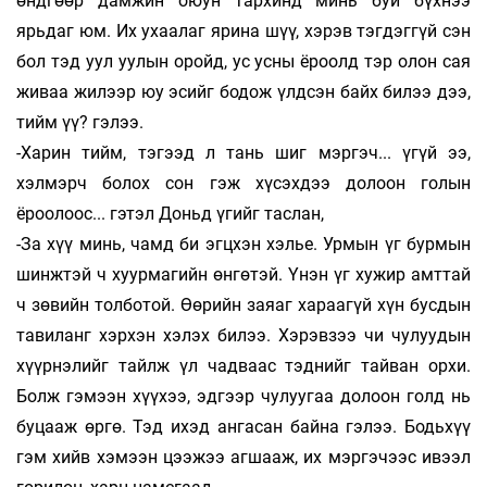
өндгөөр дамжин оюун тар­хинд минь буй бүхнээ
ярьдаг юм. Их ухаалаг ярина шүү, хэрэв тэгдэггүй сэн
бол тэд уул уулын оройд, ус усны ёроолд тэр олон сая
живаа жилээр юу эсийг бодож үлдсэн байх билээ дээ,
тийм үү? гэлээ.
-Харин тийм, тэгээд л тань шиг мэргэч... үгүй ээ,
хэлмэрч болох сон гэж хүсэхдээ долоон голын
ёроолоос... гэтэл Доньд үгийг таслан,
-За хүү минь, чамд би эгцхэн хэлье. Урмын үг бурмын
шинжтэй ч хуурмагийн өнгөтэй. Үнэн үг хужир амттай
ч зөвийн толботой. Өөрийн заяаг хараагүй хүн бусдын
тавиланг хэрхэн хэлэх билээ. Хэрэвзээ чи чулуудын
хүүрнэлийг тайлж үл чадваас тэднийг тайван орхи.
Болж гэмээн хүүхээ, эдгээр чулуугаа долоон голд нь
буцааж өргө. Тэд ихэд ангасан байна гэлээ. Бодьхүү
гэм хийв хэмээн цээжээ агшааж, их мэргэчээс ивээл