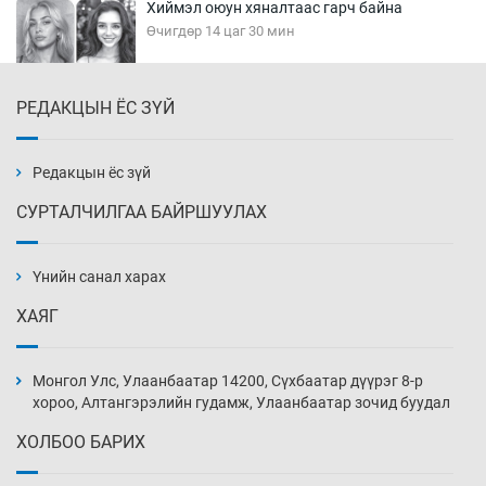
Хиймэл оюун хяналтаас гарч байна
Өчигдөр 14 цаг 30 мин
РЕДАКЦЫН ЁС ЗҮЙ
Эмэгтэйчүүд Бээжин, эрэгтэйчүүд Японд
бэлтгэл базаахаар хилийн дээс алхлаа
Өчигдөр 14 цаг 00 мин
Редакцын ёс зүй
СУРТАЛЧИЛГАА БАЙРШУУЛАХ
АНУ-ын Цэргийн кибер командлалаын
ажилтнууд амиа хорлох явдал эрс
нэмэгджээ
Үнийн санал харах
Өчигдөр 13 цаг 52 мин
ХАЯГ
Монголын шигшээ Хонконгийн багийг ялж,
эхний хожлоо авлаа
Монгол Улс, Улаанбаатар 14200, Сүхбаатар дүүрэг 8-р
Өчигдөр 13 цаг 30 мин
хороо, Алтангэрэлийн гудамж, Улаанбаатар зочид буудал
ХОЛБОО БАРИХ
Техникийн өндөр үзүүлэлттэй агаарын хөлөг
худалдан авах хүсэлтээ уламжлав