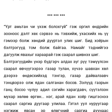
*** *** ***
“Үрт амьтан чи үхэж болохгүй” гэж оргил өндрийн
зооноос дэлт хөх сэрвээ нь тэвхийж, ухасхийх нь үү
гэмээр болж хөндий дүүртэл улих шиг. Бид хоёрын
бэлтрэгүүд том болж байгаа. Намайг тэднийгээ
дагуулж явахыг ха­раарай гэж саарал шивнэх шиг.
Бэлтрэгүүдийн үнэр бүдгэрч алдах зүг рүү тэмүүлсэн
саарал өвчүүгээрээ газар тулан, хүчээ шавхан хөл
дээрээ өндөсхийхэд тэнгэр, газар дайвалзавч
тэнцвэрээ олж ядан салганан босов. Зэлүүд газрын
ганц босоо чулуу адил сэгийн харагдавч, сүүтэлзэн
мухар хөлөө өргөн... нэг, арай ядан хоёр гишгэснээ
саарал саргиа дуугаар улилаа. Гэтэл уул нуруугаар
нэгжиж явсан эр өлөгчний саргиа дуунаас