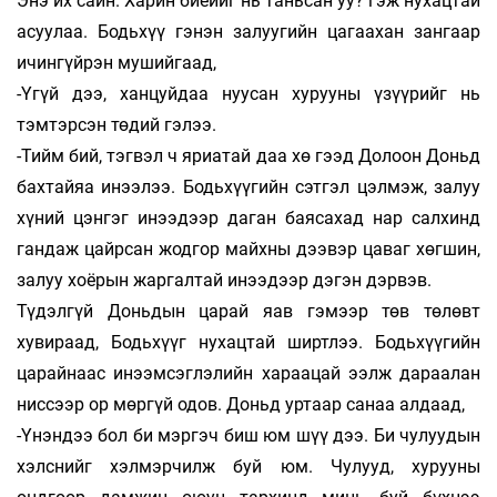
Энэ их сайн. Харин биеийг нь таньсан уу? гэж нухацтай
асуулаа. Бодьхүү гэнэн залуугийн цагаахан зангаар
ичингүйрэн мушийгаад,
-Үгүй дээ, ханцуйдаа нуусан хурууны үзүүрийг нь
тэмтэрсэн төдий гэлээ.
-Тийм бий, тэгвэл ч яриатай даа хө гээд Долоон Доньд
бахтайяа инээлээ. Бодьхүүгийн сэтгэл цэлмэж, залуу
хүний цэнгэг инээдээр даган баясахад нар салхинд
гандаж цайрсан жодгор майхны дээвэр цаваг хөгшин,
залуу хоёрын жаргалтай инээдээр дэгэн дэрвэв.
Түдэлгүй Доньдын царай яав гэмээр төв төлөвт
хувираад, Бодьхүүг нухацтай ширтлээ. Бодьхүүгийн
царайнаас инээмсэглэлийн хараа­цай ээлж дараалан
ниссээр ор мөргүй одов. Доньд уртаар санаа алдаад,
-Үнэндээ бол би мэргэч биш юм шүү дээ. Би чулуудын
хэлснийг хэлмэрчилж буй юм. Чу­лууд, хурууны