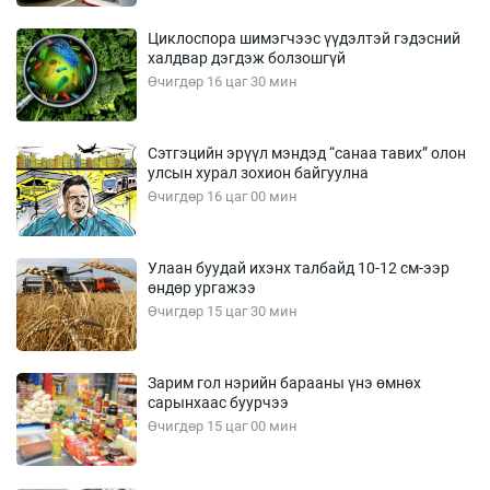
Циклоспора шимэгчээс үүдэлтэй гэдэсний
халдвар дэгдэж болзошгүй
Өчигдөр 16 цаг 30 мин
Сэтгэцийн эрүүл мэндэд “санаа тавих” олон
улсын хурал зохион байгуулна
Өчигдөр 16 цаг 00 мин
Улаан буудай ихэнх талбайд 10-12 см-ээр
өндөр ургажээ
Өчигдөр 15 цаг 30 мин
Зарим гол нэрийн барааны үнэ өмнөх
сарынхаас буурчээ
Өчигдөр 15 цаг 00 мин