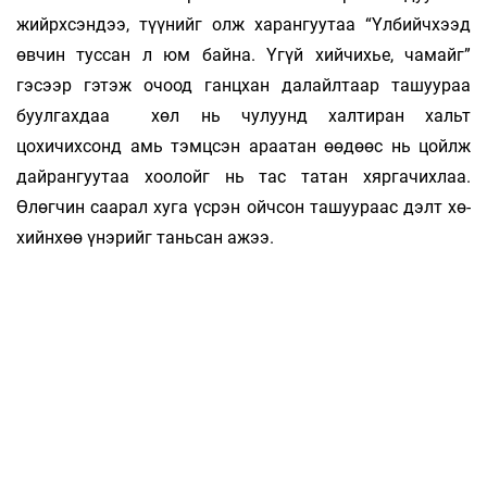
жийрхсэндээ, түүнийг олж харангуутаа “Үлбийчхээд
өвчин туссан л юм байна. Үгүй хийчихье, чамайг”
гэсээр гэтэж очоод ганцхан далайлтаар ташуураа
буулгахдаа хөл нь чулуунд халтиран хальт
цохичихсонд амь тэмцсэн араатан өөдөөс нь цойлж
дайрангуутаа хоолойг нь тас татан хяргачихлаа.
Өлөгчин саарал хуга үсрэн ойчсон ташуураас дэлт хө­
хийнхөө үнэрийг таньсан ажээ.