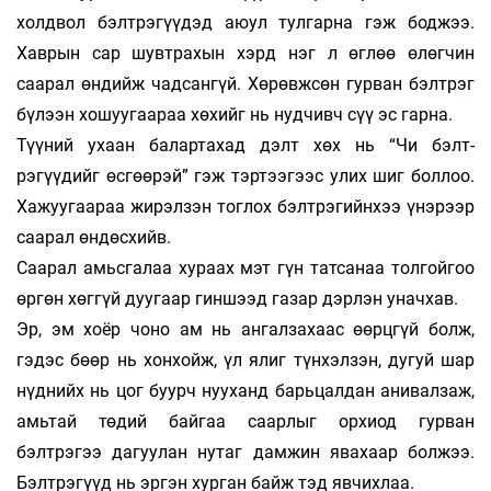
холдвол бэлтрэгүүдэд аюул тулгарна гэж боджээ.
Хаврын сар шувтрахын хэрд нэг л өглөө өлөгчин
саарал өндийж чад­сангүй. Хөрөвжсөн гурван бэлтрэг
бүлээн хо­шуу­гаараа хөхийг нь нудчивч сүү эс гарна.
Түүний ухаан балартахад дэлт хөх нь “Чи бэлт­
рэгүүдийг өсгөөрэй” гэж тэртээгээс улих шиг боллоо.
Хажуугаараа жирэлзэн тоглох бэлт­рэгийнхээ үнэрээр
саарал өндөсхийв.
Саарал амьсгалаа хураах мэт гүн татсанаа толгойгоо
өргөн хөггүй дуугаар гиншээд газар дэрлэн уначхав.
Эр, эм хоёр чоно ам нь ангалзахаас өөрцгүй болж,
гэдэс бөөр нь хонхойж, үл ялиг түнхэлзэн, дугуй шар
нүднийх нь цог буурч нууханд барь­цалдан анивалзаж,
амьтай төдий байгаа саар­лыг орхиод гурван
бэлтрэгээ дагуулан нутаг дам­жин явахаар болжээ.
Бэлтрэгүүд нь эргэн хур­ган байж тэд явчихлаа.