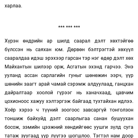
харлаа.
*** *** ***
Хүрэн өндрийн ар шилд саарал дэлт хөх­тэйгөө
бүлссэн нь саяхан юм. Дөрвөн бэлтрэгтэй хөхүүл
сааралдаа идэш эрэхээр гарсан тэр нэг өдөр дэлт хөх
Майхантын шилээр орж, Асгатын эхэнд гарчээ. Энэ
ууланд ассан сарлагийн гуныг шөнөжин ээрч, үүр
шөнийн заагт арай чамай сэрэмж алдуулаад, ганцхан
дайралтаар хоолой гүрээг нь ханачхаад, цавчим
цохионоос хажуу хэлтэргэж байгаад тухтайхан идлээ.
Хоёр хэрээ ч түүний зоогоос завсаргүй тонголзон
тоншиж байхуйд дэлт саарлыгаа санан бушуухан
босож, зэмийн цээжний хөндийгөөс уушги зүлд суга
татаж зуугаад үүр лүүгээ шогшлоо. Тэгтэл нам доор