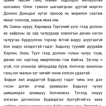
эрийн төрсөн ганц охиныг бодолдоо нялхруулан
шогшино. Олон түмнээ шагшигдсан цуутай мэргэч
Долоон Доньдыг нутаг орноор нь морилон саатаж
явааг сонсоод, зорьж яваа юм.
Их Саяны нуруу, Хархираа Түргэний уулс гээд долоон
их хайрхны эр хар чулуудаар ховлогын дөчин нэгэн
чулуугаа бүрдүүлсэн тэрээр ёстой андуу асуугаагүй
бол эндүү хэлдэггүй гэдэг. Бодьхүү түүнийг дуурайж
Хэрлэн, Онон, Туул гээд долоон голын чулуу түүж,
дөчин нэг хүргээд өвөртөлсөн гэж байгаа. Зүгээр ч
үгүй, гол усныхаа айлуудаар бууж, бэлчээр захалсан
ганц нэг малын зүг чигийг онож хэлсэн удаатай.
-Бодын хөл анддаггүй Бодьхүү гэдэг чинь энэ дээ
гэсэн догио үгэнд урамшсан Бодьхүү чулуу
шившихдээ эрэмшүү болчихжээ. Тэгээд хошуу
алгасан дотноссон Буджаргал бүсгүйтэйгээ заяа