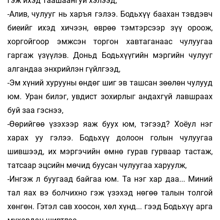
гэж ихэд таашаангуй хэлээд,
-Алив, чулууг нь харъя гэлээ. Бодьхүү баахан тэвдэвч
биеийг ихэд хичээн, өврөө тэмтэрсээр зүү ороож,
хоргойгоор эмжсэн торгон хавтаганаас чулуугаа
гаргаж үзүүлэв. Доньд Бодьхүүгийн мэргийн чулууг
алгандаа энхрийлэн гүйлгээд,
-Эм хүний хурууны өндөг шиг эв ташсан зөөлөн чулууд
юм. Уран билэг, увдист зохирлыг андахгүй лавшраах
буй заа гэснээ,
-Өөрийгөө үзэхээр яаж буух юм, тэгээд? Хоёул нэг
харах уу гэлээ. Бодьхүү долоон голын чулуугаа
шившээд, их мэргэчийн өмнө гурав гурваар тастаж,
татсаар эцсийн мөчид буусан чулуугаа харуулж,
-Ингэж л буугаад байгаа юм. Та нэг хар даа... Миний
тал яах вэ болчихно гэж үзэхэд нөгөө талын толгой
хөнгөн. Гэтэл сав хоосон, хөл хүнд... гээд Бодьхүү арга