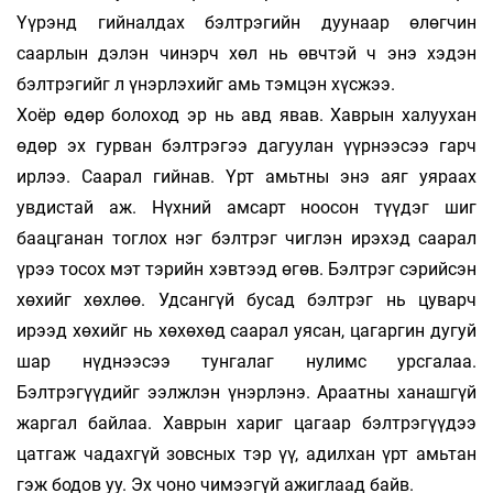
Үүрэнд гийналдах бэлтрэгийн дуунаар өлөгчин
саарлын дэлэн чинэрч хөл нь өвчтэй ч энэ хэдэн
бэлтрэгийг л үнэрлэхийг амь тэмцэн хүсжээ.
Хоёр өдөр болоход эр нь авд явав. Хаврын халуухан
өдөр эх гурван бэлтрэгээ дагуулан үүрнээсээ гарч
ирлээ. Саарал гийнав. Үрт амьтны энэ аяг уяраах
увдистай аж. Нүхний амсарт ноосон түүдэг шиг
баацганан тоглох нэг бэлтрэг чиглэн ирэхэд саарал
үрээ тосох мэт тэрийн хэвтээд өгөв. Бэлтрэг сэрийсэн
хөхийг хөхлөө. Удсангүй бусад бэлтрэг нь цуварч
ирээд хөхийг нь хөхөхөд саарал уясан, цагаргин дугуй
шар нүднээсээ тунгалаг нулимс урсгалаа.
Бэлтрэгүүдийг ээлжлэн үнэрлэнэ. Араатны ханашгүй
жаргал байлаа. Хаврын хариг цагаар бэлтрэгүүдээ
цатгаж чадахгүй зовсных тэр үү, адилхан үрт амьтан
гэж бодов уу. Эх чоно чимээгүй ажиглаад байв.