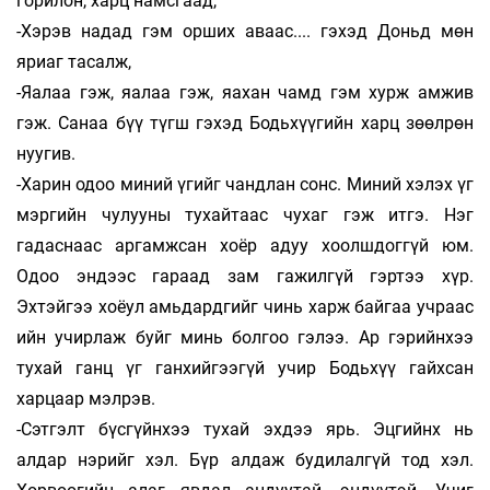
горилон, харц намсгаад,
-Хэрэв надад гэм орших аваас.... гэхэд Доньд мөн
яриаг тасалж,
-Яалаа гэж, яалаа гэж, яахан чамд гэм хурж амжив
гэж. Санаа бүү түгш гэхэд Бодьхүүгийн харц зөөлрөн
нуугив.
-Харин одоо миний үгийг чандлан сонс. Миний хэлэх үг
мэргийн чулууны тухайтаас чухаг гэж итгэ. Нэг
гадаснаас аргамжсан хоёр адуу хоолшдоггүй юм.
Одоо эндээс гараад зам гажилгүй гэртээ хүр.
Эхтэйгээ хоёул амьдардгийг чинь харж байгаа учраас
ийн учирлаж буйг минь болгоо гэлээ. Ар гэрийнхээ
тухай ганц үг ганхийгээгүй учир Бодьхүү гайхсан
харцаар мэлрэв.
-Сэтгэлт бүсгүйнхээ тухай эхдээ ярь. Эцгийнх нь
алдар нэрийг хэл. Бүр алдаж будилалгүй тод хэл.