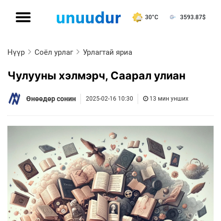
30°C
3593.87
$
Нүүр
Соёл урлаг
Урлагтай яриа
Чулууны хэлмэрч, Саарал улиан
Өнөөдөр сонин
2025-02-16 10:30
13 мин унших