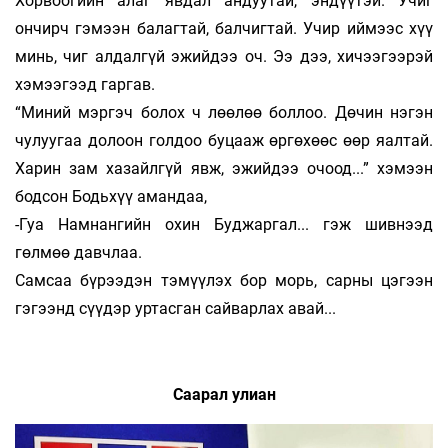
Хорвоогийн алаг явдал андуутай, эндүүтэй. Учиг
ончирч гэмээн балагтай, балчигтай. Учир иймээс хүү
минь, чиг алдалгүй эжийдээ оч. Ээ дээ, хичээгээрэй
хэмээгээд гаргав.
“Миний мэргэч болох ч лөөлөө боллоо. Дө­чин нэгэн
чулуугаа долоон голдоо буцааж өр­гөхөөс өөр яалтай.
Харин зам хазайлгүй явж, эжийдээ очоод...” хэмээн
бодсон Бодьхүү аман­даа,
-Гуа Намнангийн охин Буджаргал... гэж шивнээд
гөлмөө давчлаа.
Самсаа бүрээдэн тэмүүлэх бор морь, сарны цэгээн
гэгээнд сүүдэр уртасган сайварлах авай...
Саарал улиан