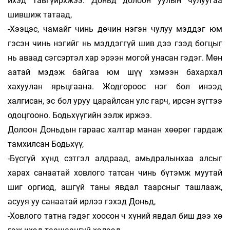
ихэд тавгүйрхжээ. Доньд долоон уулын чулуугаа
шившиж татаад,
-Хээцэс, чамайг чинь дөчин нэгэн чулуу мэддэг юм
гэсэн чинь нэгийг нь мэддэггүй шив дээ гээд богцыг
нь аваад сэгсэртэл хар эрээн могой унасан гэдэг. Мөн
аатай мэдэж байгаа юм шүү хэмээн бахархал
хахуулан ярьцгаана. Жодгороос нэг бол инээд
халгисан, эс бол уруу царайлсан улс гарч, ирсэн зүгтээ
одоцгооно. Бодьхүүгийн ээлж иржээ.
Долоон Доньдын гараас халтар манан хөөрөг гардаж
тамхилсан Бодьхүү,
-Бүсгүй хүнд сэтгэл алдраад, амьдралынхаа алсыг
харах санаатай ховлого татсан чинь бүтэмж муутай
шиг оргиод, ашгүй таны явдал таарсныг ташлааж,
асууя уу санаатай ирлээ гэхэд Доньд,
-Ховлого татна гэдэг хоосон ч хүний явдал биш дээ хө