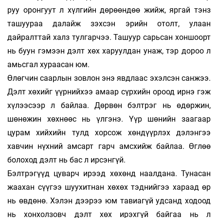
руу оронгуут л хүлгийн дөрөөндөө жийж, яргай тэнз
ташуураа далайж зэхсэн эрийн отолт, улаан
дайралттай халз тулгарчээ. Ташуур сарьсан хоншоорт
нь буун гэмээн дэлт хөх харуулдан унаж, тэр дороо л
амьсгал ху­раасан юм.
Өлөгчин саарлын зовлон энэ явдлаас эхэл­сэн санжээ.
Дэлт хөхийг үүрнийхээ амаар сүр­­хийн ороод ирнэ гэж
хүлээсээр л байлаа. Дөрвөн бэлтрэг нь өдөржин,
шөнөжин хөхнөөс нь үлгэнэ. Үүр шөнийн заагаар
цурам хийхийн тулд хорсож хөндүүрлэх дэлэнгээ
хавчин нүх­ний амсарт гарч амсхийж байлаа. Өглөө
болоход дэлт нь бас л ирсэнгүй.
Бэлтрэгүүд цуварч ирээд хөхөнд наалдана. Тунасан
жаахан сүүгээ шуухитнан хөхөх тэд­ний­гээ хараад өр
нь өвдөнө. Хэлэн дээрээ юм тавиагүй удсанд ходоод
нь хонхолзовч дэлт хөх ирэхгүй байгаа нь л