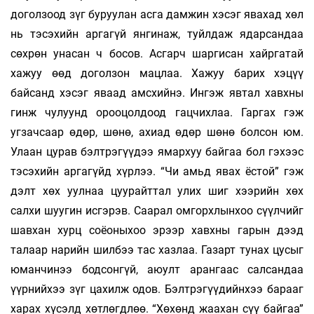
доголзоод зүг буруулан асга дамжин хэсэг явахад хөл
нь тэсэхийн аргагүй янгинаж, туйлдаж ядарсандаа
сөхрөн унасан ч босов. Асгарч шаргисан хайргатай
хажуу өөд доголзон мацлаа. Хажуу барих хэцүү
байсанд хэсэг яваад амсхийнэ. Ингэж явтал хавхны
гинж чулуунд орооцолдоод гацчихлаа. Гаргах гэж
угзачсаар өдөр, шөнө, ахиад өдөр шөнө болсон юм.
Улаан цурав бэлтрэгүүдээ ямархуу байгаа бол гэхээс
тэсэхийн аргагүйд хүрлээ. “Чи амьд явах ёстой” гэж
дэлт хөх уулнаа цуурайттал улих шиг хээрийн хөх
салхи шуугин исгэрэв. Саарал омгорхлынхоо сүүлчийг
шав­хан хурц соёоныхоо эрээр хавхны гарын дээд
талаар нарийн шилбээ тас хазлаа. Газарт тунах цусыг
юманчинээ бодсонгүй, аюулт аран­гаас салсандаа
үүрнийхээ зүг цахилж одов. Бэлт­рэ­гүүдийнхээ барааг
харах хүсэлд хөт­лөгд­лөө. “Хөхөнд жаахан сүү байгаа”