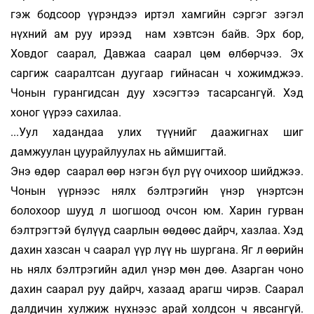
гэж бодсоор үүрэндээ иртэл хамгийн сэргэг зэгэл
нүхний ам руу ирээд нам хэвтсэн байв. Эрх бор,
Ховдог саарал, Давжаа саарал цөм өлбөрчээ. Эх
саргиж сааралтсан дуугаар гийнасан ч хо­жимджээ.
Чонын гурангидсан дуу хэсэгтээ тасарсангүй. Хэд
хоног үүрээ сахилаа.
...Уул хадандаа улих түүнийг даажигнах шиг
дамжуулан цуурайлуулах нь аймшигтай.
Энэ өдөр саарал өөр нэгэн бүл рүү очихоор шийджээ.
Чонын үүрнээс нялх бэлтрэгийн үнэр үнэртсэн
болохоор шууд л шогшоод очсон юм. Харин гурван
бэлтрэгтэй бүлүүд саарлын өөдөөс дайрч, хазлаа. Хэд
дахин хазсан ч саарал үүр лүү нь шургана. Яг л өөрийн
нь нялх бэлтрэгийн адил үнэр мөн дөө. Азарган чоно
дахин саарал руу дайрч, хазаад арагш чирэв. Саарал
далдичин хулжиж нүхнээс арай холдсон ч явсангүй.