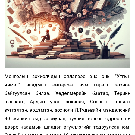
Монголын зохиолчдын эвлэлээс энэ оны “Утгын
чимэг” наадмыг өнгөрсөн ням гарагт зохион
байгуулсан билээ. Хөдөлмөрийн баатар, Төрийн
шагналт, Ардын уран зохиолч, Соёлын гавьяат
зүтгэлтэн, эрдэмтэн, зохиолч Л.Түдэвийн мэндэлсний
90 жилийн ойд зориулан, түүний төрсөн өдрөөр нь
дээрх наадмын шилдэг өгүүллэгийг тодруулсан юм.