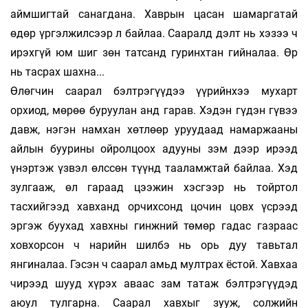
аймшигтай санагдана. Хаврын цасан шамаргатай
өдөр үргэлжилсээр л байлаа. Сааралд дэлт нь хэзээ ч
ирэхгүй юм шиг зөн татсанд гуринхтан гийналаа. Өр
нь тасрах шахна...
Өлөгчин саарал бэлтрэгүүдээ үүрийнхээ мухарт
орхиод, мөрөө буруулан анд гарав. Хэдэн гүдэн гүвээ
давж, нэгэн намхан хөтлөөр уруудаад намаржааны
айлын буурины ойрол­цоох адууны зэм дээр ирээд
үнэртэж үзвэл өлссөн түүнд тааламжтай байлаа. Хэд
зулгааж, өл гараад цээжин хэсгээр нь тойртол
тасхийгээд хавханд орчихсонд цочин цовх үсрээд
эргэж буухад хавхны гинжний төмөр гадас газраас
ховхорсон ч нарийн шилбэ нь орь дуу тавьтал
янгиналаа. Гэсэн ч саарал амьд мултрах ёстой. Хавхаа
чирээд шууд хүрэх аваас зам татаж бэлтрэгүүдэд
аюул тулгарна. Саарал хавхыг зууж, солжийн