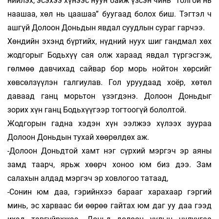
нийлэх, эсэхээ хүнээс нуун байж үзсэн чинь “толгой нь
наашаа, хөл нь цаашаа” буугаад болох биш. Тэгтэл ч
ашгүй Долоон Доньдын явдал суудлын сураг гарчээ.
Хөндийн эхэнд бүртийх, нүдний нуух шиг гандмал хөх
жодгорыг Бодьхүү сая олж хараад явдал түргэсгэж,
гөлмөө давчихад сайвар бор морь нойтон хөрсийг
хөвсөлзүүлэн галгиулав. Гол уруудаад хоёр, хөтөл
даваад ганц морьтон үзэгдэнэ. Долоон Доньдыг
зорих хүн ганц Бодьхүүгээр тогтоогүй бололтой.
Жодгорын гадна хэдэн хүн ээлжээ хүлээх зуураа
Долоон Доньдын тухай хөөрөлдөх аж.
-Долоон Доньдтой хамт нэг сүрхий мэргэч эр аяны
замд таарч, ярьж хөөрч хоноо юм биз дээ. Зам
салахын алдад мэргэч эр ховлогоо татаад,
-Сонин юм даа, гэрийнхээ барааг харахаар гэргий
минь, эс харваас би өөрөө гайтах юм даг уу даа гээд