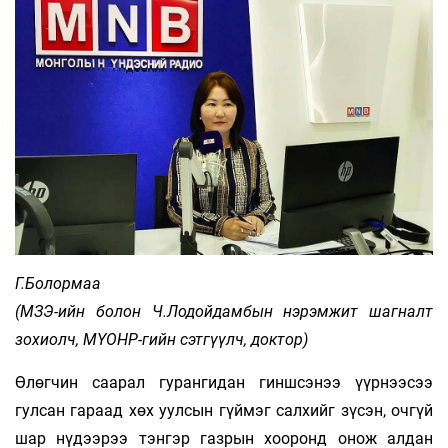
Г.Болормаа
(МЗЭ-ийн болон Ч.Лодойдамбын нэрэмжит шагналт
зохиолч, МҮОНР-гийн сэтгүүлч, доктор)
Өлөгчин саарал гурангидан гиншсэнээ үүр­­нээсээ
гулсан гараад хөх уулсын гүймэг сал­хийг зүсэн, очгүй
шар нүдээрээ тэнгэр газрын хоо­­ронд онож алдан