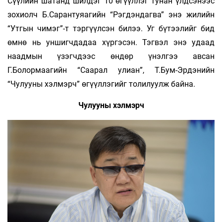
Сүүлийн шатанд шилдэг 10 өгүүллэг тунан үлдсэнээс
зохиолч Б.Сарантуяагийн “Рэгдэндагва” энэ жилийн
“Утгын чимэг”-т тэргүүлсэн билээ. Уг бүтээлийг бид
өмнө нь уншигчдадаа хүргэсэн. Тэгвэл энэ удаад
наадмын үзэгчдээс өндөр үнэлгээ авсан
Г.Болормаагийн “Саарал улиан”, Т.Бум-Эрдэнийн
“Чулууны хэлмэрч” өгүүллэгийг толилуулж байна.
Чулууны хэлмэрч