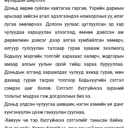
мухардан ширтлээ.
Доньд өврөө суйлан хавтагаа гаргав. Үхрийн дармын
арьсаар хийсэн атал эдэлгээндээ ном­хорсных уу, илэг
лугаа зөөлөрчээ. Долоон уулаас цуглуулсан эр хар
чулуудаа харшуулан үлээ­гээд, өмнөө дэвссэн ам
дөрвөлжин дэв­сэг дээр алгаа хумбайлган хөмөрч,
алгуур гул­суулан татсаар гурав хувааж эхэлмэгц
Бодьхүү мэргийн толгойг харахаас халирч, жодгорын
амаар алсын уулын орой тийш хараа бурууллаа.
Доньдын атганд харшилдах чулууд ахиад гурав, мөн
дахиад гурав тасрах тоогоор Бодьхүүгийн сэтгэл
сэмрэх шиг болов. Сэтгэлт бүсгүйнхээ зүрхний
тольтыг мэдрэх гэж догдолсных биз ээ.
Доньд үлдсэн чулуугаа шившин, нэгэн хэмийн ая данг
хүнгэнүүлэн цээж ганхуулан сууснаа,
-Хөвүүн чи тэр бүсгүйнхээ сэтгэлийг таньсан байна.