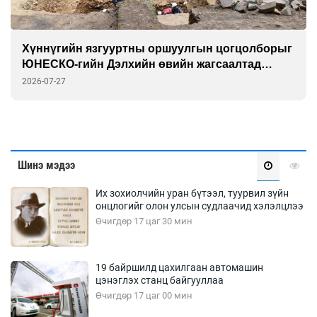
“Найртай сайхан” уран бүтээлийн үзэсгэлэнд
саатаарай
2026-07-24
Шинэ мэдээ
Их зохиолчийн уран бүтээл, туурвил зүйн
онцлогийг олон улсын судлаачид хэлэлцлээ
Өчигдөр 17 цаг 30 мин
19 байршилд цахилгаан автомашин
цэнэглэх станц байгууллаа
Өчигдөр 17 цаг 00 мин