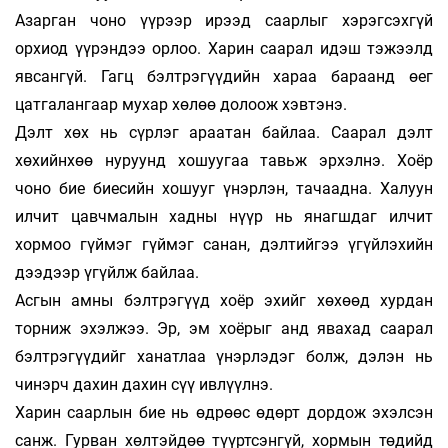
Азарган чоно үүрээр ирээд саарлыг хэ­рэг­сэх­гүй
орхиод үүрэндээ орлоо. Харин саа­рал идэш тэжээлд
явсангүй. Гагц бэлт­рэ­гүүдийн ха­раа бараанд өег
цатгалангаар мухар хөлөө долоож хэвтэнэ.
Дэлт хөх нь сүрлэг араатан байлаа. Саарал дэлт
хөхийнхөө нуруунд хошуугаа тавьж эрхэл­нэ. Хоёр
чоно бие биесийн хошууг үнэрлэн, тачаадна. Халуун
илчит цавчмалын хадны нүүр нь янагшдаг илчит
хормоо гүймэг гүймэг санан, дэлтийгээ үгүйлэхийн
дээдээр үгүйлж байлаа.
Асгын амны бэлтрэгүүд хоёр эхийг хө­хөөд хур­дан
торниж эхэлжээ. Эр, эм хоёрыг анд ява­хад саарал
бэлтрэгүүдийг ханатлаа үнэр­лэ­дэг болж, дэлэн нь
чинэрч дахин дахин сүү ивлүүлнэ.
Харин саарлын бие нь өдрөөс өдөрт дордож эхэлсэн
санж. Гурван хөлтэйдөө түүртсэнгүй, хормын төдийд