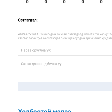
0
0
0
0
0
Сэтгэгдэл:
АНХААРУУЛГА: Уншигчдын бичсэн сэтгэгдэлд unuudur.mn хариуцла
хязгаарласан тул Та сэтгэгдэл бичихдээ бусдын эрх ашгийг хүндэтг
Холбоотой мэдээ