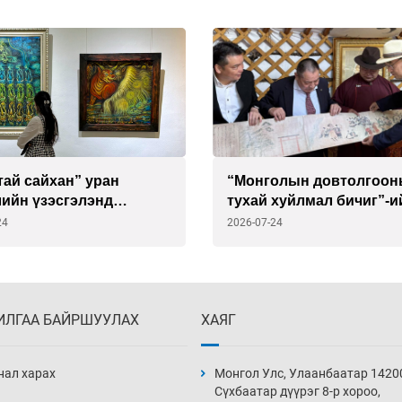
ай сайхан” уран
“Монголын довтолгоо
лийн үзэсгэлэнд
тухай хуйлмал бичиг”-и
арай
хуулбарыг ССАЖЗ-ын с
24
2026-07-24
гардуулав
ИЛГАА БАЙРШУУЛАХ
ХАЯГ
нал харах
Монгол Улс, Улаанбаатар 1420
Сүхбаатар дүүрэг 8-р хороо,