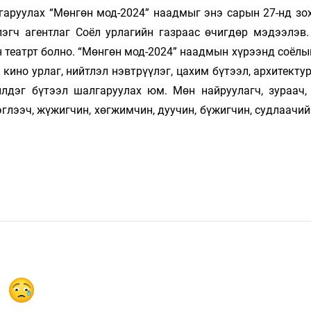
руулах “Мөн­гөн мод-2024” наадмыг энэ сарын 27-нд зохи
лэгч агентлаг Соёл ур­­лагийн газраас өчигдөр мэдээлэв
н театрт болно. “Мөнгөн мод-2024” наадмын хүрээнд соёлы
 кино урлаг, нийтлэл нэвтрүүлэг, цахим бүтээл, архитектур
лдэг бүтээл шалгаруулах юм. Мөн найруу­­­лагч, зу­­раач,
лээч, жүжигчин, хөгжимчин, дуучин, бүжигчин, суд­­­лаа­­­­­чи