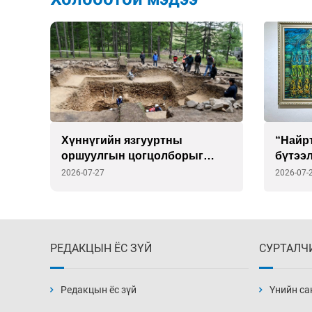
Хүннүгийн язгууртны
“Найрт
ууд
оршуулгын цогцолборыг
бүтээ
в
ЮНЕСКО-гийн Дэлхийн өвийн
саата
2026-07-27
2026-07-
жагсаалтад бүртгэлээ
РЕДАКЦЫН ЁС ЗҮЙ
СУРТАЛЧ
Редакцын ёс зүй
Үнийн са