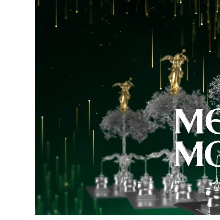
126-гийн НЭГ
Ертөнц
Спорт
Нийгэм
Бөх
Техник технологи
Сагсан бөмбөг
Шинжлэх ухаан
Хөлбөмбөг
Сонин хачин
Олимпын төрөл
Дэлхийн монгол
Тулааны спорт
Олимпын бус төр