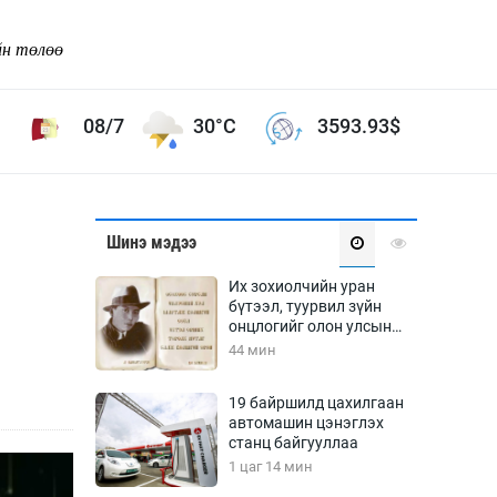
йн төлөө
08/7
30°C
3593.93
$
Соёл урлаг
Шинэ мэдээ
ой хөгжлийн зорилго -
Сонгодог урлаг
Их зохиолчийн уран
Ардын урлаг
бүтээл, туурвил зүйн
онцлогийг олон улсын
Дүрслэх урлаг
судлаачид хэлэлцлээ
44 мин
Өв соёл
таг
Кино урлаг
19 байршилд цахилгаан
автомашин цэнэглэх
 орчин
Цирк
станц байгууллаа
ол
1 цаг 14 мин
Рок поп, хип хоп
энд