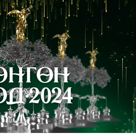
Ханш
Хэрэг з
Эрэлттэй мэдээ
Эрүүл м
Хууль ёс
Хүмүүс
Албаны 
Бусад
Life style
Ярилцл
Зөвлөгөө
Хоймор
Өнөөдрийн тухай
Уншигч-
өл