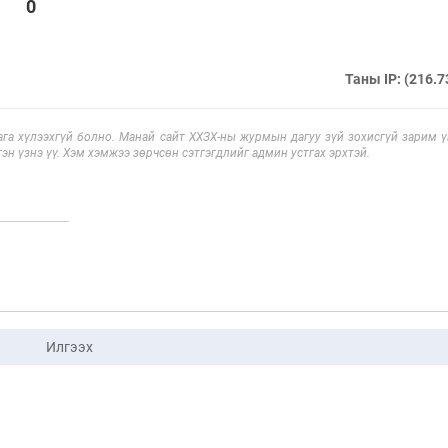
0
Таны IP: (216.7
га хүлээхгүй болно. Манай сайт ХХЗХ-ны журмын дагуу зүй зохисгүй зарим үг
эн үзнэ үү. Хэм хэмжээ зөрчсөн сэтгэгдлийг админ устгах эрхтэй.
Илгээх