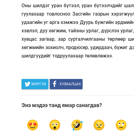
Оны шилдэг уран бүтээл, уран бүтээлчдийг шалга
Олимп 2024
гуу­­­лахаар товлосноо Засгийн газрын хэрэгжүү
удаагийн уг арга хэм­­жээ Дуурь бүжгийн эрдмий
хэвлэл, дуу хөгжим, тайзны урлаг, дүрслэх урлаг,
хувцас загвар, зар суртал­­чилгааны төрлөөр ши
хөгжмийн зохиолч, продюсер, удирдаач, бү­жиг дэг­­­
шилдгүүдийг тодруулахаар төлөвлөжээ.
ЖИРГЭХ
ХУВААЛЦАХ
Энэ мэдээ танд ямар санагдав?