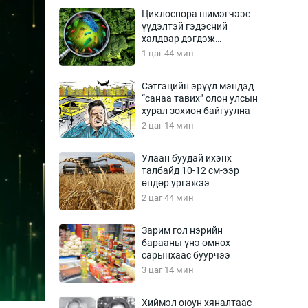
Урлагтай яриа
Циклоспора шимэгчээс
өрчил
үүдэлтэй гэдэсний
халдвар дэгдэж
энд-Эрхэм баян
болзошгүй
1 цаг 44 мин
Сэтгэцийн эрүүл мэндэд
“санаа тавих” олон улсын
хүний үг
хурал зохион байгуулна
2 цаг 14 мин
Улаан буудай ихэнх
талбайд 10-12 см-ээр
ага
Бусад
өндөр ургажээ
2 цаг 44 мин
Фото
сурвалжлагч
Видео
Зарим гол нэрийн
Инфографик
барааны үнэ өмнөх
сарынхаас буурчээ
Санал асуулга
3 цаг 14 мин
Хиймэл оюун хяналтаас