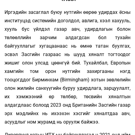
Иргэдийн засаглал буюу нутгийн өөрөө удирдах ёсны
институцэд системийн доголдол, авлига, хээл хахууль,
хууль бус үйлдэл газар авч, удирдлагын болон
төлөөллийн зарчим алдагдсан бол тухайн
байгууллагыг хугацаанаас нь өмнө татан буулгах,
эсвэл Засгийн газраас нь шууд хяналт тогтоодог
жишиг олон улсад цөөнгүй бий. Тухайлбал, Европын
хамгийн том орон нутгийн захиргааны нэгд
тооцогддог Бирминхам (Birmingham) хотын зөвлөлийн
олон жилийн санхүүгийн буруу удирдлага, зарцуулалт,
их хэмжээний өр төлбөр, төсвийн хяналтын
алдагдлаас болоод 2023 онд Британийн Засгийн газар
эрх мэдлийнх нь ихээхэн хэсгийг хяналтдаа авч,
асуудлыг ном журамд нь оруулж байжээ.
Ливерпүүл хотын ИТХ-ын байгууллагад ч 2021 онд ийм