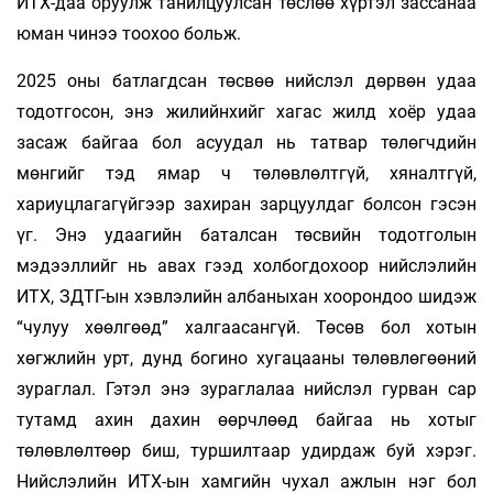
ИТХ-даа оруулж танилцуулсан төслөө хүртэл зассанаа
юман чинээ тоохоо больж.
2025 оны батлагдсан төсвөө нийслэл дөрвөн удаа
тодотгосон, энэ жилийнхийг хагас жилд хоёр удаа
засаж байгаа бол асуудал нь татвар төлөгчдийн
мөнгийг тэд ямар ч төлөвлөлтгүй, хяналтгүй,
хариуцлагагүйгээр захиран зарцуулдаг болсон гэсэн
үг. Энэ удаагийн баталсан төсвийн тодотголын
мэдээллийг нь авах гээд холбогдохоор нийслэлийн
ИТХ, ЗДТГ-ын хэвлэлийн албаныхан хоорондоо шидэж
“чулуу хөөлгөөд” халгаасангүй. Төсөв бол хотын
хөгжлийн урт, дунд богино хугацааны төлөвлөгөөний
зураглал. Гэтэл энэ зураглалаа нийслэл гурван сар
тутамд ахин дахин өөрчлөөд байгаа нь хотыг
төлөвлөлтөөр биш, туршилтаар удирдаж буй хэрэг.
Нийслэлийн ИТХ-ын хамгийн чухал ажлын нэг бол