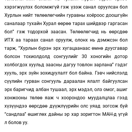
хэрэгжүүлэх боломжгүй гэж үзэж санал оруулсан бол
Хурлын нийт төлөөлөгчийн гуравны хоёроос доошгүйн
саналаар тухайн Хурал өөрөө тарах шийдвэр гаргасан
бол” гэж тодорхой заасан. Төлөөлөгчид нь өөрсдөө
ИТХ аа тараах санал оруулж, олонх нь дэмжсэн бол
тарж, “Хурлын бүрэн эрх хугацаанаас өмнө дуусгавар
болсон тохиолдолд сонгуулийг 30 хоногийн дотор
холбогдох хуульд заасны дагуу товлон зарлана” гэдэг
хууль, эрх зүйн зохицуулалт бол байна. Гэвч нийслэлд
сүүлийн гурван сонгууль дараалан ялалт байгуулсан
эрх баригчид албан тушаал, эрх мэдэл, олз омог, ашиг
хонжооны төлөө яаж ч хоорондоо муудалцлаа гээд
хүзүүндээ өөрсдөө дүүжлүүрийн олс уяад зогсож буй
“сандлаа” өшиглөх дайны эр хар зоригтон МАН-д үгүй
л болов уу.