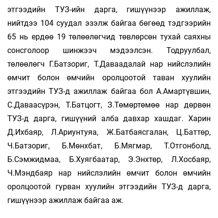
этгээдийн ТУЗ-ийн дарга, гишүүнээр ажиллаж,
нийтдээ 104 суудал эзэлж байгаа бөгөөд тэдгээрийн
65 нь ердөө 19 төлөөлөгчид төвлөрсөн тухай саяхны
сонсголоор шинжээч мэдээлсэн. Тодруулбал,
төлөөлөгч Г.Батзориг, Т.Даваадалай нар нийслэлийн
өмчит болон өмчийн оролцоотой таван хуулийн
этгээдийн ТУЗ-д ажиллаж байгаа бол А.Амартүвшин,
С.Даваасүрэн, Т.Батцогт, З.Төмөртөмөө нар дөрвөн
ТУЗ-д дарга, гишүүний алба давхар хашдаг. Харин
Д.Ихбаяр, Л.Ариунтуяа, Ж.Батбаясгалан, Ц.Баттөр,
Ч.Батзориг, Б.Мөнхбат, Б.Мягмар, Т.Отгонболд,
Б.Сэмжидмаа, Б.Хуягбаатар, Э.Энхтөр, Л.Хосбаяр,
Ч.Мэндбаяр нар нийслэлийн өмчит болон өмчийн
оролцоотой гурван хуулийн этгээдийн ТУЗ-д дарга,
гишүүнээр ажиллаж байгаа аж.