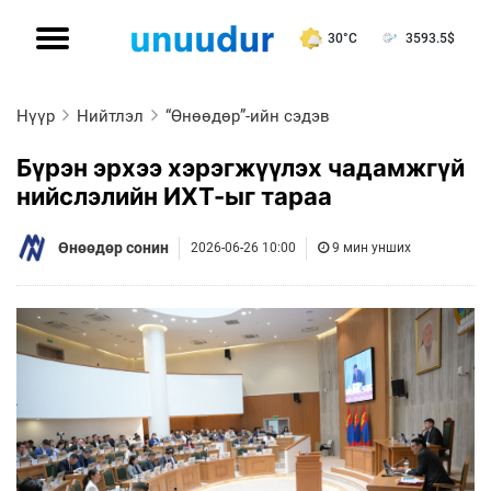
30°C
3593.5
$
Нүүр
Нийтлэл
“Өнөөдөр”-ийн сэдэв
Бүрэн эрхээ хэрэгжүүлэх чадамжгүй
нийслэлийн ИХТ-ыг тараа
Өнөөдөр сонин
2026-06-26 10:00
9 мин унших