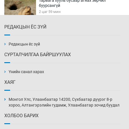
Тарвага хууль бусаар агнах зөрчил
буурсангүй
2 цаг 59 мин
РЕДАКЦЫН ЁС ЗҮЙ
Х.Улам-Өрнөх байр урагшилж, долоод
жагсжээ
3 цаг 29 мин
Редакцын ёс зүй
СУРТАЛЧИЛГАА БАЙРШУУЛАХ
Ж.Лхагвабат өсвөр үеийнхний ДАШТ-ийг
дэнсэлнэ
Үнийн санал харах
3 цаг 59 мин
ХАЯГ
Иран тэсэж үлдсэн ч удаан хугацаанд хүнд
үеийг туулна
Монгол Улс, Улаанбаатар 14200, Сүхбаатар дүүрэг 8-р
4 цаг 29 мин
хороо, Алтангэрэлийн гудамж, Улаанбаатар зочид буудал
ХОЛБОО БАРИХ
Боловсролын зээлийн сангаар гадаадад
суралцагчдын амьжиргааны зардлын