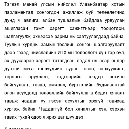
Тэгвэл манай улсын нийслэл Улаанбаатар хотын
парламентад сонгогдон ажиллаж буй төлөөлөгчид
дунд ч авлига, албан тушаалын байдлаа урвуулан
ашигласан гэмт хэрэгт сэжигтнээр тооцогдон,
шалгагуулж, эхнээсээ зарим нь саатуулагдаад байна.
Туулын хурдны замын төслийн сонгон шалгаруулалт
дээр гэхэд нийслэлийн ИТХ-ын төлөөлөгч хүн гэр бүл,
ах дүүсээрээ хэрэгт татагдсан явдал нь асар өндөр
дүнтэй мега төслүүдийн зураг төсөв, санхүүжилт,
хөрөнгө оруулалт, тэдгээрийн тендер зохион
байгуулалт, газар, өмчлөл, бүртгэлийн будилаантай
олон асуудалд төлөөллийн байгууллага бодит хяналт
тавьж чаддаг уу гэсэн асуултыг эрхгүй тавихад
хүргэж байна. Чаддаггүй бол хяналтыг хэн, хэрхэн
тавих тухай одоо л ярих цаг шүү дээ.