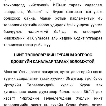
тохиолдолд нийслэлийн ИТХ-ыг тараах үндэслэл,
шаардлага, “болзол”- ыг бүрэн хангасан гэж үзэж
болохоор байна. Манай хотын парламентын 45
төлөөлөгч нутгийн өөрөө удирдах ёсны үндсэн үүргээ
биелүүлэх чадамжгүй байгаа нь өнөөдрийн
нийслэлийн ИТХ угаасаа аль хэдийн бодит утгаараа
тарчихсан гэсэн үг биш үү.
НИЙТ ТӨЛӨӨЛӨГЧИЙН ГУРАВНЫ ХОЁРООС
ДООШГҮЙН САНАЛААР ТАРААХ БОЛОМЖТОЙ
Монгол Улсын засаг захиргаа, нутаг дэвсгэрийн нэгж,
түүний удирдлагын тухай хуулийн 36 дугаар зүйл буюу
Иргэдийн Төлөөлөгчдийн хурлын бүрэн эрх
хугацаанаас өмнө дуусгавар болох гэсэн 36.1.1 дэх
хэсэгт “Иргэдийн Төлөөлөгчдийн Хурлын нийт
төлөөлөгчийн олонх нь тухайн Хурал бүрэн эрхээ