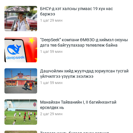
БНСУ-д хэт халсны улмаас 19 хүн нас
баржээ
1 цаг 29 мин
“DeepSeek” компани ӨМӨЗО-д хиймэл оюуны
дата төв байгуулахаар төлөвлөж байна
1 цаг 59 мин
Дашчойлин хийд жуулчдад зориулсан тусгай
үйлчилгээ үзүүлж эхэлжээ
1 цаг 59 мин
Манайхан Тайванийн I, II багийнхантай
өрсөлдөх нь
2 цаг 29 мин