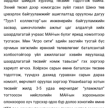
зардлыг шийдэх хүрээнд төсвийг тодотгож байна.
Эхний төсөл дээр нэмэгдсэн зүйл гэвэл Шинэ төв
цэвэрлэх байгууламжийг ашиглалтад оруулс­ны дагуу
“Туул-1 коллектор”-ын инженерийн байгууламжийн
засвар, шинэчлэлийн ажлыг цаг алдалгүй хийх
шаардлагатай учраас МАН-ын бүлэг яриад нэмэлтээр
тусгасан. Мөн “Агро сити” эдийн засгийн тусгай бүс
орчмын хөгжлийн ерөнхий төлөвлөгөөг баталсантай
холбоотойгоор үйл ажиллагааг хэвийн явуулахад
шаардлагатай төсвийг нэмж тавьсан” гэх зэргээр
хариулт өгчээ. Хоёрхон сарын өмнө баталсан төсвөө
тодотгож, түүндээ дахиад гуравхан сарын дараа
нэмэлт, өөрчлөлт оруулах зэргээр Улаанбаатар хотын
төсвийг жилд 3-5 удаа өөрчилдөг “уламжлал”
тогтоосон нийслэлийн МАН-ын хорооныхон
олонхоороо хүч түрсээр одоо бүр долоо хоногийн өмнө