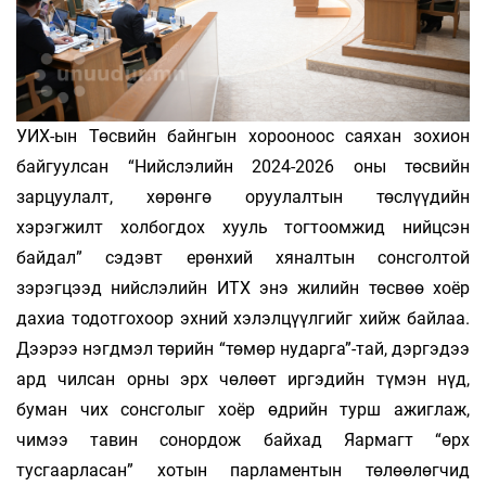
УИХ-ын Төсвийн байнгын хорооноос саяхан зохион
байгуулсан “Нийслэлийн 2024-2026 оны төсвийн
зарцуулалт, хөрөнгө оруулалтын төслүүдийн
хэрэгжилт холбогдох хууль тогтоомжид нийцсэн
байдал” сэдэвт ерөнхий хяналтын сонсголтой
зэрэгцээд нийслэлийн ИТХ энэ жилийн төсвөө хоёр
дахиа тодотгохоор эхний хэлэлцүүлгийг хийж байлаа.
Дээрээ нэгдмэл төрийн “төмөр нударга”-тай, дэргэдээ
ард­ чилсан орны эрх чөлөөт иргэдийн түмэн нүд,
буман чих сонсголыг хоёр өдрийн турш ажиглаж,
чимээ тавин сонордож байхад Яармагт “өрх
тусгаарласан” хотын парламентын төлөөлөгчид