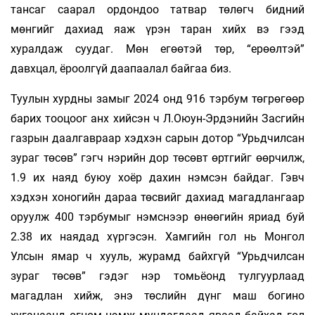
тансаг саарал ордондоо татвар төлөгч бидний
мөнгийг дахиад яаж үрэн таран хийх вэ гээд
хуралдаж суудаг. Мөн егөөтэй төр, “ерөөлтэй”
давхцал, ёроолгүй даапаалал байгаа биз.
Туулын хурдны замыг 2024 онд 916 тэрбум төгрөгөөр
барих тооцоог анх хийсэн ч Л.Оюун-Эрдэнийн Засгийн
газрын даалгавраар хэдхэн сарын дотор “Урьдчилсан
зураг төсөв” гэгч нэрийн дор төсөвт өртгийг өөрчилж,
1.9 их наяд буюу хоёр дахин нэмсэн байдаг. Гэвч
хэдхэн хоногийн дараа төсвийг дахиад магадлангаар
оруулж 400 тэрбумыг нэмснээр өнөөгийн яриад буй
2.38 их наядад хүргэсэн. Хамгийн гол нь Монгол
Улсын ямар ч хууль, журамд байхгүй “Урьдчилсан
зураг төсөв” гэдэг нэр томьёонд тулгуурлаад
магадлан хийж, энэ төслийн дүнг маш богино