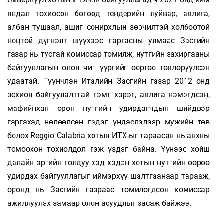
явдал тохиосон бөгөөд тендерийн луйвар, авлига,
албан тушаал, ашиг сонирхлын зөрчилтэй холбоотой
ноцтой дүгнэлт шүүхээс гаргасны улмаас Засгийн
газар нь тусгай комиссар томилж, нутгийн захиргааны
байгууллагын олон чиг үүргийг өөртөө төвлөрүүлсэн
удаатай. Түүнчлэн Италийн Засгийн газар 2012 онд
зохион байгуулалттай гэмт хэрэг, ав­лига нэмэгдсэн,
мафийнхан орон нутгийн удирдагчдын шийдвэр
гаргахад нөлөөлсөн гэдэг үндэслэлээр мужийн төв
болох Reggio Calabria хотын ИТХ-ыг тараасан нь анхны
томоохон тохиолдол гэж үздэг байна. Үүнээс хойш
далайн эргийн голдуу хэд хэдэн хотын нутгийн өөрөө
удирдах байгууллагыг иймэрхүү шалтгаанаар тарааж,
оронд нь Засгийн газраас томилогдсон комиссар
ажиллуулах замаар олон асуудлыг засаж байжээ.