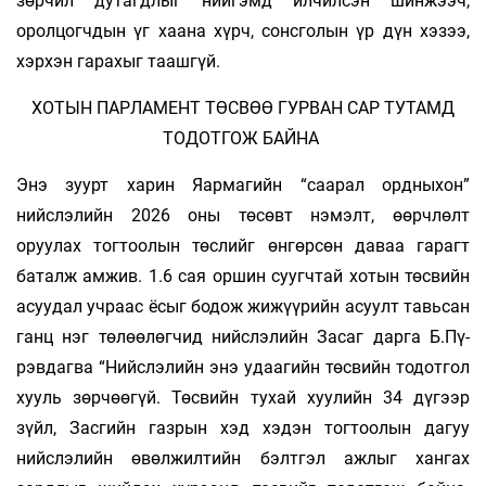
зөрчил дутагдлыг нийгэмд илчилсэн шинжээч,
оролцогчдын үг хаана хүрч, сонсголын үр дүн хэзээ,
хэрхэн гарахыг таашгүй.
ХОТЫН ПАРЛАМЕНТ ТӨСВӨӨ ГУРВАН САР ТУТАМД
ТОДОТГОЖ БАЙНА
Энэ зуурт харин Яармагийн “саарал ордныхон”
нийслэлийн 2026 оны төсөвт нэмэлт, өөрчлөлт
оруулах тогтоолын төслийг өнгөрсөн даваа гарагт
баталж амжив. 1.6 сая оршин суугчтай хотын төсвийн
асуудал учраас ёсыг бодож жижүүрийн асуулт тавьсан
ганц нэг төлөөлөгчид нийслэлийн Засаг дарга Б.Пү­
рэвдагва “Нийслэлийн энэ удаагийн төсвийн тодотгол
хууль зөрчөөгүй. Төсвийн тухай хуулийн 34 дүгээр
зүйл, Засгийн газрын хэд хэдэн тогтоолын дагуу
нийслэлийн өвөлжилтийн бэлтгэл ажлыг хангах