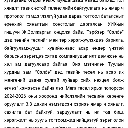
хугацаанд огцом нэмж мундагдаад яваад байхад гол
хяналт тавих ёстой төлөөллийн байгууллага нь ямар ч
протокол тэмдэглэлгүй удаа дараа тогтоол баталсныг
ерөн­хий хяналтын сонсголыг даргалсан УИХ-ын
гишүүн Ж.Золжаргал онцолж байв. Тэрбээр “Сэлбэ”
дэд төвийн төслийг мөн төр хэрэг­жүүлэхдээ барилга,
байгууламжуудыг хувийнхнаас асар өндөр үнэтэй
барьсны зэрэгцээ хятад компаниудыг илт дэмжсэн нь
хэл ам дагуулсаар байгаа. Энэ мэтчилэн Туулын
хурдны зам, “Сэлбэ” дэд төвийн төсөл нь асар их
мөнгөний цаана хулгай луйвар хийх нөхцөл болж
өгчээ” хэмээсэн байна лээ. Мега төсөл ярьж попорсон
2024-2026 оны хооронд нийслэлийн төсвийн хөрөнгө
оруулалт 3.8 дахин нэмэгдсэн хэрнээ ямар ч хяналт,
сахилга бат байхгүй, зарцуулалт нь ил тод биш,
хэрэгжилт нь хууль тогтоомжид нийцээгүй зэрэг олон