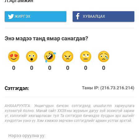
Л.Аргамжин
ЖИРГЭХ
ХУВААЛЦАХ
Энэ мэдээ танд ямар санагдав?
0
0
0
0
0
0
Сэтгэгдэл:
Таны IP: (216.73.216.214)
АНХААРУУЛГА: Уншигчдын бичсэн сэтгэгдэлд unuudur.mn хариуцлага
хүлээхгүй болно. Манай сайт ХХЗХ-ны журмын дагуу зүй зохисгүй зарим
үг, хэллэгийг хязгаарласан тул Та сэтгэгдэл бичихдээ бусдын эрх ашгийг
хүндэтгэн үзнэ үү. Хэм хэмжээ зөрчсөн сэтгэгдлийг админ устгах эрхтэй.