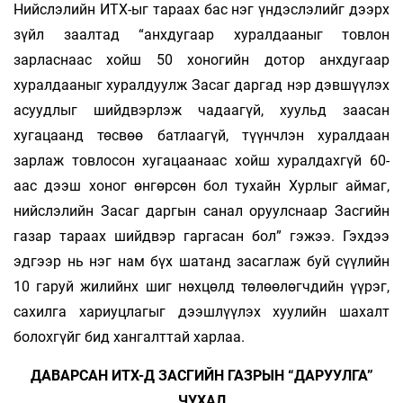
Нийслэлийн ИТХ-ыг тараах бас нэг үндэслэлийг дээрх
зүйл заалтад “анхдугаар хуралдааныг товлон
зарласнаас хойш 50 хоногийн дотор анхдугаар
хуралдааныг хуралдуулж Засаг даргад нэр дэвшүүлэх
асуудлыг шийдвэрлэж чадаагүй, хуульд заасан
хугацаанд төсвөө батлаагүй, түүнчлэн хуралдаан
зарлаж товлосон хугацаанаас хойш хуралдахгүй 60-
аас дээш хоног өнгөрсөн бол тухайн Хурлыг аймаг,
нийслэлийн Засаг даргын санал оруулснаар Засгийн
газар тараах шийдвэр гаргасан бол” гэжээ. Гэхдээ
эдгээр нь нэг нам бүх шатанд засаглаж буй сүүлийн
10 гаруй жилийнх шиг нөхцөлд төлөөлөгчдийн үүрэг,
сахилга хариуцлагыг дээшлүүлэх хуулийн шахалт
болохгүйг бид хангалттай харлаа.
ДАВАРСАН ИТХ-Д ЗАСГИЙН ГАЗРЫН “ДАРУУЛГА”
ЧУХАЛ