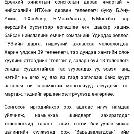
Ерөнхий хяналтын сонсголын дараа ямартай ч
нийслэлийн ИТХ-ын дөрвөн төлөөлөгч буюу Б.Ану-
Үжин, Л.Хосбаяр, Б.Мөнхбаатар, Б.Мөнхбат нар
өөрсдийн хүсэлтээр өргөдлөө өгч, давхар хашиж
байсан нийслэлийн өмчит компанийн Удирдах зөвлөл,
ТУЗ-ийн дарга, гишүүний ажлаасаа чөлөөлөгдөв.
Харин үлдсэн 39 төлөөлөгч, тэр дундаа хамгийн олон
хуулийн этгээдийн “толгой”-д заларч буй 18 төлөөлөгч
сандал суудалтайгаа тас зууралдах уу, эсвэл ганц
нэгийг нь өгөх үү, яах вэ гээд эргэлзэж байх зуурт
загасны ой санамжтай монголчууд асуудлыг таг
мартаж, тэднийг өршөөн хэлтрүүлээд өнгөрлөө.
Сонгосон иргэдийнхээ эрх ашгаас илүү намдаа
үйлчилж, намынхаа шийдвэрт захирагддаг
төлөөлөгчид хяналт тавих ёстой байгууллагынхаа
цалингийн сүлжээнд орж “барьцаалагдсан” ийм