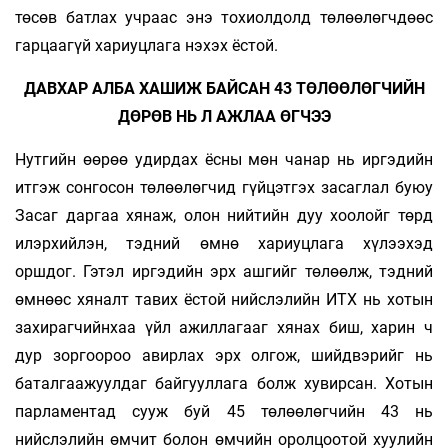
төсөв батлах учраас энэ тохиолдолд төлөөлөгчдөөс
гарцаагүй хариуцлага нэхэх ёстой.
ДАВХАР АЛБА ХАШИЖ БАЙСАН 43 ТӨЛӨӨЛӨГЧИЙН
ДӨРӨВ НЬ Л АЖЛАА ӨГЧЭЭ
Нутгийн өөрөө удирдах ёсны мөн чанар нь иргэдийн
итгэж сонгосон төлөөлөгчид гүйцэтгэх засаглал буюу
Засаг даргаа хянаж, олон нийтийн дуу хоолойг төрд
илэрхийлэн, тэдний өмнө хариуцлага хүлээхэд
оршдог. Гэтэл иргэдийн эрх ашгийг төлөөлж, тэдний
өмнөөс хяналт тавих ёстой нийслэлийн ИТХ нь хотын
захирагчийнхаа үйл ажиллагааг хянах биш, харин ч
дур зоргоороо авирлах эрх олгож, шийдвэрийг нь
баталгаажуулдаг байгууллага болж хувирсан. Хотын
парламентад сууж буй 45 төлөөлөгчийн 43 нь
нийслэлийн өмчит болон өмчийн оролцоотой хуулийн