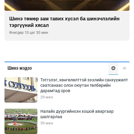
Шинэ төмөр зам тавих хүсэл ба шинэчлэлийн
тэргүүний хясал
Өчигдөр 10 цаг 30 мин
Шинэ мэдээ
Тэтгэлэг, хөнгөлөлттэй зээлийн санхүүжилт
саатсанаас олон оюутан төлбөрийн
дарамтад оров
29 мин
Налайх дүүргийнхэн хошой аваргаар
шалгарлаа
59 мин