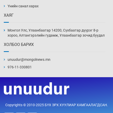
ажилтнууд амиа хорлох явдал эрс
нэмэгджээ
Үнийн санал харах
Уржигдар 13 цаг 52 мин
ХАЯГ
Монголын шигшээ Хонконгийн багийг ялж,
эхний хожлоо авлаа
Монгол Улс, Улаанбаатар 14200, Сүхбаатар дүүрэг 8-р
Уржигдар 13 цаг 30 мин
хороо, Алтангэрэлийн гудамж, Улаанбаатар зочид буудал
ХОЛБОО БАРИХ
Техникийн өндөр үзүүлэлттэй агаарын хөлөг
худалдан авах хүсэлтээ уламжлав
unuudur@mongolnews.mn
Уржигдар 13 цаг 00 мин
976-11-330801
“Шатахууны бус, бодлогын хомсдол
нүүрлээд байна”
Уржигдар 12 цаг 30 мин
Дөрвөн чиглэлд шөнийн автобус иргэдэд
Copyrights © 2010-2025 БҮХ ЭРХ ХУУЛИАР ХАМГААЛАГДСАН.
үйлчилж буй гэв
Уржигдар 12 цаг 00 мин