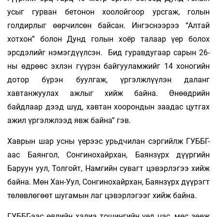
усыг гурван бетонон хоолойгоор урсгаж, голын
голдирлыг өөрчилсөн байсан. Ингэснээрээ “Алтай
хотхон” болон Дунд голын хоёр талаар үер болох
эрсдэлийг нэмэгдүүлсэн. Бид гуравдугаар сарын 26-
ны өдрөөс эхлэн гүүрэн байгууламжийг 14 хоногийн
дотор бүрэн буулгаж, үргэлжлүүлэн даланг
хавтанжуулах ажлыг хийж байна. Өнөөдрийн
байдлаар дээд шүд, хавтан хоорондын заадас цутгах
ажил үргэлжлээд явж байна” гэв.
Хаврын шар усны үерээс урьдчилан сэргийлж ГУББГ-
аас Баянгол, Сонгинохайрхан, Баянзүрх дүүргийн
Баруун уул, Толгойт, Намгийн сувагт цэвэрлэгээ хийж
байна. Мөн Хан-Уул, Сонгинохайрхан, Баянзүрх дүүрэгт
төлөвлөгөөт шугамын лаг цэвэрлэгээг хийж байна.
ГУББГ-аас өвлийн халиа тошингийн үед цас, мөс зөөж