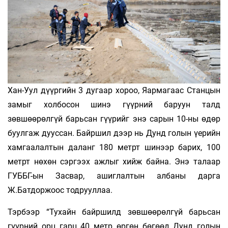
Хан-Уул дүүргийн 3 дугаар хороо, Яармагаас Станцын
замыг холбосон шинэ гүүрний баруун талд
зөвшөөрөлгүй барьсан гүүрийг энэ сарын 10-ны өдөр
буулгаж дууссан. Байршил дээр нь Дунд голын үерийн
хамгаалалтын даланг 180 метрт шинээр барих, 100
метрт нөхөн сэргээх ажлыг хийж байна. Энэ талаар
ГУББГ-ын Засвар, ашиглалтын албаны дарга
Ж.Батдоржоос тодрууллаа.
Тэрбээр “Тухайн байршилд зөвшөөрөлгүй барьсан
гүүрний орц гарц 40 метр өргөн бөгөөд Дунд голын