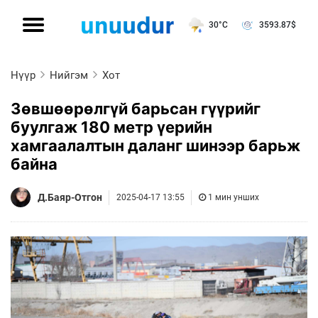
30°C
3593.87
$
Нүүр
Нийгэм
Хот
Зөвшөөрөлгүй барьсан гүүрийг
буулгаж 180 метр үерийн
хамгаалалтын даланг шинээр барьж
байна
Д.Баяр-Отгон
2025-04-17 13:55
1 мин унших