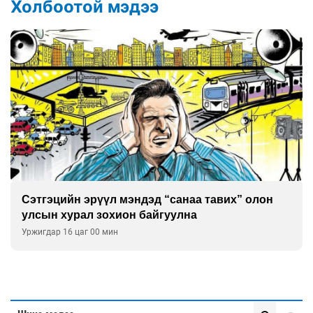
Холбоотой мэдээ
Сэтгэцийн эрүүл мэндэд “санаа тавих” олон
улсын хурал зохион байгуулна
Уржигдар 16 цаг 00 мин