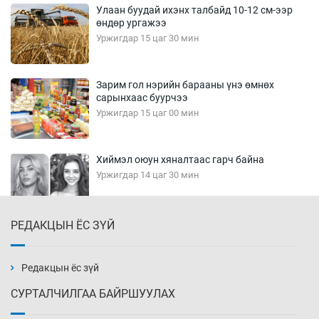
Улаан буудай ихэнх талбайд 10-12 см-ээр
өндөр ургажээ
Уржигдар 15 цаг 30 мин
Зарим гол нэрийн барааны үнэ өмнөх
сарынхаас буурчээ
Уржигдар 15 цаг 00 мин
Хиймэл оюун хяналтаас гарч байна
Уржигдар 14 цаг 30 мин
РЕДАКЦЫН ЁС ЗҮЙ
Эмэгтэйчүүд Бээжин, эрэгтэйчүүд Японд
бэлтгэл базаахаар хилийн дээс алхлаа
Уржигдар 14 цаг 00 мин
Редакцын ёс зүй
СУРТАЛЧИЛГАА БАЙРШУУЛАХ
АНУ-ын Цэргийн кибер командлалаын