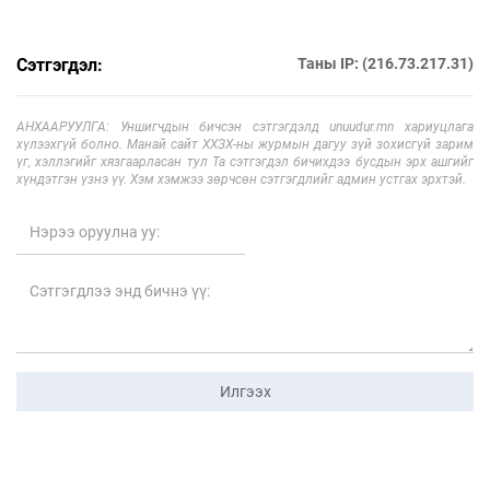
Сэтгэгдэл:
Таны IP: (216.73.217.31)
АНХААРУУЛГА: Уншигчдын бичсэн сэтгэгдэлд unuudur.mn хариуцлага
хүлээхгүй болно. Манай сайт ХХЗХ-ны журмын дагуу зүй зохисгүй зарим
үг, хэллэгийг хязгаарласан тул Та сэтгэгдэл бичихдээ бусдын эрх ашгийг
хүндэтгэн үзнэ үү. Хэм хэмжээ зөрчсөн сэтгэгдлийг админ устгах эрхтэй.
Илгээх