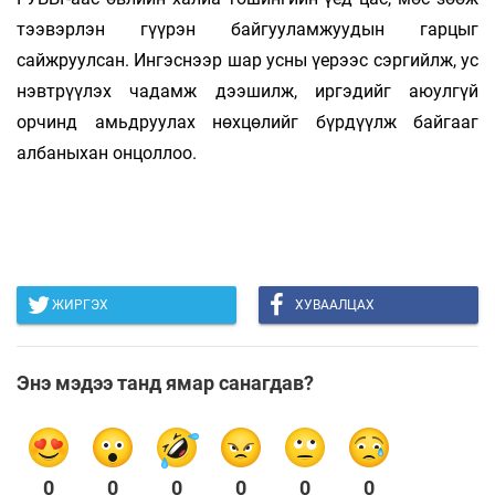
тээвэрлэн гүүрэн байгууламжуудын гарцыг
сайжруулсан. Ингэснээр шар усны үерээс сэргийлж, ус
нэвтрүүлэх чадамж дээшилж, иргэдийг аюулгүй
орчинд амьдруулах нөхцөлийг бүрдүүлж байгааг
албаныхан онцоллоо.
ЖИРГЭХ
ХУВААЛЦАХ
Энэ мэдээ танд ямар санагдав?
0
0
0
0
0
0