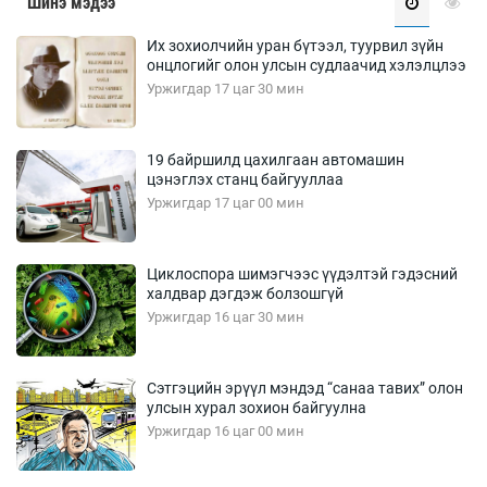
Шинэ мэдээ
Их зохиолчийн уран бүтээл, туурвил зүйн
онцлогийг олон улсын судлаачид хэлэлцлээ
Уржигдар 17 цаг 30 мин
19 байршилд цахилгаан автомашин
цэнэглэх станц байгууллаа
Уржигдар 17 цаг 00 мин
Циклоспора шимэгчээс үүдэлтэй гэдэсний
халдвар дэгдэж болзошгүй
Уржигдар 16 цаг 30 мин
Сэтгэцийн эрүүл мэндэд “санаа тавих” олон
улсын хурал зохион байгуулна
Уржигдар 16 цаг 00 мин