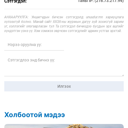
Сэтгэгдэл:
Таны IP: (216.73.217.94)
АНХААРУУЛГА: Уншигчдын бичсэн сэтгэгдэлд unuudur.mn хариуцлага
хүлээхгүй болно. Манай сайт ХХЗХ-ны журмын дагуу зүй зохисгүй зарим
үг, хэллэгийг хязгаарласан тул Та сэтгэгдэл бичихдээ бусдын эрх ашгийг
хүндэтгэн үзнэ үү. Хэм хэмжээ зөрчсөн сэтгэгдлийг админ устгах эрхтэй.
Илгээх
Холбоотой мэдээ