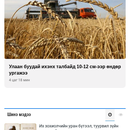
Улаан буудай ихэнх талбайд 10-12 см-ээр өндөр
ургажээ
4 цаг 18 мин
Шинэ мэдээ
Их зохиолчийн уран бүтээл, туурвил зүйн