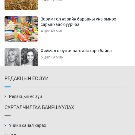
Зарим гол нэрийн барааны үнэ өмнөх
сарынхаас буурчээ
4 цаг 48 мин
Хиймэл оюун хяналтаас гарч байна
5 цаг 18 мин
РЕДАКЦЫН ЁС ЗҮЙ
Эмэгтэйчүүд Бээжин, эрэгтэйчүүд Японд
бэлтгэл базаахаар хилийн дээс алхлаа
5 цаг 48 мин
Редакцын ёс зүй
СУРТАЛЧИЛГАА БАЙРШУУЛАХ
АНУ-ын Цэргийн кибер командлалаын
ажилтнууд амиа хорлох явдал эрс
нэмэгджээ
Үнийн санал харах
5 цаг 56 мин