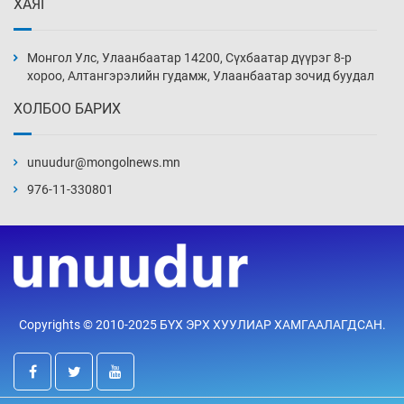
ХАЯГ
Монголын шигшээ Хонконгийн багийг ялж,
эхний хожлоо авлаа
Монгол Улс, Улаанбаатар 14200, Сүхбаатар дүүрэг 8-р
6 цаг 18 мин
хороо, Алтангэрэлийн гудамж, Улаанбаатар зочид буудал
ХОЛБОО БАРИХ
Техникийн өндөр үзүүлэлттэй агаарын хөлөг
худалдан авах хүсэлтээ уламжлав
unuudur@mongolnews.mn
6 цаг 48 мин
976-11-330801
“Шатахууны бус, бодлогын хомсдол
нүүрлээд байна”
7 цаг 18 мин
Дөрвөн чиглэлд шөнийн автобус иргэдэд
Copyrights © 2010-2025 БҮХ ЭРХ ХУУЛИАР ХАМГААЛАГДСАН.
үйлчилж буй гэв
7 цаг 48 мин