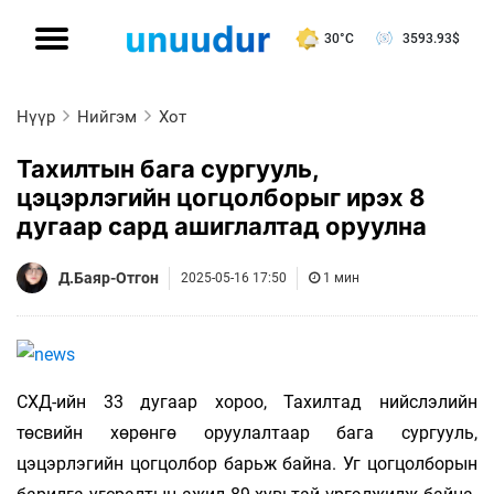
30°C
3593.93
$
Нүүр
Нийгэм
Хот
Тахилтын бага сургууль,
цэцэрлэгийн цогцолборыг ирэх 8
дугаар сард ашиглалтад оруулна
Д.Баяр-Отгон
2025-05-16 17:50
1 мин
СХД-ийн 33 дугаар хороо, Тахилтад нийслэлийн
төсвийн хөрөнгө оруулалтаар бага сургууль,
цэцэрлэгийн цогцолбор барьж байна. Уг цогцолборын