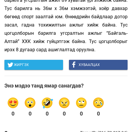
барилга угсралтын ажил 89 хувьтай үргэлжилж байна.
Тус барилга нь 36м х 36м хэмжээтэй, хоёр давхар
бөгөөд спорт заалтай юм. Өнөөдрийн байдлаар дотор
засал, гадна тохижилтын ажлыг хийж байна. Тус
цогцолборын барилга угсралтын ажлыг “Байгаль-
Алтай” ХХК хийж гүйцэтгэж байна. Тус цогцолборыг
ирэх 8 дугаар сард ашиглалтад оруулна.
ЖИРГЭХ
ХУВААЛЦАХ
Энэ мэдээ танд ямар санагдав?
0
0
0
0
0
0