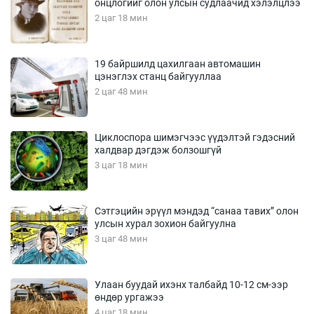
онцлогийг олон улсын судлаачид хэлэлцлээ
2 цаг 18 мин
19 байршилд цахилгаан автомашин
цэнэглэх станц байгууллаа
2 цаг 48 мин
Циклоспора шимэгчээс үүдэлтэй гэдэсний
халдвар дэгдэж болзошгүй
3 цаг 18 мин
Сэтгэцийн эрүүл мэндэд “санаа тавих” олон
улсын хурал зохион байгуулна
3 цаг 48 мин
Улаан буудай ихэнх талбайд 10-12 см-ээр
өндөр ургажээ
4 цаг 18 мин